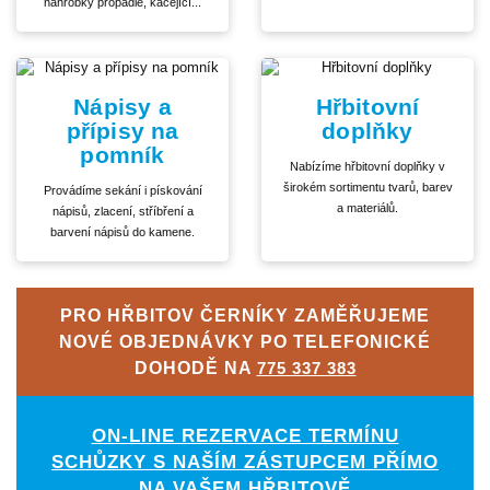
náhrobky propadlé, kácející...
Nápisy a
Hřbitovní
přípisy na
doplňky
pomník
Nabízíme hřbitovní doplňky v
širokém sortimentu tvarů, barev
Provádíme sekání i pískování
a materiálů.
nápisů, zlacení, stříbření a
barvení nápisů do kamene.
PRO HŘBITOV ČERNÍKY ZAMĚŘUJEME
NOVÉ OBJEDNÁVKY PO TELEFONICKÉ
DOHODĚ NA
775 337 383
ON-LINE REZERVACE TERMÍNU
SCHŮZKY S NAŠÍM ZÁSTUPCEM PŘÍMO
NA VAŠEM HŘBITOVĚ