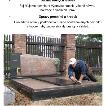
Stavba zděných hrobek
Zajišťujeme kompletní výstavbu hrobek, včetně návrhu,
realizace a finálních úprav.
Opravy pomníků a hrobek
Provádíme opravy poškozených nebo opotřebovaných pomníků
a hrobek, aby znovu získaly důstojný vzhled.