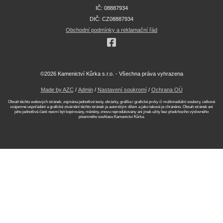
IČ: 08887934
DIČ: CZ08887934
Obchodní podmínky a reklamační řád
©2026 Kamenictví Kůrka s.r.o. - Všechna práva vyhrazena
Made by AZC
/
Admin
/
Nastavení soukromí
/
Ochrana OÚ
Obsah těchto webových stránek, zejména jednotlivé texty, obrázky, grafika i grafické prvky či multimediální soubory, celkové
vzájemné uspořádání a grafické ztvárnění těchto stránek je autorským dílem a jako takové je chráněno. Obsah stránek ani
jeho jednotlivé části nesmí být kopírovány, měněny, znovu reprodukovány ani jinak užity bez předchozího výslovného
písemného souhlasu Kamenictví Kůrka.