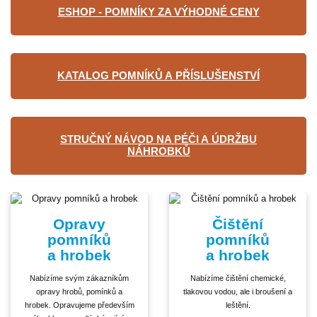
ESHOP - POMNÍKY ZA VÝHODNÉ CENY
KATALOG POMNÍKŮ A PŘÍSLUŠENSTVÍ
STRUČNÝ NÁVOD NA PÉČI A ÚDRŽBU
NÁHROBKŮ
Opravy
Čištění
pomníků
pomníků
a hrobek
a hrobek
Nabízíme svým zákazníkům
Nabízíme čištění chemické,
opravy hrobů, pomínků a
tlakovou vodou, ale i broušení a
hrobek. Opravujeme především
leštění.