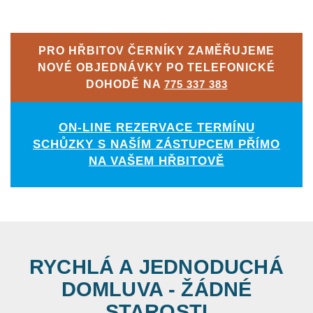
PRO HŘBITOV ČERNÍKY ZAMĚŘUJEME
NOVÉ OBJEDNÁVKY PO TELEFONICKÉ
DOHODĚ NA
775 337 383
ON-LINE REZERVACE TERMÍNU
SCHŮZKY S NAŠÍM ZÁSTUPCEM PŘÍMO
NA VAŠEM HŘBITOVĚ
RYCHLÁ A JEDNODUCHÁ
DOMLUVA - ŽÁDNÉ
STAROSTI