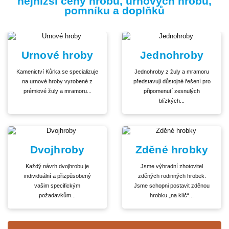
nejnižší ceny hrobů, urnových hrobů,
pomníku a doplňků
Urnové hroby
Jednohroby
Kamenictví Kůrka se specializuje
Jednohroby z žuly a mramoru
na urnové hroby vyrobené z
představují důstojné řešení pro
prémiové žuly a mramoru...
připomenutí zesnulých
blízkých...
Dvojhroby
Zděné hrobky
Každý návrh dvojhrobu je
Jsme výhradní zhotovitel
individuální a přizpůsobený
zděných rodinných hrobek.
vašim specifickým
Jsme schopni postavit zděnou
požadavkům...
hrobku „na klíč“...