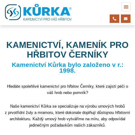
KAMENICTVÍ, KAMENÍK PRO
HŘBITOV ČERNÍKY
Kamenictví Kůrka bylo založeno v r.:
1998.
Hledáte spolehlivé kamenictví pro hřbitov Černíky, které zajistí péči o
váš hrob nebo pomník?
Naše kamenictví Kůrka se specializuje na výrobu urnových hrobů
z prvotřídní žuly a mramoru, které dokonale doplňují důstojnou hřbitovní
architekturu. Každý urnový hrob vytváříme na míru, aby odpovídal
jedinečným požadavkům našich zákazníků.