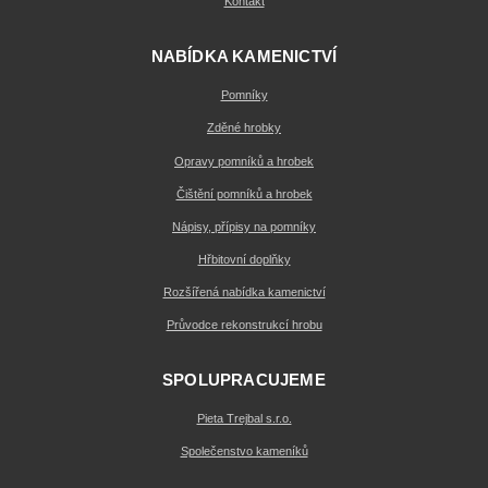
Kontakt
NABÍDKA KAMENICTVÍ
Pomníky
Zděné hrobky
Opravy pomníků a hrobek
Čištění pomníků a hrobek
Nápisy, přípisy na pomníky
Hřbitovní doplňky
Rozšířená nabídka kamenictví
Průvodce rekonstrukcí hrobu
SPOLUPRACUJEME
Pieta Trejbal s.r.o.
Společenstvo kameníků