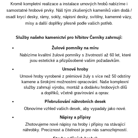
Kromě kompletní realizace a instalace urnových hrobů nabízíme i
samostatné hrobové prvky. Náš tým zkušených kameníků vám dodá /
osadí krycí desky, rámy, sokly, nápisní desky, svítilny, kamenné vázy,
mísy a další doplňky přesně podle vašich potřeb.
Služby našeho kamenictví pro hřbitov Černíky zahrnují:
Žulové pomníky na míru
Nabízíme kvalitní žulové pomníky s životností až 60 let, které
jsou estetické a přizpůsobené vašim požadavkům.
Urnové hroby
Urnové hroby vyrobené z prémiové žuly s více než 50 odstíny
kamene a širokými možnostmi opracování. Naše komplexní
služby zahrnují výrobu, montáž a dodávku hrobových dílů
a doplňků, včetně gravírování a oprav.
Přebrušování náhrobních desek
Obnovíme vzhled vašich desek, aby vypadaly jako nové.
Nápisy a přípisy
Zhotovujeme nové nápisy na hroby i přípisy na stávající
náhrobky. Preciznost a čitelnost je pro nás samozřejmostí.