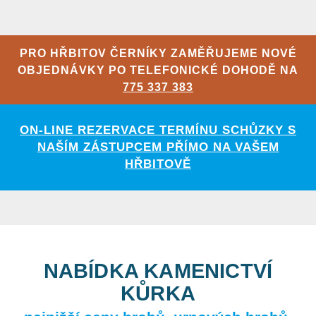
PRO HŘBITOV ČERNÍKY ZAMĚŘUJEME NOVÉ
OBJEDNÁVKY PO TELEFONICKÉ DOHODĚ NA
775 337 383
ON-LINE REZERVACE TERMÍNU SCHŮZKY S
NAŠÍM ZÁSTUPCEM PŘÍMO NA VAŠEM
HŘBITOVĚ
NABÍDKA KAMENICTVÍ
KŮRKA