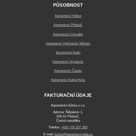
PŮSOBNOST
Kamenictví Holice
Kamenictví Přelouč
Kamenictví Chrudim
Kamenictví Heřmanův Městec
Kamenictví Kolín
Kamenictví Nymburk
Kamenictví Čáslav
Kamenictví Kutná Hora
FAKTURAČNÍ ÚDAJE
Kamenictví Kůrka s.r.o.
Adresa: Štěpánov 1,
535 01 Přelouč,
Česká republika
Telefon:
+420 775 337 383
E-mail:
kurka@kamenovyroba.cz