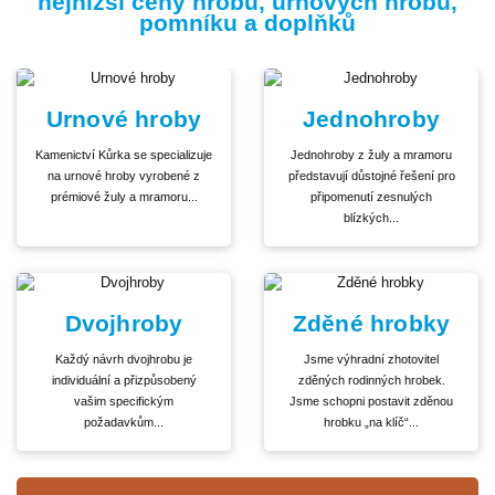
nejnižší ceny hrobů, urnových hrobů,
pomníku a doplňků
Urnové hroby
Jednohroby
Kamenictví Kůrka se specializuje
Jednohroby z žuly a mramoru
na urnové hroby vyrobené z
představují důstojné řešení pro
prémiové žuly a mramoru...
připomenutí zesnulých
blízkých...
Dvojhroby
Zděné hrobky
Každý návrh dvojhrobu je
Jsme výhradní zhotovitel
individuální a přizpůsobený
zděných rodinných hrobek.
vašim specifickým
Jsme schopni postavit zděnou
požadavkům...
hrobku „na klíč“...