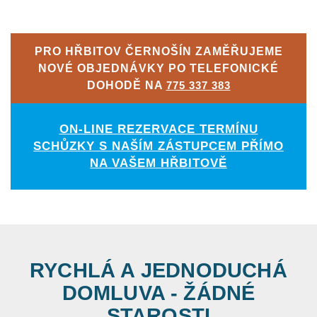
PRO HŘBITOV ČERNOŠÍN ZAMĚŘUJEME
NOVÉ OBJEDNÁVKY PO TELEFONICKÉ
DOHODĚ NA
775 337 383
ON-LINE REZERVACE TERMÍNU
SCHŮZKY S NAŠÍM ZÁSTUPCEM PŘÍMO
NA VAŠEM HŘBITOVĚ
RYCHLÁ A JEDNODUCHÁ
DOMLUVA - ŽÁDNÉ
STAROSTI