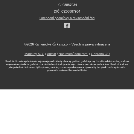
IČ: 08887934
DIČ: CZ08887934
Obchodní podmínky a reklamační řád
©2026 Kamenictví Kůrka s.r.o. - Všechna práva vyhrazena
Made by AZC
/
Admin
/
Nastavení soukromí
/
Ochrana OÚ
Obsah těchto webových stránek, zejména jednotlivé texty, obrázky, grafika i grafické prvky či multimediální soubory, celkové
vzájemné uspořádání a grafické ztvárnění těchto stránek je autorským dílem a jako takové je chráněno. Obsah stránek ani
jeho jednotlivé části nesmí být kopírovány, měněny, znovu reprodukovány ani jinak užity bez předchozího výslovného
písemného souhlasu Kamenictví Kůrka.