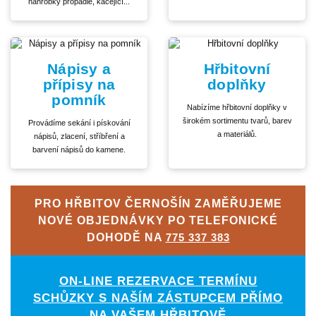
náhrobky propadlé, kácející...
Nápisy a
Hřbitovní
přípisy na
doplňky
pomník
Nabízíme hřbitovní doplňky v
širokém sortimentu tvarů, barev
Provádíme sekání i pískování
a materiálů.
nápisů, zlacení, stříbření a
barvení nápisů do kamene.
PRO HŘBITOV ČERNOŠÍN ZAMĚŘUJEME
NOVÉ OBJEDNÁVKY PO TELEFONICKÉ
DOHODĚ NA
775 337 383
ON-LINE REZERVACE TERMÍNU
SCHŮZKY S NAŠÍM ZÁSTUPCEM PŘÍMO
NA VAŠEM HŘBITOVĚ