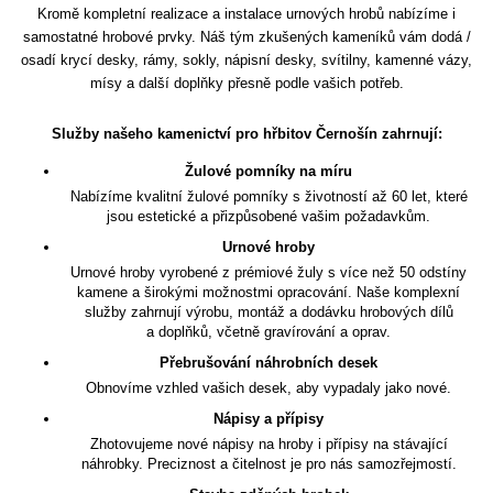
Kromě kompletní realizace a instalace urnových hrobů nabízíme i
samostatné hrobové prvky. Náš tým zkušených kameníků vám dodá /
osadí krycí desky, rámy, sokly, nápisní desky, svítilny, kamenné vázy,
mísy a další doplňky přesně podle vašich potřeb.
Služby našeho kamenictví pro hřbitov Černošín zahrnují:
Žulové pomníky na míru
Nabízíme kvalitní žulové pomníky s životností až 60 let, které
jsou estetické a přizpůsobené vašim požadavkům.
Urnové hroby
Urnové hroby vyrobené z prémiové žuly s více než 50 odstíny
kamene a širokými možnostmi opracování. Naše komplexní
služby zahrnují výrobu, montáž a dodávku hrobových dílů
a doplňků, včetně gravírování a oprav.
Přebrušování náhrobních desek
Obnovíme vzhled vašich desek, aby vypadaly jako nové.
Nápisy a přípisy
Zhotovujeme nové nápisy na hroby i přípisy na stávající
náhrobky. Preciznost a čitelnost je pro nás samozřejmostí.