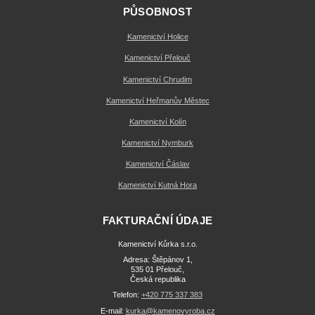
PŮSOBNOST
Kamenictví Holice
Kamenictví Přelouč
Kamenictví Chrudim
Kamenictví Heřmanův Městec
Kamenictví Kolín
Kamenictví Nymburk
Kamenictví Čáslav
Kamenictví Kutná Hora
FAKTURAČNÍ ÚDAJE
Kamenictví Kůrka s.r.o.
Adresa: Štěpánov 1,
535 01 Přelouč,
Česká republika
Telefon:
+420 775 337 383
E-mail:
kurka@kamenovyroba.cz