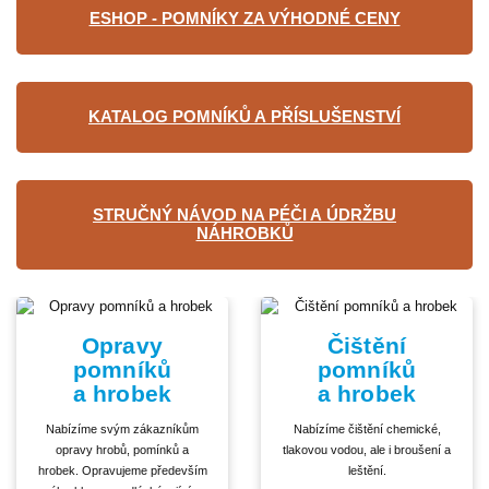
ESHOP - POMNÍKY ZA VÝHODNÉ CENY
KATALOG POMNÍKŮ A PŘÍSLUŠENSTVÍ
STRUČNÝ NÁVOD NA PÉČI A ÚDRŽBU
NÁHROBKŮ
Opravy
Čištění
pomníků
pomníků
a hrobek
a hrobek
Nabízíme svým zákazníkům
Nabízíme čištění chemické,
opravy hrobů, pomínků a
tlakovou vodou, ale i broušení a
hrobek. Opravujeme především
leštění.