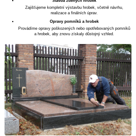
Stavba zděných hrobek
Zajišťujeme kompletní výstavbu hrobek, včetně návrhu,
realizace a finálních úprav.
Opravy pomníků a hrobek
Provádíme opravy poškozených nebo opotřebovaných pomníků
a hrobek, aby znovu získaly důstojný vzhled.