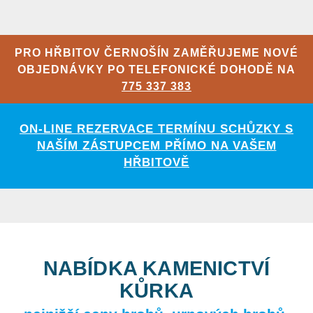
PRO HŘBITOV ČERNOŠÍN ZAMĚŘUJEME NOVÉ
OBJEDNÁVKY PO TELEFONICKÉ DOHODĚ NA
775 337 383
ON-LINE REZERVACE TERMÍNU SCHŮZKY S
NAŠÍM ZÁSTUPCEM PŘÍMO NA VAŠEM
HŘBITOVĚ
NABÍDKA KAMENICTVÍ
KŮRKA