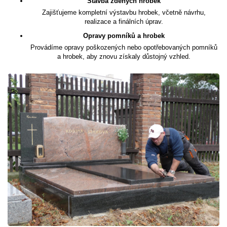
Stavba zděných hrobek
Zajišťujeme kompletní výstavbu hrobek, včetně návrhu,
realizace a finálních úprav.
Opravy pomníků a hrobek
Provádíme opravy poškozených nebo opotřebovaných pomníků
a hrobek, aby znovu získaly důstojný vzhled.