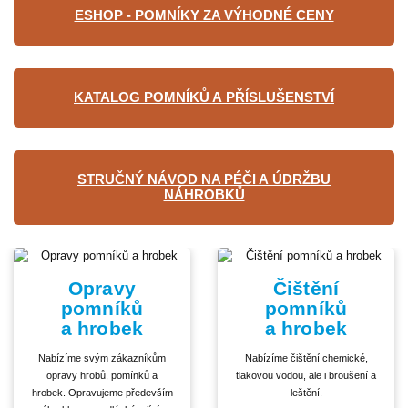
ESHOP - POMNÍKY ZA VÝHODNÉ CENY
KATALOG POMNÍKŮ A PŘÍSLUŠENSTVÍ
STRUČNÝ NÁVOD NA PÉČI A ÚDRŽBU
NÁHROBKŮ
Opravy
Čištění
pomníků
pomníků
a hrobek
a hrobek
Nabízíme svým zákazníkům
Nabízíme čištění chemické,
opravy hrobů, pomínků a
tlakovou vodou, ale i broušení a
hrobek. Opravujeme především
leštění.