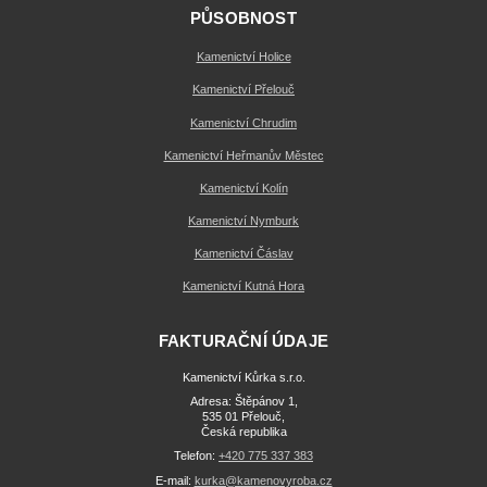
PŮSOBNOST
Kamenictví Holice
Kamenictví Přelouč
Kamenictví Chrudim
Kamenictví Heřmanův Městec
Kamenictví Kolín
Kamenictví Nymburk
Kamenictví Čáslav
Kamenictví Kutná Hora
FAKTURAČNÍ ÚDAJE
Kamenictví Kůrka s.r.o.
Adresa: Štěpánov 1,
535 01 Přelouč,
Česká republika
Telefon:
+420 775 337 383
E-mail:
kurka@kamenovyroba.cz