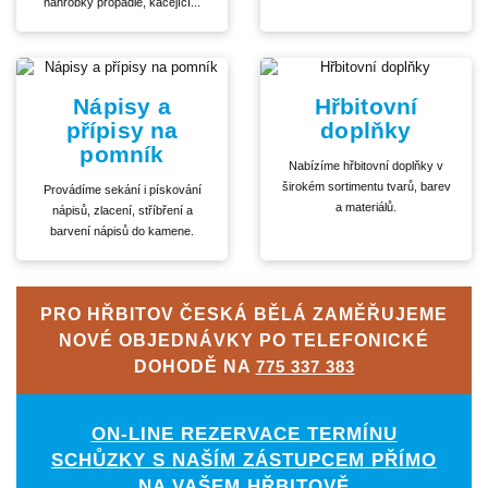
náhrobky propadlé, kácející...
Nápisy a
Hřbitovní
přípisy na
doplňky
pomník
Nabízíme hřbitovní doplňky v
širokém sortimentu tvarů, barev
Provádíme sekání i pískování
a materiálů.
nápisů, zlacení, stříbření a
barvení nápisů do kamene.
PRO HŘBITOV ČESKÁ BĚLÁ ZAMĚŘUJEME
NOVÉ OBJEDNÁVKY PO TELEFONICKÉ
DOHODĚ NA
775 337 383
ON-LINE REZERVACE TERMÍNU
SCHŮZKY S NAŠÍM ZÁSTUPCEM PŘÍMO
NA VAŠEM HŘBITOVĚ