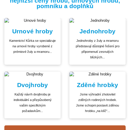
nejnižší ceny hrobů, urnových hrobů,
pomníku a doplňků
Urnové hroby
Jednohroby
Kamenictví Kůrka se specializuje
Jednohroby z žuly a mramoru
na urnové hroby vyrobené z
představují důstojné řešení pro
prémiové žuly a mramoru...
připomenutí zesnulých
blízkých...
Dvojhroby
Zděné hrobky
Každý návrh dvojhrobu je
Jsme výhradní zhotovitel
individuální a přizpůsobený
zděných rodinných hrobek.
vašim specifickým
Jsme schopni postavit zděnou
požadavkům...
hrobku „na klíč“...