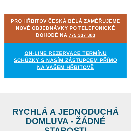
PRO HŘBITOV ČESKÁ BĚLÁ ZAMĚŘUJEME
NOVÉ OBJEDNÁVKY PO TELEFONICKÉ
DOHODĚ NA
775 337 383
ON-LINE REZERVACE TERMÍNU
SCHŮZKY S NAŠÍM ZÁSTUPCEM PŘÍMO
NA VAŠEM HŘBITOVĚ
RYCHLÁ A JEDNODUCHÁ
DOMLUVA - ŽÁDNÉ
STAROSTI