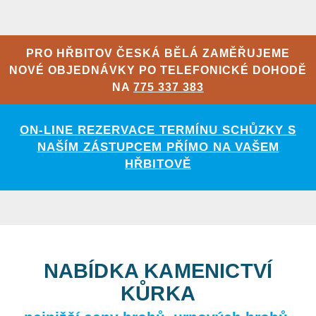
PRO HŘBITOV ČESKÁ BĚLÁ ZAMĚŘUJEME
NOVÉ OBJEDNÁVKY PO TELEFONICKÉ DOHODĚ
NA
775 337 383
ON-LINE REZERVACE TERMÍNU SCHŮZKY S
NAŠÍM ZÁSTUPCEM PŘÍMO NA VAŠEM
HŘBITOVĚ
NABÍDKA KAMENICTVÍ
KŮRKA