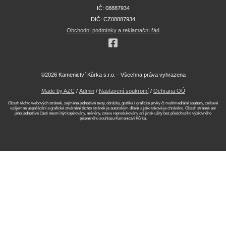
IČ: 08887934
DIČ: CZ08887934
Obchodní podmínky a reklamační řád
©2026 Kamenictví Kůrka s.r.o. - Všechna práva vyhrazena
Made by AZC
/
Admin
/
Nastavení soukromí
/
Ochrana OÚ
Obsah těchto webových stránek, zejména jednotlivé texty, obrázky, grafika i grafické prvky či multimediální soubory, celkové
vzájemné uspořádání a grafické ztvárnění těchto stránek je autorským dílem a jako takové je chráněno. Obsah stránek ani
jeho jednotlivé části nesmí být kopírovány, měněny, znovu reprodukovány ani jinak užity bez předchozího výslovného
písemného souhlasu Kamenictví Kůrka.