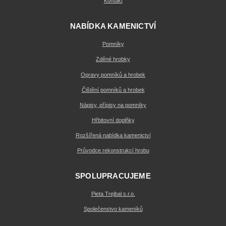
Kontakt
NABÍDKA KAMENICTVÍ
Pomníky
Zděné hrobky
Opravy pomníků a hrobek
Čištění pomníků a hrobek
Nápisy, přípisy na pomníky
Hřbitovní doplňky
Rozšířená nabídka kamenictví
Průvodce rekonstrukcí hrobu
SPOLUPRACUJEME
Pieta Trejbal s.r.o.
Společenstvo kameníků