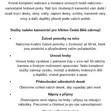
Kromě kompletní realizace a instalace urnových hrobů nabízíme i
samostatné hrobové prvky. Náš tým zkušených kameníků vám dodá /
osadí krycí desky, rámy, sokly, nápisní desky, svítilny, kamenné vázy,
mísy a další doplňky přesně podle vašich potřeb.
Služby našeho kamenictví pro hřbitov Česká Bělá zahrnují:
Žulové pomníky na míru
Nabízíme kvalitní žulové pomníky s životností až 60 let, které
jsou estetické a přizpůsobené vašim požadavkům.
Urnové hroby
Urnové hroby vyrobené z prémiové žuly s více než 50 odstíny
kamene a širokými možnostmi opracování. Naše komplexní
služby zahrnují výrobu, montáž a dodávku hrobových dílů
a doplňků, včetně gravírování a oprav.
Přebrušování náhrobních desek
Obnovíme vzhled vašich desek, aby vypadaly jako nové.
Nápisy a přípisy
Zhotovujeme nové nápisy na hroby i přípisy na stávající
náhrobky. Preciznost a čitelnost je pro nás samozřejmostí.