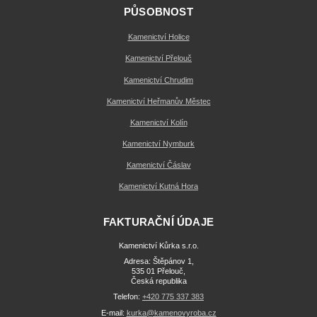
PŮSOBNOST
Kamenictví Holice
Kamenictví Přelouč
Kamenictví Chrudim
Kamenictví Heřmanův Městec
Kamenictví Kolín
Kamenictví Nymburk
Kamenictví Čáslav
Kamenictví Kutná Hora
FAKTURAČNÍ ÚDAJE
Kamenictví Kůrka s.r.o.
Adresa: Štěpánov 1,
535 01 Přelouč,
Česká republika
Telefon:
+420 775 337 383
E-mail:
kurka@kamenovyroba.cz