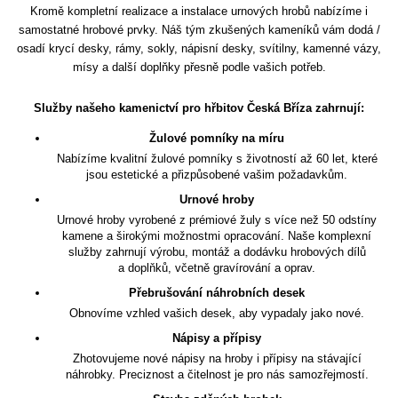
Kromě kompletní realizace a instalace urnových hrobů nabízíme i
samostatné hrobové prvky. Náš tým zkušených kameníků vám dodá /
osadí krycí desky, rámy, sokly, nápisní desky, svítilny, kamenné vázy,
mísy a další doplňky přesně podle vašich potřeb.
Služby našeho kamenictví pro hřbitov Česká Bříza zahrnují:
Žulové pomníky na míru
Nabízíme kvalitní žulové pomníky s životností až 60 let, které
jsou estetické a přizpůsobené vašim požadavkům.
Urnové hroby
Urnové hroby vyrobené z prémiové žuly s více než 50 odstíny
kamene a širokými možnostmi opracování. Naše komplexní
služby zahrnují výrobu, montáž a dodávku hrobových dílů
a doplňků, včetně gravírování a oprav.
Přebrušování náhrobních desek
Obnovíme vzhled vašich desek, aby vypadaly jako nové.
Nápisy a přípisy
Zhotovujeme nové nápisy na hroby i přípisy na stávající
náhrobky. Preciznost a čitelnost je pro nás samozřejmostí.