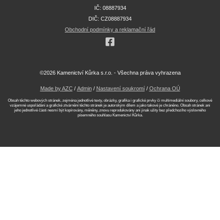
IČ: 08887934
DIČ: CZ08887934
Obchodní podmínky a reklamační řád
©2026 Kamenictví Kůrka s.r.o. - Všechna práva vyhrazena
Made by AZC
/
Admin
/
Nastavení soukromí
/
Ochrana OÚ
Obsah těchto webových stránek, zejména jednotlivé texty, obrázky, grafika i grafické prvky či multimediální soubory, celkové
vzájemné uspořádání a grafické ztvárnění těchto stránek je autorským dílem a jako takové je chráněno. Obsah stránek ani
jeho jednotlivé části nesmí být kopírovány, měněny, znovu reprodukovány ani jinak užity bez předchozího výslovného
písemného souhlasu Kamenictví Kůrka.