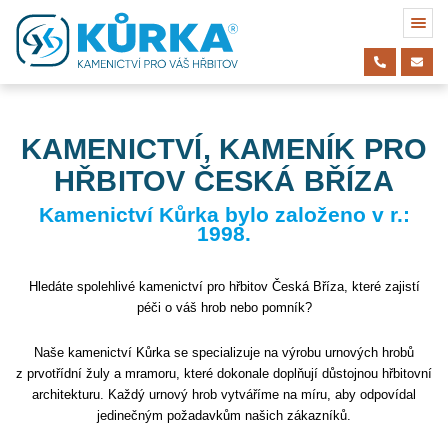
KAMENICTVÍ, KAMENÍK PRO
HŘBITOV ČESKÁ BŘÍZA
Kamenictví Kůrka bylo založeno v r.:
1998.
Hledáte spolehlivé kamenictví pro hřbitov Česká Bříza, které zajistí
péči o váš hrob nebo pomník?
Naše kamenictví Kůrka se specializuje na výrobu urnových hrobů
z prvotřídní žuly a mramoru, které dokonale doplňují důstojnou hřbitovní
architekturu. Každý urnový hrob vytváříme na míru, aby odpovídal
jedinečným požadavkům našich zákazníků.