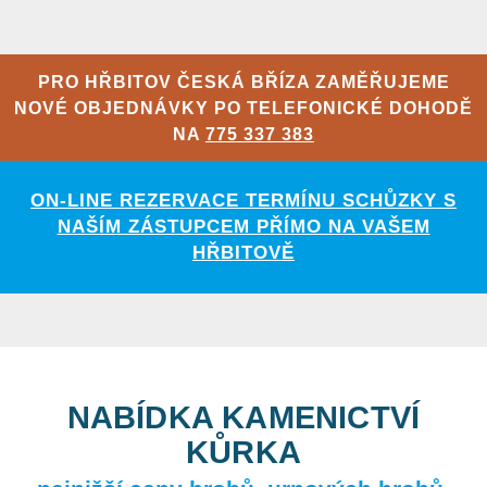
PRO HŘBITOV ČESKÁ BŘÍZA ZAMĚŘUJEME
NOVÉ OBJEDNÁVKY PO TELEFONICKÉ DOHODĚ
NA
775 337 383
ON-LINE REZERVACE TERMÍNU SCHŮZKY S
NAŠÍM ZÁSTUPCEM PŘÍMO NA VAŠEM
HŘBITOVĚ
NABÍDKA KAMENICTVÍ
KŮRKA