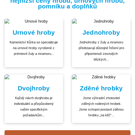
nejnižší ceny hrobů, urnových hrobů,
pomníku a doplňků
Urnové hroby
Jednohroby
Kamenictví Kůrka se specializuje
Jednohroby z žuly a mramoru
na urnové hroby vyrobené z
představují důstojné řešení pro
prémiové žuly a mramoru...
připomenutí zesnulých
blízkých...
Dvojhroby
Zděné hrobky
Každý návrh dvojhrobu je
Jsme výhradní zhotovitel
individuální a přizpůsobený
zděných rodinných hrobek.
vašim specifickým
Jsme schopni postavit zděnou
požadavkům...
hrobku „na klíč“...