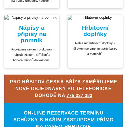
náhrobky propadlé, kácející...
Nápisy a
Hřbitovní
přípisy na
doplňky
pomník
Nabízíme hřbitovní doplňky v
širokém sortimentu tvarů, barev
Provádíme sekání i pískování
a materiálů.
nápisů, zlacení, stříbření a
barvení nápisů do kamene.
PRO HŘBITOV ČESKÁ BŘÍZA ZAMĚŘUJEME
NOVÉ OBJEDNÁVKY PO TELEFONICKÉ
DOHODĚ NA
775 337 383
ON-LINE REZERVACE TERMÍNU
SCHŮZKY S NAŠÍM ZÁSTUPCEM PŘÍMO
NA VAŠEM HŘBITOVĚ