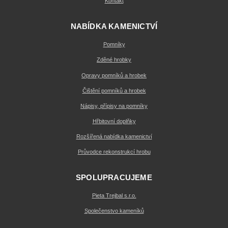
Kontakt
NABÍDKA KAMENICTVÍ
Pomníky
Zděné hrobky
Opravy pomníků a hrobek
Čištění pomníků a hrobek
Nápisy, přípisy na pomníky
Hřbitovní doplňky
Rozšířená nabídka kamenictví
Průvodce rekonstrukcí hrobu
SPOLUPRACUJEME
Pieta Trejbal s.r.o.
Společenstvo kameníků