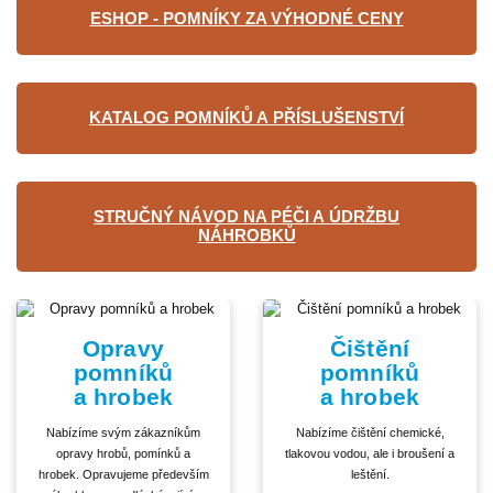
ESHOP - POMNÍKY ZA VÝHODNÉ CENY
KATALOG POMNÍKŮ A PŘÍSLUŠENSTVÍ
STRUČNÝ NÁVOD NA PÉČI A ÚDRŽBU
NÁHROBKŮ
Opravy
Čištění
pomníků
pomníků
a hrobek
a hrobek
Nabízíme svým zákazníkům
Nabízíme čištění chemické,
opravy hrobů, pomínků a
tlakovou vodou, ale i broušení a
hrobek. Opravujeme především
leštění.