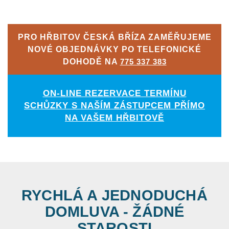
PRO HŘBITOV ČESKÁ BŘÍZA ZAMĚŘUJEME
NOVÉ OBJEDNÁVKY PO TELEFONICKÉ
DOHODĚ NA
775 337 383
ON-LINE REZERVACE TERMÍNU
SCHŮZKY S NAŠÍM ZÁSTUPCEM PŘÍMO
NA VAŠEM HŘBITOVĚ
RYCHLÁ A JEDNODUCHÁ
DOMLUVA - ŽÁDNÉ
STAROSTI