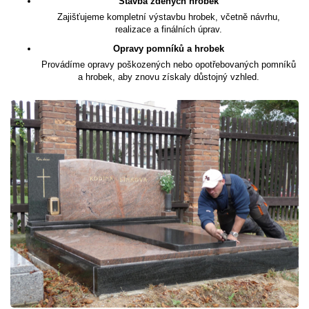
Stavba zděných hrobek
Zajišťujeme kompletní výstavbu hrobek, včetně návrhu,
realizace a finálních úprav.
Opravy pomníků a hrobek
Provádíme opravy poškozených nebo opotřebovaných pomníků
a hrobek, aby znovu získaly důstojný vzhled.