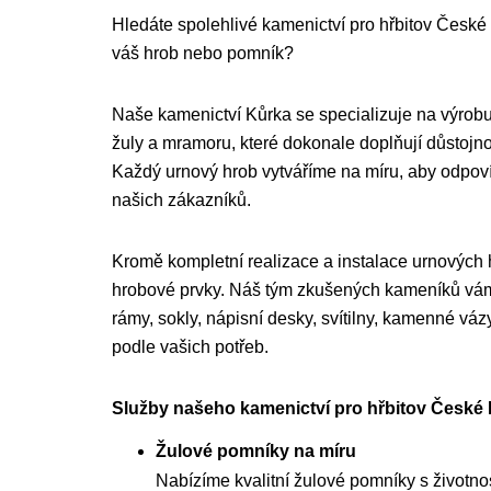
Hledáte spolehlivé kamenictví pro hřbitov České L
váš hrob nebo pomník?
Naše kamenictví Kůrka se specializuje na výrobu
žuly a mramoru, které dokonale doplňují důstojnou
Každý urnový hrob vytváříme na míru, aby odpo
našich zákazníků.
Kromě kompletní realizace a instalace urnových
hrobové prvky. Náš tým zkušených kameníků vám 
rámy, sokly, nápisní desky, svítilny, kamenné váz
podle vašich potřeb.
Služby našeho kamenictví pro hřbitov České 
Žulové pomníky na míru
Nabízíme kvalitní žulové pomníky s životnost