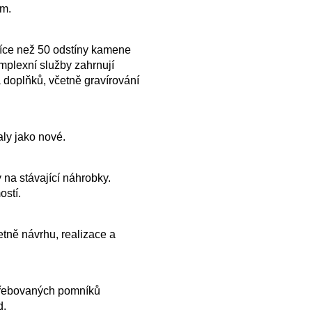
ům.
více než 50 odstíny kamene
plexní služby zahrnují
 doplňků, včetně gravírování
ly jako nové.
 na stávající náhrobky.
ostí.
tně návrhu, realizace a
řebovaných pomníků
d.