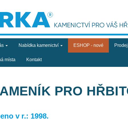
ás
Nabídka
kamenictví
ESHOP - nové
Prode
ná místa
Kontakt
KAMENÍK PRO HŘBI
no v r.: 1998.