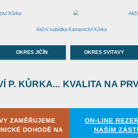
OKRES JIČÍN
OKRES SVITAVY
 P. KŮRKA... KVALITA NA PR
ON-LINE REZE
AVY ZAMĚŘUJEME
NAŠÍM ZÁST
NICKÉ DOHODĚ NA