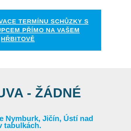
VACE TERMÍNU SCHŮZKY S
UPCEM PŘÍMO NA VAŠEM
HŘBITOVĚ
VA - ŽÁDNÉ
 Nymburk, Jičín, Ústí nad
v tabulkách.