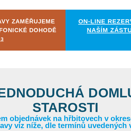
ON-LINE REZER
AVY ZAMĚŘUJEME
NAŠÍM ZÁST
EFONICKÉ DOHODĚ
83
JEDNODUCHÁ DOMLU
STAROSTI
em objednávek na hřbitovech v okrese
itavy viz níže, dle termínů uvedených 