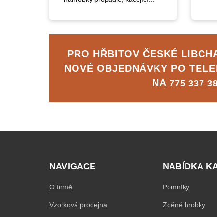
PRO HŘBITOV ČESKÉ LIBCH
NOVÉ OBJEDNÁVKY PO TEL
NA
775 337 3
NAVIGACE
NABÍDKA K
O firmě
Pomníky
Vzorková prodejna
Zděné hrobky