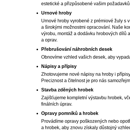
estetické a přizpůsobené vašim požadavk
Urnové hroby
Urnové hroby vyrobené z prémiové žuly s 
a širokými možnostmi opracování. Naše kom
výrobu, montáž a dodávku hrobových dílů a
a oprav.
Přebrušování náhrobních desek
Obnovíme vzhled vašich desek, aby vypada
Nápisy a přípisy
Zhotovujeme nové nápisy na hroby i přípisy
Preciznost a čitelnost je pro nás samozřejm
Stavba zděných hrobek
Zajišťujeme kompletní výstavbu hrobek, vče
finálních úprav.
Opravy pomníků a hrobek
Provádíme opravy poškozených nebo opot
a hrobek, aby znovu získaly důstojný vzhle