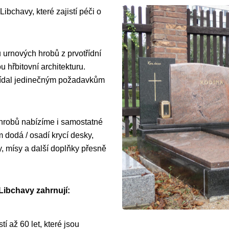
ibchavy, které zajistí péči o
 urnových hrobů z prvotřídní
 hřbitovní architekturu.
vídal jedinečným požadavkům
 hrobů nabízíme i samostatné
dodá / osadí krycí desky,
y, mísy a další doplňky přesně
Libchavy zahrnují:
í až 60 let, které jsou