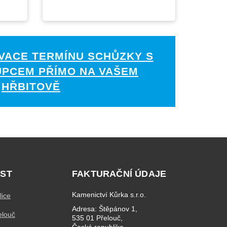
VACE TERMÍNU SCHŮZKY S
UPCEM PŘÍMO NA VAŠEM
HŘBITOVĚ
ST
FAKTURAČNÍ ÚDAJE
Kamenictví Kůrka s.r.o.
lice
Adresa: Štěpánov 1,
elouč
535 01 Přelouč,