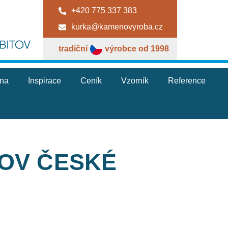
+420 775 337 383
kurka@kamenovyroba.cz
tradiční
výrobce od 1998
jna
Inspirace
Ceník
Vzorník
Reference
TOV ČESKÉ