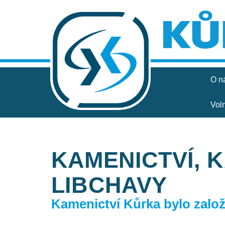
O n
Vol
KAMENICTVÍ, 
LIBCHAVY
Kamenictví Kůrka bylo založe