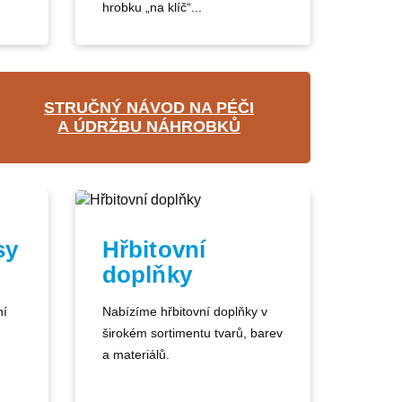
hrobku „na klíč“...
STRUČNÝ NÁVOD NA PÉČI
A ÚDRŽBU NÁHROBKŮ
sy
Hřbitovní
doplňky
ní
Nabízíme hřbitovní doplňky v
širokém sortimentu tvarů, barev
a materiálů.