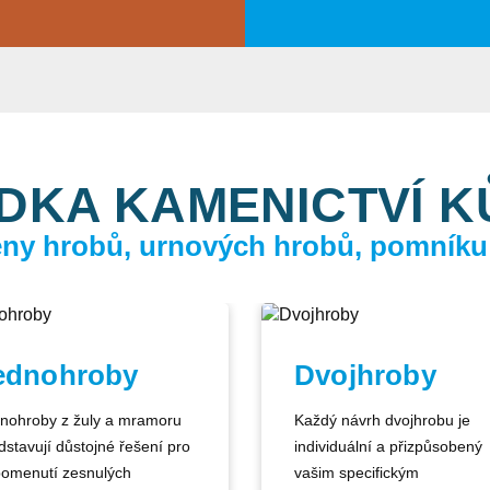
DKA KAMENICTVÍ 
ceny hrobů, urnových hrobů, pomníku
ednohroby
Dvojhroby
nohroby z žuly a mramoru
Každý návrh dvojhrobu je
dstavují důstojné řešení pro
individuální a přizpůsobený
pomenutí zesnulých
vašim specifickým