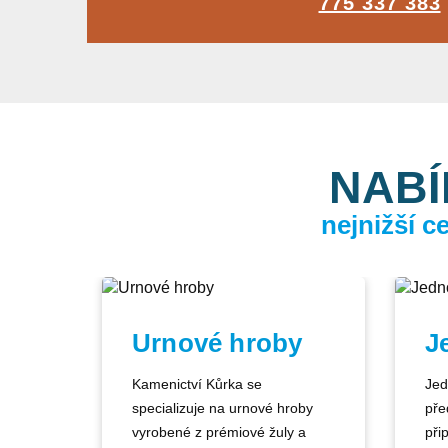
775 337 383
NABÍ
nejnižší 
Urnové hroby
J
Kamenictví Kůrka se
Jed
specializuje na urnové hroby
pře
vyrobené z prémiové žuly a
při