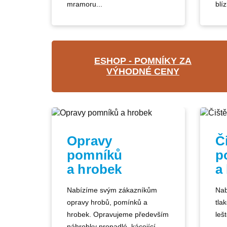
mramoru...
blíz
ESHOP - POMNÍKY ZA
VÝHODNÉ CENY
Opravy
Č
pomníků
p
a hrobek
a
Nabízíme svým zákazníkům
Nab
opravy hrobů, pomínků a
tla
hrobek. Opravujeme především
lešt
náhrobky propadlé, kácející...