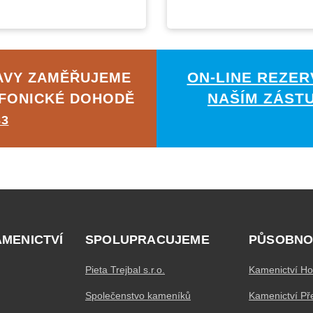
ON-LINE REZER
AVY ZAMĚŘUJEME
NAŠÍM ZÁST
EFONICKÉ DOHODĚ
83
AMENICTVÍ
SPOLUPRACUJEME
PŮSOBNO
Pieta Trejbal s.r.o.
Kamenictví Ho
Společenstvo kameníků
Kamenictví Př