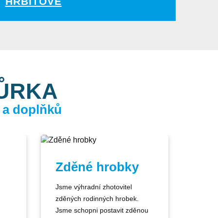
HŘBITOVĚ
KŮRKA
 a doplňků
Zděné hrobky
Jsme výhradní zhotovitel
zděných rodinných hrobek.
Jsme schopni postavit zděnou