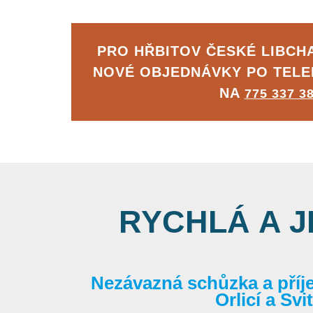
PRO HŘBITOV ČESKÉ LIBCH
NOVÉ OBJEDNÁVKY PO TEL
NA
775 337 3
RYCHLÁ A 
Nezávazná schůzka a příj
Orlicí a Sv