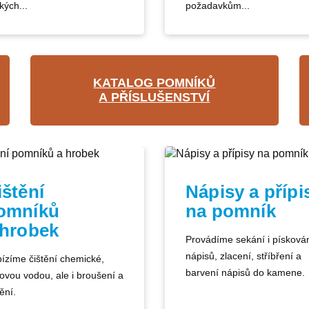
kých...
požadavkům...
KATALOG POMNÍKŮ
A PŘÍSLUŠENSTVÍ
ištění
Nápisy a přípi
omníků
na pomník
 hrobek
Provádíme sekání i písková
nápisů, zlacení, stříbření a
ízíme čištění chemické,
barvení nápisů do kamene.
kovou vodou, ale i broušení a
ění.