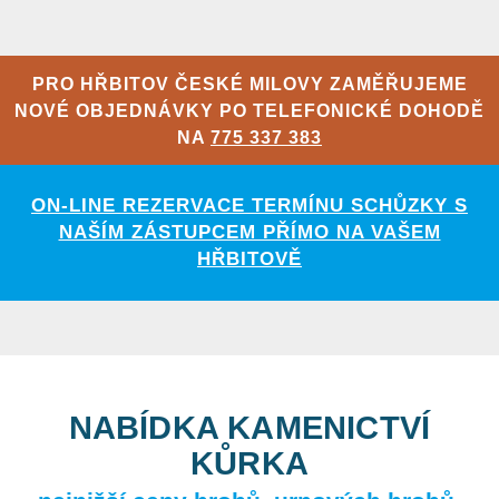
PRO HŘBITOV ČESKÉ MILOVY ZAMĚŘUJEME
NOVÉ OBJEDNÁVKY PO TELEFONICKÉ DOHODĚ
NA
775 337 383
ON-LINE REZERVACE TERMÍNU SCHŮZKY S
NAŠÍM ZÁSTUPCEM PŘÍMO NA VAŠEM
HŘBITOVĚ
NABÍDKA KAMENICTVÍ
KŮRKA