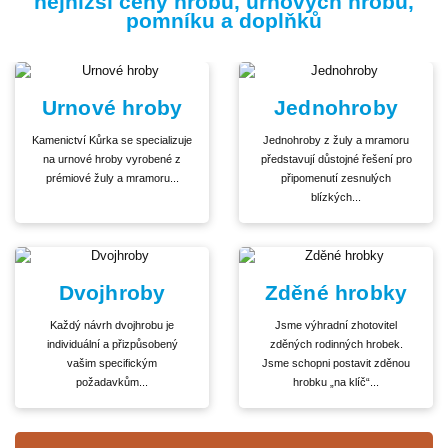
nejnižší ceny hrobů, urnových hrobů,
pomníku a doplňků
Urnové hroby
Jednohroby
Kamenictví Kůrka se specializuje
Jednohroby z žuly a mramoru
na urnové hroby vyrobené z
představují důstojné řešení pro
prémiové žuly a mramoru...
připomenutí zesnulých
blízkých...
Dvojhroby
Zděné hrobky
Každý návrh dvojhrobu je
Jsme výhradní zhotovitel
individuální a přizpůsobený
zděných rodinných hrobek.
vašim specifickým
Jsme schopni postavit zděnou
požadavkům...
hrobku „na klíč“...