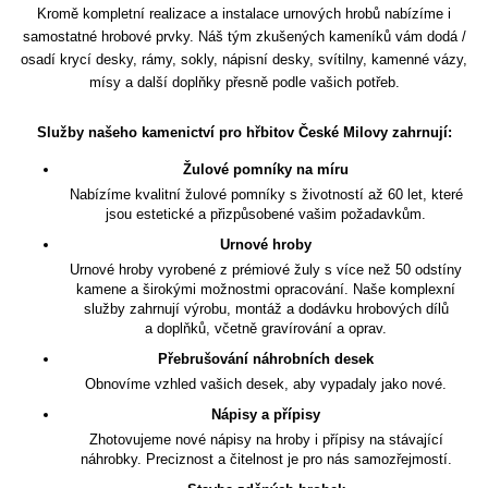
Kromě kompletní realizace a instalace urnových hrobů nabízíme i
samostatné hrobové prvky. Náš tým zkušených kameníků vám dodá /
osadí krycí desky, rámy, sokly, nápisní desky, svítilny, kamenné vázy,
mísy a další doplňky přesně podle vašich potřeb.
Služby našeho kamenictví pro hřbitov České Milovy zahrnují:
Žulové pomníky na míru
Nabízíme kvalitní žulové pomníky s životností až 60 let, které
jsou estetické a přizpůsobené vašim požadavkům.
Urnové hroby
Urnové hroby vyrobené z prémiové žuly s více než 50 odstíny
kamene a širokými možnostmi opracování. Naše komplexní
služby zahrnují výrobu, montáž a dodávku hrobových dílů
a doplňků, včetně gravírování a oprav.
Přebrušování náhrobních desek
Obnovíme vzhled vašich desek, aby vypadaly jako nové.
Nápisy a přípisy
Zhotovujeme nové nápisy na hroby i přípisy na stávající
náhrobky. Preciznost a čitelnost je pro nás samozřejmostí.