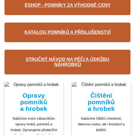
ESHOP - POMNÍKY ZA VÝHODNÉ CENY
KATALOG POMNÍKŮ A PŘÍSLUŠENSTVÍ
STRUČNÝ NÁVOD NA PÉČI A ÚDRŽBU
NÁHROBKŮ
Opravy
Čištění
pomníků
pomníků
a hrobek
a hrobek
Nabízíme svým zákazníkům
Nabízíme čištění chemické,
opravy hrobů, pomínků a
tlakovou vodou, ale i broušení a
hrobek. Opravujeme především
leštění.