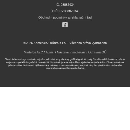
IČ: 08887934
DIČ: CZ08887934
Obchodní podmínky a reklamační řád
©2026 Kamenictví Kůrka s.r.o. - Všechna práva vyhrazena
Made by AZC
/
Admin
/
Nastavení soukromí
/
Ochrana OÚ
Obsah těchto webových stránek, zejména jednotlivé texty, obrázky, grafika i grafické prvky či multimediální soubory, celkové
vzájemné uspořádání a grafické ztvárnění těchto stránek je autorským dílem a jako takové je chráněno. Obsah stránek ani
jeho jednotlivé části nesmí být kopírovány, měněny, znovu reprodukovány ani jinak užity bez předchozího výslovného
písemného souhlasu Kamenictví Kůrka.