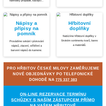
náhrobky propadlé, kácející...
Nápisy a
Hřbitovní
přípisy na
doplňky
pomník
Nabízíme hřbitovní doplňky v
širokém sortimentu tvarů, barev
Provádíme sekání i pískování
a materiálů.
nápisů, zlacení, stříbření a
barvení nápisů do kamene.
PRO HŘBITOV ČESKÉ MILOVY ZAMĚŘUJEME
NOVÉ OBJEDNÁVKY PO TELEFONICKÉ
DOHODĚ NA
775 337 383
ON-LINE REZERVACE TERMÍNU
SCHŮZKY S NAŠÍM ZÁSTUPCEM PŘÍMO
NA VAŠEM HŘBITOVĚ