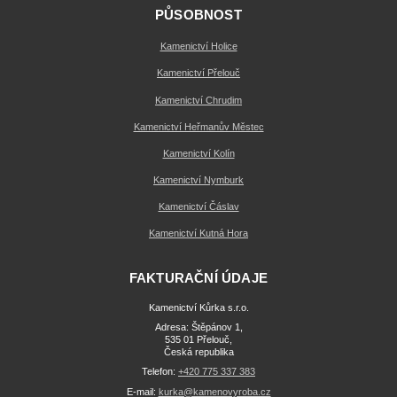
PŮSOBNOST
Kamenictví Holice
Kamenictví Přelouč
Kamenictví Chrudim
Kamenictví Heřmanův Městec
Kamenictví Kolín
Kamenictví Nymburk
Kamenictví Čáslav
Kamenictví Kutná Hora
FAKTURAČNÍ ÚDAJE
Kamenictví Kůrka s.r.o.
Adresa: Štěpánov 1,
535 01 Přelouč,
Česká republika
Telefon:
+420 775 337 383
E-mail:
kurka@kamenovyroba.cz