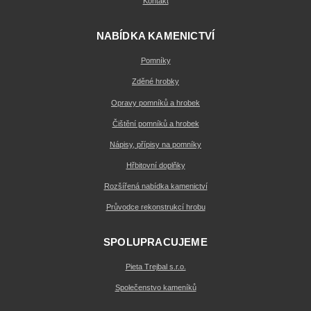
Kontakt
NABÍDKA KAMENICTVÍ
Pomníky
Zděné hrobky
Opravy pomníků a hrobek
Čištění pomníků a hrobek
Nápisy, přípisy na pomníky
Hřbitovní doplňky
Rozšířená nabídka kamenictví
Průvodce rekonstrukcí hrobu
SPOLUPRACUJEME
Pieta Trejbal s.r.o.
Společenstvo kameníků