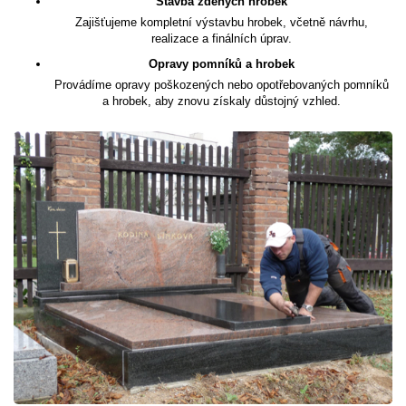
Stavba zděných hrobek
Zajišťujeme kompletní výstavbu hrobek, včetně návrhu,
realizace a finálních úprav.
Opravy pomníků a hrobek
Provádíme opravy poškozených nebo opotřebovaných pomníků
a hrobek, aby znovu získaly důstojný vzhled.