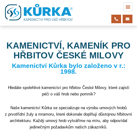
KAMENICTVÍ, KAMENÍK PRO
HŘBITOV ČESKÉ MILOVY
Kamenictví Kůrka bylo založeno v r.:
1998.
Hledáte spolehlivé kamenictví pro hřbitov České Milovy, které zajistí
péči o váš hrob nebo pomník?
Naše kamenictví Kůrka se specializuje na výrobu urnových hrobů
z prvotřídní žuly a mramoru, které dokonale doplňují důstojnou hřbitovní
architekturu. Každý urnový hrob vytváříme na míru, aby odpovídal
jedinečným požadavkům našich zákazníků.