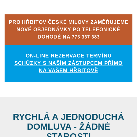
PRO HŘBITOV ČESKÉ MILOVY ZAMĚŘUJEME
NOVÉ OBJEDNÁVKY PO TELEFONICKÉ
DOHODĚ NA
775 337 383
ON-LINE REZERVACE TERMÍNU
SCHŮZKY S NAŠÍM ZÁSTUPCEM PŘÍMO
NA VAŠEM HŘBITOVĚ
RYCHLÁ A JEDNODUCHÁ
DOMLUVA - ŽÁDNÉ
STAROSTI