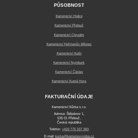
PŮSOBNOST
Kamenictví Holice
Kamenictví Přelouč
Kamenictví Chrudim
Kamenictví Heřmanův Městec
Kamenictví Kolín
Kamenictví Nymburk
Kamenictví Čáslav
Kamenictví Kutná Hora
FAKTURAČNÍ ÚDAJE
Kamenictví Kůrka s.r.o.
Adresa: Štěpánov 1,
535 01 Přelouč,
Česká republika
Telefon:
+420 775 337 383
E-mail:
kurka@kamenovyroba.cz