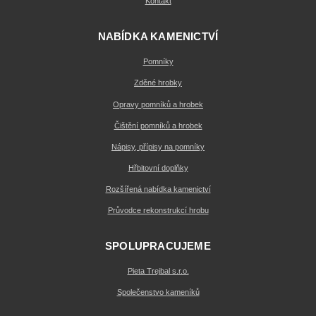
Kontakt
NABÍDKA KAMENICTVÍ
Pomníky
Zděné hrobky
Opravy pomníků a hrobek
Čištění pomníků a hrobek
Nápisy, přípisy na pomníky
Hřbitovní doplňky
Rozšířená nabídka kamenictví
Průvodce rekonstrukcí hrobu
SPOLUPRACUJEME
Pieta Trejbal s.r.o.
Společenstvo kameníků