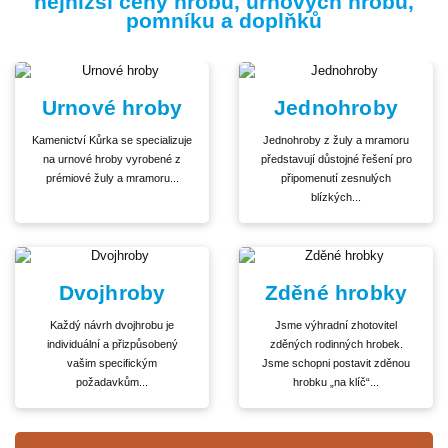
nejnižší ceny hrobů, urnových hrobů,
pomníku a doplňků
Urnové hroby
Jednohroby
Kamenictví Kůrka se specializuje
Jednohroby z žuly a mramoru
na urnové hroby vyrobené z
představují důstojné řešení pro
prémiové žuly a mramoru...
připomenutí zesnulých
blízkých...
Dvojhroby
Zděné hrobky
Každý návrh dvojhrobu je
Jsme výhradní zhotovitel
individuální a přizpůsobený
zděných rodinných hrobek.
vašim specifickým
Jsme schopni postavit zděnou
požadavkům...
hrobku „na klíč“...