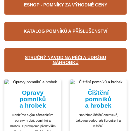
ESHOP - POMNÍKY ZA VÝHODNÉ CENY
KATALOG POMNÍKŮ A PŘÍSLUŠENSTVÍ
STRUČNÝ NÁVOD NA PÉČI A ÚDRŽBU
NÁHROBKŮ
Opravy
Čištění
pomníků
pomníků
a hrobek
a hrobek
Nabízíme svým zákazníkům
Nabízíme čištění chemické,
opravy hrobů, pomínků a
tlakovou vodou, ale i broušení a
hrobek. Opravujeme především
leštění.