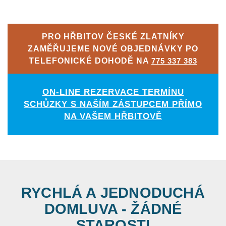
PRO HŘBITOV ČESKÉ ZLATNÍKY
ZAMĚŘUJEME NOVÉ OBJEDNÁVKY PO
TELEFONICKÉ DOHODĚ NA
775 337 383
ON-LINE REZERVACE TERMÍNU
SCHŮZKY S NAŠÍM ZÁSTUPCEM PŘÍMO
NA VAŠEM HŘBITOVĚ
RYCHLÁ A JEDNODUCHÁ
DOMLUVA - ŽÁDNÉ
STAROSTI