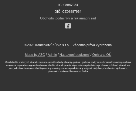
IČ: 08887934
DIČ: CZ08887934
Obchodní podmínky a reklamační řád
©2026 Kamenictví Kůrka s.r.o. - Všechna práva vyhrazena
Made by AZC
/
Admin
/
Nastavení soukromí
/
Ochrana OÚ
Obsah těchto webových stránek, zejména jednotlivé texty, obrázky, grafika i grafické prvky či multimediální soubory, celkové
vzájemné uspořádání a grafické ztvárnění těchto stránek je autorským dílem a jako takové je chráněno. Obsah stránek ani
jeho jednotlivé části nesmí být kopírovány, měněny, znovu reprodukovány ani jinak užity bez předchozího výslovného
písemného souhlasu Kamenictví Kůrka.