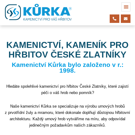
KAMENICTVÍ, KAMENÍK PRO
HŘBITOV ČESKÉ ZLATNÍKY
Kamenictví Kůrka bylo založeno v r.:
1998.
Hledáte spolehlivé kamenictví pro hřbitov České Zlatníky, které zajistí
péči o váš hrob nebo pomník?
Naše kamenictví Kůrka se specializuje na výrobu urnových hrobů
z prvotřídní žuly a mramoru, které dokonale doplňují důstojnou hřbitovní
architekturu. Každý urnový hrob vytváříme na míru, aby odpovídal
jedinečným požadavkům našich zákazníků.