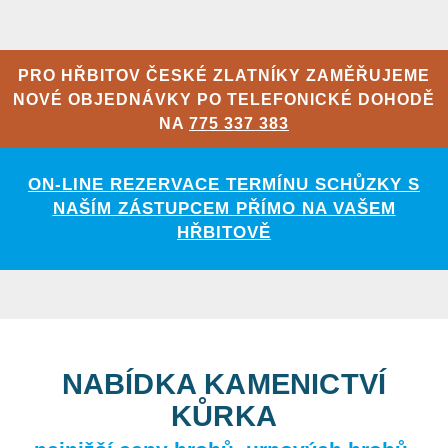
PRO HŘBITOV ČESKÉ ZLATNÍKY ZAMĚŘUJEME
NOVÉ OBJEDNÁVKY PO TELEFONICKÉ DOHODĚ
NA
775 337 383
ON-LINE REZERVACE TERMÍNU SCHŮZKY S
NAŠÍM ZÁSTUPCEM PŘÍMO NA VAŠEM
HŘBITOVĚ
NABÍDKA KAMENICTVÍ
KŮRKA