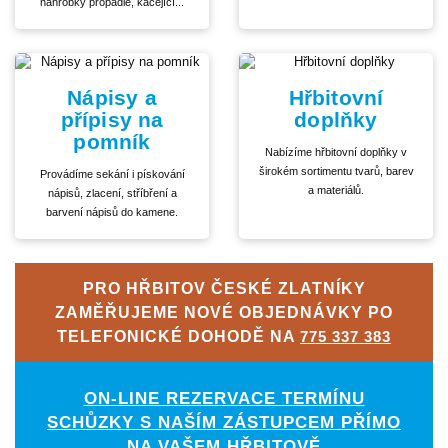
náhrobky propadlé, kácející...
Nápisy a
Hřbitovní
přípisy na
doplňky
pomník
Nabízíme hřbitovní doplňky v
širokém sortimentu tvarů, barev
Provádíme sekání i pískování
a materiálů.
nápisů, zlacení, stříbření a
barvení nápisů do kamene.
PRO HŘBITOV ČESKÉ ZLATNÍKY
ZAMĚŘUJEME NOVÉ OBJEDNÁVKY PO
TELEFONICKÉ DOHODĚ NA
775 337 383
ON-LINE REZERVACE TERMÍNU
SCHŮZKY S NAŠÍM ZÁSTUPCEM PŘÍMO
NA VAŠEM HŘBITOVĚ