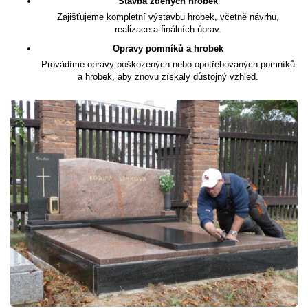
Stavba zděných hrobek
Zajišťujeme kompletní výstavbu hrobek, včetně návrhu,
realizace a finálních úprav.
Opravy pomníků a hrobek
Provádíme opravy poškozených nebo opotřebovaných pomníků
a hrobek, aby znovu získaly důstojný vzhled.