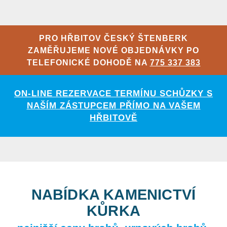
PRO HŘBITOV ČESKÝ ŠTENBERK
ZAMĚŘUJEME NOVÉ OBJEDNÁVKY PO
TELEFONICKÉ DOHODĚ NA
775 337 383
ON-LINE REZERVACE TERMÍNU SCHŮZKY S
NAŠÍM ZÁSTUPCEM PŘÍMO NA VAŠEM
HŘBITOVĚ
NABÍDKA KAMENICTVÍ
KŮRKA