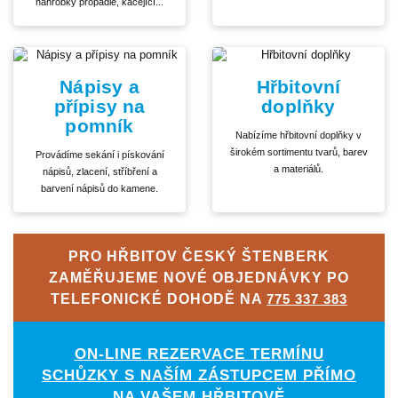
náhrobky propadlé, kácející...
Nápisy a
Hřbitovní
přípisy na
doplňky
pomník
Nabízíme hřbitovní doplňky v
širokém sortimentu tvarů, barev
Provádíme sekání i pískování
a materiálů.
nápisů, zlacení, stříbření a
barvení nápisů do kamene.
PRO HŘBITOV ČESKÝ ŠTENBERK
ZAMĚŘUJEME NOVÉ OBJEDNÁVKY PO
TELEFONICKÉ DOHODĚ NA
775 337 383
ON-LINE REZERVACE TERMÍNU
SCHŮZKY S NAŠÍM ZÁSTUPCEM PŘÍMO
NA VAŠEM HŘBITOVĚ