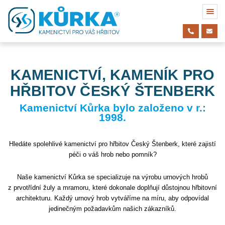
KAMENICTVÍ, KAMENÍK PRO
HŘBITOV ČESKÝ ŠTENBERK
Kamenictví Kůrka bylo založeno v r.:
1998.
Hledáte spolehlivé kamenictví pro hřbitov Český Štenberk, které zajistí
péči o váš hrob nebo pomník?
Naše kamenictví Kůrka se specializuje na výrobu urnových hrobů
z prvotřídní žuly a mramoru, které dokonale doplňují důstojnou hřbitovní
architekturu. Každý urnový hrob vytváříme na míru, aby odpovídal
jedinečným požadavkům našich zákazníků.