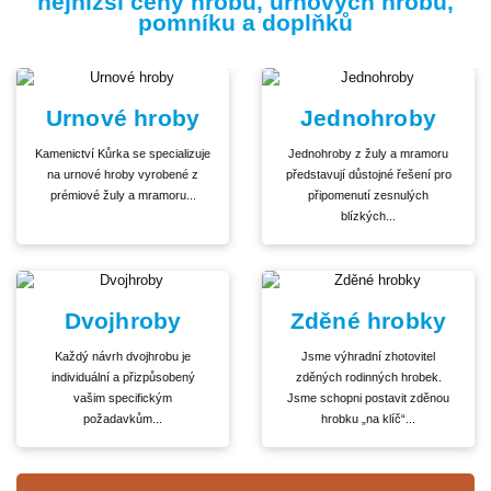
nejnižší ceny hrobů, urnových hrobů,
pomníku a doplňků
Urnové hroby
Jednohroby
Kamenictví Kůrka se specializuje
Jednohroby z žuly a mramoru
na urnové hroby vyrobené z
představují důstojné řešení pro
prémiové žuly a mramoru...
připomenutí zesnulých
blízkých...
Dvojhroby
Zděné hrobky
Každý návrh dvojhrobu je
Jsme výhradní zhotovitel
individuální a přizpůsobený
zděných rodinných hrobek.
vašim specifickým
Jsme schopni postavit zděnou
požadavkům...
hrobku „na klíč“...