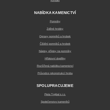
Kontakt
NABÍDKA KAMENICTVÍ
Pomníky
Zděné hrobky
Opravy pomníků a hrobek
Čištění pomníků a hrobek
Nápisy, přípisy na pomníky
Hřbitovní doplňky
Rozšířená nabídka kamenictví
Průvodce rekonstrukcí hrobu
SPOLUPRACUJEME
Pieta Trejbal s.r.o.
Společenstvo kameníků