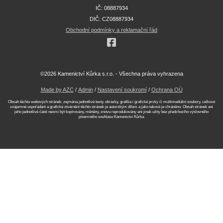
IČ: 08887934
DIČ: CZ08887934
Obchodní podmínky a reklamační řád
©2026 Kamenictví Kůrka s.r.o. - Všechna práva vyhrazena
Made by AZC
/
Admin
/
Nastavení soukromí
/
Ochrana OÚ
Obsah těchto webových stránek, zejména jednotlivé texty, obrázky, grafika i grafické prvky či multimediální soubory, celkové
vzájemné uspořádání a grafické ztvárnění těchto stránek je autorským dílem a jako takové je chráněno. Obsah stránek ani
jeho jednotlivé části nesmí být kopírovány, měněny, znovu reprodukovány ani jinak užity bez předchozího výslovného
písemného souhlasu Kamenictví Kůrka.