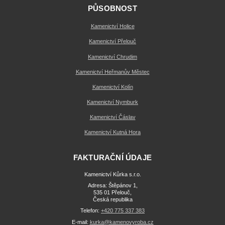
PŮSOBNOST
Kamenictví Holice
Kamenictví Přelouč
Kamenictví Chrudim
Kamenictví Heřmanův Městec
Kamenictví Kolín
Kamenictví Nymburk
Kamenictví Čáslav
Kamenictví Kutná Hora
FAKTURAČNÍ ÚDAJE
Kamenictví Kůrka s.r.o.
Adresa: Štěpánov 1,
535 01 Přelouč,
Česká republika
Telefon:
+420 775 337 383
E-mail:
kurka@kamenovyroba.cz