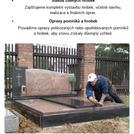
Stavba zděných hrobek
Zajišťujeme kompletní výstavbu hrobek, včetně návrhu,
realizace a finálních úprav.
Opravy pomníků a hrobek
Provádíme opravy poškozených nebo opotřebovaných pomníků
a hrobek, aby znovu získaly důstojný vzhled.