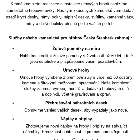
Kromě kompletní realizace a instalace urnových hrobů nabízíme i
samostatné hrobové prvky. Náš tým zkušených kameníků vám dodá /
osadí krycí desky, rámy, sokly, nápisní desky, svítilny, kamenné vázy,
mísy a další doplňky přesně podle vašich potřeb.
Služby našeho kamenictví pro hřbitov Český Štenberk zahrnují:
Žulové pomníky na míru
Nabízíme kvalitní žulové pomníky s životností až 60 let, které
jsou estetické a přizpůsobené vašim požadavkům.
Urnové hroby
Urnové hroby vyrobené z prémiové žuly s více než 50 odstíny
kamene a širokými možnostmi opracování. Naše komplexní
služby zahrnují výrobu, montáž a dodávku hrobových dílů
a doplňků, včetně gravírování a oprav.
Přebrušování náhrobních desek
Obnovíme vzhled vašich desek, aby vypadaly jako nové.
Nápisy a přípisy
Zhotovujeme nové nápisy na hroby i přípisy na stávající
náhrobky. Preciznost a čitelnost je pro nás samozřejmostí.