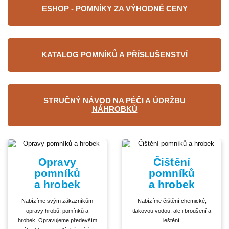
ESHOP - POMNÍKY ZA VÝHODNÉ CENY
KATALOG POMNÍKŮ A PŘÍSLUŠENSTVÍ
STRUČNÝ NÁVOD NA PÉČI A ÚDRŽBU
NÁHROBKŮ
Opravy
Čištění
pomníků
pomníků
a hrobek
a hrobek
Nabízíme svým zákazníkům
Nabízíme čištění chemické,
opravy hrobů, pomínků a
tlakovou vodou, ale i broušení a
hrobek. Opravujeme především
leštění.