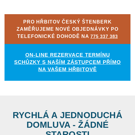
PRO HŘBITOV ČESKÝ ŠTENBERK
ZAMĚŘUJEME NOVÉ OBJEDNÁVKY PO
TELEFONICKÉ DOHODĚ NA
775 337 383
ON-LINE REZERVACE TERMÍNU
SCHŮZKY S NAŠÍM ZÁSTUPCEM PŘÍMO
NA VAŠEM HŘBITOVĚ
RYCHLÁ A JEDNODUCHÁ
DOMLUVA - ŽÁDNÉ
STAROSTI