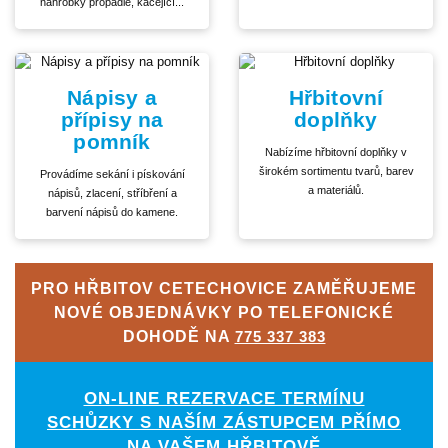
náhrobky propadlé, kácející...
Nápisy a
Hřbitovní
přípisy na
doplňky
pomník
Nabízíme hřbitovní doplňky v
širokém sortimentu tvarů, barev
Provádíme sekání i pískování
a materiálů.
nápisů, zlacení, stříbření a
barvení nápisů do kamene.
PRO HŘBITOV CETECHOVICE ZAMĚŘUJEME
NOVÉ OBJEDNÁVKY PO TELEFONICKÉ
DOHODĚ NA
775 337 383
ON-LINE REZERVACE TERMÍNU
SCHŮZKY S NAŠÍM ZÁSTUPCEM PŘÍMO
NA VAŠEM HŘBITOVĚ