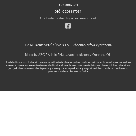
IČ: 08887934
DIČ: CZ08887934
Obchodní podmínky a reklamační řád
©2026 Kamenictví Kůrka s.r.o. - Všechna práva vyhrazena
Made by AZC
/
Admin
/
Nastavení soukromí
/
Ochrana OÚ
Obsah těchto webových stránek, zejména jednotlivé texty, obrázky, grafika i grafické prvky či multimediální soubory, celkové
vzájemné uspořádání a grafické ztvárnění těchto stránek je autorským dílem a jako takové je chráněno. Obsah stránek ani
jeho jednotlivé části nesmí být kopírovány, měněny, znovu reprodukovány ani jinak užity bez předchozího výslovného
písemného souhlasu Kamenictví Kůrka.