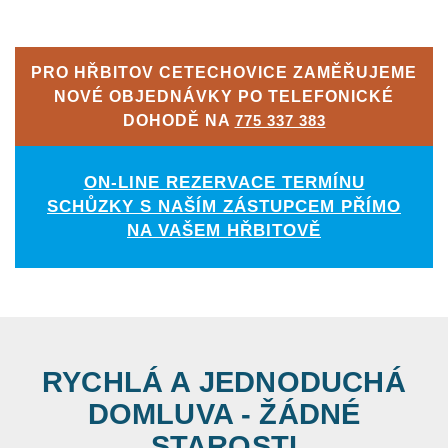
PRO HŘBITOV CETECHOVICE ZAMĚŘUJEME
NOVÉ OBJEDNÁVKY PO TELEFONICKÉ
DOHODĚ NA
775 337 383
ON-LINE REZERVACE TERMÍNU
SCHŮZKY S NAŠÍM ZÁSTUPCEM PŘÍMO
NA VAŠEM HŘBITOVĚ
RYCHLÁ A JEDNODUCHÁ
DOMLUVA - ŽÁDNÉ
STAROSTI