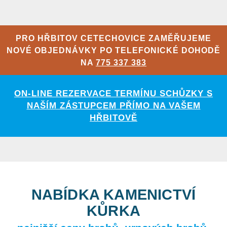
PRO HŘBITOV CETECHOVICE ZAMĚŘUJEME
NOVÉ OBJEDNÁVKY PO TELEFONICKÉ DOHODĚ
NA
775 337 383
ON-LINE REZERVACE TERMÍNU SCHŮZKY S
NAŠÍM ZÁSTUPCEM PŘÍMO NA VAŠEM
HŘBITOVĚ
NABÍDKA KAMENICTVÍ
KŮRKA