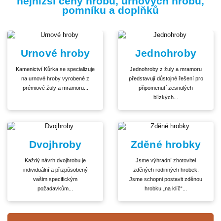
nejnižší ceny hrobů, urnových hrobů,
pomníku a doplňků
Urnové hroby
Jednohroby
Kamenictví Kůrka se specializuje
Jednohroby z žuly a mramoru
na urnové hroby vyrobené z
představují důstojné řešení pro
prémiové žuly a mramoru...
připomenutí zesnulých
blízkých...
Dvojhroby
Zděné hrobky
Každý návrh dvojhrobu je
Jsme výhradní zhotovitel
individuální a přizpůsobený
zděných rodinných hrobek.
vašim specifickým
Jsme schopni postavit zděnou
požadavkům...
hrobku „na klíč“...