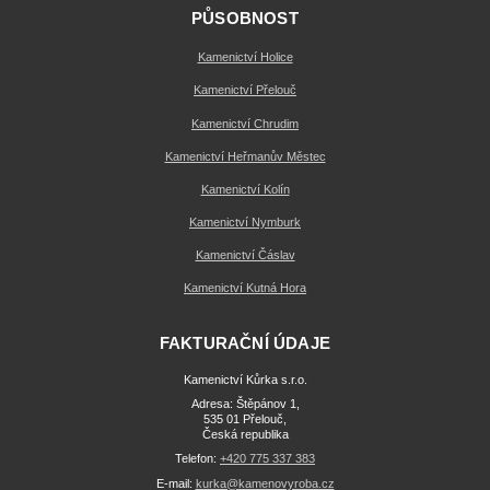
PŮSOBNOST
Kamenictví Holice
Kamenictví Přelouč
Kamenictví Chrudim
Kamenictví Heřmanův Městec
Kamenictví Kolín
Kamenictví Nymburk
Kamenictví Čáslav
Kamenictví Kutná Hora
FAKTURAČNÍ ÚDAJE
Kamenictví Kůrka s.r.o.
Adresa: Štěpánov 1,
535 01 Přelouč,
Česká republika
Telefon:
+420 775 337 383
E-mail:
kurka@kamenovyroba.cz