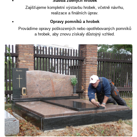
Stavba zděných hrobek
Zajišťujeme kompletní výstavbu hrobek, včetně návrhu,
realizace a finálních úprav.
Opravy pomníků a hrobek
Provádíme opravy poškozených nebo opotřebovaných pomníků
a hrobek, aby znovu získaly důstojný vzhled.