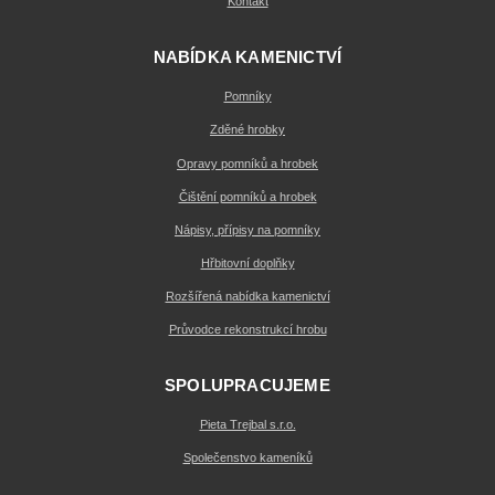
Kontakt
NABÍDKA KAMENICTVÍ
Pomníky
Zděné hrobky
Opravy pomníků a hrobek
Čištění pomníků a hrobek
Nápisy, přípisy na pomníky
Hřbitovní doplňky
Rozšířená nabídka kamenictví
Průvodce rekonstrukcí hrobu
SPOLUPRACUJEME
Pieta Trejbal s.r.o.
Společenstvo kameníků