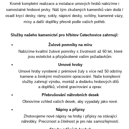
Kromě kompletní realizace a instalace urnových hrobů nabízíme i
samostatné hrobové prvky. Náš tým zkušených kameníků vám dodá /
osadí krycí desky, rámy, sokly, nápisní desky, svítilny, kamenné vázy,
mísy a další doplňky přesně podle vašich potřeb.
Služby našeho kamenictví pro hřbitov Cetechovice zahrnují:
Žulové pomníky na míru
Nabízíme kvalitní žulové pomníky s životností až 60 let, které
jsou estetické a přizpůsobené vašim požadavkům.
Urnové hroby
Urnové hroby vyrobené z prémiové žuly s více než 50 odstíny
kamene a širokými možnostmi opracování. Naše komplexní
služby zahrnují výrobu, montáž a dodávku hrobových dílů
a doplňků, včetně gravírování a oprav.
Přebrušování náhrobních desek
Obnovíme vzhled vašich desek, aby vypadaly jako nové.
Nápisy a přípisy
Zhotovujeme nové nápisy na hroby i přípisy na stávající
náhrobky. Preciznost a čitelnost je pro nás samozřejmostí.