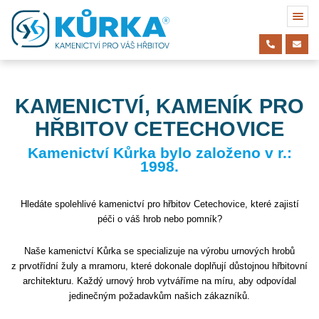
KAMENICTVÍ, KAMENÍK PRO
HŘBITOV CETECHOVICE
Kamenictví Kůrka bylo založeno v r.:
1998.
Hledáte spolehlivé kamenictví pro hřbitov Cetechovice, které zajistí
péči o váš hrob nebo pomník?
Naše kamenictví Kůrka se specializuje na výrobu urnových hrobů
z prvotřídní žuly a mramoru, které dokonale doplňují důstojnou hřbitovní
architekturu. Každý urnový hrob vytváříme na míru, aby odpovídal
jedinečným požadavkům našich zákazníků.