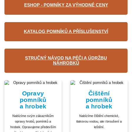
ESHOP - POMNÍKY ZA VÝHODNÉ CENY
KATALOG POMNÍKŮ A PŘÍSLUŠENSTVÍ
STRUČNÝ NÁVOD NA PÉČI A ÚDRŽBU
NÁHROBKŮ
Opravy
Čištění
pomníků
pomníků
a hrobek
a hrobek
Nabízíme svým zákazníkům
Nabízíme čištění chemické,
opravy hrobů, pomínků a
tlakovou vodou, ale i broušení a
hrobek. Opravujeme především
leštění.