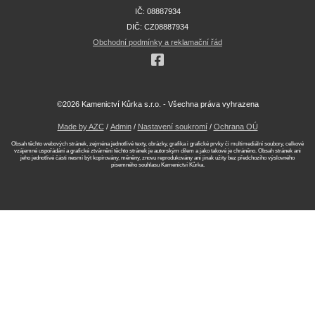
IČ: 08887934
DIČ: CZ08887934
Obchodní podmínky a reklamační řád
©2026 Kamenictví Kůrka s.r.o. - Všechna práva vyhrazena
Made by AZC
/
Admin
/
Nastavení soukromí
/
Ochrana OÚ
Obsah těchto webových stránek, zejména jednotlivé texty, obrázky, grafika i grafické prvky či multimediální soubory, celkové
vzájemné uspořádání a grafické ztvárnění těchto stránek je autorským dílem a jako takové je chráněno. Obsah stránek ani
jeho jednotlivé části nesmí být kopírovány, měněny, znovu reprodukovány ani jinak užity bez předchozího výslovného
písemného souhlasu Kamenictví Kůrka.