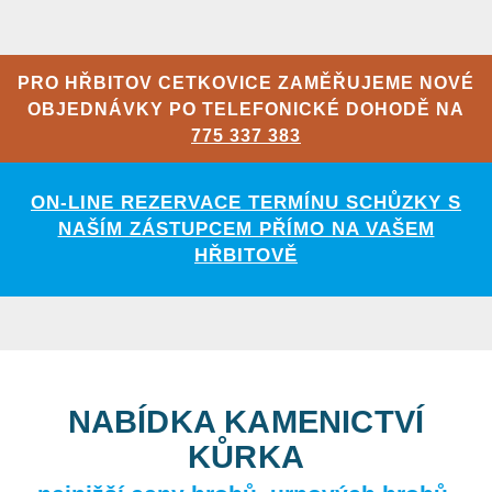
PRO HŘBITOV CETKOVICE ZAMĚŘUJEME NOVÉ
OBJEDNÁVKY PO TELEFONICKÉ DOHODĚ NA
775 337 383
ON-LINE REZERVACE TERMÍNU SCHŮZKY S
NAŠÍM ZÁSTUPCEM PŘÍMO NA VAŠEM
HŘBITOVĚ
NABÍDKA KAMENICTVÍ
KŮRKA