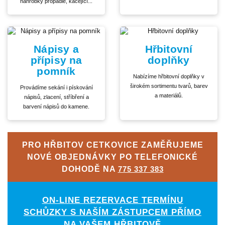
náhrobky propadlé, kácející...
Nápisy a
Hřbitovní
přípisy na
doplňky
pomník
Nabízíme hřbitovní doplňky v
širokém sortimentu tvarů, barev
Provádíme sekání i pískování
a materiálů.
nápisů, zlacení, stříbření a
barvení nápisů do kamene.
PRO HŘBITOV CETKOVICE ZAMĚŘUJEME
NOVÉ OBJEDNÁVKY PO TELEFONICKÉ
DOHODĚ NA
775 337 383
ON-LINE REZERVACE TERMÍNU
SCHŮZKY S NAŠÍM ZÁSTUPCEM PŘÍMO
NA VAŠEM HŘBITOVĚ