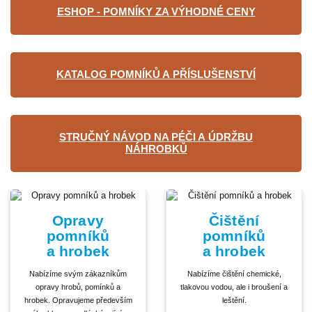
ESHOP - POMNÍKY ZA VÝHODNÉ CENY
KATALOG POMNÍKŮ A PŘÍSLUŠENSTVÍ
STRUČNÝ NÁVOD NA PÉČI A ÚDRŽBU
NÁHROBKŮ
Opravy
Čištění
pomníků
pomníků
a hrobek
a hrobek
Nabízíme svým zákazníkům
Nabízíme čištění chemické,
opravy hrobů, pomínků a
tlakovou vodou, ale i broušení a
hrobek. Opravujeme především
leštění.