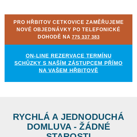
PRO HŘBITOV CETKOVICE ZAMĚŘUJEME
NOVÉ OBJEDNÁVKY PO TELEFONICKÉ
DOHODĚ NA
775 337 383
ON-LINE REZERVACE TERMÍNU
SCHŮZKY S NAŠÍM ZÁSTUPCEM PŘÍMO
NA VAŠEM HŘBITOVĚ
RYCHLÁ A JEDNODUCHÁ
DOMLUVA - ŽÁDNÉ
STAROSTI