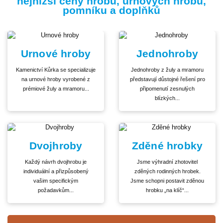
nejnižší ceny hrobů, urnových hrobů,
pomníku a doplňků
Urnové hroby
Jednohroby
Kamenictví Kůrka se specializuje
Jednohroby z žuly a mramoru
na urnové hroby vyrobené z
představují důstojné řešení pro
prémiové žuly a mramoru...
připomenutí zesnulých
blízkých...
Dvojhroby
Zděné hrobky
Každý návrh dvojhrobu je
Jsme výhradní zhotovitel
individuální a přizpůsobený
zděných rodinných hrobek.
vašim specifickým
Jsme schopni postavit zděnou
požadavkům...
hrobku „na klíč“...