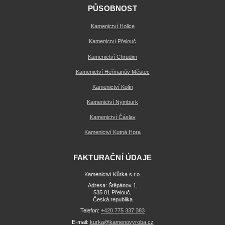
PŮSOBNOST
Kamenictví Holice
Kamenictví Přelouč
Kamenictví Chrudim
Kamenictví Heřmanův Městec
Kamenictví Kolín
Kamenictví Nymburk
Kamenictví Čáslav
Kamenictví Kutná Hora
FAKTURAČNÍ ÚDAJE
Kamenictví Kůrka s.r.o.
Adresa: Štěpánov 1,
535 01 Přelouč,
Česká republika
Telefon:
+420 775 337 383
E-mail:
kurka@kamenovyroba.cz