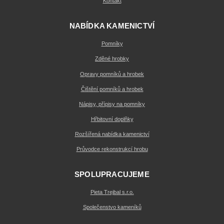
Kontakt
NABÍDKA KAMENICTVÍ
Pomníky
Zděné hrobky
Opravy pomníků a hrobek
Čištění pomníků a hrobek
Nápisy, přípisy na pomníky
Hřbitovní doplňky
Rozšířená nabídka kamenictví
Průvodce rekonstrukcí hrobu
SPOLUPRACUJEME
Pieta Trejbal s.r.o.
Společenstvo kameníků