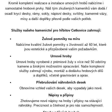
Kromě kompletní realizace a instalace urnových hrobů nabízíme i
samostatné hrobové prvky. Náš tým zkušených kameníků vám dodá /
osadí krycí desky, rámy, sokly, nápisní desky, svítilny, kamenné vázy,
mísy a další doplňky přesně podle vašich potřeb.
Služby našeho kamenictví pro hřbitov Cetkovice zahrnují:
Žulové pomníky na míru
Nabízíme kvalitní žulové pomníky s životností až 60 let, které
jsou estetické a přizpůsobené vašim požadavkům.
Urnové hroby
Urnové hroby vyrobené z prémiové žuly s více než 50 odstíny
kamene a širokými možnostmi opracování. Naše komplexní
služby zahrnují výrobu, montáž a dodávku hrobových dílů
a doplňků, včetně gravírování a oprav.
Přebrušování náhrobních desek
Obnovíme vzhled vašich desek, aby vypadaly jako nové.
Nápisy a přípisy
Zhotovujeme nové nápisy na hroby i přípisy na stávající
náhrobky. Preciznost a čitelnost je pro nás samozřejmostí.