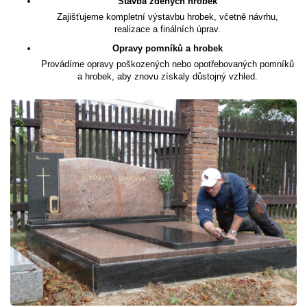
Stavba zděných hrobek
Zajišťujeme kompletní výstavbu hrobek, včetně návrhu,
realizace a finálních úprav.
Opravy pomníků a hrobek
Provádíme opravy poškozených nebo opotřebovaných pomníků
a hrobek, aby znovu získaly důstojný vzhled.