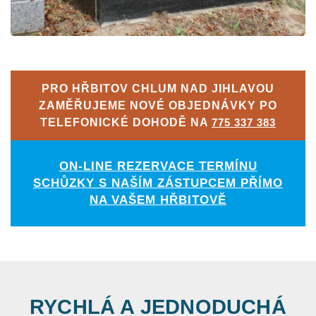
PRO HŘBITOV CHLUM NAD JIHLAVOU
ZAMĚŘUJEME NOVÉ OBJEDNÁVKY PO
TELEFONICKÉ DOHODĚ NA
775 337 383
ON-LINE REZERVACE TERMÍNU
SCHŮZKY S NAŠÍM ZÁSTUPCEM PŘÍMO
NA VAŠEM HŘBITOVĚ
RYCHLÁ A JEDNODUCHÁ