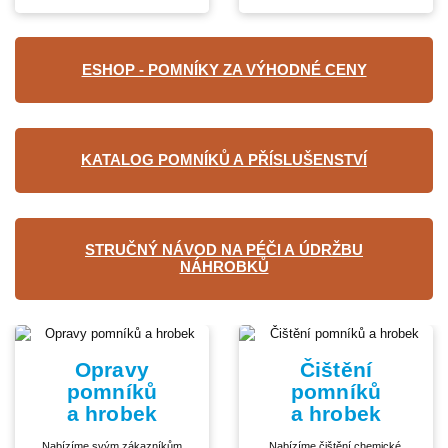
ESHOP - POMNÍKY ZA VÝHODNÉ CENY
KATALOG POMNÍKŮ A PŘÍSLUŠENSTVÍ
STRUČNÝ NÁVOD NA PÉČI A ÚDRŽBU
NÁHROBKŮ
Opravy
Čištění
pomníků
pomníků
a hrobek
a hrobek
Nabízíme svým zákazníkům
Nabízíme čištění chemické,