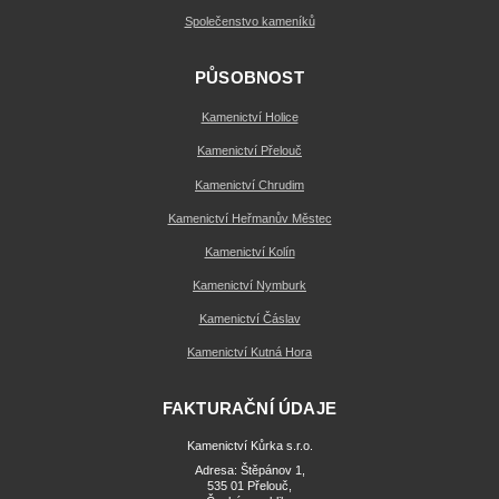
Společenstvo kameníků
PŮSOBNOST
Kamenictví Holice
Kamenictví Přelouč
Kamenictví Chrudim
Kamenictví Heřmanův Městec
Kamenictví Kolín
Kamenictví Nymburk
Kamenictví Čáslav
Kamenictví Kutná Hora
FAKTURAČNÍ ÚDAJE
Kamenictví Kůrka s.r.o.
Adresa: Štěpánov 1,
535 01 Přelouč,