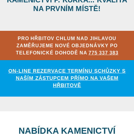
NA PRVNÍM MÍSTĚ!
PRO HŘBITOV CHLUM NAD JIHLAVOU
ZAMĚŘUJEME NOVÉ OBJEDNÁVKY PO
TELEFONICKÉ DOHODĚ NA
775 337 383
ON-LINE REZERVACE TERMÍNU SCHŮZKY S
NAŠÍM ZÁSTUPCEM PŘÍMO NA VAŠEM
HŘBITOVĚ
NABÍDKA KAMENICTVÍ