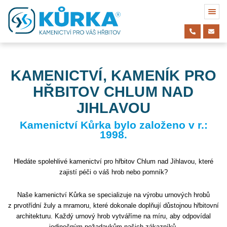
KAMENICTVÍ, KAMENÍK PRO
HŘBITOV CHLUM NAD
JIHLAVOU
Kamenictví Kůrka bylo založeno v r.:
1998.
Hledáte spolehlivé kamenictví pro hřbitov Chlum nad Jihlavou, které
zajistí péči o váš hrob nebo pomník?
Naše kamenictví Kůrka se specializuje na výrobu urnových hrobů
z prvotřídní žuly a mramoru, které dokonale doplňují důstojnou hřbitovní
architekturu. Každý urnový hrob vytváříme na míru, aby odpovídal
jedinečným požadavkům našich zákazníků.