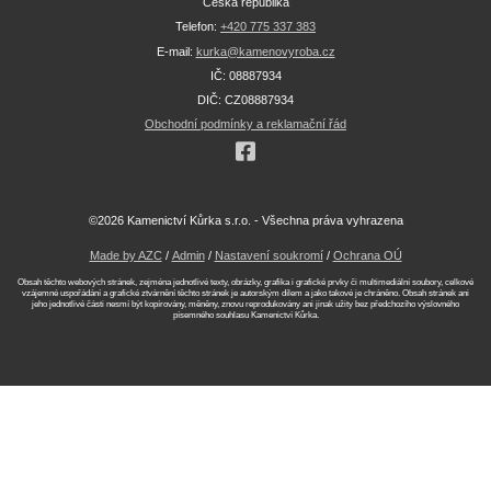
Česká republika
Telefon:
+420 775 337 383
E-mail:
kurka@kamenovyroba.cz
IČ: 08887934
DIČ: CZ08887934
Obchodní podmínky a reklamační řád
©2026 Kamenictví Kůrka s.r.o. - Všechna práva vyhrazena
Made by AZC
/
Admin
/
Nastavení soukromí
/
Ochrana OÚ
Obsah těchto webových stránek, zejména jednotlivé texty, obrázky, grafika i grafické prvky či multimediální soubory, celkové
vzájemné uspořádání a grafické ztvárnění těchto stránek je autorským dílem a jako takové je chráněno. Obsah stránek ani
jeho jednotlivé části nesmí být kopírovány, měněny, znovu reprodukovány ani jinak užity bez předchozího výslovného
písemného souhlasu Kamenictví Kůrka.