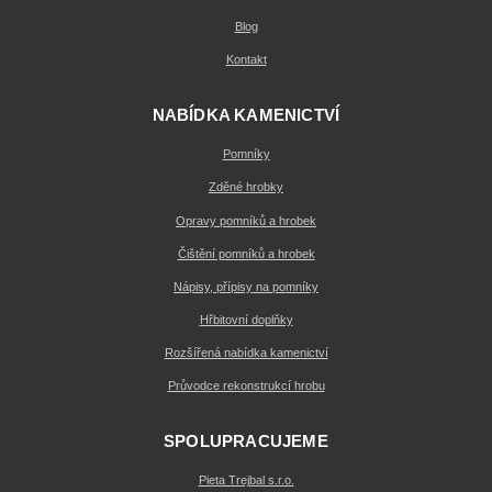
Blog
Kontakt
NABÍDKA KAMENICTVÍ
Pomníky
Zděné hrobky
Opravy pomníků a hrobek
Čištění pomníků a hrobek
Nápisy, přípisy na pomníky
Hřbitovní doplňky
Rozšířená nabídka kamenictví
Průvodce rekonstrukcí hrobu
SPOLUPRACUJEME
Pieta Trejbal s.r.o.