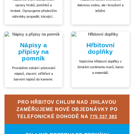
opravy hrobů, pomínků a
tlakovou vodou, ale i broušení a
hrobek. Opravujeme především
leštění.
náhrobky propadlé, kácející...
Nápisy a
Hřbitovní
přípisy na
doplňky
pomník
Nabízíme hřbitovní doplňky v
širokém sortimentu tvarů, barev
Provádíme sekání i pískování
a materiálů.
nápisů, zlacení, stříbření a
barvení nápisů do kamene.
PRO HŘBITOV CHLUM NAD JIHLAVOU
ZAMĚŘUJEME NOVÉ OBJEDNÁVKY PO
TELEFONICKÉ DOHODĚ NA
775 337 383