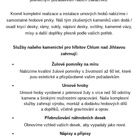
Kromě kompletní realizace a instalace urnových hrobů nabízíme i
samostatné hrobové prvky. Náš tým zkušených kameníků vám dodá /
osadí krycí desky, rámy, sokly, nápisní desky, svítilny, kamenné vázy,
mísy a další doplňky přesně podle vašich potřeb.
Služby našeho kamenictví pro hřbitov Chlum nad Jihlavou
zahrnují:
Žulové pomníky na míru
Nabízíme kvalitní žulové pomníky s životností až 60 let, které
jsou estetické a přizpůsobené vašim požadavkům.
Urnové hroby
Urnové hroby vyrobené z prémiové žuly s více než 50 odstíny
kamene a širokými možnostmi opracování. Naše komplexní
služby zahrnují výrobu, montáž a dodávku hrobových dílů
a doplňků, včetně gravírování a oprav.
Přebrušování náhrobních desek
Obnovíme vzhled vašich desek, aby vypadaly jako nové.
Nápisy a přípisy