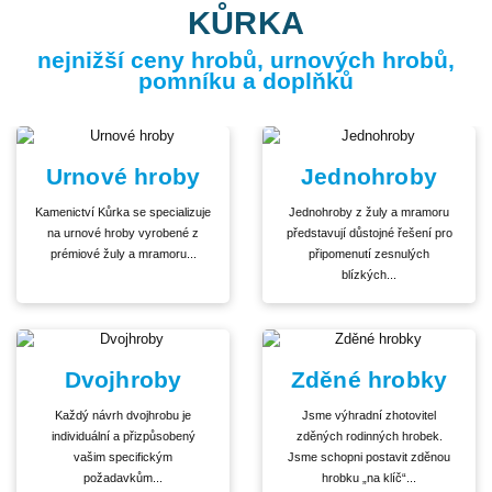
KŮRKA
nejnižší ceny hrobů, urnových hrobů,
pomníku a doplňků
Urnové hroby
Jednohroby
Kamenictví Kůrka se specializuje
Jednohroby z žuly a mramoru
na urnové hroby vyrobené z
představují důstojné řešení pro
prémiové žuly a mramoru...
připomenutí zesnulých
blízkých...
Dvojhroby
Zděné hrobky
Každý návrh dvojhrobu je
Jsme výhradní zhotovitel
individuální a přizpůsobený
zděných rodinných hrobek.
vašim specifickým
Jsme schopni postavit zděnou
požadavkům...
hrobku „na klíč“...