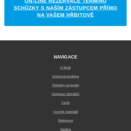
ON-LINE REZERVACE TERMÍNU
SCHŮZKY S NAŠÍM ZÁSTUPCEM PŘÍMO
NA VAŠEM HŘBITOVĚ
NAVIGACE
O firmě
Vzorková prodejna
Pomníky na prodej
Inspirace náhrobků
Ceník
Vzorník materiálů
Reference
Kariéra