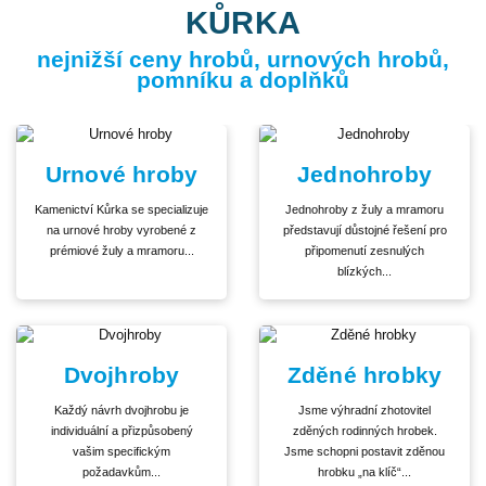
KŮRKA
nejnižší ceny hrobů, urnových hrobů,
pomníku a doplňků
Urnové hroby
Jednohroby
Kamenictví Kůrka se specializuje
Jednohroby z žuly a mramoru
na urnové hroby vyrobené z
představují důstojné řešení pro
prémiové žuly a mramoru...
připomenutí zesnulých
blízkých...
Dvojhroby
Zděné hrobky
Každý návrh dvojhrobu je
Jsme výhradní zhotovitel
individuální a přizpůsobený
zděných rodinných hrobek.
vašim specifickým
Jsme schopni postavit zděnou
požadavkům...
hrobku „na klíč“...