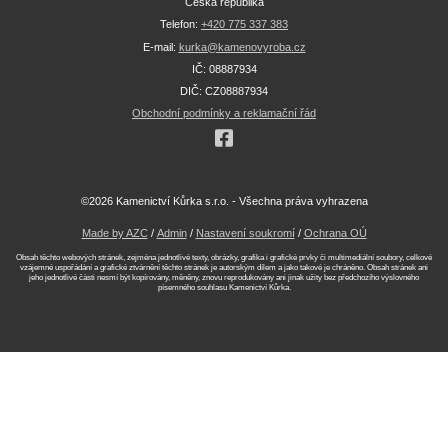
Česká republika
Telefon:
+420 775 337 383
E-mail:
kurka@kamenovyroba.cz
IČ: 08887934
DIČ: CZ08887934
Obchodní podmínky a reklamační řád
©2026 Kamenictví Kůrka s.r.o. - Všechna práva vyhrazena
Made by AZC
/
Admin
/
Nastavení soukromí
/
Ochrana OÚ
Obsah těchto webových stránek, zejména jednotlivé texty, obrázky, grafika i grafické prvky či multimediální soubory, celkové
vzájemné uspořádání a grafické ztvárnění těchto stránek je autorským dílem a jako takové je chráněno. Obsah stránek ani
jeho jednotlivé části nesmí být kopírovány, měněny, znovu reprodukovány ani jinak užity bez předchozího výslovného
písemného souhlasu Kamenictví Kůrka.