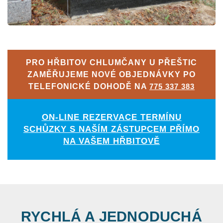
PRO HŘBITOV CHLUMČANY U PŘEŠTIC
ZAMĚŘUJEME NOVÉ OBJEDNÁVKY PO
TELEFONICKÉ DOHODĚ NA
775 337 383
ON-LINE REZERVACE TERMÍNU
SCHŮZKY S NAŠÍM ZÁSTUPCEM PŘÍMO
NA VAŠEM HŘBITOVĚ
RYCHLÁ A JEDNODUCHÁ