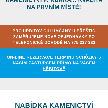
NA PRVNÍM MÍSTĚ!
PRO HŘBITOV CHLUMČANY U PŘEŠTIC
ZAMĚŘUJEME NOVÉ OBJEDNÁVKY PO
TELEFONICKÉ DOHODĚ NA
775 337 383
ON-LINE REZERVACE TERMÍNU SCHŮZKY S
NAŠÍM ZÁSTUPCEM PŘÍMO NA VAŠEM
HŘBITOVĚ
NABÍDKA KAMENICTVÍ