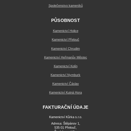
Společenstvo kameníků
PŮSOBNOST
Kamenictví Holice
Kamenictví Přelouč
Kamenictví Chrudim
Kamenictví Heřmanův Městec
Kamenictví Kolín
Kamenictví Nymburk
Kamenictví Čáslav
Kamenictví Kutná Hora
FAKTURAČNÍ ÚDAJE
Kamenictví Kůrka s.r.o.
Adresa: Štěpánov 1,
535 01 Přelouč,