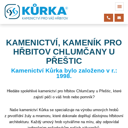
KAMENICTVÍ, KAMENÍK PRO
HŘBITOV CHLUMČANY U
PŘEŠTIC
Kamenictví Kůrka bylo založeno v r.:
1998.
Hledáte spolehlivé kamenictví pro hřbitov Chlumčany u Přeštic, které
zajistí péči o váš hrob nebo pomník?
Naše kamenictví Kůrka se specializuje na výrobu urnových hrobů
z prvotřídní žuly a mramoru, které dokonale doplňují důstojnou hřbitovní
architekturu. Každý urnový hrob vytváříme na míru, aby odpovídal
jedinečným požadavkům našich zákazníků.