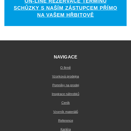
ON-LINE REZERVACE TERMÍNU
SCHŮZKY S NAŠÍM ZÁSTUPCEM PŘÍMO
NA VAŠEM HŘBITOVĚ
NAVIGACE
O firmě
Vzorková prodejna
Pomníky na prodej
Inspirace náhrobků
Ceník
Vzorník materiálů
Reference
Kariéra