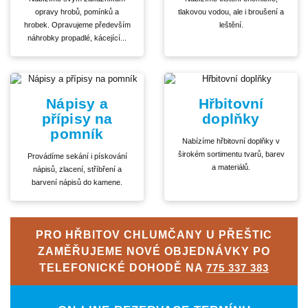
opravy hrobů, pomínků a
tlakovou vodou, ale i broušení a
hrobek. Opravujeme především
leštění.
náhrobky propadlé, kácející...
Nápisy a
Hřbitovní
přípisy na
doplňky
pomník
Nabízíme hřbitovní doplňky v
širokém sortimentu tvarů, barev
Provádíme sekání i pískování
a materiálů.
nápisů, zlacení, stříbření a
barvení nápisů do kamene.
PRO HŘBITOV CHLUMČANY U PŘEŠTIC
ZAMĚŘUJEME NOVÉ OBJEDNÁVKY PO
TELEFONICKÉ DOHODĚ NA
775 337 383