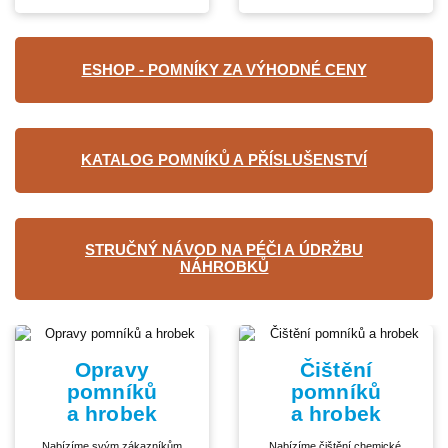
ESHOP - POMNÍKY ZA VÝHODNÉ CENY
KATALOG POMNÍKŮ A PŘÍSLUŠENSTVÍ
STRUČNÝ NÁVOD NA PÉČI A ÚDRŽBU
NÁHROBKŮ
Opravy
Čištění
pomníků
pomníků
a hrobek
a hrobek
Nabízíme svým zákazníkům
Nabízíme čištění chemické,