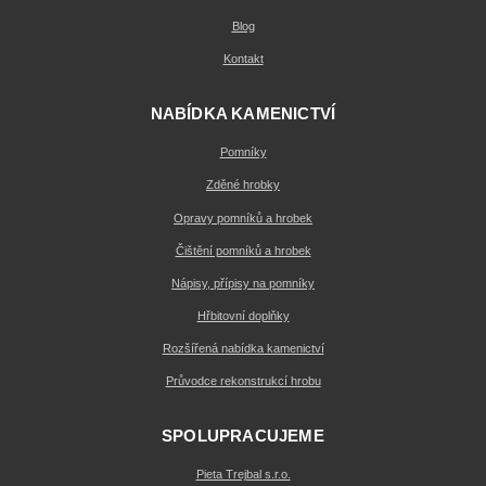
Blog
Kontakt
NABÍDKA KAMENICTVÍ
Pomníky
Zděné hrobky
Opravy pomníků a hrobek
Čištění pomníků a hrobek
Nápisy, přípisy na pomníky
Hřbitovní doplňky
Rozšířená nabídka kamenictví
Průvodce rekonstrukcí hrobu
SPOLUPRACUJEME
Pieta Trejbal s.r.o.