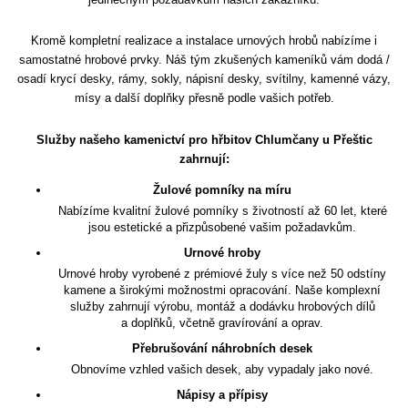
Kromě kompletní realizace a instalace urnových hrobů nabízíme i
samostatné hrobové prvky. Náš tým zkušených kameníků vám dodá /
osadí krycí desky, rámy, sokly, nápisní desky, svítilny, kamenné vázy,
mísy a další doplňky přesně podle vašich potřeb.
Služby našeho kamenictví pro hřbitov Chlumčany u Přeštic
zahrnují:
Žulové pomníky na míru
Nabízíme kvalitní žulové pomníky s životností až 60 let, které
jsou estetické a přizpůsobené vašim požadavkům.
Urnové hroby
Urnové hroby vyrobené z prémiové žuly s více než 50 odstíny
kamene a širokými možnostmi opracování. Naše komplexní
služby zahrnují výrobu, montáž a dodávku hrobových dílů
a doplňků, včetně gravírování a oprav.
Přebrušování náhrobních desek
Obnovíme vzhled vašich desek, aby vypadaly jako nové.
Nápisy a přípisy