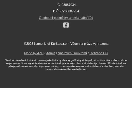
IČ: 08887934
DIČ: CZ08887934
Obchodní podmínky a reklamační řád
©2026 Kamenictví Kůrka s.r.o. - Všechna práva vyhrazena
Made by AZC
/
Admin
/
Nastavení soukromí
/
Ochrana OÚ
Obsah těchto webových stránek, zejména jednotlivé texty, obrázky, grafika i grafické prvky či multimediální soubory, celkové
vzájemné uspořádání a grafické ztvárnění těchto stránek je autorským dílem a jako takové je chráněno. Obsah stránek ani
jeho jednotlivé části nesmí být kopírovány, měněny, znovu reprodukovány ani jinak užity bez předchozího výslovného
písemného souhlasu Kamenictví Kůrka.