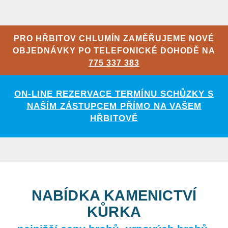
PRO HŘBITOV CHLUMÍN ZAMĚŘUJEME NOVÉ
OBJEDNÁVKY PO TELEFONICKÉ DOHODĚ NA
775 337 383
ON-LINE REZERVACE TERMÍNU SCHŮZKY S
NAŠÍM ZÁSTUPCEM PŘÍMO NA VAŠEM
HŘBITOVĚ
NABÍDKA KAMENICTVÍ
KŮRKA