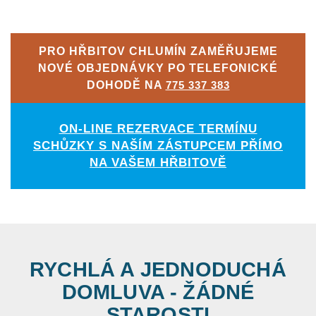
PRO HŘBITOV CHLUMÍN ZAMĚŘUJEME
NOVÉ OBJEDNÁVKY PO TELEFONICKÉ
DOHODĚ NA
775 337 383
ON-LINE REZERVACE TERMÍNU
SCHŮZKY S NAŠÍM ZÁSTUPCEM PŘÍMO
NA VAŠEM HŘBITOVĚ
RYCHLÁ A JEDNODUCHÁ
DOMLUVA - ŽÁDNÉ
STAROSTI