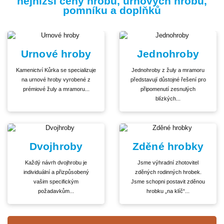
nejnižší ceny hrobů, urnových hrobů,
pomníku a doplňků
Urnové hroby
Jednohroby
Kamenictví Kůrka se specializuje
Jednohroby z žuly a mramoru
na urnové hroby vyrobené z
představují důstojné řešení pro
prémiové žuly a mramoru...
připomenutí zesnulých
blízkých...
Dvojhroby
Zděné hrobky
Každý návrh dvojhrobu je
Jsme výhradní zhotovitel
individuální a přizpůsobený
zděných rodinných hrobek.
vašim specifickým
Jsme schopni postavit zděnou
požadavkům...
hrobku „na klíč“...