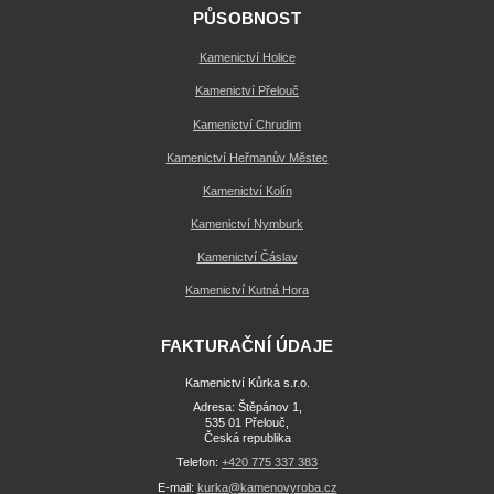
PŮSOBNOST
Kamenictví Holice
Kamenictví Přelouč
Kamenictví Chrudim
Kamenictví Heřmanův Městec
Kamenictví Kolín
Kamenictví Nymburk
Kamenictví Čáslav
Kamenictví Kutná Hora
FAKTURAČNÍ ÚDAJE
Kamenictví Kůrka s.r.o.
Adresa: Štěpánov 1,
535 01 Přelouč,
Česká republika
Telefon:
+420 775 337 383
E-mail:
kurka@kamenovyroba.cz