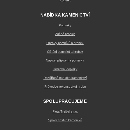
Kontakt
NABÍDKA KAMENICTVÍ
Pomníky
Zděné hrobky
Opravy pomníků a hrobek
Čištění pomníků a hrobek
Nápisy, přípisy na pomníky
Hřbitovní doplňky
Rozšířená nabídka kamenictví
Průvodce rekonstrukcí hrobu
SPOLUPRACUJEME
Pieta Trejbal s.r.o.
Společenstvo kameníků