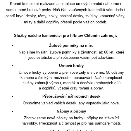
Kromě kompletní realizace a instalace urnových hrobů nabízíme i
samostatné hrobové prvky. Náš tým zkušených kameníků vám dodá /
osadí krycí desky, rámy, sokly, nápisní desky, svítilny, kamenné vázy,
mísy a další doplňky přesně podle vašich potřeb.
Služby našeho kamenictví pro hřbitov Chlumín zahrnují:
Žulové pomníky na míru
Nabízíme kvalitní žulové pomníky s životností až 60 let, které
jsou estetické a přizpůsobené vašim požadavkům.
Urnové hroby
Urnové hroby vyrobené z prémiové žuly s více než 50 odstíny
kamene a širokými možnostmi opracování. Naše komplexní
služby zahrnují výrobu, montáž a dodávku hrobových dílů
a doplňků, včetně gravírování a oprav.
Přebrušování náhrobních desek
Obnovíme vzhled vašich desek, aby vypadaly jako nové.
Nápisy a přípisy
Zhotovujeme nové nápisy na hroby i přípisy na stávající
náhrobky. Preciznost a čitelnost je pro nás samozřejmostí.