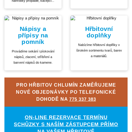
náhrobky propadlé, kácející...
Nápisy a
Hřbitovní
přípisy na
doplňky
pomník
Nabízíme hřbitovní doplňky v
širokém sortimentu tvarů, barev
Provádíme sekání i pískování
a materiálů.
nápisů, zlacení, stříbření a
barvení nápisů do kamene.
PRO HŘBITOV CHLUMÍN ZAMĚŘUJEME
NOVÉ OBJEDNÁVKY PO TELEFONICKÉ
DOHODĚ NA
775 337 383
ON-LINE REZERVACE TERMÍNU
SCHŮZKY S NAŠÍM ZÁSTUPCEM PŘÍMO
NA VAŠEM HŘBITOVĚ