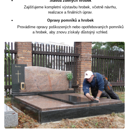
Stavba zděných hrobek
Zajišťujeme kompletní výstavbu hrobek, včetně návrhu,
realizace a finálních úprav.
Opravy pomníků a hrobek
Provádíme opravy poškozených nebo opotřebovaných pomníků
a hrobek, aby znovu získaly důstojný vzhled.