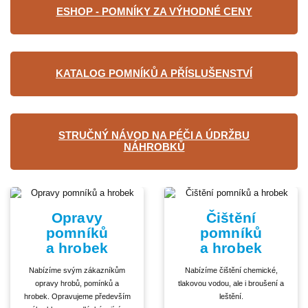
ESHOP - POMNÍKY ZA VÝHODNÉ CENY
KATALOG POMNÍKŮ A PŘÍSLUŠENSTVÍ
STRUČNÝ NÁVOD NA PÉČI A ÚDRŽBU
NÁHROBKŮ
Opravy
Čištění
pomníků
pomníků
a hrobek
a hrobek
Nabízíme svým zákazníkům
Nabízíme čištění chemické,
opravy hrobů, pomínků a
tlakovou vodou, ale i broušení a
hrobek. Opravujeme především
leštění.