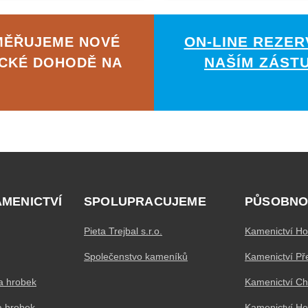
ON-LINE REZER
MĚŘUJEME NOVÉ
NAŠÍM ZÁST
ICKÉ DOHODĚ NA
AMENICTVÍ
SPOLUPRACUJEME
PŮSOBNO
Pieta Trejbal s.r.o.
Kamenictví Ho
Společenstvo kameníků
Kamenictví Př
a hrobek
Kamenictví C
a hrobek
Kamenictví H