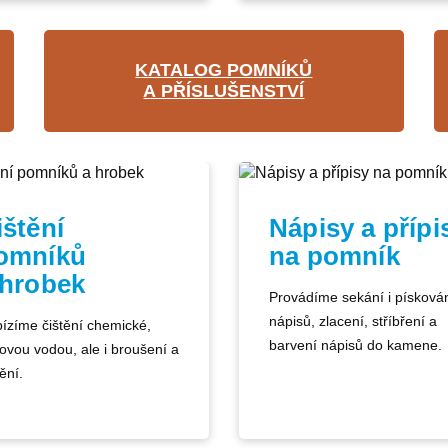
KATALOG POMNÍKŮ
A PŘÍSLUŠENSTVÍ
ištění
Nápisy a přípi
omníků
na pomník
 hrobek
Provádíme sekání i písková
nápisů, zlacení, stříbření a
ízíme čištění chemické,
barvení nápisů do kamene.
kovou vodou, ale i broušení a
ění.