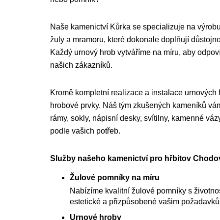
Naše kamenictví Kůrka se specializuje na výrobu
žuly a mramoru, které dokonale doplňují důstojnou
Každý urnový hrob vytváříme na míru, aby odpo
našich zákazníků.
Kromě kompletní realizace a instalace urnových
hrobové prvky. Náš tým zkušených kameníků vám 
rámy, sokly, nápisní desky, svítilny, kamenné váz
podle vašich potřeb.
Služby našeho kamenictví pro hřbitov Chodov
Žulové pomníky na míru
Nabízíme kvalitní žulové pomníky s životnost
estetické a přizpůsobené vašim požadavk
Urnové hroby