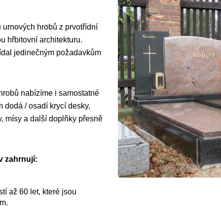
 urnových hrobů z prvotřídní
 hřbitovní architekturu.
vídal jedinečným požadavkům
 hrobů nabízíme i samostatné
dodá / osadí krycí desky,
y, mísy a další doplňky přesně
 zahrnují:
í až 60 let, které jsou
ům.