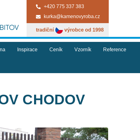
+420 775 337 383
kurka@kamenovyroba.cz
tradiční
výrobce od 1998
jna
Inspirace
Ceník
Vzorník
Reference
TOV CHODOV