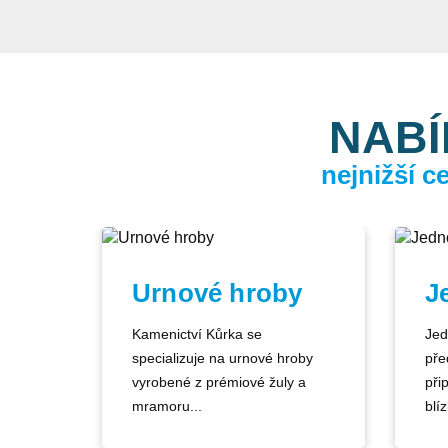
NABÍ
nejnižší 
Urnové hroby
J
Kamenictví Kůrka se
Jed
specializuje na urnové hroby
pře
vyrobené z prémiové žuly a
při
mramoru...
blíz