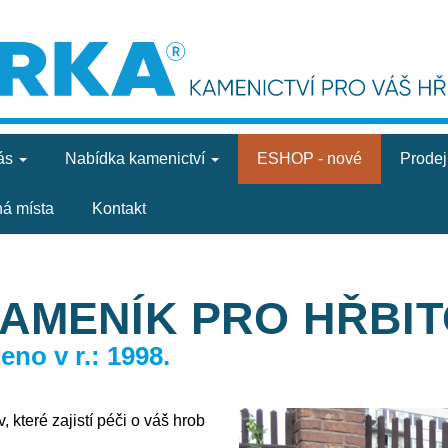
ás
Nabídka
kamenictví
ESHOP - nové
Prode
ná místa
Kontakt
KAMENÍK PRO HŘBI
no v r.: 1998.
 které zajistí péči o váš hrob