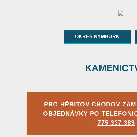
OKRES NYMBURK
KAMENICTVÍ
PRO HŘBITOV CHODOV ZA
OBJEDNÁVKY PO TELEFONI
775 337 383