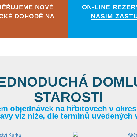
ON-LINE REZER
MĚŘUJEME NOVÉ
NAŠÍM ZÁST
ICKÉ DOHODĚ NA
JEDNODUCHÁ DOMLU
STAROSTI
em objednávek na hřbitovech v okrese
itavy viz níže, dle termínů uvedených 