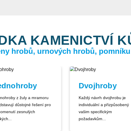
DKA KAMENICTVÍ 
ceny hrobů, urnových hrobů, pomníku
ednohroby
Dvojhroby
nohroby z žuly a mramoru
Každý návrh dvojhrobu je
dstavují důstojné řešení pro
individuální a přizpůsobený
pomenutí zesnulých
vašim specifickým
kých...
požadavkům...