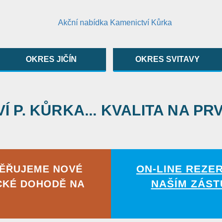
OKRES JIČÍN
OKRES SVITAVY
 P. KŮRKA... KVALITA NA PR
ON-LINE REZE
MĚŘUJEME NOVÉ
NAŠÍM ZÁST
CKÉ DOHODĚ NA