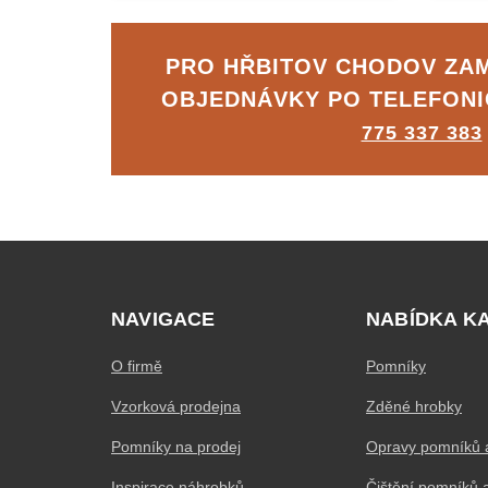
PRO HŘBITOV CHODOV ZA
OBJEDNÁVKY PO TELEFON
775 337 383
NAVIGACE
NABÍDKA K
O firmě
Pomníky
Vzorková prodejna
Zděné hrobky
Pomníky na prodej
Opravy pomníků 
Inspirace náhrobků
Čištění pomníků 