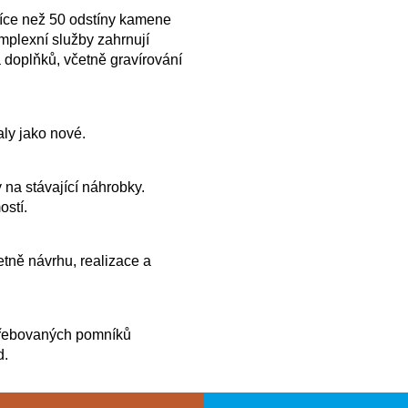
více než 50 odstíny kamene
plexní služby zahrnují
 doplňků, včetně gravírování
ly jako nové.
 na stávající náhrobky.
ostí.
tně návrhu, realizace a
řebovaných pomníků
d.