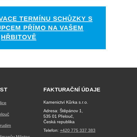
VACE TERMÍNU SCHŮZKY S
UPCEM PŘÍMO NA VAŠEM
HŘBITOVĚ
ST
FAKTURAČNÍ ÚDAJE
Kamenictví Kůrka s.r.o.
lice
Adresa: Štěpánov 1,
elouč
535 01 Přelouč,
Česká republika
hrudim
Telefon:
+420 775 337 383
eřmanův Městec