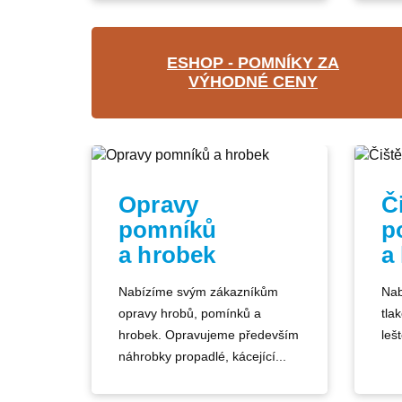
ESHOP - POMNÍKY ZA
VÝHODNÉ CENY
Opravy
Č
pomníků
p
a hrobek
a
Nabízíme svým zákazníkům
Nab
opravy hrobů, pomínků a
tla
hrobek. Opravujeme především
lešt
náhrobky propadlé, kácející...