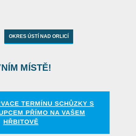
OKRES ÚSTÍ NAD ORLICÍ
VNÍM MÍSTĚ!
RVACE TERMÍNU SCHŮZKY S
UPCEM PŘÍMO NA VAŠEM
HŘBITOVĚ