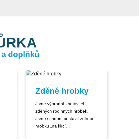
KŮRKA
 a doplňků
Zděné hrobky
Jsme výhradní zhotovitel
zděných rodinných hrobek.
Jsme schopni postavit zděnou
hrobku „na klíč“...