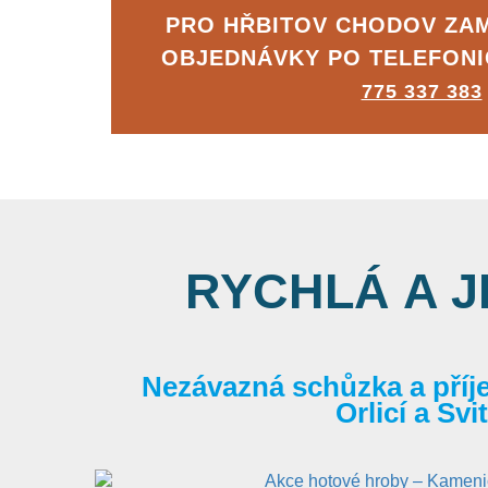
PRO HŘBITOV CHODOV ZA
OBJEDNÁVKY PO TELEFON
775 337 383
RYCHLÁ A 
Nezávazná schůzka a příj
Orlicí a Sv