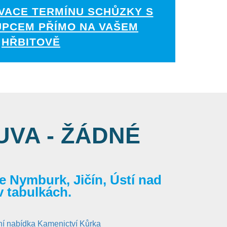
VACE TERMÍNU SCHŮZKY S
UPCEM PŘÍMO NA VAŠEM
HŘBITOVĚ
VA - ŽÁDNÉ
 Nymburk, Jičín, Ústí nad
v tabulkách.