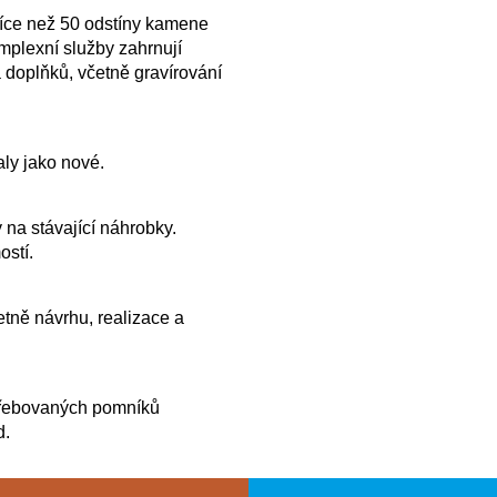
více než 50 odstíny kamene
plexní služby zahrnují
 doplňků, včetně gravírování
ly jako nové.
 na stávající náhrobky.
ostí.
tně návrhu, realizace a
řebovaných pomníků
d.