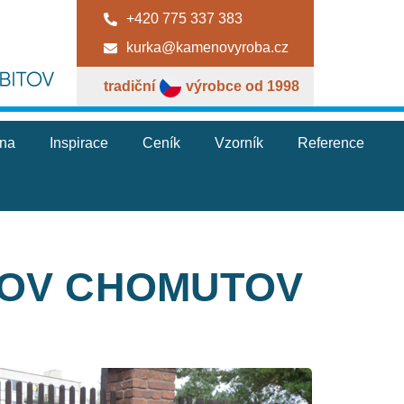
+420 775 337 383
kurka@kamenovyroba.cz
tradiční
výrobce od 1998
jna
Inspirace
Ceník
Vzorník
Reference
TOV CHOMUTOV