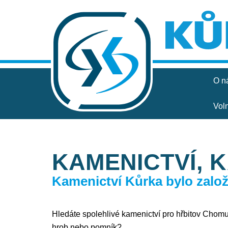
O n
Vol
KAMENICTVÍ, 
Kamenictví Kůrka bylo založe
Hledáte spolehlivé kamenictví pro hřbitov Chomuto
hrob nebo pomník?