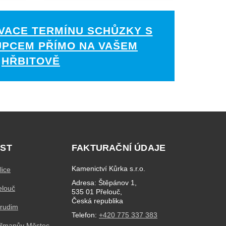
VACE TERMÍNU SCHŮZKY S
UPCEM PŘÍMO NA VAŠEM
HŘBITOVĚ
ST
FAKTURAČNÍ ÚDAJE
Kamenictví Kůrka s.r.o.
lice
Adresa: Štěpánov 1,
elouč
535 01 Přelouč,
Česká republika
hrudim
Telefon:
+420 775 337 383
eřmanův Městec