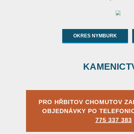
OKRES NYMBURK
KAMENICTVÍ
PRO HŘBITOV CHOMUTOV Z
OBJEDNÁVKY PO TELEFONI
775 337 383