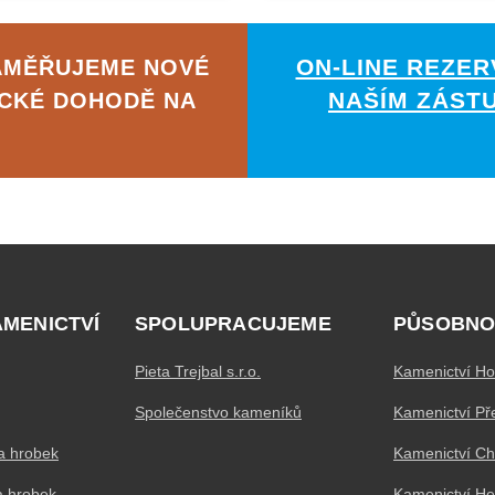
ON-LINE REZER
AMĚŘUJEME NOVÉ
NAŠÍM ZÁST
ICKÉ DOHODĚ NA
AMENICTVÍ
SPOLUPRACUJEME
PŮSOBNO
Pieta Trejbal s.r.o.
Kamenictví Ho
Společenstvo kameníků
Kamenictví Př
a hrobek
Kamenictví C
a hrobek
Kamenictví H