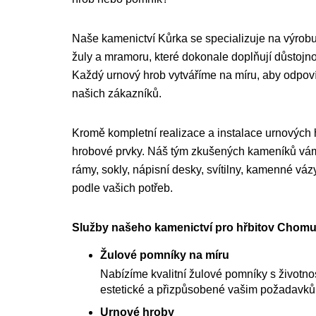
Naše kamenictví Kůrka se specializuje na výrobu
žuly a mramoru, které dokonale doplňují důstojnou
Každý urnový hrob vytváříme na míru, aby odpo
našich zákazníků.
Kromě kompletní realizace a instalace urnových
hrobové prvky. Náš tým zkušených kameníků vám 
rámy, sokly, nápisní desky, svítilny, kamenné váz
podle vašich potřeb.
Služby našeho kamenictví pro hřbitov Chomut
Žulové pomníky na míru
Nabízíme kvalitní žulové pomníky s životnost
estetické a přizpůsobené vašim požadavk
Urnové hroby