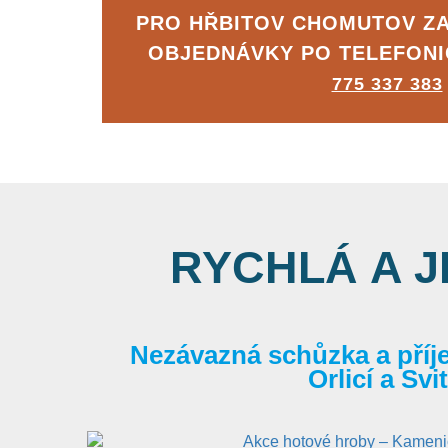
PRO HŘBITOV CHOMUTOV Z
OBJEDNÁVKY PO TELEFON
775 337 383
RYCHLÁ A 
Nezávazná schůzka a příj
Orlicí a Sv