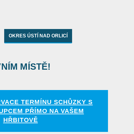
OKRES ÚSTÍ NAD ORLICÍ
VNÍM MÍSTĚ!
RVACE TERMÍNU SCHŮZKY S
UPCEM PŘÍMO NA VAŠEM
HŘBITOVĚ