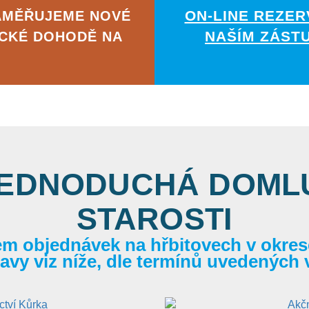
ON-LINE REZER
AMĚŘUJEME NOVÉ
NAŠÍM ZÁST
ICKÉ DOHODĚ NA
JEDNODUCHÁ DOMLU
STAROSTI
em objednávek na hřbitovech v okrese
itavy viz níže, dle termínů uvedených 