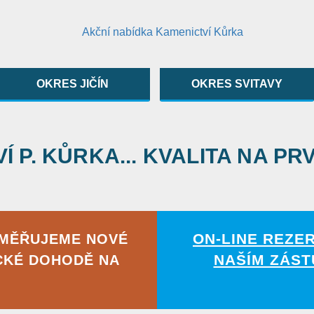
OKRES JIČÍN
OKRES SVITAVY
 P. KŮRKA... KVALITA NA PR
ON-LINE REZE
AMĚŘUJEME NOVÉ
NAŠÍM ZÁST
CKÉ DOHODĚ NA