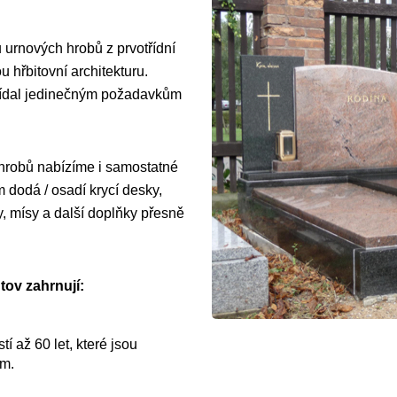
 urnových hrobů z prvotřídní
 hřbitovní architekturu.
vídal jedinečným požadavkům
 hrobů nabízíme i samostatné
dodá / osadí krycí desky,
y, mísy a další doplňky přesně
ov zahrnují:
í až 60 let, které jsou
ům.