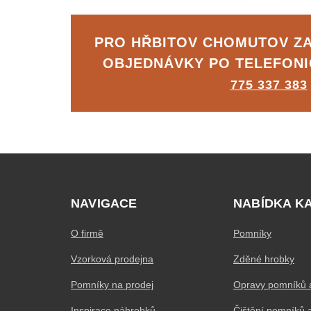
PRO HŘBITOV CHOMUTOV Z
OBJEDNÁVKY PO TELEFON
775 337 383
NAVIGACE
NABÍDKA K
O firmě
Pomníky
Vzorková prodejna
Zděné hrobky
Pomníky na prodej
Opravy pomníků 
Inspirace náhrobků
Čištění pomníků 