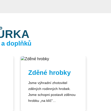
KŮRKA
 a doplňků
Zděné hrobky
Jsme výhradní zhotovitel
zděných rodinných hrobek.
Jsme schopni postavit zděnou
hrobku „na klíč“...