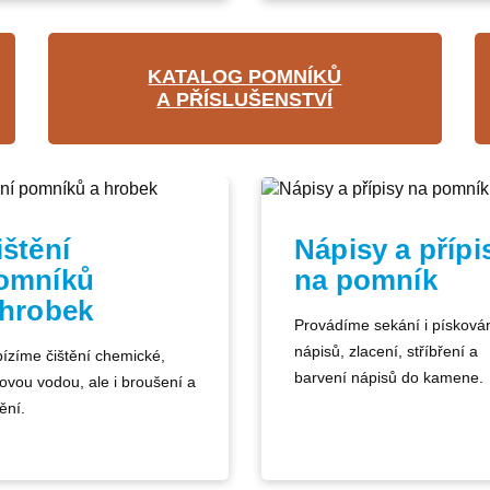
KATALOG POMNÍKŮ
A PŘÍSLUŠENSTVÍ
ištění
Nápisy a přípi
omníků
na pomník
 hrobek
Provádíme sekání i písková
nápisů, zlacení, stříbření a
ízíme čištění chemické,
barvení nápisů do kamene.
kovou vodou, ale i broušení a
ění.