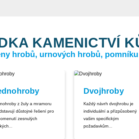
DKA KAMENICTVÍ 
ceny hrobů, urnových hrobů, pomníku
ednohroby
Dvojhroby
nohroby z žuly a mramoru
Každý návrh dvojhrobu je
dstavují důstojné řešení pro
individuální a přizpůsobený
pomenutí zesnulých
vašim specifickým
kých...
požadavkům...