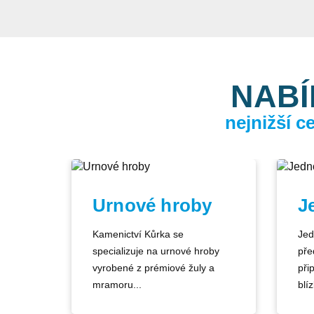
NABÍ
nejnižší 
Urnové hroby
J
Kamenictví Kůrka se
Jed
specializuje na urnové hroby
pře
vyrobené z prémiové žuly a
při
mramoru...
blíz