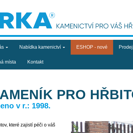
ás
Nabídka
kamenictví
ESHOP - nové
Prode
ná místa
Kontakt
KAMENÍK PRO HŘBI
no v r.: 1998.
v, které zajistí péči o váš