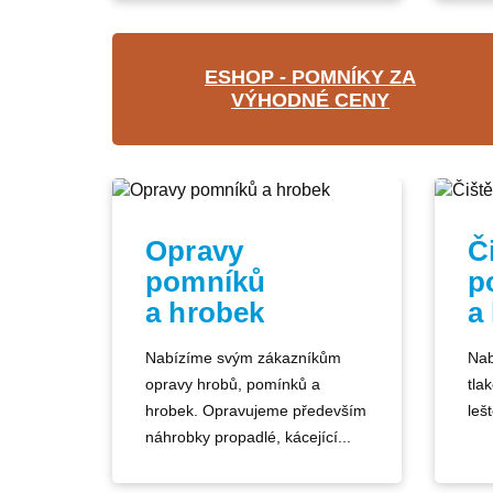
ESHOP - POMNÍKY ZA
VÝHODNÉ CENY
Opravy
Č
pomníků
p
a hrobek
a
Nabízíme svým zákazníkům
Nab
opravy hrobů, pomínků a
tla
hrobek. Opravujeme především
lešt
náhrobky propadlé, kácející...