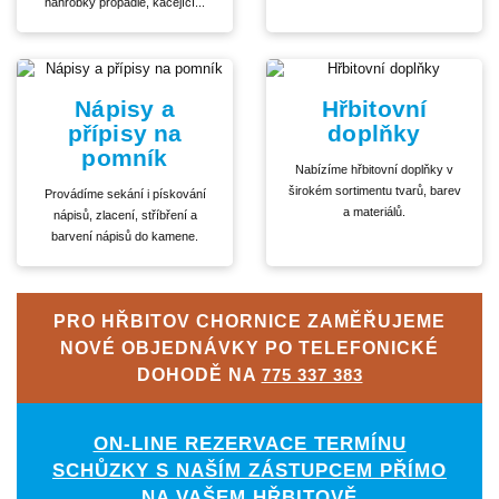
náhrobky propadlé, kácející...
Nápisy a
Hřbitovní
přípisy na
doplňky
pomník
Nabízíme hřbitovní doplňky v
širokém sortimentu tvarů, barev
Provádíme sekání i pískování
a materiálů.
nápisů, zlacení, stříbření a
barvení nápisů do kamene.
PRO HŘBITOV CHORNICE ZAMĚŘUJEME
NOVÉ OBJEDNÁVKY PO TELEFONICKÉ
DOHODĚ NA
775 337 383
ON-LINE REZERVACE TERMÍNU
SCHŮZKY S NAŠÍM ZÁSTUPCEM PŘÍMO
NA VAŠEM HŘBITOVĚ