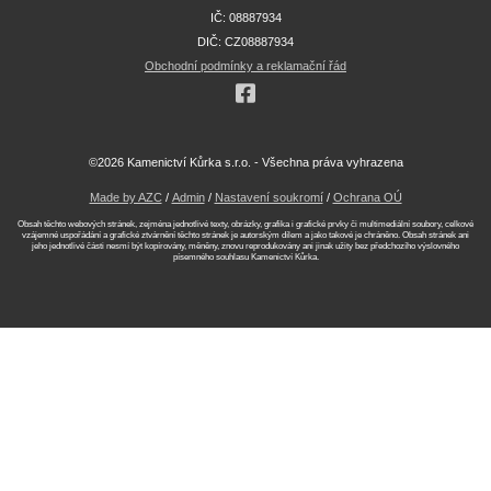
IČ: 08887934
DIČ: CZ08887934
Obchodní podmínky a reklamační řád
©2026 Kamenictví Kůrka s.r.o. - Všechna práva vyhrazena
Made by AZC
/
Admin
/
Nastavení soukromí
/
Ochrana OÚ
Obsah těchto webových stránek, zejména jednotlivé texty, obrázky, grafika i grafické prvky či multimediální soubory, celkové
vzájemné uspořádání a grafické ztvárnění těchto stránek je autorským dílem a jako takové je chráněno. Obsah stránek ani
jeho jednotlivé části nesmí být kopírovány, měněny, znovu reprodukovány ani jinak užity bez předchozího výslovného
písemného souhlasu Kamenictví Kůrka.