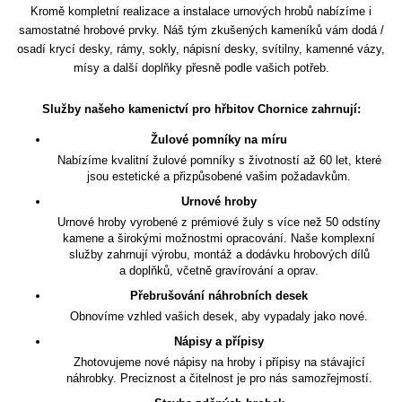
Kromě kompletní realizace a instalace urnových hrobů nabízíme i
samostatné hrobové prvky. Náš tým zkušených kameníků vám dodá /
osadí krycí desky, rámy, sokly, nápisní desky, svítilny, kamenné vázy,
mísy a další doplňky přesně podle vašich potřeb.
Služby našeho kamenictví pro hřbitov Chornice zahrnují:
Žulové pomníky na míru
Nabízíme kvalitní žulové pomníky s životností až 60 let, které
jsou estetické a přizpůsobené vašim požadavkům.
Urnové hroby
Urnové hroby vyrobené z prémiové žuly s více než 50 odstíny
kamene a širokými možnostmi opracování. Naše komplexní
služby zahrnují výrobu, montáž a dodávku hrobových dílů
a doplňků, včetně gravírování a oprav.
Přebrušování náhrobních desek
Obnovíme vzhled vašich desek, aby vypadaly jako nové.
Nápisy a přípisy
Zhotovujeme nové nápisy na hroby i přípisy na stávající
náhrobky. Preciznost a čitelnost je pro nás samozřejmostí.