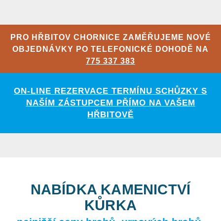
PRO HŘBITOV CHORNICE ZAMĚŘUJEME NOVÉ
OBJEDNÁVKY PO TELEFONICKÉ DOHODĚ NA
775 337 383
ON-LINE REZERVACE TERMÍNU SCHŮZKY S
NAŠÍM ZÁSTUPCEM PŘÍMO NA VAŠEM
HŘBITOVĚ
NABÍDKA KAMENICTVÍ
KŮRKA