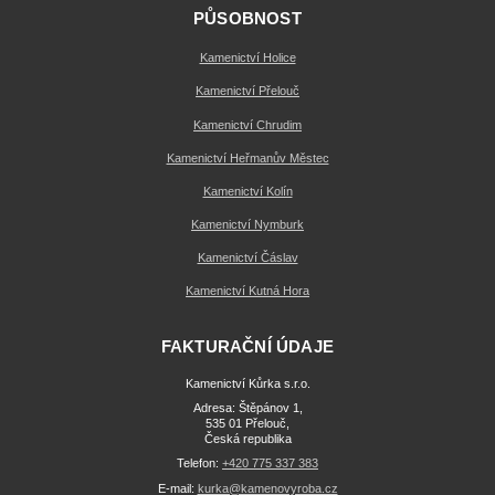
PŮSOBNOST
Kamenictví Holice
Kamenictví Přelouč
Kamenictví Chrudim
Kamenictví Heřmanův Městec
Kamenictví Kolín
Kamenictví Nymburk
Kamenictví Čáslav
Kamenictví Kutná Hora
FAKTURAČNÍ ÚDAJE
Kamenictví Kůrka s.r.o.
Adresa: Štěpánov 1,
535 01 Přelouč,
Česká republika
Telefon:
+420 775 337 383
E-mail:
kurka@kamenovyroba.cz