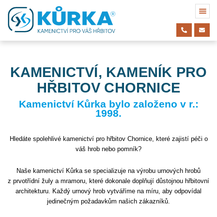
KAMENICTVÍ, KAMENÍK PRO
HŘBITOV CHORNICE
Kamenictví Kůrka bylo založeno v r.:
1998.
Hledáte spolehlivé kamenictví pro hřbitov Chornice, které zajistí péči o
váš hrob nebo pomník?
Naše kamenictví Kůrka se specializuje na výrobu urnových hrobů
z prvotřídní žuly a mramoru, které dokonale doplňují důstojnou hřbitovní
architekturu. Každý urnový hrob vytváříme na míru, aby odpovídal
jedinečným požadavkům našich zákazníků.