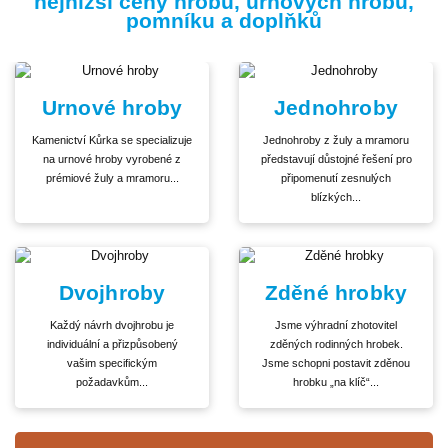
nejnižší ceny hrobů, urnových hrobů,
pomníku a doplňků
Urnové hroby
Jednohroby
Kamenictví Kůrka se specializuje
Jednohroby z žuly a mramoru
na urnové hroby vyrobené z
představují důstojné řešení pro
prémiové žuly a mramoru...
připomenutí zesnulých
blízkých...
Dvojhroby
Zděné hrobky
Každý návrh dvojhrobu je
Jsme výhradní zhotovitel
individuální a přizpůsobený
zděných rodinných hrobek.
vašim specifickým
Jsme schopni postavit zděnou
požadavkům...
hrobku „na klíč“...