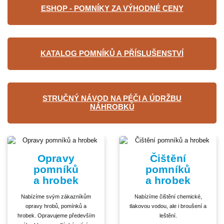
ESHOP - POMNÍKY ZA VÝHODNÉ CENY
KATALOG POMNÍKŮ A PŘÍSLUŠENSTVÍ
STRUČNÝ NÁVOD NA PÉČI A ÚDRŽBU
NÁHROBKŮ
Opravy
Čištění
pomníků
pomníků
a hrobek
a hrobek
Nabízíme svým zákazníkům
Nabízíme čištění chemické,
opravy hrobů, pomínků a
tlakovou vodou, ale i broušení a
hrobek. Opravujeme především
leštění.