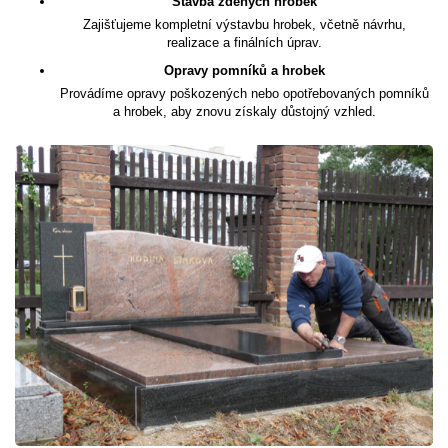
Stavba zděných hrobek
Zajišťujeme kompletní výstavbu hrobek, včetně návrhu,
realizace a finálních úprav.
Opravy pomníků a hrobek
Provádíme opravy poškozených nebo opotřebovaných pomníků
a hrobek, aby znovu získaly důstojný vzhled.