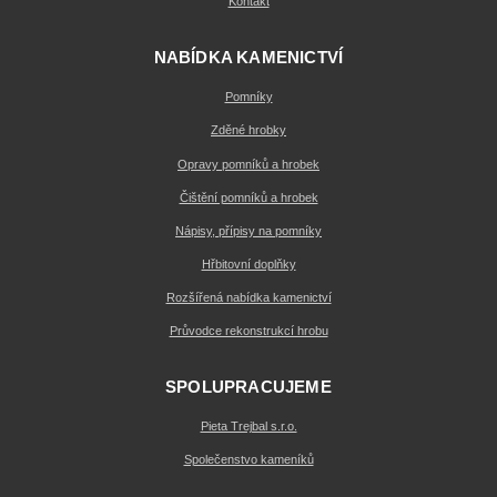
Kontakt
NABÍDKA KAMENICTVÍ
Pomníky
Zděné hrobky
Opravy pomníků a hrobek
Čištění pomníků a hrobek
Nápisy, přípisy na pomníky
Hřbitovní doplňky
Rozšířená nabídka kamenictví
Průvodce rekonstrukcí hrobu
SPOLUPRACUJEME
Pieta Trejbal s.r.o.
Společenstvo kameníků