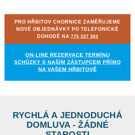
PRO HŘBITOV CHORNICE ZAMĚŘUJEME
NOVÉ OBJEDNÁVKY PO TELEFONICKÉ
DOHODĚ NA
775 337 383
ON-LINE REZERVACE TERMÍNU
SCHŮZKY S NAŠÍM ZÁSTUPCEM PŘÍMO
NA VAŠEM HŘBITOVĚ
RYCHLÁ A JEDNODUCHÁ
DOMLUVA - ŽÁDNÉ
STAROSTI