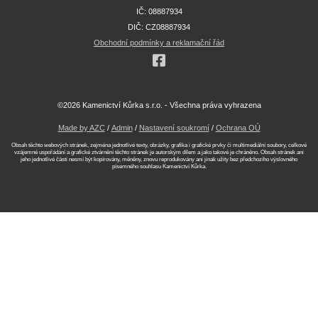
IČ: 08887934
DIČ: CZ08887934
Obchodní podmínky a reklamační řád
©2026 Kamenictví Kůrka s.r.o. - Všechna práva vyhrazena
Made by AZC
/
Admin
/
Nastavení soukromí
/
Ochrana OÚ
Obsah těchto webových stránek, zejména jednotlivé texty, obrázky, grafika i grafické prvky či multimediální soubory, celkové
vzájemné uspořádání a grafické ztvárnění těchto stránek je autorským dílem a jako takové je chráněno. Obsah stránek ani
jeho jednotlivé části nesmí být kopírovány, měněny, znovu reprodukovány ani jinak užity bez předchozího výslovného
písemného souhlasu Kamenictví Kůrka.