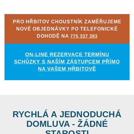
PRO HŘBITOV CHOUSTNÍK ZAMĚŘUJEME
NOVÉ OBJEDNÁVKY PO TELEFONICKÉ
DOHODĚ NA
775 337 383
ON-LINE REZERVACE TERMÍNU
SCHŮZKY S NAŠÍM ZÁSTUPCEM PŘÍMO
NA VAŠEM HŘBITOVĚ
RYCHLÁ A JEDNODUCHÁ
DOMLUVA - ŽÁDNÉ
STAROSTI