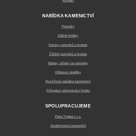
Kontakt
NABÍDKA KAMENICTVÍ
Pomníky
Zděné hrobky
Opravy pomníků a hrobek
Čištění pomníků a hrobek
Nápisy, přípisy na pomníky
Hřbitovní doplňky
Rozšířená nabídka kamenictví
Průvodce rekonstrukcí hrobu
SPOLUPRACUJEME
Pieta Trejbal s.r.o.
Společenstvo kameníků