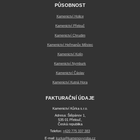
PŮSOBNOST
Kamenictví Holice
Kamenictví Přelouč
Kamenictví Chrudim
Kamenictví Heřmanův Městec
Kamenictví Kolín
Kamenictví Nymburk
Kamenictví Čáslav
Kamenictví Kutná Hora
FAKTURAČNÍ ÚDAJE
Kamenictví Kůrka s.r.o.
Adresa: Štěpánov 1,
535 01 Přelouč,
Česká republika
Telefon:
+420 775 337 383
E-mail:
kurka@kamenovyroba.cz