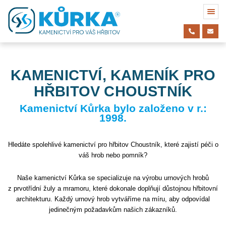
KAMENICTVÍ, KAMENÍK PRO
HŘBITOV CHOUSTNÍK
Kamenictví Kůrka bylo založeno v r.:
1998.
Hledáte spolehlivé kamenictví pro hřbitov Choustník, které zajistí péči o
váš hrob nebo pomník?
Naše kamenictví Kůrka se specializuje na výrobu urnových hrobů
z prvotřídní žuly a mramoru, které dokonale doplňují důstojnou hřbitovní
architekturu. Každý urnový hrob vytváříme na míru, aby odpovídal
jedinečným požadavkům našich zákazníků.