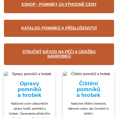
ESHOP - POMNÍKY ZA VÝHODNÉ CENY
KATALOG POMNÍKŮ A PŘÍSLUŠENSTVÍ
STRUČNÝ NÁVOD NA PÉČI A ÚDRŽBU
NÁHROBKŮ
Opravy
Čištění
pomníků
pomníků
a hrobek
a hrobek
Nabízíme svým zákazníkům
Nabízíme čištění chemické,
opravy hrobů, pomínků a
tlakovou vodou, ale i broušení a
hrobek. Opravujeme především
leštění.