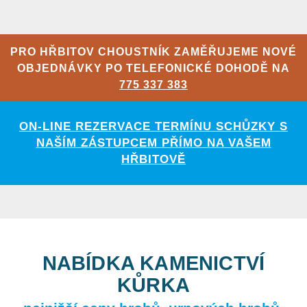
PRO HŘBITOV CHOUSTNÍK ZAMĚŘUJEME NOVÉ
OBJEDNÁVKY PO TELEFONICKÉ DOHODĚ NA
775 337 383
ON-LINE REZERVACE TERMÍNU SCHŮZKY S
NAŠÍM ZÁSTUPCEM PŘÍMO NA VAŠEM
HŘBITOVĚ
NABÍDKA KAMENICTVÍ
KŮRKA