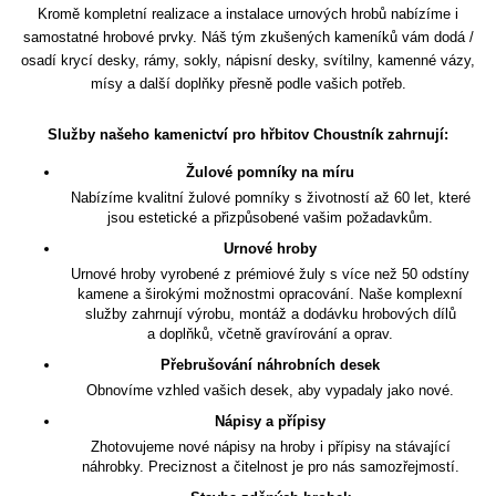
Kromě kompletní realizace a instalace urnových hrobů nabízíme i
samostatné hrobové prvky. Náš tým zkušených kameníků vám dodá /
osadí krycí desky, rámy, sokly, nápisní desky, svítilny, kamenné vázy,
mísy a další doplňky přesně podle vašich potřeb.
Služby našeho kamenictví pro hřbitov Choustník zahrnují:
Žulové pomníky na míru
Nabízíme kvalitní žulové pomníky s životností až 60 let, které
jsou estetické a přizpůsobené vašim požadavkům.
Urnové hroby
Urnové hroby vyrobené z prémiové žuly s více než 50 odstíny
kamene a širokými možnostmi opracování. Naše komplexní
služby zahrnují výrobu, montáž a dodávku hrobových dílů
a doplňků, včetně gravírování a oprav.
Přebrušování náhrobních desek
Obnovíme vzhled vašich desek, aby vypadaly jako nové.
Nápisy a přípisy
Zhotovujeme nové nápisy na hroby i přípisy na stávající
náhrobky. Preciznost a čitelnost je pro nás samozřejmostí.