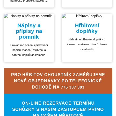
náhrobky propadlé, kácející...
Nápisy a
Hřbitovní
přípisy na
doplňky
pomník
Nabízíme hřbitovní doplňky v
širokém sortimentu tvarů, barev
Provádíme sekání i pískování
a materiálů.
nápisů, zlacení, stříbření a
barvení nápisů do kamene.
PRO HŘBITOV CHOUSTNÍK ZAMĚŘUJEME
NOVÉ OBJEDNÁVKY PO TELEFONICKÉ
DOHODĚ NA
775 337 383
ON-LINE REZERVACE TERMÍNU
SCHŮZKY S NAŠÍM ZÁSTUPCEM PŘÍMO
NA VAŠEM HŘBITOVĚ