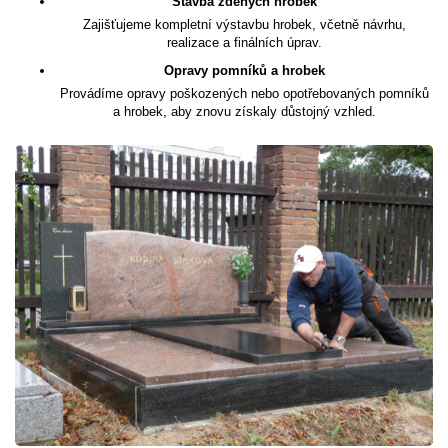
Stavba zděných hrobek
Zajišťujeme kompletní výstavbu hrobek, včetně návrhu,
realizace a finálních úprav.
Opravy pomníků a hrobek
Provádíme opravy poškozených nebo opotřebovaných pomníků
a hrobek, aby znovu získaly důstojný vzhled.