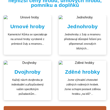
nejnižší ceny hrobů, urnových hrobů,
pomníku a doplňků
Urnové hroby
Jednohroby
Kamenictví Kůrka se specializuje
Jednohroby z žuly a mramoru
na urnové hroby vyrobené z
představují důstojné řešení pro
prémiové žuly a mramoru...
připomenutí zesnulých
blízkých...
Dvojhroby
Zděné hrobky
Každý návrh dvojhrobu je
Jsme výhradní zhotovitel
individuální a přizpůsobený
zděných rodinných hrobek.
vašim specifickým
Jsme schopni postavit zděnou
požadavkům...
hrobku „na klíč“...