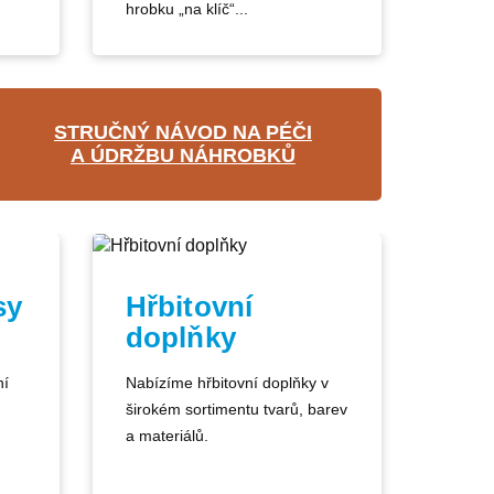
hrobku „na klíč“...
STRUČNÝ NÁVOD NA PÉČI
A ÚDRŽBU NÁHROBKŮ
sy
Hřbitovní
doplňky
ní
Nabízíme hřbitovní doplňky v
širokém sortimentu tvarů, barev
a materiálů.