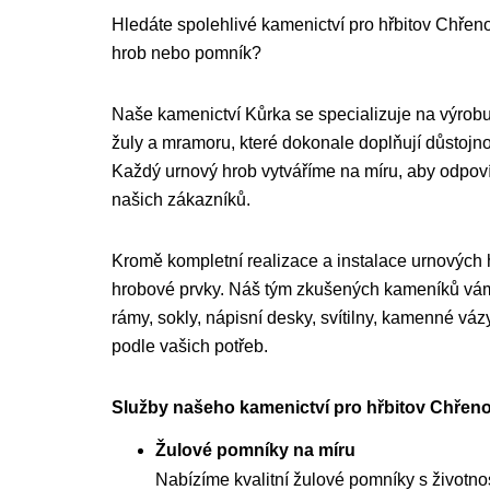
Hledáte spolehlivé kamenictví pro hřbitov Chřenov
hrob nebo pomník?
Naše kamenictví Kůrka se specializuje na výrobu
žuly a mramoru, které dokonale doplňují důstojnou
Každý urnový hrob vytváříme na míru, aby odpo
našich zákazníků.
Kromě kompletní realizace a instalace urnových
hrobové prvky. Náš tým zkušených kameníků vám 
rámy, sokly, nápisní desky, svítilny, kamenné váz
podle vašich potřeb.
Služby našeho kamenictví pro hřbitov Chřeno
Žulové pomníky na míru
Nabízíme kvalitní žulové pomníky s životnost