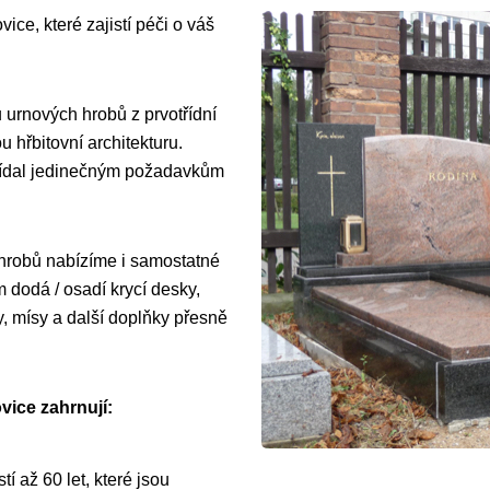
ice, které zajistí péči o váš
 urnových hrobů z prvotřídní
 hřbitovní architekturu.
vídal jedinečným požadavkům
 hrobů nabízíme i samostatné
dodá / osadí krycí desky,
y, mísy a další doplňky přesně
vice zahrnují:
í až 60 let, které jsou