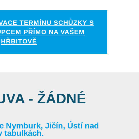
VACE TERMÍNU SCHŮZKY S
UPCEM PŘÍMO NA VAŠEM
HŘBITOVĚ
VA - ŽÁDNÉ
 Nymburk, Jičín, Ústí nad
v tabulkách.