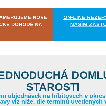
ON-LINE REZER
ZAMĚŘUJEME NOVÉ
NAŠÍM ZÁST
ICKÉ DOHODĚ NA
JEDNODUCHÁ DOMLU
STAROSTI
em objednávek na hřbitovech v okrese
itavy viz níže, dle termínů uvedených 