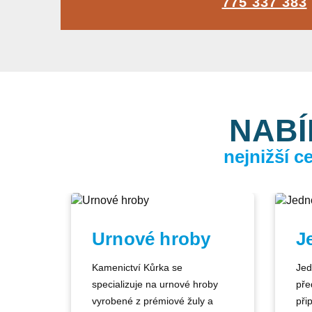
775 337 383
NABÍ
nejnižší 
Urnové hroby
J
Kamenictví Kůrka se
Jed
specializuje na urnové hroby
pře
vyrobené z prémiové žuly a
při