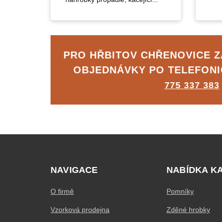
PRO HŘBITOV CHŘENOVICE 
OBJEDNÁVKY PO TELEFON
775 337 383
NAVIGACE
NABÍDKA K
O firmě
Pomníky
Vzorková prodejna
Zděné hrobky