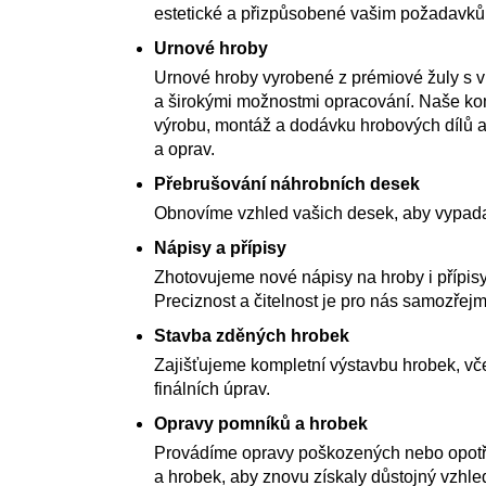
estetické a přizpůsobené vašim požadavk
Urnové hroby
Urnové hroby vyrobené z prémiové žuly s 
a širokými možnostmi opracování. Naše kom
výrobu, montáž a dodávku hrobových dílů a
a oprav.
Přebrušování náhrobních desek
Obnovíme vzhled vašich desek, aby vypada
Nápisy a přípisy
Zhotovujeme nové nápisy na hroby i přípisy
Preciznost a čitelnost je pro nás samozřejm
Stavba zděných hrobek
Zajišťujeme kompletní výstavbu hrobek, vče
finálních úprav.
Opravy pomníků a hrobek
Provádíme opravy poškozených nebo opot
a hrobek, aby znovu získaly důstojný vzhle