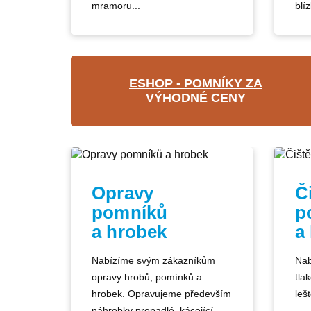
mramoru...
blíz
ESHOP - POMNÍKY ZA
VÝHODNÉ CENY
Opravy
Č
pomníků
p
a hrobek
a
Nabízíme svým zákazníkům
Nab
opravy hrobů, pomínků a
tla
hrobek. Opravujeme především
lešt
náhrobky propadlé, kácející...