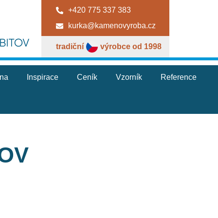
+420 775 337 383
kurka@kamenovyroba.cz
tradiční
výrobce od 1998
jna
Inspirace
Ceník
Vzorník
Reference
TOV