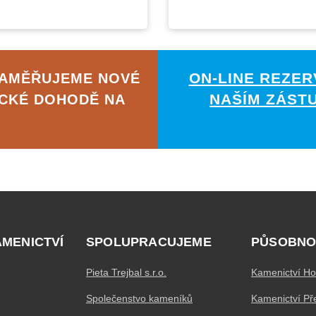
ON-LINE REZER
ZAMĚŘUJEME NOVÉ
NAŠÍM ZÁST
ICKÉ DOHODĚ NA
AMENICTVÍ
SPOLUPRACUJEME
PŮSOBNO
Pieta Trejbal s.r.o.
Kamenictví Ho
Společenstvo kameníků
Kamenictví Př