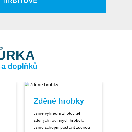
HŘBITOVĚ
KŮRKA
 a doplňků
Zděné hrobky
Jsme výhradní zhotovitel
zděných rodinných hrobek.
Jsme schopni postavit zděnou