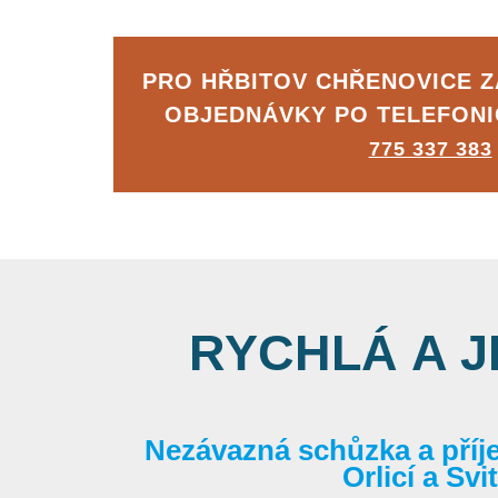
PRO HŘBITOV CHŘENOVICE 
OBJEDNÁVKY PO TELEFON
775 337 383
RYCHLÁ A 
Nezávazná schůzka a příj
Orlicí a Sv