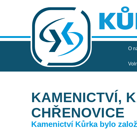
O n
Vol
KAMENICTVÍ, 
CHŘENOVICE
Kamenictví Kůrka bylo založe