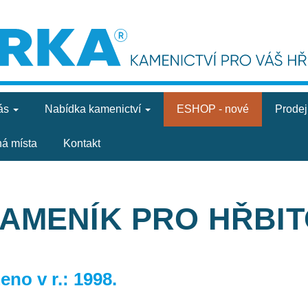
ás
Nabídka
kamenictví
ESHOP - nové
Prode
ná místa
Kontakt
KAMENÍK PRO HŘBI
no v r.: 1998.