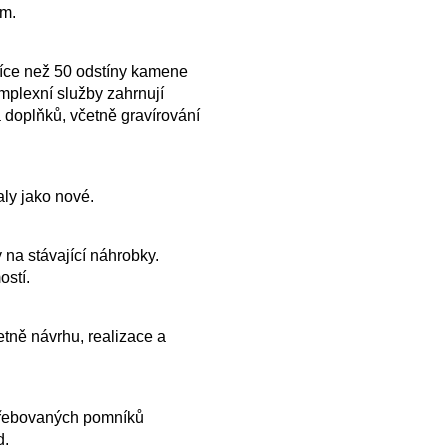
ům.
více než 50 odstíny kamene
plexní služby zahrnují
 doplňků, včetně gravírování
ly jako nové.
 na stávající náhrobky.
ostí.
tně návrhu, realizace a
řebovaných pomníků
d.