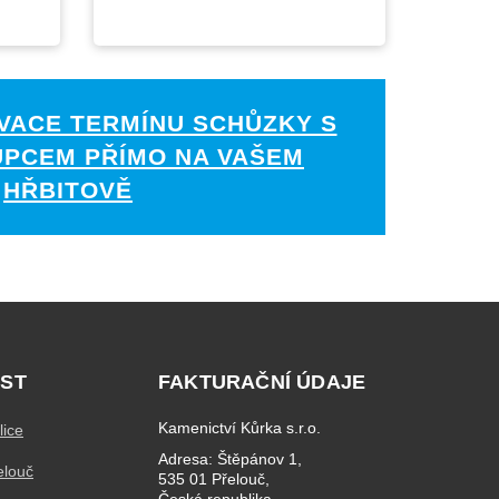
VACE TERMÍNU SCHŮZKY S
UPCEM PŘÍMO NA VAŠEM
HŘBITOVĚ
ST
FAKTURAČNÍ ÚDAJE
Kamenictví Kůrka s.r.o.
lice
Adresa: Štěpánov 1,
elouč
535 01 Přelouč,