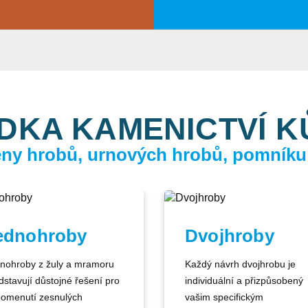
DKA KAMENICTVÍ 
ceny hrobů, urnových hrobů, pomníku
ednohroby
Dvojhroby
nohroby z žuly a mramoru
Každý návrh dvojhrobu je
dstavují důstojné řešení pro
individuální a přizpůsobený
pomenutí zesnulých
vašim specifickým