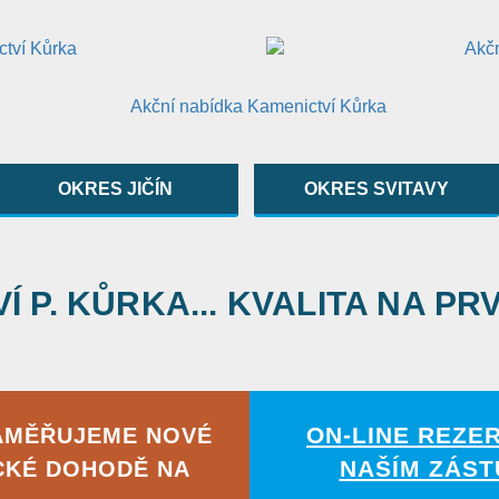
OKRES JIČÍN
OKRES SVITAVY
 P. KŮRKA... KVALITA NA PR
ON-LINE REZE
AMĚŘUJEME NOVÉ
NAŠÍM ZÁST
CKÉ DOHODĚ NA