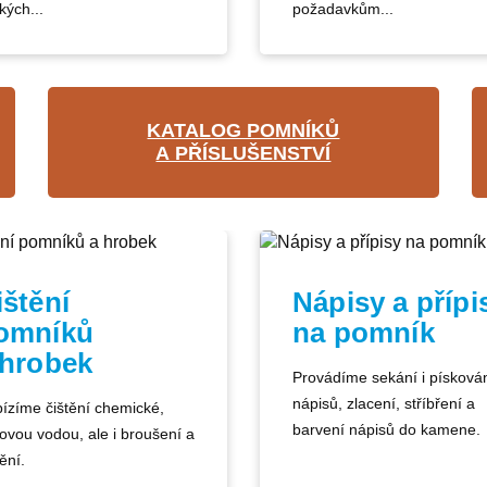
kých...
požadavkům...
KATALOG POMNÍKŮ
A PŘÍSLUŠENSTVÍ
ištění
Nápisy a přípi
omníků
na pomník
 hrobek
Provádíme sekání i písková
nápisů, zlacení, stříbření a
ízíme čištění chemické,
barvení nápisů do kamene.
kovou vodou, ale i broušení a
ění.