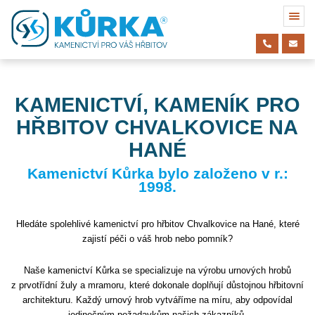
KAMENICTVÍ, KAMENÍK PRO
HŘBITOV CHVALKOVICE NA
HANÉ
Kamenictví Kůrka bylo založeno v r.:
1998.
Hledáte spolehlivé kamenictví pro hřbitov Chvalkovice na Hané, které
zajistí péči o váš hrob nebo pomník?
Naše kamenictví Kůrka se specializuje na výrobu urnových hrobů
z prvotřídní žuly a mramoru, které dokonale doplňují důstojnou hřbitovní
architekturu. Každý urnový hrob vytváříme na míru, aby odpovídal
jedinečným požadavkům našich zákazníků.