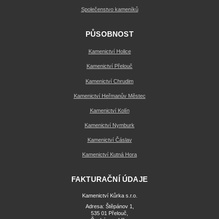
Společenstvo kameníků
PŮSOBNOST
Kamenictví Holice
Kamenictví Přelouč
Kamenictví Chrudim
Kamenictví Heřmanův Městec
Kamenictví Kolín
Kamenictví Nymburk
Kamenictví Čáslav
Kamenictví Kutná Hora
FAKTURAČNÍ ÚDAJE
Kamenictví Kůrka s.r.o.
Adresa: Štěpánov 1,
535 01 Přelouč,