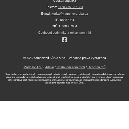
Česká republika
Telefon:
+420 775 337 383
E-mail:
kurka@kamenovyroba.cz
IČ: 08887934
DIČ: CZ08887934
Obchodní podmínky a reklamační řád
©2026 Kamenictví Kůrka s.r.o. - Všechna práva vyhrazena
Made by AZC
/
Admin
/
Nastavení soukromí
/
Ochrana OÚ
Obsah těchto webových stránek, zejména jednotlivé texty, obrázky, grafika i grafické prvky či multimediální soubory, celkové
vzájemné uspořádání a grafické ztvárnění těchto stránek je autorským dílem a jako takové je chráněno. Obsah stránek ani
jeho jednotlivé části nesmí být kopírovány, měněny, znovu reprodukovány ani jinak užity bez předchozího výslovného
písemného souhlasu Kamenictví Kůrka.