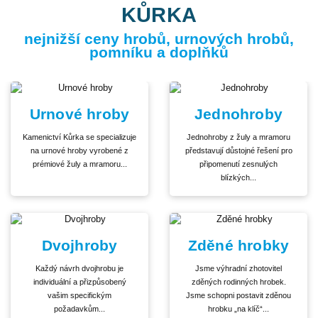
KŮRKA
nejnižší ceny hrobů, urnových hrobů,
pomníku a doplňků
Urnové hroby
Jednohroby
Kamenictví Kůrka se specializuje
Jednohroby z žuly a mramoru
na urnové hroby vyrobené z
představují důstojné řešení pro
prémiové žuly a mramoru...
připomenutí zesnulých
blízkých...
Dvojhroby
Zděné hrobky
Každý návrh dvojhrobu je
Jsme výhradní zhotovitel
individuální a přizpůsobený
zděných rodinných hrobek.
vašim specifickým
Jsme schopni postavit zděnou
požadavkům...
hrobku „na klíč“...