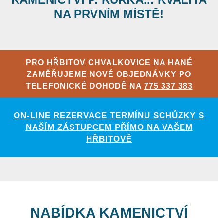
NA PRVNÍM MÍSTĚ!
PRO HŘBITOV CHVALKOVICE NA HANÉ
ZAMĚŘUJEME NOVÉ OBJEDNÁVKY PO
TELEFONICKÉ DOHODĚ NA
775 337 383
ON-LINE REZERVACE TERMÍNU SCHŮZKY S
NAŠÍM ZÁSTUPCEM PŘÍMO NA VAŠEM
HŘBITOVĚ
NABÍDKA KAMENICTVÍ