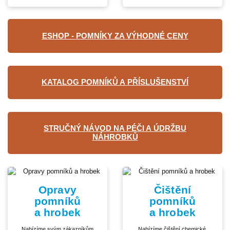
ESHOP - POMNÍKY ZA VÝHODNÉ CENY
KATALOG POMNÍKŮ A PŘÍSLUŠENSTVÍ
STRUČNÝ NÁVOD NA PÉČI A ÚDRŽBU
NÁHROBKŮ
Opravy
Čištění
pomníků
pomníků
a hrobek
a hrobek
Nabízíme svým zákazníkům
Nabízíme čištění chemické,