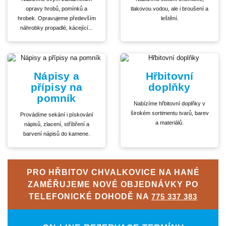
opravy hrobů, pomínků a
tlakovou vodou, ale i broušení a
hrobek. Opravujeme především
leštění.
náhrobky propadlé, kácející...
Nápisy a
Hřbitovní
přípisy na
doplňky
pomník
Nabízíme hřbitovní doplňky v
širokém sortimentu tvarů, barev
Provádíme sekání i pískování
a materiálů.
nápisů, zlacení, stříbření a
barvení nápisů do kamene.
PRO HŘBITOV CHVALKOVICE NA HANÉ
ZAMĚŘUJEME NOVÉ OBJEDNÁVKY PO
TELEFONICKÉ DOHODĚ NA
775 337 383