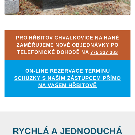
PRO HŘBITOV CHVALKOVICE NA HANÉ
ZAMĚŘUJEME NOVÉ OBJEDNÁVKY PO
TELEFONICKÉ DOHODĚ NA
775 337 383
ON-LINE REZERVACE TERMÍNU
SCHŮZKY S NAŠÍM ZÁSTUPCEM PŘÍMO
NA VAŠEM HŘBITOVĚ
RYCHLÁ A JEDNODUCHÁ