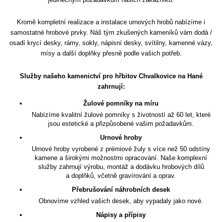
Kromě kompletní realizace a instalace urnových hrobů nabízíme i
samostatné hrobové prvky. Náš tým zkušených kameníků vám dodá /
osadí krycí desky, rámy, sokly, nápisní desky, svítilny, kamenné vázy,
mísy a další doplňky přesně podle vašich potřeb.
Služby našeho kamenictví pro hřbitov Chvalkovice na Hané
zahrnují:
Žulové pomníky na míru
Nabízíme kvalitní žulové pomníky s životností až 60 let, které
jsou estetické a přizpůsobené vašim požadavkům.
Urnové hroby
Urnové hroby vyrobené z prémiové žuly s více než 50 odstíny
kamene a širokými možnostmi opracování. Naše komplexní
služby zahrnují výrobu, montáž a dodávku hrobových dílů
a doplňků, včetně gravírování a oprav.
Přebrušování náhrobních desek
Obnovíme vzhled vašich desek, aby vypadaly jako nové.
Nápisy a přípisy