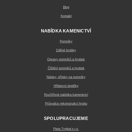
Blog
Kontakt
NABÍDKA KAMENICTVÍ
Pomníky
Zděné hrobky
Opravy pomníků a hrobek
Čištění pomníků a hrobek
Nápisy, přípisy na pomníky
Hřbitovní doplňky
Rozšířená nabídka kamenictví
Průvodce rekonstrukcí hrobu
SPOLUPRACUJEME
Pieta Trejbal s.r.o.