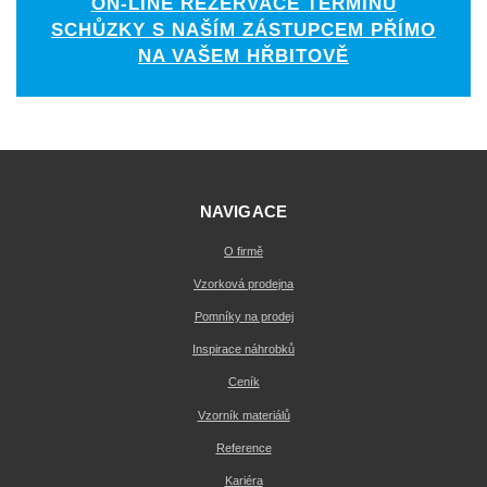
ON-LINE REZERVACE TERMÍNU
SCHŮZKY S NAŠÍM ZÁSTUPCEM PŘÍMO
NA VAŠEM HŘBITOVĚ
NAVIGACE
O firmě
Vzorková prodejna
Pomníky na prodej
Inspirace náhrobků
Ceník
Vzorník materiálů
Reference
Kariéra