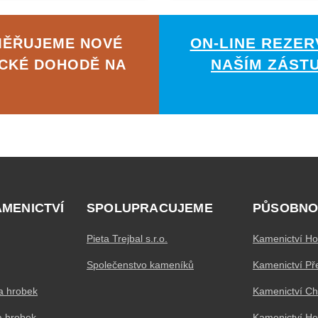
ON-LINE REZER
MĚŘUJEME NOVÉ
NAŠÍM ZÁST
ICKÉ DOHODĚ NA
AMENICTVÍ
SPOLUPRACUJEME
PŮSOBNO
Pieta Trejbal s.r.o.
Kamenictví Ho
Společenstvo kameníků
Kamenictví Př
a hrobek
Kamenictví C
a hrobek
Kamenictví H