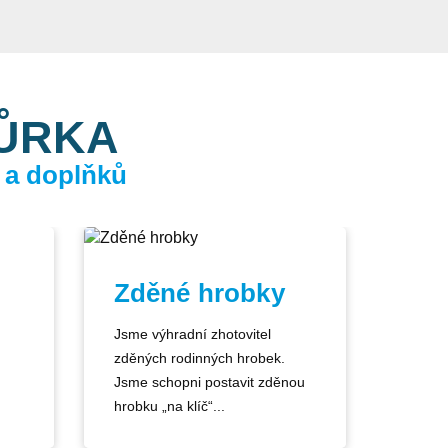
KŮRKA
 a doplňků
Zděné hrobky
Jsme výhradní zhotovitel
zděných rodinných hrobek.
Jsme schopni postavit zděnou
hrobku „na klíč“...