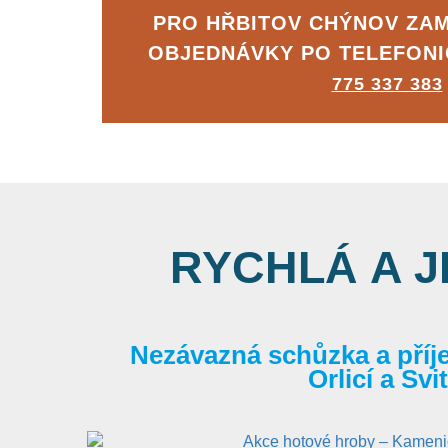
PRO HŘBITOV CHÝNOV ZA
OBJEDNÁVKY PO TELEFON
775 337 383
RYCHLÁ A 
Nezávazná schůzka a příj
Orlicí a Sv