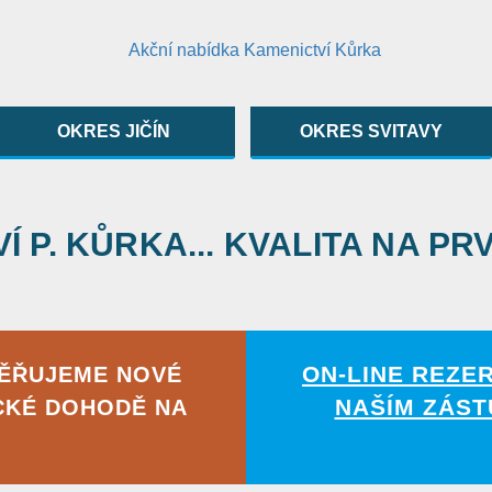
OKRES JIČÍN
OKRES SVITAVY
 P. KŮRKA... KVALITA NA PR
ON-LINE REZE
MĚŘUJEME NOVÉ
NAŠÍM ZÁST
CKÉ DOHODĚ NA