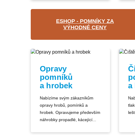
ESHOP - POMNÍKY ZA
VÝHODNÉ CENY
Opravy
Č
pomníků
p
a hrobek
a
Nabízíme svým zákazníkům
Nab
opravy hrobů, pomínků a
tla
hrobek. Opravujeme především
lešt
náhrobky propadlé, kácející...