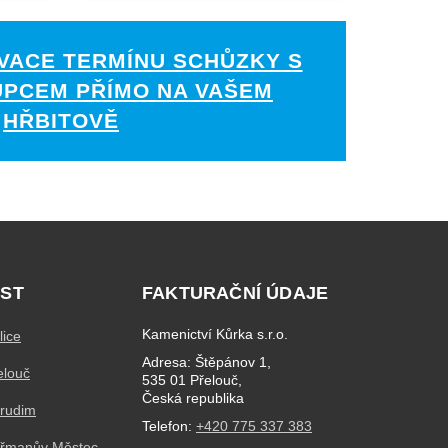
VACE TERMÍNU SCHŮZKY S
UPCEM PŘÍMO NA VAŠEM
HŘBITOVĚ
ST
FAKTURAČNÍ ÚDAJE
Kamenictví Kůrka s.r.o.
lice
Adresa: Štěpánov 1,
elouč
535 01 Přelouč,
Česká republika
hrudim
Telefon:
+420 775 337 383
eřmanův Městec