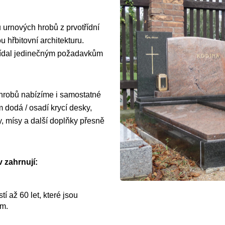
 urnových hrobů z prvotřídní
 hřbitovní architekturu.
vídal jedinečným požadavkům
 hrobů nabízíme i samostatné
dodá / osadí krycí desky,
y, mísy a další doplňky přesně
 zahrnují:
í až 60 let, které jsou
ům.