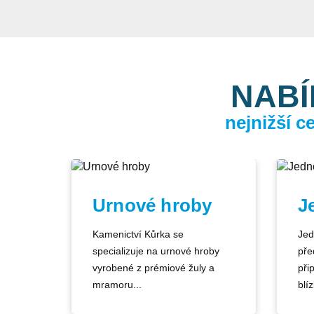
NABÍ
nejnižší 
Urnové hroby
J
Kamenictví Kůrka se
Jed
specializuje na urnové hroby
pře
vyrobené z prémiové žuly a
při
mramoru...
blíz