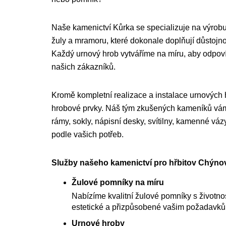
Naše kamenictví Kůrka se specializuje na výrobu
žuly a mramoru, které dokonale doplňují důstojnou
Každý urnový hrob vytváříme na míru, aby odpo
našich zákazníků.
Kromě kompletní realizace a instalace urnových
hrobové prvky. Náš tým zkušených kameníků vám 
rámy, sokly, nápisní desky, svítilny, kamenné váz
podle vašich potřeb.
Služby našeho kamenictví pro hřbitov Chýnov
Žulové pomníky na míru
Nabízíme kvalitní žulové pomníky s životnost
estetické a přizpůsobené vašim požadavk
Urnové hroby