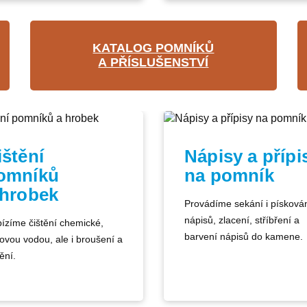
KATALOG POMNÍKŮ
A PŘÍSLUŠENSTVÍ
ištění
Nápisy a přípi
omníků
na pomník
 hrobek
Provádíme sekání i písková
nápisů, zlacení, stříbření a
ízíme čištění chemické,
barvení nápisů do kamene.
kovou vodou, ale i broušení a
ění.