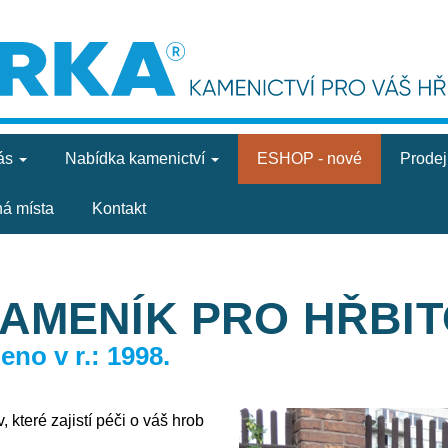
ás
Nabídka
kamenictví
ESHOP - nové
Prode
ná místa
Kontakt
KAMENÍK PRO HŘBI
no v r.: 1998.
 které zajistí péči o váš hrob