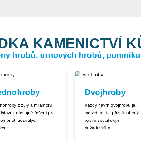
DKA KAMENICTVÍ 
ceny hrobů, urnových hrobů, pomníku
ednohroby
Dvojhroby
nohroby z žuly a mramoru
Každý návrh dvojhrobu je
dstavují důstojné řešení pro
individuální a přizpůsobený
pomenutí zesnulých
vašim specifickým
kých...
požadavkům...