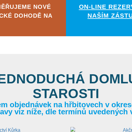
ON-LINE REZER
MĚŘUJEME NOVÉ
NAŠÍM ZÁST
ICKÉ DOHODĚ NA
JEDNODUCHÁ DOMLU
STAROSTI
em objednávek na hřbitovech v okrese
itavy viz níže, dle termínů uvedených 