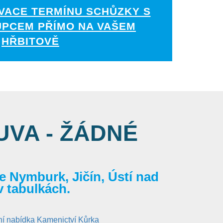
VACE TERMÍNU SCHŮZKY S
UPCEM PŘÍMO NA VAŠEM
HŘBITOVĚ
VA - ŽÁDNÉ
 Nymburk, Jičín, Ústí nad
v tabulkách.