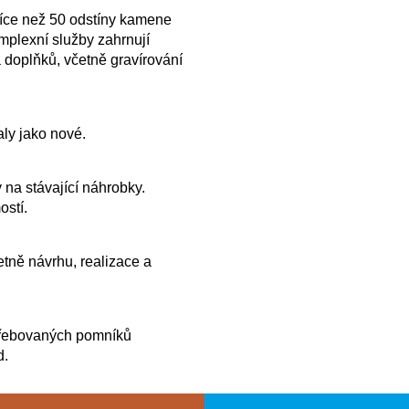
více než 50 odstíny kamene
plexní služby zahrnují
 doplňků, včetně gravírování
ly jako nové.
 na stávající náhrobky.
ostí.
tně návrhu, realizace a
řebovaných pomníků
d.