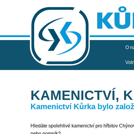
O n
Vol
KAMENICTVÍ, 
Kamenictví Kůrka bylo založe
Hledáte spolehlivé kamenictví pro hřbitov Chýnov,
nebo pomník?