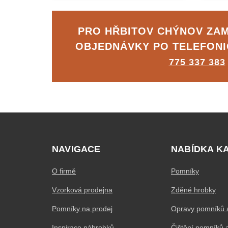
PRO HŘBITOV CHÝNOV ZA
OBJEDNÁVKY PO TELEFON
775 337 383
NAVIGACE
NABÍDKA K
O firmě
Pomníky
Vzorková prodejna
Zděné hrobky
Pomníky na prodej
Opravy pomníků 
Inspirace náhrobků
Čištění pomníků 