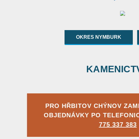
OKRES NYMBURK
KAMENICTVÍ
PRO HŘBITOV CHÝNOV ZA
OBJEDNÁVKY PO TELEFONI
775 337 383