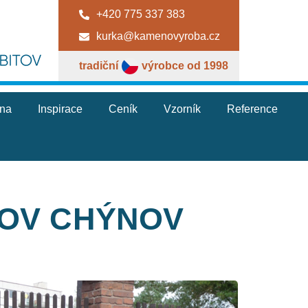
+420 775 337 383
kurka@kamenovyroba.cz
tradiční
výrobce od 1998
jna
Inspirace
Ceník
Vzorník
Reference
TOV CHÝNOV