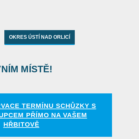
OKRES ÚSTÍ NAD ORLICÍ
VNÍM MÍSTĚ!
RVACE TERMÍNU SCHŮZKY S
UPCEM PŘÍMO NA VAŠEM
HŘBITOVĚ