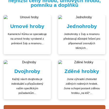
nejnižší ceny hrobů, urnových hrobů,
pomníku a doplňků
Urnové hroby
Jednohroby
Kamenictví Kůrka se specializuje
Jednohroby z žuly a mramoru
na urnové hroby vyrobené z
představují důstojné řešení pro
prémiové žuly a mramoru...
připomenutí zesnulých
blízkých...
Dvojhroby
Zděné hrobky
Každý návrh dvojhrobu je
Jsme výhradní zhotovitel
individuální a přizpůsobený
zděných rodinných hrobek.
vašim specifickým
Jsme schopni postavit zděnou
požadavkům...
hrobku „na klíč“...