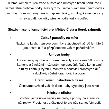
Kromě kompletní realizace a instalace urnových hrobů nabízíme i
samostatné hrobové prvky. Náš tým zkušených kameníků vám dodá /
osadí krycí desky, rámy, sokly, nápisní desky, svítilny, kamenné vázy,
mísy a další doplňky přesně podle vašich potřeb.
Služby našeho kamenictví pro hřbitov Čistá u Horek zahrnují:
Žulové pomníky na míru
Nabízíme kvalitní žulové pomníky s životností až 60 let, které
jsou estetické a přizpůsobené vašim požadavkům.
Urnové hroby
Urnové hroby vyrobené z prémiové žuly s více než 50 odstíny
kamene a širokými možnostmi opracování. Naše komplexní
služby zahrnují výrobu, montáž a dodávku hrobových dílů
a doplňků, včetně gravírování a oprav.
Přebrušování náhrobních desek
Obnovíme vzhled vašich desek, aby vypadaly jako nové.
Nápisy a přípisy
Zhotovujeme nové nápisy na hroby i přípisy na stávající
náhrobky. Preciznost a čitelnost je pro nás samozřejmostí.