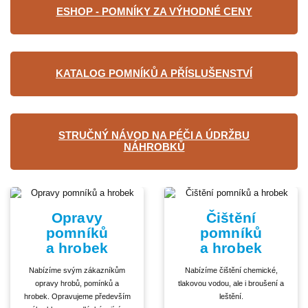
ESHOP - POMNÍKY ZA VÝHODNÉ CENY
KATALOG POMNÍKŮ A PŘÍSLUŠENSTVÍ
STRUČNÝ NÁVOD NA PÉČI A ÚDRŽBU
NÁHROBKŮ
Opravy
Čištění
pomníků
pomníků
a hrobek
a hrobek
Nabízíme svým zákazníkům
Nabízíme čištění chemické,
opravy hrobů, pomínků a
tlakovou vodou, ale i broušení a
hrobek. Opravujeme především
leštění.