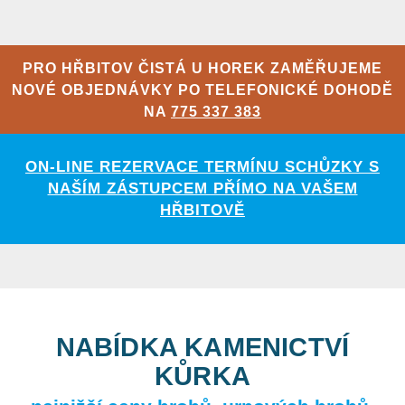
PRO HŘBITOV ČISTÁ U HOREK ZAMĚŘUJEME
NOVÉ OBJEDNÁVKY PO TELEFONICKÉ DOHODĚ
NA
775 337 383
ON-LINE REZERVACE TERMÍNU SCHŮZKY S
NAŠÍM ZÁSTUPCEM PŘÍMO NA VAŠEM
HŘBITOVĚ
NABÍDKA KAMENICTVÍ
KŮRKA