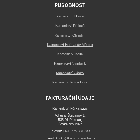
PŮSOBNOST
Kamenictví Holice
Kamenictví Přelouč
Kamenictví Chrudim
Kamenictví Heřmanův Městec
Kamenictví Kolín
Kamenictví Nymburk
Kamenictví Čáslav
Kamenictví Kutná Hora
FAKTURAČNÍ ÚDAJE
Kamenictví Kůrka s.r.o.
Adresa: Štěpánov 1,
535 01 Přelouč,
Česká republika
Telefon:
+420 775 337 383
E-mail:
kurka@kamenovyroba.cz