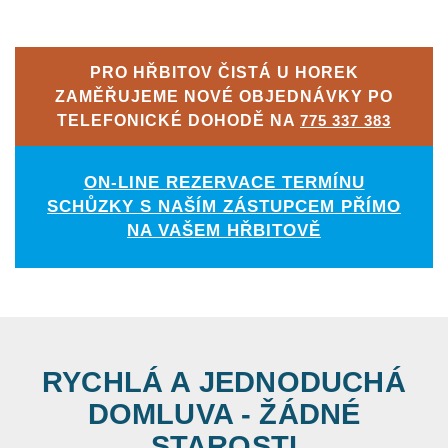
PRO HŘBITOV ČISTÁ U HOREK
ZAMĚŘUJEME NOVÉ OBJEDNÁVKY PO
TELEFONICKÉ DOHODĚ NA
775 337 383
ON-LINE REZERVACE TERMÍNU
SCHŮZKY S NAŠÍM ZÁSTUPCEM PŘÍMO
NA VAŠEM HŘBITOVĚ
RYCHLÁ A JEDNODUCHÁ
DOMLUVA - ŽÁDNÉ
STAROSTI