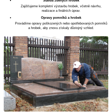
Stavba zděných hrobek
Zajišťujeme kompletní výstavbu hrobek, včetně návrhu,
realizace a finálních úprav.
Opravy pomníků a hrobek
Provádíme opravy poškozených nebo opotřebovaných pomníků
a hrobek, aby znovu získaly důstojný vzhled.