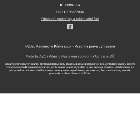
IČ: 08887934
DIČ: CZ08887934
Obchodní podmínky a reklamační řád
©2026 Kamenictví Kůrka s.r.o. - Všechna práva vyhrazena
Made by AZC
/
Admin
/
Nastavení soukromí
/
Ochrana OÚ
Obsah těchto webových stránek, zejména jednotlivé texty, obrázky, grafika i grafické prvky či multimediální soubory, celkové
vzájemné uspořádání a grafické ztvárnění těchto stránek je autorským dílem a jako takové je chráněno. Obsah stránek ani
jeho jednotlivé části nesmí být kopírovány, měněny, znovu reprodukovány ani jinak užity bez předchozího výslovného
písemného souhlasu Kamenictví Kůrka.