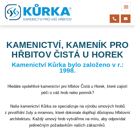
KAMENICTVÍ, KAMENÍK PRO
HŘBITOV ČISTÁ U HOREK
Kamenictví Kůrka bylo založeno v r.:
1998.
Hledáte spolehlivé kamenictví pro hřbitov Čistá u Horek, které zajistí
péči o váš hrob nebo pomník?
Naše kamenictví Kůrka se specializuje na výrobu urnových hrobů
z prvotřídní žuly a mramoru, které dokonale doplňují důstojnou hřbitovní
architekturu. Každý urnový hrob vytváříme na míru, aby odpovídal
jedinečným požadavkům našich zákazníků.