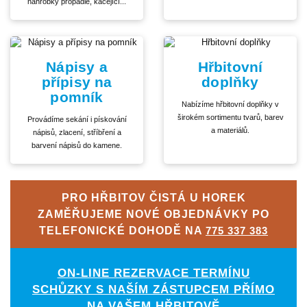
náhrobky propadlé, kácející...
Nápisy a
Hřbitovní
přípisy na
doplňky
pomník
Nabízíme hřbitovní doplňky v
širokém sortimentu tvarů, barev
Provádíme sekání i pískování
a materiálů.
nápisů, zlacení, stříbření a
barvení nápisů do kamene.
PRO HŘBITOV ČISTÁ U HOREK
ZAMĚŘUJEME NOVÉ OBJEDNÁVKY PO
TELEFONICKÉ DOHODĚ NA
775 337 383
ON-LINE REZERVACE TERMÍNU
SCHŮZKY S NAŠÍM ZÁSTUPCEM PŘÍMO
NA VAŠEM HŘBITOVĚ