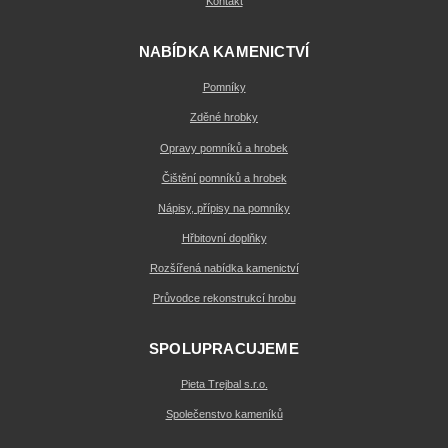
Kontakt
NABÍDKA KAMENICTVÍ
Pomníky
Zděné hrobky
Opravy pomníků a hrobek
Čištění pomníků a hrobek
Nápisy, přípisy na pomníky
Hřbitovní doplňky
Rozšířená nabídka kamenictví
Průvodce rekonstrukcí hrobu
SPOLUPRACUJEME
Pieta Trejbal s.r.o.
Společenstvo kameníků