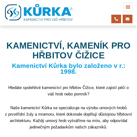
KAMENICTVÍ, KAMENÍK PRO
HŘBITOV ČIŽICE
Kamenictví Kůrka bylo založeno v r.:
1998.
Hledáte spolehlivé kamenictví pro hřbitov Čižice, které zajistí péči o
váš hrob nebo pomník?
Naše kamenictví Kůrka se specializuje na výrobu urnových hrobů
z prvotřídní žuly a mramoru, které dokonale doplňují důstojnou hřbitovní
architekturu. Každý urnový hrob vytváříme na míru, aby odpovídal
jedinečným požadavkům našich zákazníků.