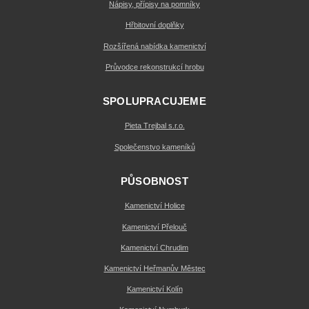
Nápisy, přípisy na pomníky
Hřbitovní doplňky
Rozšířená nabídka kamenictví
Průvodce rekonstrukcí hrobu
SPOLUPRACUJEME
Pieta Trejbal s.r.o.
Společenstvo kameníků
PŮSOBNOST
Kamenictví Holice
Kamenictví Přelouč
Kamenictví Chrudim
Kamenictví Heřmanův Městec
Kamenictví Kolín