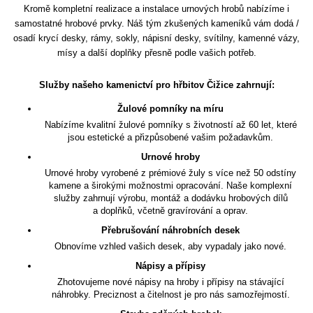
Kromě kompletní realizace a instalace urnových hrobů nabízíme i
samostatné hrobové prvky. Náš tým zkušených kameníků vám dodá /
osadí krycí desky, rámy, sokly, nápisní desky, svítilny, kamenné vázy,
mísy a další doplňky přesně podle vašich potřeb.
Služby našeho kamenictví pro hřbitov Čižice zahrnují:
Žulové pomníky na míru
Nabízíme kvalitní žulové pomníky s životností až 60 let, které
jsou estetické a přizpůsobené vašim požadavkům.
Urnové hroby
Urnové hroby vyrobené z prémiové žuly s více než 50 odstíny
kamene a širokými možnostmi opracování. Naše komplexní
služby zahrnují výrobu, montáž a dodávku hrobových dílů
a doplňků, včetně gravírování a oprav.
Přebrušování náhrobních desek
Obnovíme vzhled vašich desek, aby vypadaly jako nové.
Nápisy a přípisy
Zhotovujeme nové nápisy na hroby i přípisy na stávající
náhrobky. Preciznost a čitelnost je pro nás samozřejmostí.