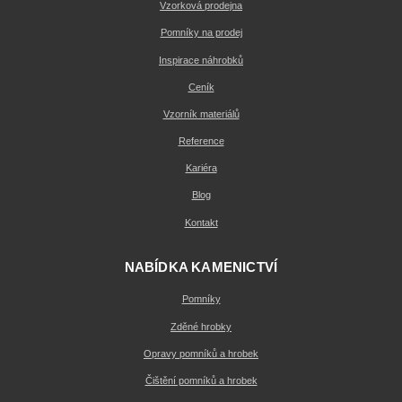
Vzorková prodejna
Pomníky na prodej
Inspirace náhrobků
Ceník
Vzorník materiálů
Reference
Kariéra
Blog
Kontakt
NABÍDKA KAMENICTVÍ
Pomníky
Zděné hrobky
Opravy pomníků a hrobek
Čištění pomníků a hrobek