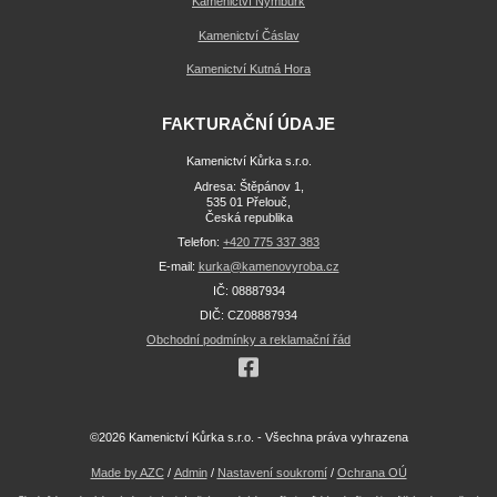
Kamenictví Nymburk
Kamenictví Čáslav
Kamenictví Kutná Hora
FAKTURAČNÍ ÚDAJE
Kamenictví Kůrka s.r.o.
Adresa: Štěpánov 1,
535 01 Přelouč,
Česká republika
Telefon:
+420 775 337 383
E-mail:
kurka@kamenovyroba.cz
IČ: 08887934
DIČ: CZ08887934
Obchodní podmínky a reklamační řád
©2026 Kamenictví Kůrka s.r.o. - Všechna práva vyhrazena
Made by AZC
/
Admin
/
Nastavení soukromí
/
Ochrana OÚ