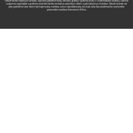
Obsah těchto webových stránek, zejména jednotlivé texty, obrázky, grafika i grafické prvky či multimediální soubory, celkové
vzájemné uspořádání a grafické ztvárnění těchto stránek je autorským dílem a jako takové je chráněno. Obsah stránek ani
jeho jednotlivé části nesmí být kopírovány, měněny, znovu reprodukovány ani jinak užity bez předchozího výslovného
písemného souhlasu Kamenictví Kůrka.