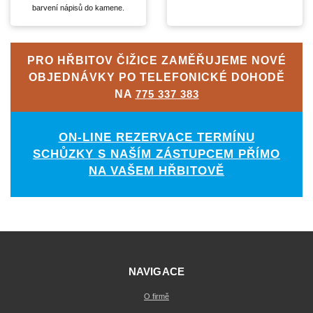
barvení nápisů do kamene.
PRO HŘBITOV ČIŽICE ZAMĚŘUJEME NOVÉ
OBJEDNÁVKY PO TELEFONICKÉ DOHODĚ
NA
775 337 383
ON-LINE REZERVACE TERMÍNU
SCHŮZKY S NAŠÍM ZÁSTUPCEM PŘÍMO
NA VAŠEM HŘBITOVĚ
NAVIGACE
O firmě