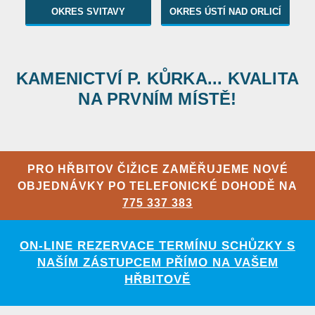
OKRES SVITAVY
OKRES ÚSTÍ NAD ORLICÍ
KAMENICTVÍ P. KŮRKA... KVALITA
NA PRVNÍM MÍSTĚ!
PRO HŘBITOV ČIŽICE ZAMĚŘUJEME NOVÉ
OBJEDNÁVKY PO TELEFONICKÉ DOHODĚ NA
775 337 383
ON-LINE REZERVACE TERMÍNU SCHŮZKY S
NAŠÍM ZÁSTUPCEM PŘÍMO NA VAŠEM
HŘBITOVĚ