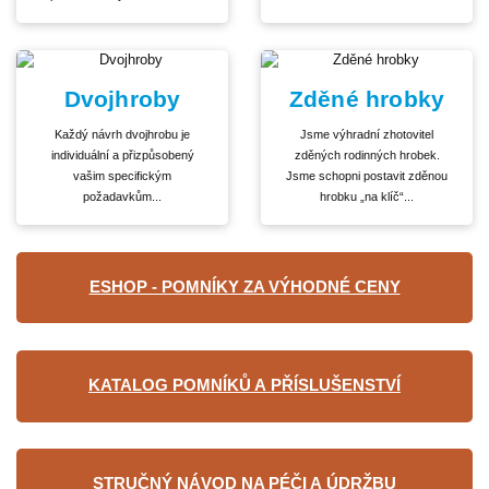
Dvojhroby
Zděné hrobky
Každý návrh dvojhrobu je
Jsme výhradní zhotovitel
individuální a přizpůsobený
zděných rodinných hrobek.
vašim specifickým
Jsme schopni postavit zděnou
požadavkům...
hrobku „na klíč“...
ESHOP - POMNÍKY ZA VÝHODNÉ CENY
KATALOG POMNÍKŮ A PŘÍSLUŠENSTVÍ
STRUČNÝ NÁVOD NA PÉČI A ÚDRŽBU