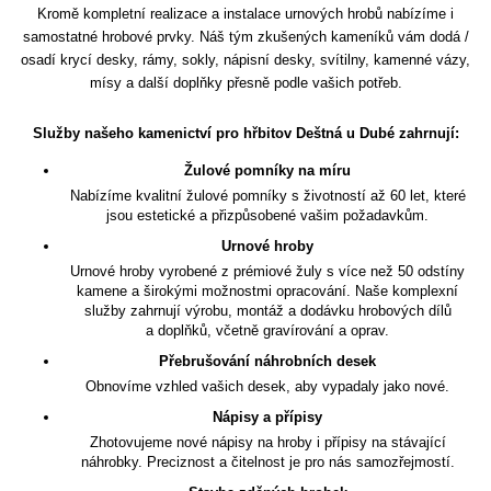
Kromě kompletní realizace a instalace urnových hrobů nabízíme i
samostatné hrobové prvky. Náš tým zkušených kameníků vám dodá /
osadí krycí desky, rámy, sokly, nápisní desky, svítilny, kamenné vázy,
mísy a další doplňky přesně podle vašich potřeb.
Služby našeho kamenictví pro hřbitov Deštná u Dubé zahrnují:
Žulové pomníky na míru
Nabízíme kvalitní žulové pomníky s životností až 60 let, které
jsou estetické a přizpůsobené vašim požadavkům.
Urnové hroby
Urnové hroby vyrobené z prémiové žuly s více než 50 odstíny
kamene a širokými možnostmi opracování. Naše komplexní
služby zahrnují výrobu, montáž a dodávku hrobových dílů
a doplňků, včetně gravírování a oprav.
Přebrušování náhrobních desek
Obnovíme vzhled vašich desek, aby vypadaly jako nové.
Nápisy a přípisy
Zhotovujeme nové nápisy na hroby i přípisy na stávající
náhrobky. Preciznost a čitelnost je pro nás samozřejmostí.