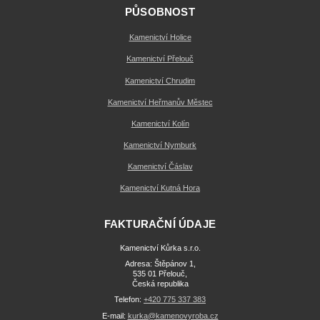
PŮSOBNOST
Kamenictví Holice
Kamenictví Přelouč
Kamenictví Chrudim
Kamenictví Heřmanův Městec
Kamenictví Kolín
Kamenictví Nymburk
Kamenictví Čáslav
Kamenictví Kutná Hora
FAKTURAČNÍ ÚDAJE
Kamenictví Kůrka s.r.o.
Adresa: Štěpánov 1,
535 01 Přelouč,
Česká republika
Telefon:
+420 775 337 383
E-mail:
kurka@kamenovyroba.cz