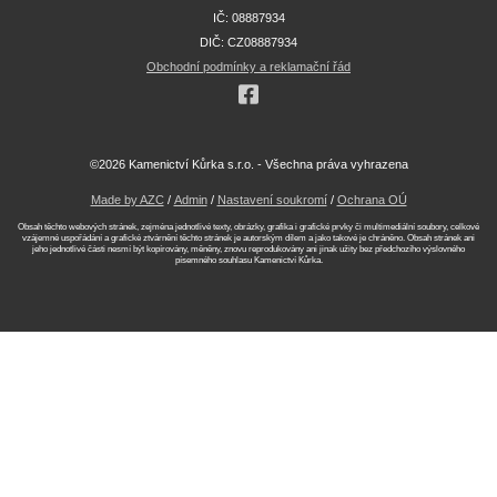
IČ: 08887934
DIČ: CZ08887934
Obchodní podmínky a reklamační řád
©2026 Kamenictví Kůrka s.r.o. - Všechna práva vyhrazena
Made by AZC
/
Admin
/
Nastavení soukromí
/
Ochrana OÚ
Obsah těchto webových stránek, zejména jednotlivé texty, obrázky, grafika i grafické prvky či multimediální soubory, celkové
vzájemné uspořádání a grafické ztvárnění těchto stránek je autorským dílem a jako takové je chráněno. Obsah stránek ani
jeho jednotlivé části nesmí být kopírovány, měněny, znovu reprodukovány ani jinak užity bez předchozího výslovného
písemného souhlasu Kamenictví Kůrka.