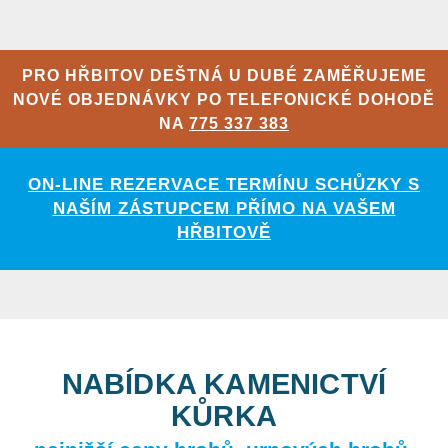
PRO HŘBITOV DEŠTNÁ U DUBÉ ZAMĚŘUJEME
NOVÉ OBJEDNÁVKY PO TELEFONICKÉ DOHODĚ
NA
775 337 383
ON-LINE REZERVACE TERMÍNU SCHŮZKY S
NAŠÍM ZÁSTUPCEM PŘÍMO NA VAŠEM
HŘBITOVĚ
NABÍDKA KAMENICTVÍ
KŮRKA