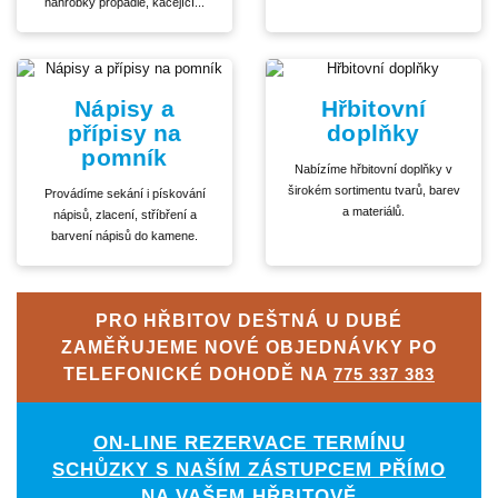
náhrobky propadlé, kácející...
Nápisy a
Hřbitovní
přípisy na
doplňky
pomník
Nabízíme hřbitovní doplňky v
širokém sortimentu tvarů, barev
Provádíme sekání i pískování
a materiálů.
nápisů, zlacení, stříbření a
barvení nápisů do kamene.
PRO HŘBITOV DEŠTNÁ U DUBÉ
ZAMĚŘUJEME NOVÉ OBJEDNÁVKY PO
TELEFONICKÉ DOHODĚ NA
775 337 383
ON-LINE REZERVACE TERMÍNU
SCHŮZKY S NAŠÍM ZÁSTUPCEM PŘÍMO
NA VAŠEM HŘBITOVĚ