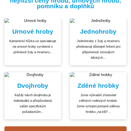
nejnižší ceny hrobů, urnových hrobů,
pomníku a doplňků
Urnové hroby
Jednohroby
Kamenictví Kůrka se specializuje
Jednohroby z žuly a mramoru
na urnové hroby vyrobené z
představují důstojné řešení pro
prémiové žuly a mramoru...
připomenutí zesnulých
blízkých...
Dvojhroby
Zděné hrobky
Každý návrh dvojhrobu je
Jsme výhradní zhotovitel
individuální a přizpůsobený
zděných rodinných hrobek.
vašim specifickým
Jsme schopni postavit zděnou
požadavkům...
hrobku „na klíč“...