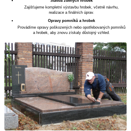
Stavba zděných hrobek
Zajišťujeme kompletní výstavbu hrobek, včetně návrhu,
realizace a finálních úprav.
Opravy pomníků a hrobek
Provádíme opravy poškozených nebo opotřebovaných pomníků
a hrobek, aby znovu získaly důstojný vzhled.