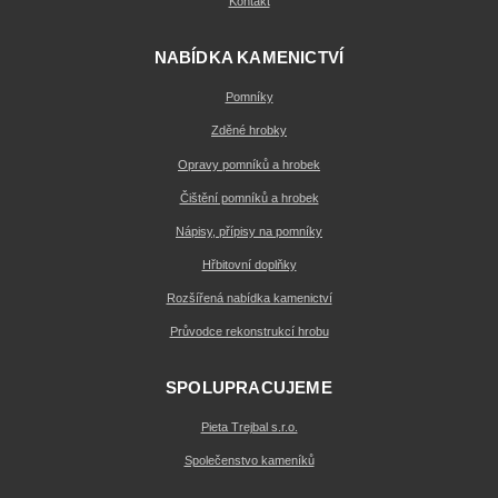
Kontakt
NABÍDKA KAMENICTVÍ
Pomníky
Zděné hrobky
Opravy pomníků a hrobek
Čištění pomníků a hrobek
Nápisy, přípisy na pomníky
Hřbitovní doplňky
Rozšířená nabídka kamenictví
Průvodce rekonstrukcí hrobu
SPOLUPRACUJEME
Pieta Trejbal s.r.o.
Společenstvo kameníků