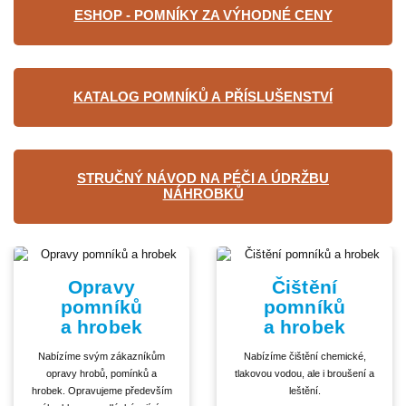
ESHOP - POMNÍKY ZA VÝHODNÉ CENY
KATALOG POMNÍKŮ A PŘÍSLUŠENSTVÍ
STRUČNÝ NÁVOD NA PÉČI A ÚDRŽBU
NÁHROBKŮ
Opravy
Čištění
pomníků
pomníků
a hrobek
a hrobek
Nabízíme svým zákazníkům
Nabízíme čištění chemické,
opravy hrobů, pomínků a
tlakovou vodou, ale i broušení a
hrobek. Opravujeme především
leštění.