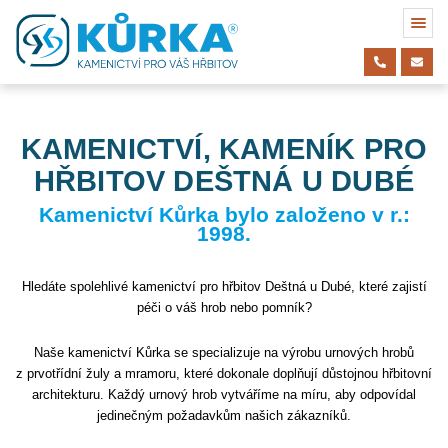
KAMENICTVÍ, KAMENÍK PRO
HŘBITOV DEŠTNÁ U DUBÉ
Kamenictví Kůrka bylo založeno v r.:
1998.
Hledáte spolehlivé kamenictví pro hřbitov Deštná u Dubé, které zajistí
péči o váš hrob nebo pomník?
Naše kamenictví Kůrka se specializuje na výrobu urnových hrobů
z prvotřídní žuly a mramoru, které dokonale doplňují důstojnou hřbitovní
architekturu. Každý urnový hrob vytváříme na míru, aby odpovídal
jedinečným požadavkům našich zákazníků.