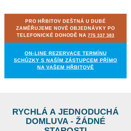
PRO HŘBITOV DEŠTNÁ U DUBÉ
ZAMĚŘUJEME NOVÉ OBJEDNÁVKY PO
TELEFONICKÉ DOHODĚ NA
775 337 383
ON-LINE REZERVACE TERMÍNU
SCHŮZKY S NAŠÍM ZÁSTUPCEM PŘÍMO
NA VAŠEM HŘBITOVĚ
RYCHLÁ A JEDNODUCHÁ
DOMLUVA - ŽÁDNÉ
STAROSTI