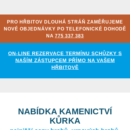
PRO HŘBITOV DLOUHÁ STRÁŇ ZAMĚŘUJEME
NOVÉ OBJEDNÁVKY PO TELEFONICKÉ DOHODĚ
NA
775 337 383
ON-LINE REZERVACE TERMÍNU SCHŮZKY S
NAŠÍM ZÁSTUPCEM PŘÍMO NA VAŠEM
HŘBITOVĚ
NABÍDKA KAMENICTVÍ
KŮRKA