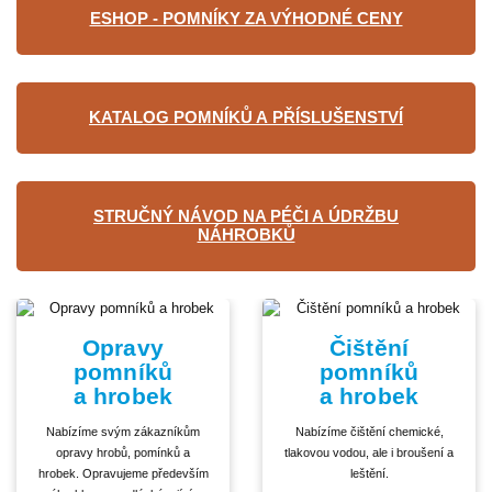
ESHOP - POMNÍKY ZA VÝHODNÉ CENY
KATALOG POMNÍKŮ A PŘÍSLUŠENSTVÍ
STRUČNÝ NÁVOD NA PÉČI A ÚDRŽBU
NÁHROBKŮ
Opravy
Čištění
pomníků
pomníků
a hrobek
a hrobek
Nabízíme svým zákazníkům
Nabízíme čištění chemické,
opravy hrobů, pomínků a
tlakovou vodou, ale i broušení a
hrobek. Opravujeme především
leštění.