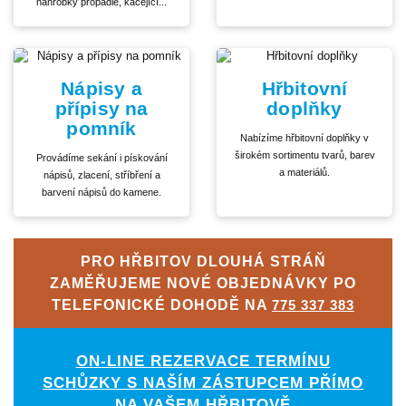
náhrobky propadlé, kácející...
Nápisy a
Hřbitovní
přípisy na
doplňky
pomník
Nabízíme hřbitovní doplňky v
širokém sortimentu tvarů, barev
Provádíme sekání i pískování
a materiálů.
nápisů, zlacení, stříbření a
barvení nápisů do kamene.
PRO HŘBITOV DLOUHÁ STRÁŇ
ZAMĚŘUJEME NOVÉ OBJEDNÁVKY PO
TELEFONICKÉ DOHODĚ NA
775 337 383
ON-LINE REZERVACE TERMÍNU
SCHŮZKY S NAŠÍM ZÁSTUPCEM PŘÍMO
NA VAŠEM HŘBITOVĚ