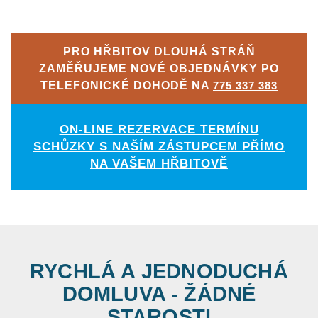
PRO HŘBITOV DLOUHÁ STRÁŇ
ZAMĚŘUJEME NOVÉ OBJEDNÁVKY PO
TELEFONICKÉ DOHODĚ NA
775 337 383
ON-LINE REZERVACE TERMÍNU
SCHŮZKY S NAŠÍM ZÁSTUPCEM PŘÍMO
NA VAŠEM HŘBITOVĚ
RYCHLÁ A JEDNODUCHÁ
DOMLUVA - ŽÁDNÉ
STAROSTI