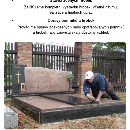
Stavba zděných hrobek
Zajišťujeme kompletní výstavbu hrobek, včetně návrhu,
realizace a finálních úprav.
Opravy pomníků a hrobek
Provádíme opravy poškozených nebo opotřebovaných pomníků
a hrobek, aby znovu získaly důstojný vzhled.