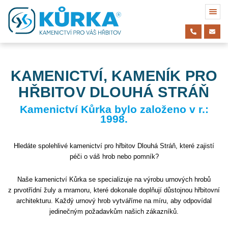
KAMENICTVÍ, KAMENÍK PRO
HŘBITOV DLOUHÁ STRÁŇ
Kamenictví Kůrka bylo založeno v r.:
1998.
Hledáte spolehlivé kamenictví pro hřbitov Dlouhá Stráň, které zajistí
péči o váš hrob nebo pomník?
Naše kamenictví Kůrka se specializuje na výrobu urnových hrobů
z prvotřídní žuly a mramoru, které dokonale doplňují důstojnou hřbitovní
architekturu. Každý urnový hrob vytváříme na míru, aby odpovídal
jedinečným požadavkům našich zákazníků.