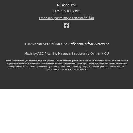
IČ: 08887934
DIČ: CZ08887934
Obchodní podmínky a reklamační řád
©2026 Kamenictví Kůrka s.r.o. - Všechna práva vyhrazena
Made by AZC
/
Admin
/
Nastavení soukromí
/
Ochrana OÚ
Obsah těchto webových stránek, zejména jednotlivé texty, obrázky, grafika i grafické prvky či multimediální soubory, celkové
vzájemné uspořádání a grafické ztvárnění těchto stránek je autorským dílem a jako takové je chráněno. Obsah stránek ani
jeho jednotlivé části nesmí být kopírovány, měněny, znovu reprodukovány ani jinak užity bez předchozího výslovného
písemného souhlasu Kamenictví Kůrka.