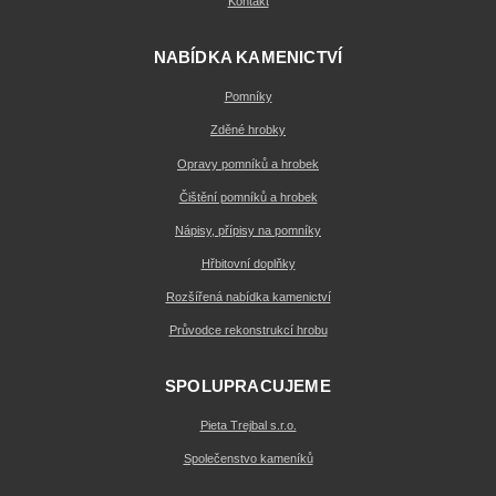
Kontakt
NABÍDKA KAMENICTVÍ
Pomníky
Zděné hrobky
Opravy pomníků a hrobek
Čištění pomníků a hrobek
Nápisy, přípisy na pomníky
Hřbitovní doplňky
Rozšířená nabídka kamenictví
Průvodce rekonstrukcí hrobu
SPOLUPRACUJEME
Pieta Trejbal s.r.o.
Společenstvo kameníků