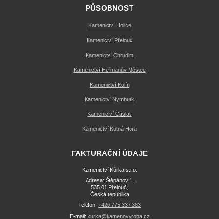
PŮSOBNOST
Kamenictví Holice
Kamenictví Přelouč
Kamenictví Chrudim
Kamenictví Heřmanův Městec
Kamenictví Kolín
Kamenictví Nymburk
Kamenictví Čáslav
Kamenictví Kutná Hora
FAKTURAČNÍ ÚDAJE
Kamenictví Kůrka s.r.o.
Adresa: Štěpánov 1,
535 01 Přelouč,
Česká republika
Telefon:
+420 775 337 383
E-mail:
kurka@kamenovyroba.cz