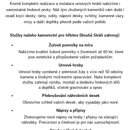
Kromě kompletní realizace a instalace urnových hrobů nabízíme i
samostatné hrobové prvky. Náš tým zkušených kameníků vám dodá /
osadí krycí desky, rámy, sokly, nápisní desky, svítilny, kamenné vázy,
mísy a další doplňky přesně podle vašich potřeb.
Služby našeho kamenictví pro hřbitov Dlouhá Stráň zahrnují:
Žulové pomníky na míru
Nabízíme kvalitní žulové pomníky s životností až 60 let, které
jsou estetické a přizpůsobené vašim požadavkům.
Urnové hroby
Urnové hroby vyrobené z prémiové žuly s více než 50 odstíny
kamene a širokými možnostmi opracování. Naše komplexní
služby zahrnují výrobu, montáž a dodávku hrobových dílů
a doplňků, včetně gravírování a oprav.
Přebrušování náhrobních desek
Obnovíme vzhled vašich desek, aby vypadaly jako nové.
Nápisy a přípisy
Zhotovujeme nové nápisy na hroby i přípisy na stávající
náhrobky. Preciznost a čitelnost je pro nás samozřejmostí.