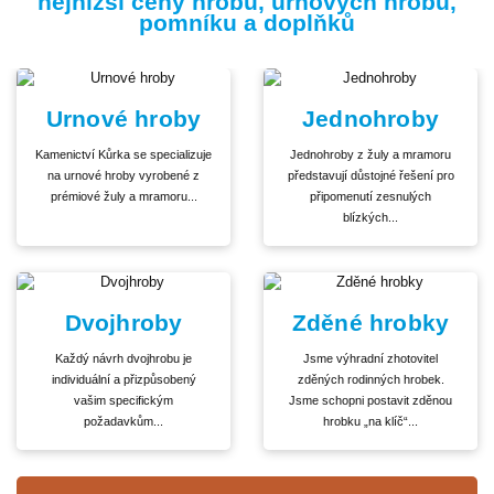
nejnižší ceny hrobů, urnových hrobů,
pomníku a doplňků
Urnové hroby
Jednohroby
Kamenictví Kůrka se specializuje
Jednohroby z žuly a mramoru
na urnové hroby vyrobené z
představují důstojné řešení pro
prémiové žuly a mramoru...
připomenutí zesnulých
blízkých...
Dvojhroby
Zděné hrobky
Každý návrh dvojhrobu je
Jsme výhradní zhotovitel
individuální a přizpůsobený
zděných rodinných hrobek.
vašim specifickým
Jsme schopni postavit zděnou
požadavkům...
hrobku „na klíč“...