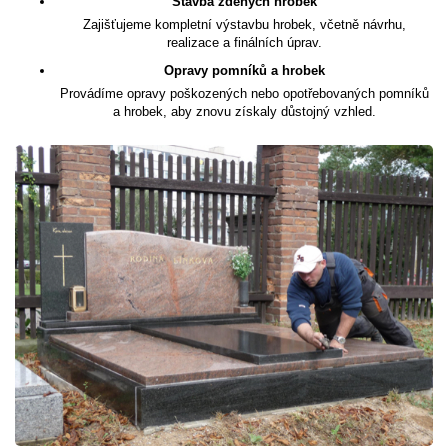
Stavba zděných hrobek
Zajišťujeme kompletní výstavbu hrobek, včetně návrhu,
realizace a finálních úprav.
Opravy pomníků a hrobek
Provádíme opravy poškozených nebo opotřebovaných pomníků
a hrobek, aby znovu získaly důstojný vzhled.