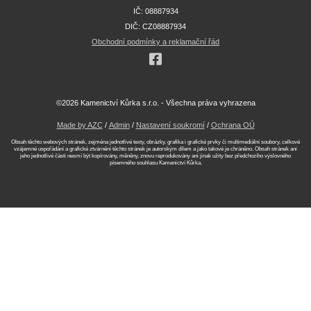
IČ: 08887934
DIČ: CZ08887934
Obchodní podmínky a reklamační řád
©2026 Kamenictví Kůrka s.r.o. - Všechna práva vyhrazena
Made by AZC
/
Admin
/
Nastavení soukromí
/
Ochrana OÚ
Obsah těchto webových stránek, zejména jednotlivé texty, obrázky, grafika i grafické prvky či multimediální soubory, celkové
vzájemné uspořádání a grafické ztvárnění těchto stránek je autorským dílem a jako takové je chráněno. Obsah stránek ani
jeho jednotlivé části nesmí být kopírovány, měněny, znovu reprodukovány ani jinak užity bez předchozího výslovného
písemného souhlasu Kamenictví Kůrka.