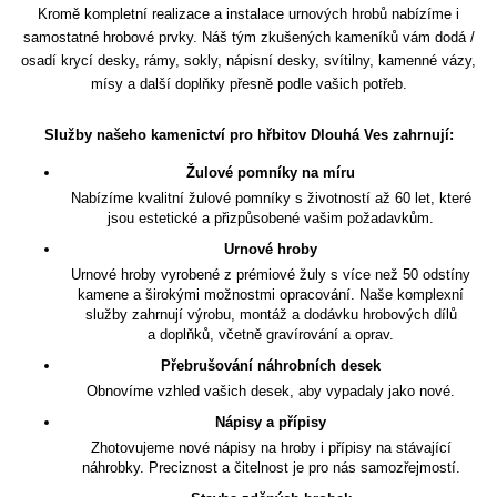
Kromě kompletní realizace a instalace urnových hrobů nabízíme i
samostatné hrobové prvky. Náš tým zkušených kameníků vám dodá /
osadí krycí desky, rámy, sokly, nápisní desky, svítilny, kamenné vázy,
mísy a další doplňky přesně podle vašich potřeb.
Služby našeho kamenictví pro hřbitov Dlouhá Ves zahrnují:
Žulové pomníky na míru
Nabízíme kvalitní žulové pomníky s životností až 60 let, které
jsou estetické a přizpůsobené vašim požadavkům.
Urnové hroby
Urnové hroby vyrobené z prémiové žuly s více než 50 odstíny
kamene a širokými možnostmi opracování. Naše komplexní
služby zahrnují výrobu, montáž a dodávku hrobových dílů
a doplňků, včetně gravírování a oprav.
Přebrušování náhrobních desek
Obnovíme vzhled vašich desek, aby vypadaly jako nové.
Nápisy a přípisy
Zhotovujeme nové nápisy na hroby i přípisy na stávající
náhrobky. Preciznost a čitelnost je pro nás samozřejmostí.