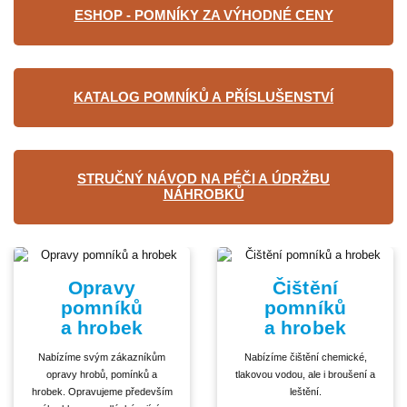
ESHOP - POMNÍKY ZA VÝHODNÉ CENY
KATALOG POMNÍKŮ A PŘÍSLUŠENSTVÍ
STRUČNÝ NÁVOD NA PÉČI A ÚDRŽBU
NÁHROBKŮ
Opravy
Čištění
pomníků
pomníků
a hrobek
a hrobek
Nabízíme svým zákazníkům
Nabízíme čištění chemické,
opravy hrobů, pomínků a
tlakovou vodou, ale i broušení a
hrobek. Opravujeme především
leštění.