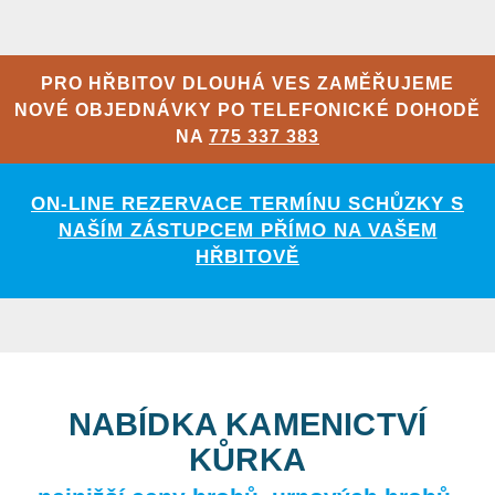
PRO HŘBITOV DLOUHÁ VES ZAMĚŘUJEME
NOVÉ OBJEDNÁVKY PO TELEFONICKÉ DOHODĚ
NA
775 337 383
ON-LINE REZERVACE TERMÍNU SCHŮZKY S
NAŠÍM ZÁSTUPCEM PŘÍMO NA VAŠEM
HŘBITOVĚ
NABÍDKA KAMENICTVÍ
KŮRKA