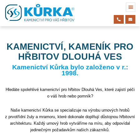
KAMENICTVÍ, KAMENÍK PRO
HŘBITOV DLOUHÁ VES
Kamenictví Kůrka bylo založeno v r.:
1998.
Hledáte spolehlivé kamenictví pro hřbitov Dlouhá Ves, které zajistí péči
o váš hrob nebo pomník?
Naše kamenictví Kůrka se specializuje na výrobu urnových hrobů
z prvotřídní žuly a mramoru, které dokonale doplňují důstojnou hřbitovní
architekturu. Každý urnový hrob vytváříme na míru, aby odpovídal
jedinečným požadavkům našich zákazníků.