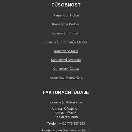
PŮSOBNOST
Kamenictví Holice
Kamenictví Přelouč
Kamenictví Chrudim
Kamenictví Heřmanův Městec
Kamenictví Kolín
Kamenictví Nymburk
Kamenictví Čáslav
Kamenictví Kutná Hora
FAKTURAČNÍ ÚDAJE
Kamenictví Kůrka s.r.o.
Adresa: Štěpánov 1,
535 01 Přelouč,
Česká republika
Telefon:
+420 775 337 383
E-mail:
kurka@kamenovyroba.cz