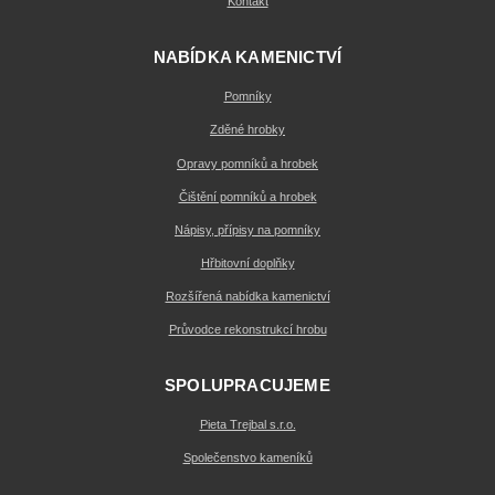
Kontakt
NABÍDKA KAMENICTVÍ
Pomníky
Zděné hrobky
Opravy pomníků a hrobek
Čištění pomníků a hrobek
Nápisy, přípisy na pomníky
Hřbitovní doplňky
Rozšířená nabídka kamenictví
Průvodce rekonstrukcí hrobu
SPOLUPRACUJEME
Pieta Trejbal s.r.o.
Společenstvo kameníků