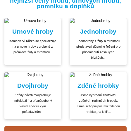
nejnižší ceny hrobů, urnových hrobů,
pomníku a doplňků
Urnové hroby
Jednohroby
Kamenictví Kůrka se specializuje
Jednohroby z žuly a mramoru
na urnové hroby vyrobené z
představují důstojné řešení pro
prémiové žuly a mramoru...
připomenutí zesnulých
blízkých...
Dvojhroby
Zděné hrobky
Každý návrh dvojhrobu je
Jsme výhradní zhotovitel
individuální a přizpůsobený
zděných rodinných hrobek.
vašim specifickým
Jsme schopni postavit zděnou
požadavkům...
hrobku „na klíč“...