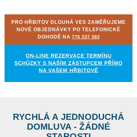
PRO HŘBITOV DLOUHÁ VES ZAMĚŘUJEME
NOVÉ OBJEDNÁVKY PO TELEFONICKÉ
DOHODĚ NA
775 337 383
ON-LINE REZERVACE TERMÍNU
SCHŮZKY S NAŠÍM ZÁSTUPCEM PŘÍMO
NA VAŠEM HŘBITOVĚ
RYCHLÁ A JEDNODUCHÁ
DOMLUVA - ŽÁDNÉ
STAROSTI