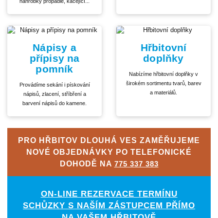
náhrobky propadlé, kácející...
Nápisy a
Hřbitovní
přípisy na
doplňky
pomník
Nabízíme hřbitovní doplňky v
širokém sortimentu tvarů, barev
Provádíme sekání i pískování
a materiálů.
nápisů, zlacení, stříbření a
barvení nápisů do kamene.
PRO HŘBITOV DLOUHÁ VES ZAMĚŘUJEME
NOVÉ OBJEDNÁVKY PO TELEFONICKÉ
DOHODĚ NA
775 337 383
ON-LINE REZERVACE TERMÍNU
SCHŮZKY S NAŠÍM ZÁSTUPCEM PŘÍMO
NA VAŠEM HŘBITOVĚ