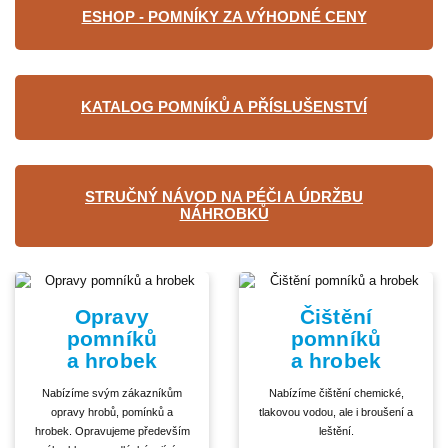
ESHOP - POMNÍKY ZA VÝHODNÉ CENY
KATALOG POMNÍKŮ A PŘÍSLUŠENSTVÍ
STRUČNÝ NÁVOD NA PÉČI A ÚDRŽBU
NÁHROBKŮ
Opravy
Čištění
pomníků
pomníků
a hrobek
a hrobek
Nabízíme svým zákazníkům
Nabízíme čištění chemické,
opravy hrobů, pomínků a
tlakovou vodou, ale i broušení a
hrobek. Opravujeme především
leštění.