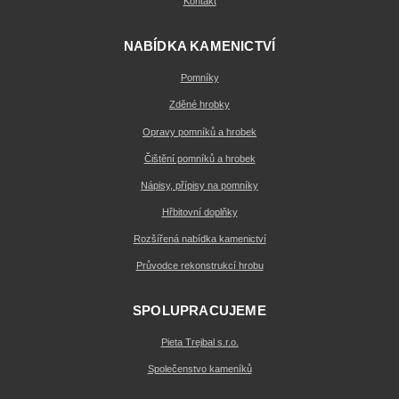
Kontakt
NABÍDKA KAMENICTVÍ
Pomníky
Zděné hrobky
Opravy pomníků a hrobek
Čištění pomníků a hrobek
Nápisy, přípisy na pomníky
Hřbitovní doplňky
Rozšířená nabídka kamenictví
Průvodce rekonstrukcí hrobu
SPOLUPRACUJEME
Pieta Trejbal s.r.o.
Společenstvo kameníků