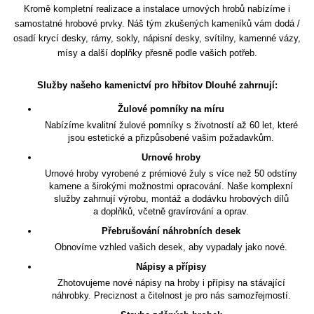
Kromě kompletní realizace a instalace urnových hrobů nabízíme i
samostatné hrobové prvky. Náš tým zkušených kameníků vám dodá /
osadí krycí desky, rámy, sokly, nápisní desky, svítilny, kamenné vázy,
mísy a další doplňky přesně podle vašich potřeb.
Služby našeho kamenictví pro hřbitov Dlouhé zahrnují:
Žulové pomníky na míru
Nabízíme kvalitní žulové pomníky s životností až 60 let, které
jsou estetické a přizpůsobené vašim požadavkům.
Urnové hroby
Urnové hroby vyrobené z prémiové žuly s více než 50 odstíny
kamene a širokými možnostmi opracování. Naše komplexní
služby zahrnují výrobu, montáž a dodávku hrobových dílů
a doplňků, včetně gravírování a oprav.
Přebrušování náhrobních desek
Obnovíme vzhled vašich desek, aby vypadaly jako nové.
Nápisy a přípisy
Zhotovujeme nové nápisy na hroby i přípisy na stávající
náhrobky. Preciznost a čitelnost je pro nás samozřejmostí.