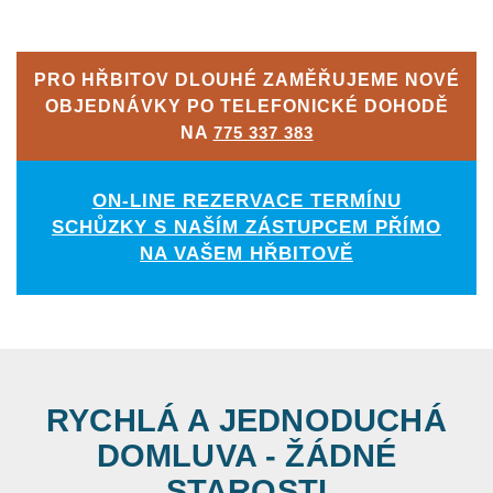
PRO HŘBITOV DLOUHÉ ZAMĚŘUJEME NOVÉ
OBJEDNÁVKY PO TELEFONICKÉ DOHODĚ
NA
775 337 383
ON-LINE REZERVACE TERMÍNU
SCHŮZKY S NAŠÍM ZÁSTUPCEM PŘÍMO
NA VAŠEM HŘBITOVĚ
RYCHLÁ A JEDNODUCHÁ
DOMLUVA - ŽÁDNÉ
STAROSTI