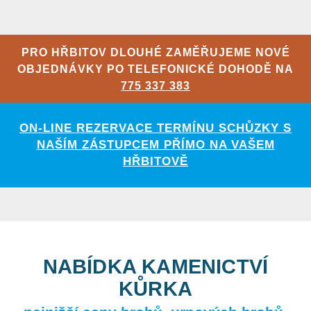
PRO HŘBITOV DLOUHÉ ZAMĚŘUJEME NOVÉ
OBJEDNÁVKY PO TELEFONICKÉ DOHODĚ NA
775 337 383
ON-LINE REZERVACE TERMÍNU SCHŮZKY S
NAŠÍM ZÁSTUPCEM PŘÍMO NA VAŠEM
HŘBITOVĚ
NABÍDKA KAMENICTVÍ
KŮRKA