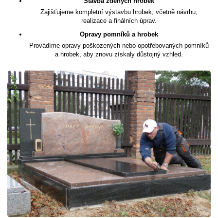
Stavba zděných hrobek
Zajišťujeme kompletní výstavbu hrobek, včetně návrhu,
realizace a finálních úprav.
Opravy pomníků a hrobek
Provádíme opravy poškozených nebo opotřebovaných pomníků
a hrobek, aby znovu získaly důstojný vzhled.