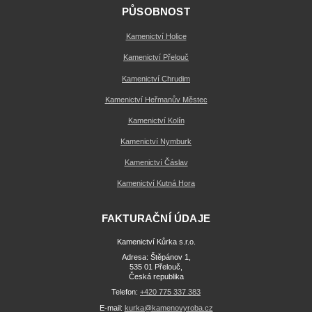
PŮSOBNOST
Kamenictví Holice
Kamenictví Přelouč
Kamenictví Chrudim
Kamenictví Heřmanův Městec
Kamenictví Kolín
Kamenictví Nymburk
Kamenictví Čáslav
Kamenictví Kutná Hora
FAKTURAČNÍ ÚDAJE
Kamenictví Kůrka s.r.o.
Adresa: Štěpánov 1,
535 01 Přelouč,
Česká republika
Telefon:
+420 775 337 383
E-mail:
kurka@kamenovyroba.cz