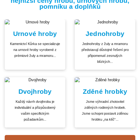
nejnižší ceny hrobů, urnových hrobů,
pomníku a doplňků
Urnové hroby
Jednohroby
Kamenictví Kůrka se specializuje
Jednohroby z žuly a mramoru
na urnové hroby vyrobené z
představují důstojné řešení pro
prémiové žuly a mramoru...
připomenutí zesnulých
blízkých...
Dvojhroby
Zděné hrobky
Každý návrh dvojhrobu je
Jsme výhradní zhotovitel
individuální a přizpůsobený
zděných rodinných hrobek.
vašim specifickým
Jsme schopni postavit zděnou
požadavkům...
hrobku „na klíč“...