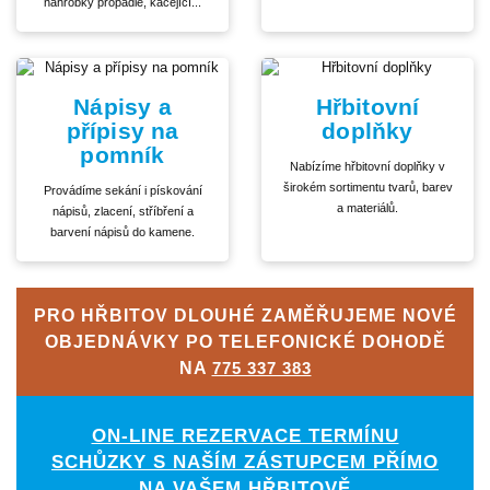
náhrobky propadlé, kácející...
Nápisy a
Hřbitovní
přípisy na
doplňky
pomník
Nabízíme hřbitovní doplňky v
širokém sortimentu tvarů, barev
Provádíme sekání i pískování
a materiálů.
nápisů, zlacení, stříbření a
barvení nápisů do kamene.
PRO HŘBITOV DLOUHÉ ZAMĚŘUJEME NOVÉ
OBJEDNÁVKY PO TELEFONICKÉ DOHODĚ
NA
775 337 383
ON-LINE REZERVACE TERMÍNU
SCHŮZKY S NAŠÍM ZÁSTUPCEM PŘÍMO
NA VAŠEM HŘBITOVĚ