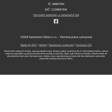
IČ: 08887934
DIČ: CZ08887934
Obchodní podmínky a reklamační řád
©2026 Kamenictví Kůrka s.r.o. - Všechna práva vyhrazena
Made by AZC
/
Admin
/
Nastavení soukromí
/
Ochrana OÚ
Obsah těchto webových stránek, zejména jednotlivé texty, obrázky, grafika i grafické prvky či multimediální soubory, celkové
vzájemné uspořádání a grafické ztvárnění těchto stránek je autorským dílem a jako takové je chráněno. Obsah stránek ani
jeho jednotlivé části nesmí být kopírovány, měněny, znovu reprodukovány ani jinak užity bez předchozího výslovného
písemného souhlasu Kamenictví Kůrka.