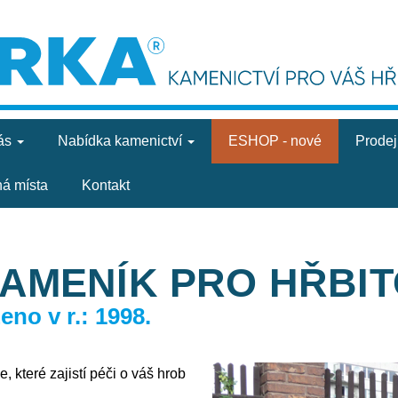
ás
Nabídka
kamenictví
ESHOP - nové
Prode
ná místa
Kontakt
KAMENÍK PRO HŘBI
no v r.: 1998.
, které zajistí péči o váš hrob