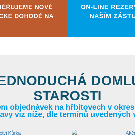
ON-LINE REZER
MĚŘUJEME NOVÉ
NAŠÍM ZÁST
ICKÉ DOHODĚ NA
JEDNODUCHÁ DOMLU
STAROSTI
em objednávek na hřbitovech v okrese
itavy viz níže, dle termínů uvedených 