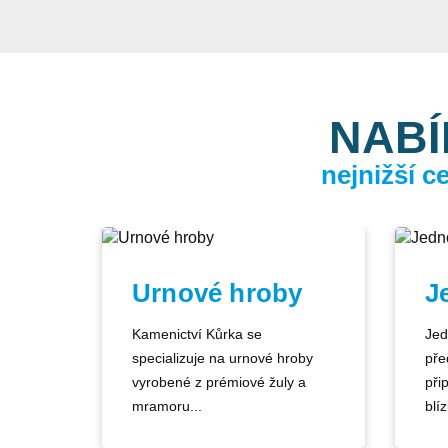
NABÍ
nejnižší 
Urnové hroby
J
Kamenictví Kůrka se
Jed
specializuje na urnové hroby
pře
vyrobené z prémiové žuly a
při
mramoru...
blíz