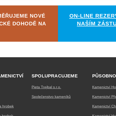
ON-LINE REZER
MĚŘUJEME NOVÉ
NAŠÍM ZÁST
ICKÉ DOHODĚ NA
AMENICTVÍ
SPOLUPRACUJEME
PŮSOBNO
Pieta Trejbal s.r.o.
Kamenictví Ho
Společenstvo kameníků
Kamenictví Př
a hrobek
Kamenictví C
a hrobek
Kamenictví H