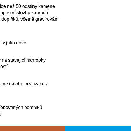
více než 50 odstíny kamene
plexní služby zahrnují
 doplňků, včetně gravírování
ly jako nové.
 na stávající náhrobky.
ostí.
tně návrhu, realizace a
řebovaných pomníků
d.