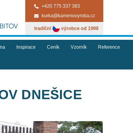
+420 775 337 383
kurka@kamenovyroba.cz
tradiční
výrobce od 1998
jna
Inspirace
Ceník
Vzorník
Reference
TOV DNEŠICE