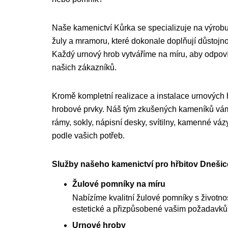
Naše kamenictví Kůrka se specializuje na výrobu
žuly a mramoru, které dokonale doplňují důstojnou
Každý urnový hrob vytváříme na míru, aby odpo
našich zákazníků.
Kromě kompletní realizace a instalace urnových
hrobové prvky. Náš tým zkušených kameníků vám 
rámy, sokly, nápisní desky, svítilny, kamenné váz
podle vašich potřeb.
Služby našeho kamenictví pro hřbitov Dnešice
Žulové pomníky na míru
Nabízíme kvalitní žulové pomníky s životnost
estetické a přizpůsobené vašim požadavk
Urnové hroby