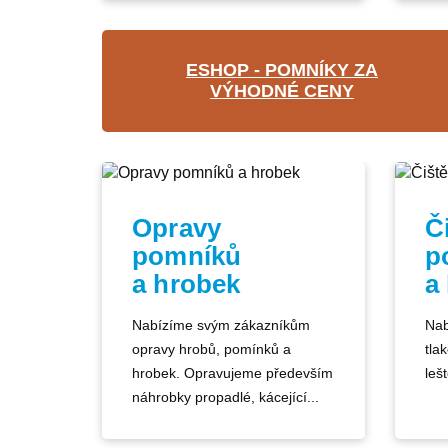
ESHOP - POMNÍKY ZA
VÝHODNÉ CENY
Opravy
Č
pomníků
p
a hrobek
a
Nabízíme svým zákazníkům
Nab
opravy hrobů, pomínků a
tla
hrobek. Opravujeme především
lešt
náhrobky propadlé, kácející...