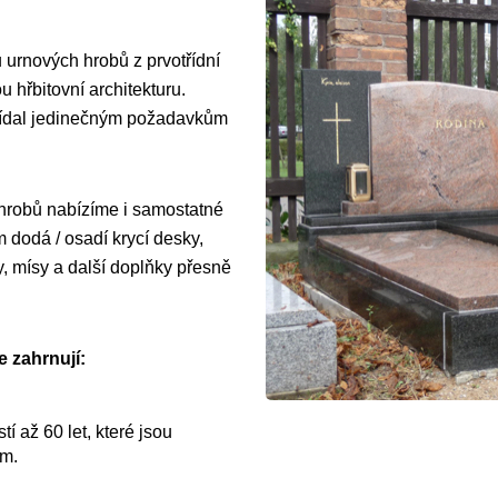
 urnových hrobů z prvotřídní
 hřbitovní architekturu.
vídal jedinečným požadavkům
 hrobů nabízíme i samostatné
dodá / osadí krycí desky,
y, mísy a další doplňky přesně
 zahrnují:
í až 60 let, které jsou
ům.