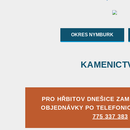
OKRES NYMBURK
KAMENICTVÍ
PRO HŘBITOV DNEŠICE ZA
OBJEDNÁVKY PO TELEFONI
775 337 383