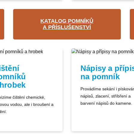
KATALOG POMNÍKŮ
A PŘÍSLUŠENSTVÍ
ištění
Nápisy a přípi
omníků
na pomník
 hrobek
Provádíme sekání i písková
nápisů, zlacení, stříbření a
ízíme čištění chemické,
barvení nápisů do kamene.
kovou vodou, ale i broušení a
ění.