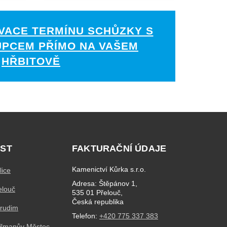
VACE TERMÍNU SCHŮZKY S
UPCEM PŘÍMO NA VAŠEM
HŘBITOVĚ
ST
FAKTURAČNÍ ÚDAJE
Kamenictví Kůrka s.r.o.
lice
Adresa: Štěpánov 1,
elouč
535 01 Přelouč,
Česká republika
hrudim
Telefon:
+420 775 337 383
eřmanův Městec