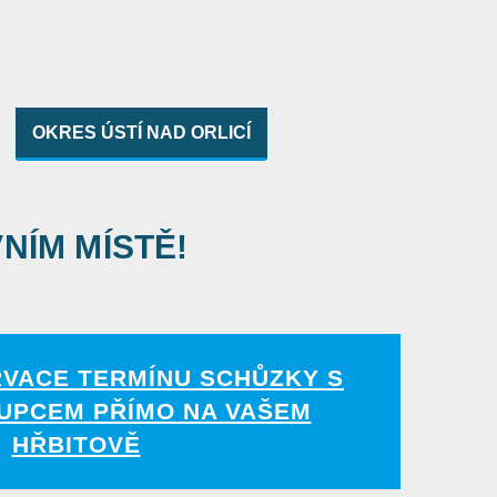
OKRES ÚSTÍ NAD ORLICÍ
VNÍM MÍSTĚ!
RVACE TERMÍNU SCHŮZKY S
UPCEM PŘÍMO NA VAŠEM
HŘBITOVĚ