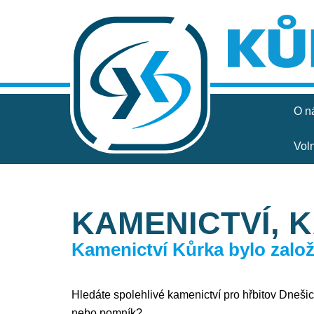
O n
Vol
KAMENICTVÍ, 
Kamenictví Kůrka bylo založe
Hledáte spolehlivé kamenictví pro hřbitov Dnešice
nebo pomník?