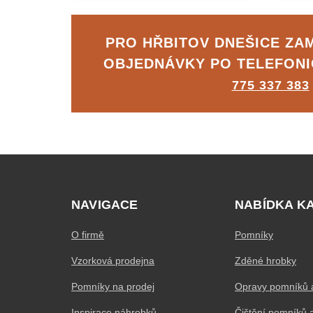
PRO HŘBITOV DNEŠICE ZA
OBJEDNÁVKY PO TELEFON
775 337 383
NAVIGACE
NABÍDKA K
O firmě
Pomníky
Vzorková prodejna
Zděné hrobky
Pomníky na prodej
Opravy pomníků 
Inspirace náhrobků
Čištění pomníků 