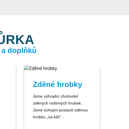
KŮRKA
 a doplňků
Zděné hrobky
Jsme výhradní zhotovitel
zděných rodinných hrobek.
Jsme schopni postavit zděnou
hrobku „na klíč“...