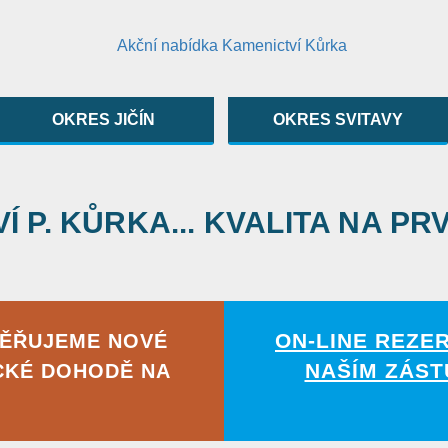
OKRES JIČÍN
OKRES SVITAVY
 P. KŮRKA... KVALITA NA PR
ON-LINE REZE
MĚŘUJEME NOVÉ
NAŠÍM ZÁST
CKÉ DOHODĚ NA