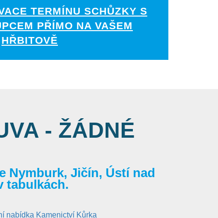
VACE TERMÍNU SCHŮZKY S
UPCEM PŘÍMO NA VAŠEM
HŘBITOVĚ
VA - ŽÁDNÉ
 Nymburk, Jičín, Ústí nad
v tabulkách.