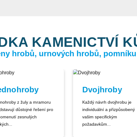
DKA KAMENICTVÍ 
ceny hrobů, urnových hrobů, pomníku
ednohroby
Dvojhroby
nohroby z žuly a mramoru
Každý návrh dvojhrobu je
dstavují důstojné řešení pro
individuální a přizpůsobený
pomenutí zesnulých
vašim specifickým
kých...
požadavkům...