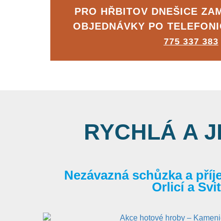
PRO HŘBITOV DNEŠICE ZA
OBJEDNÁVKY PO TELEFON
775 337 383
RYCHLÁ A 
Nezávazná schůzka a příj
Orlicí a Sv