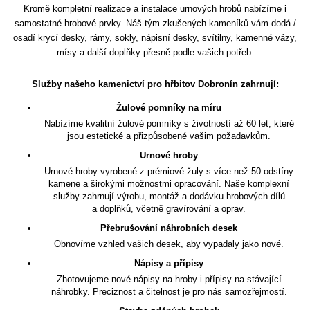
Kromě kompletní realizace a instalace urnových hrobů nabízíme i
samostatné hrobové prvky. Náš tým zkušených kameníků vám dodá /
osadí krycí desky, rámy, sokly, nápisní desky, svítilny, kamenné vázy,
mísy a další doplňky přesně podle vašich potřeb.
Služby našeho kamenictví pro hřbitov Dobronín zahrnují:
Žulové pomníky na míru
Nabízíme kvalitní žulové pomníky s životností až 60 let, které
jsou estetické a přizpůsobené vašim požadavkům.
Urnové hroby
Urnové hroby vyrobené z prémiové žuly s více než 50 odstíny
kamene a širokými možnostmi opracování. Naše komplexní
služby zahrnují výrobu, montáž a dodávku hrobových dílů
a doplňků, včetně gravírování a oprav.
Přebrušování náhrobních desek
Obnovíme vzhled vašich desek, aby vypadaly jako nové.
Nápisy a přípisy
Zhotovujeme nové nápisy na hroby i přípisy na stávající
náhrobky. Preciznost a čitelnost je pro nás samozřejmostí.