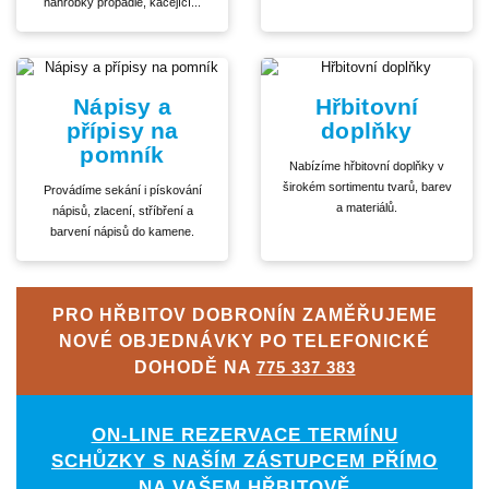
náhrobky propadlé, kácející...
Nápisy a
Hřbitovní
přípisy na
doplňky
pomník
Nabízíme hřbitovní doplňky v
širokém sortimentu tvarů, barev
Provádíme sekání i pískování
a materiálů.
nápisů, zlacení, stříbření a
barvení nápisů do kamene.
PRO HŘBITOV DOBRONÍN ZAMĚŘUJEME
NOVÉ OBJEDNÁVKY PO TELEFONICKÉ
DOHODĚ NA
775 337 383
ON-LINE REZERVACE TERMÍNU
SCHŮZKY S NAŠÍM ZÁSTUPCEM PŘÍMO
NA VAŠEM HŘBITOVĚ