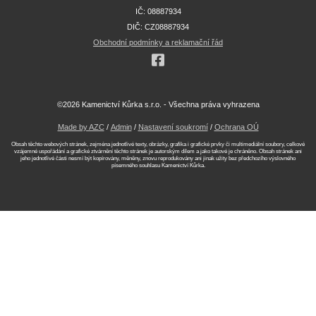
IČ: 08887934
DIČ: CZ08887934
Obchodní podmínky a reklamační řád
©2026 Kamenictví Kůrka s.r.o. - Všechna práva vyhrazena
Made by AZC
/
Admin
/
Nastavení soukromí
/
Ochrana OÚ
Obsah těchto webových stránek, zejména jednotlivé texty, obrázky, grafika i grafické prvky či multimediální soubory, celkové
vzájemné uspořádání a grafické ztvárnění těchto stránek je autorským dílem a jako takové je chráněno. Obsah stránek ani
jeho jednotlivé části nesmí být kopírovány, měněny, znovu reprodukovány ani jinak užity bez předchozího výslovného
písemného souhlasu Kamenictví Kůrka.