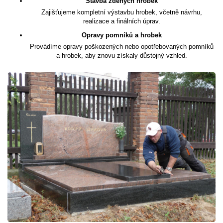
Stavba zděných hrobek
Zajišťujeme kompletní výstavbu hrobek, včetně návrhu,
realizace a finálních úprav.
Opravy pomníků a hrobek
Provádíme opravy poškozených nebo opotřebovaných pomníků
a hrobek, aby znovu získaly důstojný vzhled.