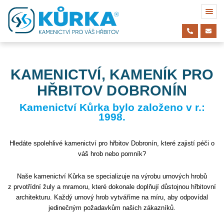
KAMENICTVÍ, KAMENÍK PRO
HŘBITOV DOBRONÍN
Kamenictví Kůrka bylo založeno v r.:
1998.
Hledáte spolehlivé kamenictví pro hřbitov Dobronín, které zajistí péči o
váš hrob nebo pomník?
Naše kamenictví Kůrka se specializuje na výrobu urnových hrobů
z prvotřídní žuly a mramoru, které dokonale doplňují důstojnou hřbitovní
architekturu. Každý urnový hrob vytváříme na míru, aby odpovídal
jedinečným požadavkům našich zákazníků.