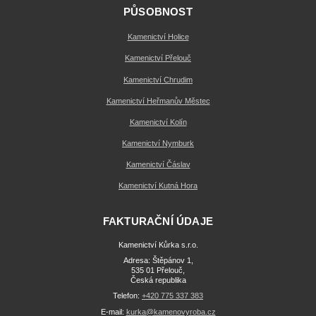
PŮSOBNOST
Kamenictví Holice
Kamenictví Přelouč
Kamenictví Chrudim
Kamenictví Heřmanův Městec
Kamenictví Kolín
Kamenictví Nymburk
Kamenictví Čáslav
Kamenictví Kutná Hora
FAKTURAČNÍ ÚDAJE
Kamenictví Kůrka s.r.o.
Adresa: Štěpánov 1,
535 01 Přelouč,
Česká republika
Telefon:
+420 775 337 383
E-mail:
kurka@kamenovyroba.cz