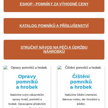
ESHOP - POMNÍKY ZA VÝHODNÉ CENY
KATALOG POMNÍKŮ A PŘÍSLUŠENSTVÍ
STRUČNÝ NÁVOD NA PÉČI A ÚDRŽBU
NÁHROBKŮ
Opravy
Čištění
pomníků
pomníků
a hrobek
a hrobek
Nabízíme svým zákazníkům
Nabízíme čištění chemické,
opravy hrobů, pomínků a
tlakovou vodou, ale i broušení a
hrobek. Opravujeme především
leštění.