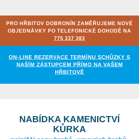
PRO HŘBITOV DOBRONÍN ZAMĚŘUJEME NOVÉ
OBJEDNÁVKY PO TELEFONICKÉ DOHODĚ NA
775 337 383
ON-LINE REZERVACE TERMÍNU SCHŮZKY S
NAŠÍM ZÁSTUPCEM PŘÍMO NA VAŠEM
HŘBITOVĚ
NABÍDKA KAMENICTVÍ
KŮRKA