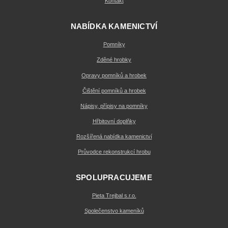
Kontakt
NABÍDKA KAMENICTVÍ
Pomníky
Zděné hrobky
Opravy pomníků a hrobek
Čištění pomníků a hrobek
Nápisy, přípisy na pomníky
Hřbitovní doplňky
Rozšířená nabídka kamenictví
Průvodce rekonstrukcí hrobu
SPOLUPRACUJEME
Pieta Trejbal s.r.o.
Společenstvo kameníků