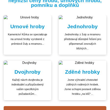
nejnižší ceny hrobů, urnových hrobů,
pomníku a doplňků
Urnové hroby
Jednohroby
Kamenictví Kůrka se specializuje
Jednohroby z žuly a mramoru
na urnové hroby vyrobené z
představují důstojné řešení pro
prémiové žuly a mramoru...
připomenutí zesnulých
blízkých...
Dvojhroby
Zděné hrobky
Každý návrh dvojhrobu je
Jsme výhradní zhotovitel
individuální a přizpůsobený
zděných rodinných hrobek.
vašim specifickým
Jsme schopni postavit zděnou
požadavkům...
hrobku „na klíč“...