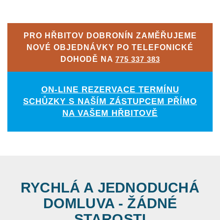
PRO HŘBITOV DOBRONÍN ZAMĚŘUJEME
NOVÉ OBJEDNÁVKY PO TELEFONICKÉ
DOHODĚ NA
775 337 383
ON-LINE REZERVACE TERMÍNU
SCHŮZKY S NAŠÍM ZÁSTUPCEM PŘÍMO
NA VAŠEM HŘBITOVĚ
RYCHLÁ A JEDNODUCHÁ
DOMLUVA - ŽÁDNÉ
STAROSTI