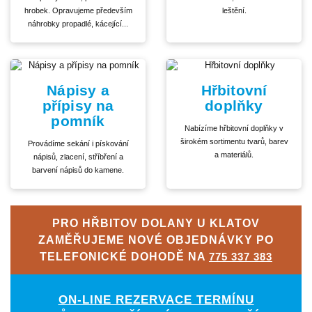
hrobek. Opravujeme především
leštění.
náhrobky propadlé, kácející...
Nápisy a
Hřbitovní
přípisy na
doplňky
pomník
Nabízíme hřbitovní doplňky v
širokém sortimentu tvarů, barev
Provádíme sekání i pískování
a materiálů.
nápisů, zlacení, stříbření a
barvení nápisů do kamene.
PRO HŘBITOV DOLANY U KLATOV
ZAMĚŘUJEME NOVÉ OBJEDNÁVKY PO
TELEFONICKÉ DOHODĚ NA
775 337 383
ON-LINE REZERVACE TERMÍNU