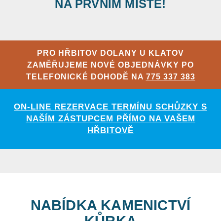
NA PRVNÍM MÍSTĚ!
PRO HŘBITOV DOLANY U KLATOV
ZAMĚŘUJEME NOVÉ OBJEDNÁVKY PO
TELEFONICKÉ DOHODĚ NA
775 337 383
ON-LINE REZERVACE TERMÍNU SCHŮZKY S
NAŠÍM ZÁSTUPCEM PŘÍMO NA VAŠEM
HŘBITOVĚ
NABÍDKA KAMENICTVÍ
KŮRKA