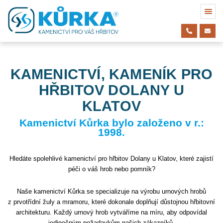
KAMENICTVÍ, KAMENÍK PRO
HŘBITOV DOLANY U
KLATOV
Kamenictví Kůrka bylo založeno v r.:
1998.
Hledáte spolehlivé kamenictví pro hřbitov Dolany u Klatov, které zajistí
péči o váš hrob nebo pomník?
Naše kamenictví Kůrka se specializuje na výrobu urnových hrobů
z prvotřídní žuly a mramoru, které dokonale doplňují důstojnou hřbitovní
architekturu. Každý urnový hrob vytváříme na míru, aby odpovídal
jedinečným požadavkům našich zákazníků.