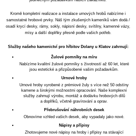
Kromě kompletní realizace a instalace urnových hrobů nabízíme i
samostatné hrobové prvky. Náš tým zkušených kameníků vám dodá /
osadí krycí desky, rámy, sokly, nápisní desky, svítilny, kamenné vázy,
mísy a další doplňky přesně podle vašich potřeb.
Služby našeho kamenictví pro hřbitov Dolany u Klatov zahrnují:
Žulové pomníky na míru
Nabízíme kvalitní žulové pomníky s životností až 60 let, které
jsou estetické a přizpůsobené vašim požadavkům.
Urnové hroby
Urnové hroby vyrobené z prémiové žuly s více než 50 odstíny
kamene a širokými možnostmi opracování. Naše komplexní
služby zahrnují výrobu, montáž a dodávku hrobových dílů
a doplňků, včetně gravírování a oprav.
Přebrušování náhrobních desek
Obnovíme vzhled vašich desek, aby vypadaly jako nové.
Nápisy a přípisy
Zhotovujeme nové nápisy na hroby i přípisy na stávající