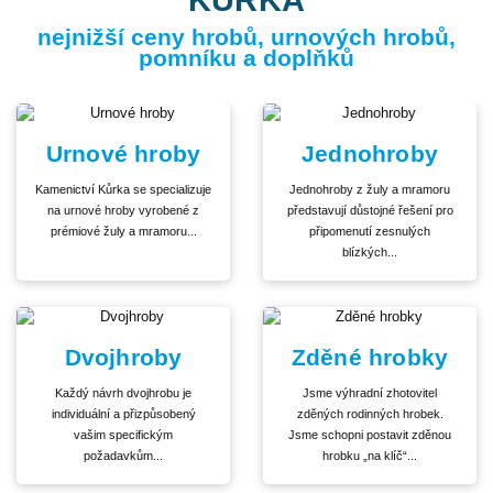
nejnižší ceny hrobů, urnových hrobů,
pomníku a doplňků
Urnové hroby
Jednohroby
Kamenictví Kůrka se specializuje
Jednohroby z žuly a mramoru
na urnové hroby vyrobené z
představují důstojné řešení pro
prémiové žuly a mramoru...
připomenutí zesnulých
blízkých...
Dvojhroby
Zděné hrobky
Každý návrh dvojhrobu je
Jsme výhradní zhotovitel
individuální a přizpůsobený
zděných rodinných hrobek.
vašim specifickým
Jsme schopni postavit zděnou
požadavkům...
hrobku „na klíč“...