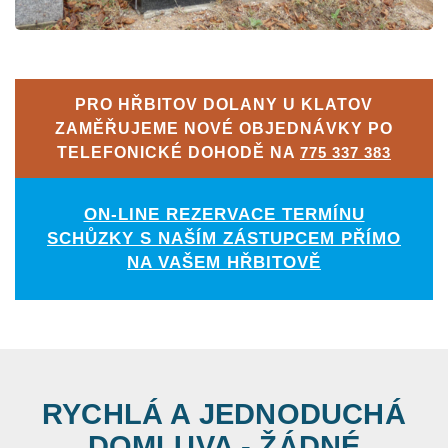
PRO HŘBITOV DOLANY U KLATOV
ZAMĚŘUJEME NOVÉ OBJEDNÁVKY PO
TELEFONICKÉ DOHODĚ NA
775 337 383
ON-LINE REZERVACE TERMÍNU
SCHŮZKY S NAŠÍM ZÁSTUPCEM PŘÍMO
NA VAŠEM HŘBITOVĚ
RYCHLÁ A JEDNODUCHÁ
DOMLUVA - ŽÁDNÉ