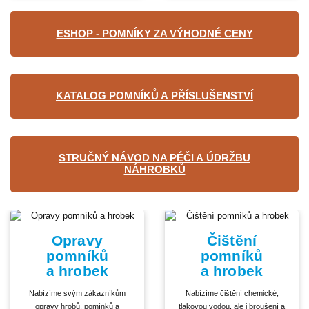
ESHOP - POMNÍKY ZA VÝHODNÉ CENY
KATALOG POMNÍKŮ A PŘÍSLUŠENSTVÍ
STRUČNÝ NÁVOD NA PÉČI A ÚDRŽBU
NÁHROBKŮ
Opravy
Čištění
pomníků
pomníků
a hrobek
a hrobek
Nabízíme svým zákazníkům
Nabízíme čištění chemické,
opravy hrobů, pomínků a
tlakovou vodou, ale i broušení a