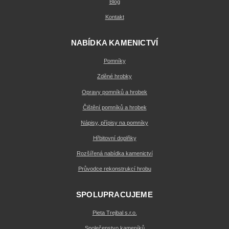
Blog
Kontakt
NABÍDKA KAMENICTVÍ
Pomníky
Zděné hrobky
Opravy pomníků a hrobek
Čištění pomníků a hrobek
Nápisy, přípisy na pomníky
Hřbitovní doplňky
Rozšířená nabídka kamenictví
Průvodce rekonstrukcí hrobu
SPOLUPRACUJEME
Pieta Trejbal s.r.o.
Společenstvo kameníků