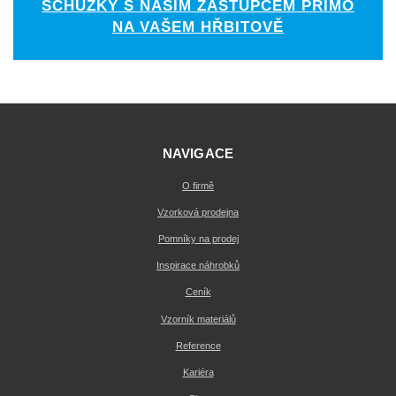
SCHŮZKY S NAŠÍM ZÁSTUPCEM PŘÍMO
NA VAŠEM HŘBITOVĚ
NAVIGACE
O firmě
Vzorková prodejna
Pomníky na prodej
Inspirace náhrobků
Ceník
Vzorník materiálů
Reference
Kariéra