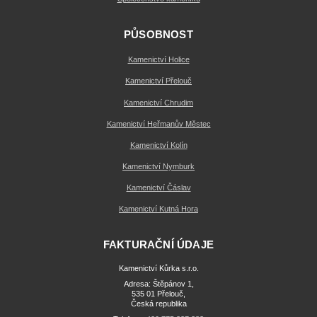
PŮSOBNOST
Kamenictví Holice
Kamenictví Přelouč
Kamenictví Chrudim
Kamenictví Heřmanův Městec
Kamenictví Kolín
Kamenictví Nymburk
Kamenictví Čáslav
Kamenictví Kutná Hora
FAKTURAČNÍ ÚDAJE
Kamenictví Kůrka s.r.o.
Adresa: Štěpánov 1,
535 01 Přelouč,
Česká republika