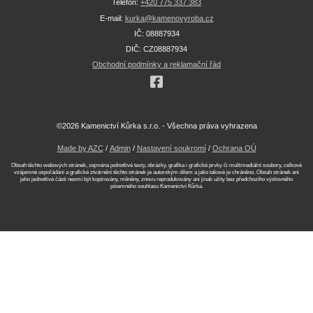
Telefon:
+420 775 337 383
E-mail:
kurka@kamenovyroba.cz
IČ: 08887934
DIČ: CZ08887934
Obchodní podmínky a reklamační řád
©2026 Kamenictví Kůrka s.r.o. - Všechna práva vyhrazena
Made by AZC
/
Admin
/
Nastavení soukromí
/
Ochrana OÚ
Obsah těchto webových stránek, zejména jednotlivé texty, obrázky, grafika i grafické prvky či multimediální soubory, celkové
vzájemné uspořádání a grafické ztvárnění těchto stránek je autorským dílem a jako takové je chráněno. Obsah stránek ani
jeho jednotlivé části nesmí být kopírovány, měněny, znovu reprodukovány ani jinak užity bez předchozího výslovného
písemného souhlasu Kamenictví Kůrka.