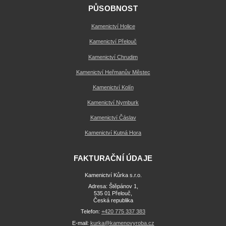
PŮSOBNOST
Kamenictví Holice
Kamenictví Přelouč
Kamenictví Chrudim
Kamenictví Heřmanův Městec
Kamenictví Kolín
Kamenictví Nymburk
Kamenictví Čáslav
Kamenictví Kutná Hora
FAKTURAČNÍ ÚDAJE
Kamenictví Kůrka s.r.o.
Adresa: Štěpánov 1,
535 01 Přelouč,
Česká republika
Telefon:
+420 775 337 383
E-mail:
kurka@kamenovyroba.cz