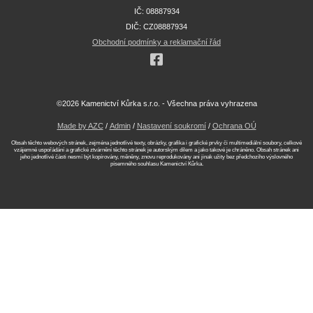
IČ: 08887934
DIČ: CZ08887934
Obchodní podmínky a reklamační řád
©2026 Kamenictví Kůrka s.r.o. - Všechna práva vyhrazena
Made by AZC
/
Admin
/
Nastavení soukromí
/
Ochrana OÚ
Obsah těchto webových stránek, zejména jednotlivé texty, obrázky, grafika i grafické prvky či multimediální soubory, celkové
vzájemné uspořádání a grafické ztvárnění těchto stránek je autorským dílem a jako takové je chráněno. Obsah stránek ani
jeho jednotlivé části nesmí být kopírovány, měněny, znovu reprodukovány ani jinak užity bez předchozího výslovného
písemného souhlasu Kamenictví Kůrka.