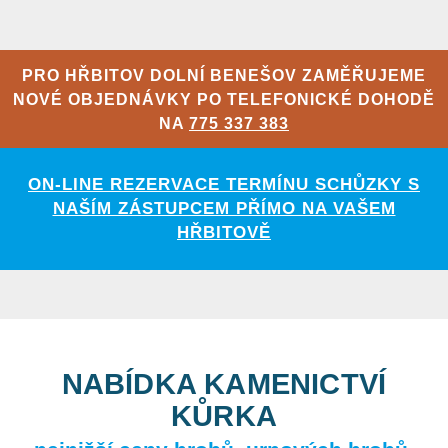
PRO HŘBITOV DOLNÍ BENEŠOV ZAMĚŘUJEME
NOVÉ OBJEDNÁVKY PO TELEFONICKÉ DOHODĚ
NA
775 337 383
ON-LINE REZERVACE TERMÍNU SCHŮZKY S
NAŠÍM ZÁSTUPCEM PŘÍMO NA VAŠEM
HŘBITOVĚ
NABÍDKA KAMENICTVÍ
KŮRKA