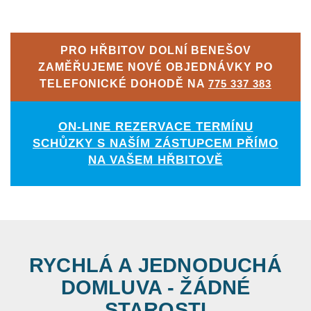
PRO HŘBITOV DOLNÍ BENEŠOV
ZAMĚŘUJEME NOVÉ OBJEDNÁVKY PO
TELEFONICKÉ DOHODĚ NA
775 337 383
ON-LINE REZERVACE TERMÍNU
SCHŮZKY S NAŠÍM ZÁSTUPCEM PŘÍMO
NA VAŠEM HŘBITOVĚ
RYCHLÁ A JEDNODUCHÁ
DOMLUVA - ŽÁDNÉ
STAROSTI