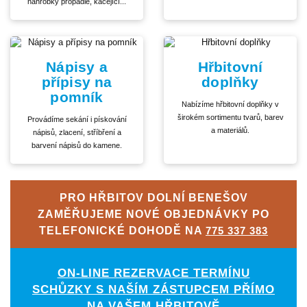
náhrobky propadlé, kácející...
Nápisy a
Hřbitovní
přípisy na
doplňky
pomník
Nabízíme hřbitovní doplňky v
širokém sortimentu tvarů, barev
Provádíme sekání i pískování
a materiálů.
nápisů, zlacení, stříbření a
barvení nápisů do kamene.
PRO HŘBITOV DOLNÍ BENEŠOV
ZAMĚŘUJEME NOVÉ OBJEDNÁVKY PO
TELEFONICKÉ DOHODĚ NA
775 337 383
ON-LINE REZERVACE TERMÍNU
SCHŮZKY S NAŠÍM ZÁSTUPCEM PŘÍMO
NA VAŠEM HŘBITOVĚ