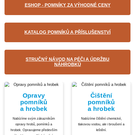
ESHOP - POMNÍKY ZA VÝHODNÉ CENY
KATALOG POMNÍKŮ A PŘÍSLUŠENSTVÍ
STRUČNÝ NÁVOD NA PÉČI A ÚDRŽBU
NÁHROBKŮ
Opravy
Čištění
pomníků
pomníků
a hrobek
a hrobek
Nabízíme svým zákazníkům
Nabízíme čištění chemické,
opravy hrobů, pomínků a
tlakovou vodou, ale i broušení a
hrobek. Opravujeme především
leštění.