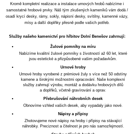
Kromě kompletní realizace a instalace urnových hrobů nabízíme i
samostatné hrobové prvky. Náš tým zkušených kameníků vám dodá /
osadí krycí desky, rámy, sokly, nápisní desky, svítilny, kamenné vázy,
mísy a další doplňky přesně podle vašich potřeb.
Služby našeho kamenictví pro hřbitov Dolní Benešov zahrnují:
Žulové pomníky na míru
Nabízíme kvalitní žulové pomníky s životností až 60 let, které
jsou estetické a přizpůsobené vašim požadavkům.
Urnové hroby
Urnové hroby vyrobené z prémiové žuly s více než 50 odstíny
kamene a širokými možnostmi opracování. Naše komplexní
služby zahrnují výrobu, montáž a dodávku hrobových dílů
a doplňků, včetně gravírování a oprav.
Přebrušování náhrobních desek
Obnovíme vzhled vašich desek, aby vypadaly jako nové.
Nápisy a přípisy
Zhotovujeme nové nápisy na hroby i přípisy na stávající
náhrobky. Preciznost a čitelnost je pro nás samozřejmostí.