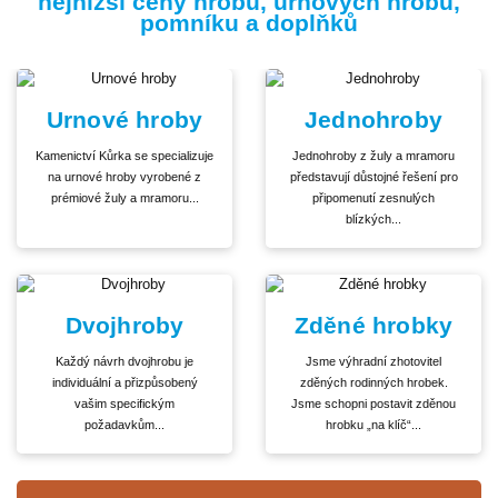
nejnižší ceny hrobů, urnových hrobů,
pomníku a doplňků
Urnové hroby
Jednohroby
Kamenictví Kůrka se specializuje
Jednohroby z žuly a mramoru
na urnové hroby vyrobené z
představují důstojné řešení pro
prémiové žuly a mramoru...
připomenutí zesnulých
blízkých...
Dvojhroby
Zděné hrobky
Každý návrh dvojhrobu je
Jsme výhradní zhotovitel
individuální a přizpůsobený
zděných rodinných hrobek.
vašim specifickým
Jsme schopni postavit zděnou
požadavkům...
hrobku „na klíč“...