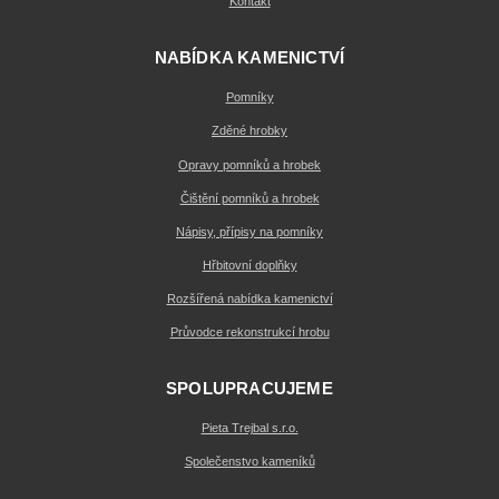
Kontakt
NABÍDKA KAMENICTVÍ
Pomníky
Zděné hrobky
Opravy pomníků a hrobek
Čištění pomníků a hrobek
Nápisy, přípisy na pomníky
Hřbitovní doplňky
Rozšířená nabídka kamenictví
Průvodce rekonstrukcí hrobu
SPOLUPRACUJEME
Pieta Trejbal s.r.o.
Společenstvo kameníků