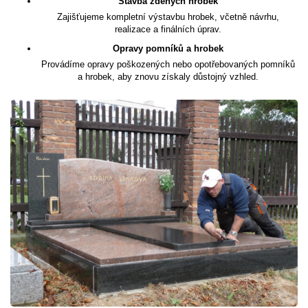
Stavba zděných hrobek
Zajišťujeme kompletní výstavbu hrobek, včetně návrhu,
realizace a finálních úprav.
Opravy pomníků a hrobek
Provádíme opravy poškozených nebo opotřebovaných pomníků
a hrobek, aby znovu získaly důstojný vzhled.