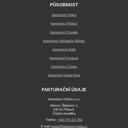
PŮSOBNOST
Kamenictví Holice
Kamenictví Přelouč
Kamenictví Chrudim
Kamenictví Heřmanův Městec
Kamenictví Kolín
Kamenictví Nymburk
Kamenictví Čáslav
Kamenictví Kutná Hora
FAKTURAČNÍ ÚDAJE
Kamenictví Kůrka s.r.o.
Adresa: Štěpánov 1,
535 01 Přelouč,
Česká republika
Telefon:
+420 775 337 383
E-mail:
kurka@kamenovyroba.cz