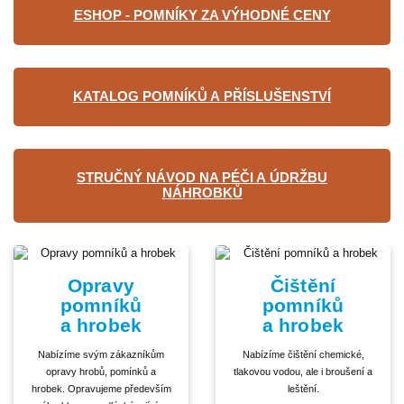
ESHOP - POMNÍKY ZA VÝHODNÉ CENY
KATALOG POMNÍKŮ A PŘÍSLUŠENSTVÍ
STRUČNÝ NÁVOD NA PÉČI A ÚDRŽBU
NÁHROBKŮ
Opravy
Čištění
pomníků
pomníků
a hrobek
a hrobek
Nabízíme svým zákazníkům
Nabízíme čištění chemické,
opravy hrobů, pomínků a
tlakovou vodou, ale i broušení a
hrobek. Opravujeme především
leštění.