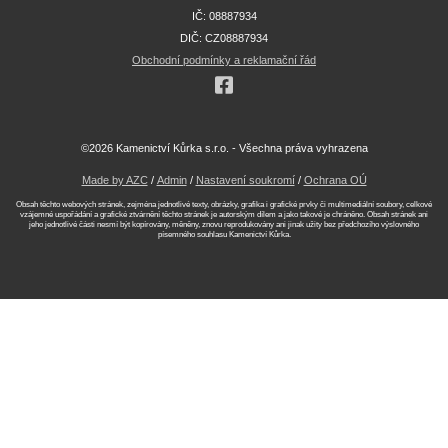
IČ: 08887934
DIČ: CZ08887934
Obchodní podmínky a reklamační řád
©2026 Kamenictví Kůrka s.r.o. - Všechna práva vyhrazena
Made by AZC
/
Admin
/
Nastavení soukromí
/
Ochrana OÚ
Obsah těchto webových stránek, zejména jednotlivé texty, obrázky, grafika i grafické prvky či multimediální soubory, celkové
vzájemné uspořádání a grafické ztvárnění těchto stránek je autorským dílem a jako takové je chráněno. Obsah stránek ani
jeho jednotlivé části nesmí být kopírovány, měněny, znovu reprodukovány ani jinak užity bez předchozího výslovného
písemného souhlasu Kamenictví Kůrka.