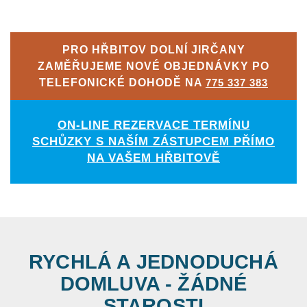
PRO HŘBITOV DOLNÍ JIRČANY
ZAMĚŘUJEME NOVÉ OBJEDNÁVKY PO
TELEFONICKÉ DOHODĚ NA
775 337 383
ON-LINE REZERVACE TERMÍNU
SCHŮZKY S NAŠÍM ZÁSTUPCEM PŘÍMO
NA VAŠEM HŘBITOVĚ
RYCHLÁ A JEDNODUCHÁ
DOMLUVA - ŽÁDNÉ
STAROSTI