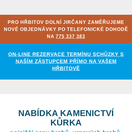
PRO HŘBITOV DOLNÍ JIRČANY ZAMĚŘUJEME
NOVÉ OBJEDNÁVKY PO TELEFONICKÉ DOHODĚ
NA
775 337 383
ON-LINE REZERVACE TERMÍNU SCHŮZKY S
NAŠÍM ZÁSTUPCEM PŘÍMO NA VAŠEM
HŘBITOVĚ
NABÍDKA KAMENICTVÍ
KŮRKA