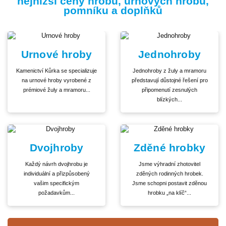
nejnižší ceny hrobů, urnových hrobů,
pomníku a doplňků
Urnové hroby
Jednohroby
Kamenictví Kůrka se specializuje
Jednohroby z žuly a mramoru
na urnové hroby vyrobené z
představují důstojné řešení pro
prémiové žuly a mramoru...
připomenutí zesnulých
blízkých...
Dvojhroby
Zděné hrobky
Každý návrh dvojhrobu je
Jsme výhradní zhotovitel
individuální a přizpůsobený
zděných rodinných hrobek.
vašim specifickým
Jsme schopni postavit zděnou
požadavkům...
hrobku „na klíč“...