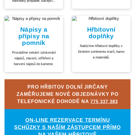
náhrobky propadlé, kácející...
Nápisy a
Hřbitovní
přípisy na
doplňky
pomník
Nabízíme hřbitovní doplňky v
širokém sortimentu tvarů, barev
Provádíme sekání i pískování
a materiálů.
nápisů, zlacení, stříbření a
barvení nápisů do kamene.
PRO HŘBITOV DOLNÍ JIRČANY
ZAMĚŘUJEME NOVÉ OBJEDNÁVKY PO
TELEFONICKÉ DOHODĚ NA
775 337 383
ON-LINE REZERVACE TERMÍNU
SCHŮZKY S NAŠÍM ZÁSTUPCEM PŘÍMO
NA VAŠEM HŘBITOVĚ