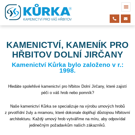
KAMENICTVÍ, KAMENÍK PRO
HŘBITOV DOLNÍ JIRČANY
Kamenictví Kůrka bylo založeno v r.:
1998.
Hledáte spolehlivé kamenictví pro hřbitov Dolní Jirčany, které zajistí
péči o váš hrob nebo pomník?
Naše kamenictví Kůrka se specializuje na výrobu urnových hrobů
z prvotřídní žuly a mramoru, které dokonale doplňují důstojnou hřbitovní
architekturu. Každý urnový hrob vytváříme na míru, aby odpovídal
jedinečným požadavkům našich zákazníků.