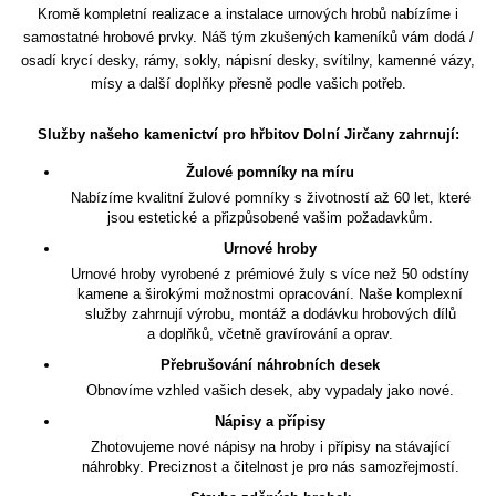
Kromě kompletní realizace a instalace urnových hrobů nabízíme i
samostatné hrobové prvky. Náš tým zkušených kameníků vám dodá /
osadí krycí desky, rámy, sokly, nápisní desky, svítilny, kamenné vázy,
mísy a další doplňky přesně podle vašich potřeb.
Služby našeho kamenictví pro hřbitov Dolní Jirčany zahrnují:
Žulové pomníky na míru
Nabízíme kvalitní žulové pomníky s životností až 60 let, které
jsou estetické a přizpůsobené vašim požadavkům.
Urnové hroby
Urnové hroby vyrobené z prémiové žuly s více než 50 odstíny
kamene a širokými možnostmi opracování. Naše komplexní
služby zahrnují výrobu, montáž a dodávku hrobových dílů
a doplňků, včetně gravírování a oprav.
Přebrušování náhrobních desek
Obnovíme vzhled vašich desek, aby vypadaly jako nové.
Nápisy a přípisy
Zhotovujeme nové nápisy na hroby i přípisy na stávající
náhrobky. Preciznost a čitelnost je pro nás samozřejmostí.