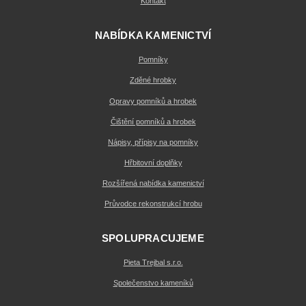
Kontakt
NABÍDKA KAMENICTVÍ
Pomníky
Zděné hrobky
Opravy pomníků a hrobek
Čištění pomníků a hrobek
Nápisy, přípisy na pomníky
Hřbitovní doplňky
Rozšířená nabídka kamenictví
Průvodce rekonstrukcí hrobu
SPOLUPRACUJEME
Pieta Trejbal s.r.o.
Společenstvo kameníků