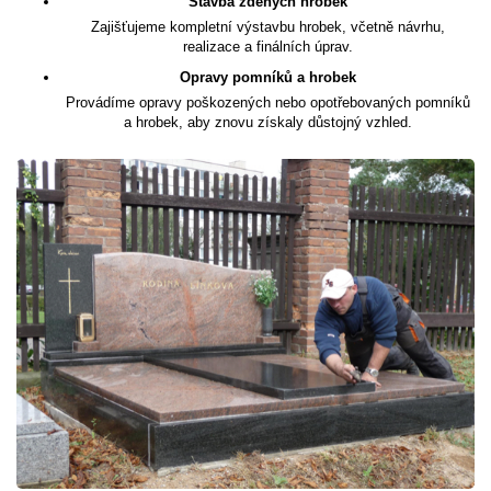
Stavba zděných hrobek
Zajišťujeme kompletní výstavbu hrobek, včetně návrhu,
realizace a finálních úprav.
Opravy pomníků a hrobek
Provádíme opravy poškozených nebo opotřebovaných pomníků
a hrobek, aby znovu získaly důstojný vzhled.