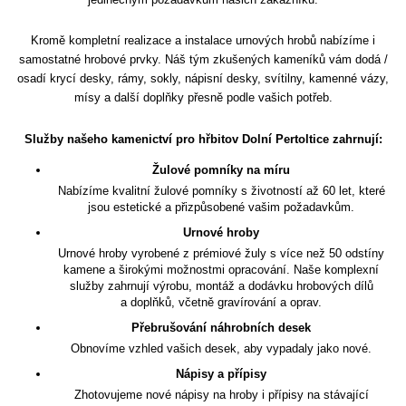
Kromě kompletní realizace a instalace urnových hrobů nabízíme i
samostatné hrobové prvky. Náš tým zkušených kameníků vám dodá /
osadí krycí desky, rámy, sokly, nápisní desky, svítilny, kamenné vázy,
mísy a další doplňky přesně podle vašich potřeb.
Služby našeho kamenictví pro hřbitov Dolní Pertoltice zahrnují:
Žulové pomníky na míru
Nabízíme kvalitní žulové pomníky s životností až 60 let, které
jsou estetické a přizpůsobené vašim požadavkům.
Urnové hroby
Urnové hroby vyrobené z prémiové žuly s více než 50 odstíny
kamene a širokými možnostmi opracování. Naše komplexní
služby zahrnují výrobu, montáž a dodávku hrobových dílů
a doplňků, včetně gravírování a oprav.
Přebrušování náhrobních desek
Obnovíme vzhled vašich desek, aby vypadaly jako nové.
Nápisy a přípisy
Zhotovujeme nové nápisy na hroby i přípisy na stávající