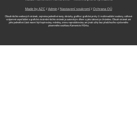
Made by AZC
/
Admin
/
Nastavení soukromí
/
Ochrana OÚ
Obsah těchto webových stránek, zejména jednotlivé texty, obrázky, grafika i grafické prvky či multimediální soubory, celkové
vzájemné uspořádání a grafické ztvárnění těchto stránek je autorským dílem a jako takové je chráněno. Obsah stránek ani
jeho jednotlivé části nesmí být kopírovány, měněny, znovu reprodukovány ani jinak užity bez předchozího výslovného
písemného souhlasu Kamenictví Kůrka.