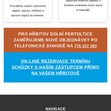
Nabízíme hřbitovní doplňky v
širokém sortimentu tvarů, barev
Provádíme sekání i pískování
a materiálů.
nápisů, zlacení, stříbření a
barvení nápisů do kamene.
PRO HŘBITOV DOLNÍ PERTOLTICE
ZAMĚŘUJEME NOVÉ OBJEDNÁVKY PO
TELEFONICKÉ DOHODĚ NA
775 337 383
ON-LINE REZERVACE TERMÍNU
SCHŮZKY S NAŠÍM ZÁSTUPCEM PŘÍMO
NA VAŠEM HŘBITOVĚ
NAVIGACE