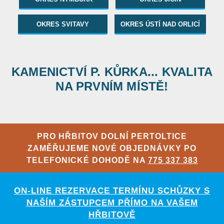
OKRES SVITAVY
OKRES ÚSTÍ NAD ORLICÍ
KAMENICTVÍ P. KŮRKA... KVALITA
NA PRVNÍM MÍSTĚ!
PRO HŘBITOV DOLNÍ PERTOLTICE
ZAMĚŘUJEME NOVÉ OBJEDNÁVKY PO
TELEFONICKÉ DOHODĚ NA
775 337 383
ON-LINE REZERVACE TERMÍNU SCHŮZKY S
NAŠÍM ZÁSTUPCEM PŘÍMO NA VAŠEM
HŘBITOVĚ