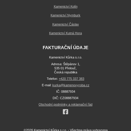
Kamenictví Kolín
Kamenictví Nymburk
Kamenictví Čáslav
Kamenictví Kutná Hora
FAKTURAČNÍ ÚDAJE
Kamenictví Kůrka s.r.o.
Adresa: Štěpánov 1,
535 01 Přelouč,
Česká republika
Telefon:
+420 775 337 383
E-mail:
kurka@kamenovyroba.cz
IČ: 08887934
DIČ: CZ08887934
Obchodní podmínky a reklamační řád
©2026 Kamenictví Kůrka s.r.o. - Všechna práva vyhrazena