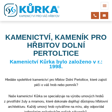
KAMENICTVÍ, KAMENÍK PRO
HŘBITOV DOLNÍ
PERTOLTICE
Kamenictví Kůrka bylo založeno v r.:
1998.
Hledáte spolehlivé kamenictví pro hřbitov Dolní Pertoltice, které zajistí
péči o váš hrob nebo pomník?
Naše kamenictví Kůrka se specializuje na výrobu urnových hrobů
z prvotřídní žuly a mramoru, které dokonale doplňují důstojnou hřbitovní
architekturu. Každý urnový hrob vytváříme na míru, aby odpovídal
jedinečným požadavkům našich zákazníků.