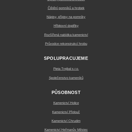
Čištění pomníků a hrobek
Nápisy, přípisy na pomníky
Hřbitovní doplňky
Rozšířená nabídka kamenictví
Průvodce rekonstrukcí hrobu
SPOLUPRACUJEME
Pieta Trejbal s.r.o.
Společenstvo kameníků
PŮSOBNOST
Kamenictví Holice
Kamenictví Přelouč
Kamenictví Chrudim
Kamenictví Heřmanův Městec