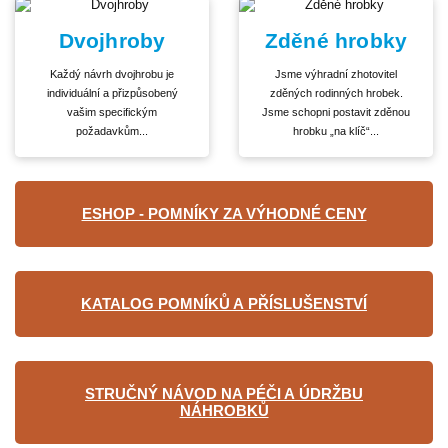
Dvojhroby
Zděné hrobky
Každý návrh dvojhrobu je
Jsme výhradní zhotovitel
individuální a přizpůsobený
zděných rodinných hrobek.
vašim specifickým
Jsme schopni postavit zděnou
požadavkům...
hrobku „na klíč“...
ESHOP - POMNÍKY ZA VÝHODNÉ CENY
KATALOG POMNÍKŮ A PŘÍSLUŠENSTVÍ
STRUČNÝ NÁVOD NA PÉČI A ÚDRŽBU
NÁHROBKŮ