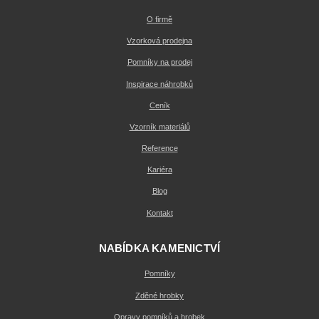
O firmě
Vzorková prodejna
Pomníky na prodej
Inspirace náhrobků
Ceník
Vzorník materiálů
Reference
Kariéra
Blog
Kontakt
NABÍDKA KAMENICTVÍ
Pomníky
Zděné hrobky
Opravy pomníků a hrobek