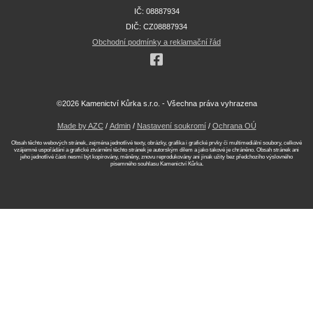
IČ: 08887934
DIČ: CZ08887934
Obchodní podmínky a reklamační řád
©2026 Kamenictví Kůrka s.r.o. - Všechna práva vyhrazena
Made by AZC
/
Admin
/
Nastavení soukromí
/
Ochrana OÚ
Obsah těchto webových stránek, zejména jednotlivé texty, obrázky, grafika i grafické prvky či multimediální soubory, celkové
vzájemné uspořádání a grafické ztvárnění těchto stránek je autorským dílem a jako takové je chráněno. Obsah stránek ani
jeho jednotlivé části nesmí být kopírovány, měněny, znovu reprodukovány ani jinak užity bez předchozího výslovného
písemného souhlasu Kamenictví Kůrka.