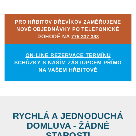
PRO HŘBITOV DŘEVÍKOV ZAMĚŘUJEME
NOVÉ OBJEDNÁVKY PO TELEFONICKÉ
DOHODĚ NA
775 337 383
ON-LINE REZERVACE TERMÍNU
SCHŮZKY S NAŠÍM ZÁSTUPCEM PŘÍMO
NA VAŠEM HŘBITOVĚ
RYCHLÁ A JEDNODUCHÁ
DOMLUVA - ŽÁDNÉ
STAROSTI