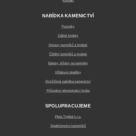
Kontakt
NABÍDKA KAMENICTVÍ
Pomníky
Zděné hrobky
Opravy pomníků a hrobek
Čištění pomníků a hrobek
Nápisy, přípisy na pomníky
Hřbitovní doplňky
Rozšířená nabídka kamenictví
Průvodce rekonstrukcí hrobu
SPOLUPRACUJEME
Pieta Trejbal s.r.o.
Společenstvo kameníků