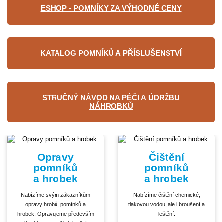
ESHOP - POMNÍKY ZA VÝHODNÉ CENY
KATALOG POMNÍKŮ A PŘÍSLUŠENSTVÍ
STRUČNÝ NÁVOD NA PÉČI A ÚDRŽBU
NÁHROBKŮ
Opravy
Čištění
pomníků
pomníků
a hrobek
a hrobek
Nabízíme svým zákazníkům
Nabízíme čištění chemické,
opravy hrobů, pomínků a
tlakovou vodou, ale i broušení a
hrobek. Opravujeme především
leštění.