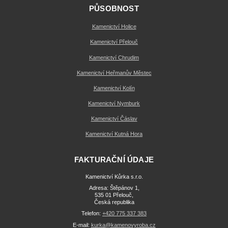
PŮSOBNOST
Kamenictví Holice
Kamenictví Přelouč
Kamenictví Chrudim
Kamenictví Heřmanův Městec
Kamenictví Kolín
Kamenictví Nymburk
Kamenictví Čáslav
Kamenictví Kutná Hora
FAKTURAČNÍ ÚDAJE
Kamenictví Kůrka s.r.o.
Adresa: Štěpánov 1,
535 01 Přelouč,
Česká republika
Telefon:
+420 775 337 383
E-mail:
kurka@kamenovyroba.cz