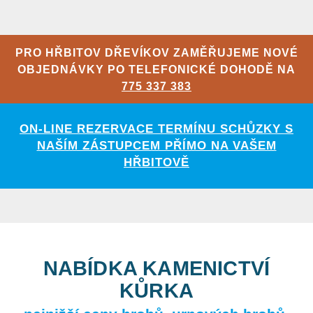
PRO HŘBITOV DŘEVÍKOV ZAMĚŘUJEME NOVÉ
OBJEDNÁVKY PO TELEFONICKÉ DOHODĚ NA
775 337 383
ON-LINE REZERVACE TERMÍNU SCHŮZKY S
NAŠÍM ZÁSTUPCEM PŘÍMO NA VAŠEM
HŘBITOVĚ
NABÍDKA KAMENICTVÍ
KŮRKA