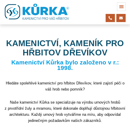
KAMENICTVÍ, KAMENÍK PRO
HŘBITOV DŘEVÍKOV
Kamenictví Kůrka bylo založeno v r.:
1998.
Hledáte spolehlivé kamenictví pro hřbitov Dřevíkov, které zajistí péči o
váš hrob nebo pomník?
Naše kamenictví Kůrka se specializuje na výrobu urnových hrobů
z prvotřídní žuly a mramoru, které dokonale doplňují důstojnou hřbitovní
architekturu. Každý urnový hrob vytváříme na míru, aby odpovídal
jedinečným požadavkům našich zákazníků.