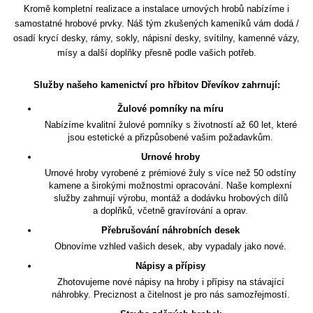
Kromě kompletní realizace a instalace urnových hrobů nabízíme i
samostatné hrobové prvky. Náš tým zkušených kameníků vám dodá /
osadí krycí desky, rámy, sokly, nápisní desky, svítilny, kamenné vázy,
mísy a další doplňky přesně podle vašich potřeb.
Služby našeho kamenictví pro hřbitov Dřevíkov zahrnují:
Žulové pomníky na míru
Nabízíme kvalitní žulové pomníky s životností až 60 let, které
jsou estetické a přizpůsobené vašim požadavkům.
Urnové hroby
Urnové hroby vyrobené z prémiové žuly s více než 50 odstíny
kamene a širokými možnostmi opracování. Naše komplexní
služby zahrnují výrobu, montáž a dodávku hrobových dílů
a doplňků, včetně gravírování a oprav.
Přebrušování náhrobních desek
Obnovíme vzhled vašich desek, aby vypadaly jako nové.
Nápisy a přípisy
Zhotovujeme nové nápisy na hroby i přípisy na stávající
náhrobky. Preciznost a čitelnost je pro nás samozřejmostí.