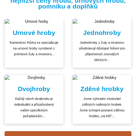
nejnižší ceny hrobů, urnových hrobů,
pomníku a doplňků
Urnové hroby
Jednohroby
Kamenictví Kůrka se specializuje
Jednohroby z žuly a mramoru
na urnové hroby vyrobené z
představují důstojné řešení pro
prémiové žuly a mramoru...
připomenutí zesnulých
blízkých...
Dvojhroby
Zděné hrobky
Každý návrh dvojhrobu je
Jsme výhradní zhotovitel
individuální a přizpůsobený
zděných rodinných hrobek.
vašim specifickým
Jsme schopni postavit zděnou
požadavkům...
hrobku „na klíč“...