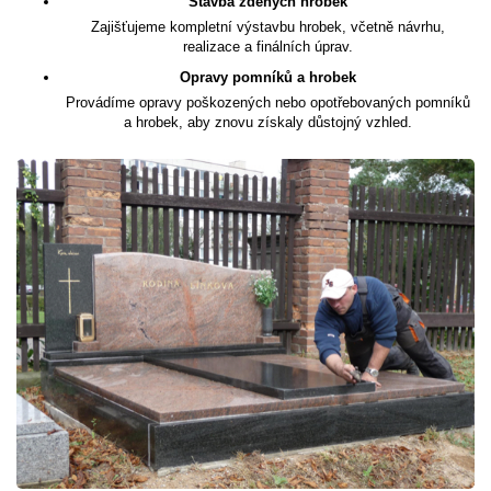
Stavba zděných hrobek
Zajišťujeme kompletní výstavbu hrobek, včetně návrhu,
realizace a finálních úprav.
Opravy pomníků a hrobek
Provádíme opravy poškozených nebo opotřebovaných pomníků
a hrobek, aby znovu získaly důstojný vzhled.