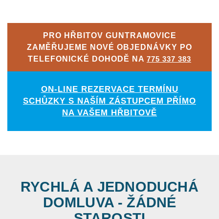
PRO HŘBITOV GUNTRAMOVICE
ZAMĚŘUJEME NOVÉ OBJEDNÁVKY PO
TELEFONICKÉ DOHODĚ NA
775 337 383
ON-LINE REZERVACE TERMÍNU
SCHŮZKY S NAŠÍM ZÁSTUPCEM PŘÍMO
NA VAŠEM HŘBITOVĚ
RYCHLÁ A JEDNODUCHÁ
DOMLUVA - ŽÁDNÉ
STAROSTI