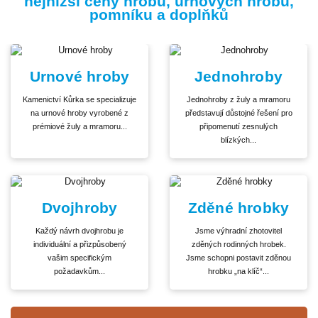
nejnižší ceny hrobů, urnových hrobů,
pomníku a doplňků
Urnové hroby
Jednohroby
Kamenictví Kůrka se specializuje
Jednohroby z žuly a mramoru
na urnové hroby vyrobené z
představují důstojné řešení pro
prémiové žuly a mramoru...
připomenutí zesnulých
blízkých...
Dvojhroby
Zděné hrobky
Každý návrh dvojhrobu je
Jsme výhradní zhotovitel
individuální a přizpůsobený
zděných rodinných hrobek.
vašim specifickým
Jsme schopni postavit zděnou
požadavkům...
hrobku „na klíč“...