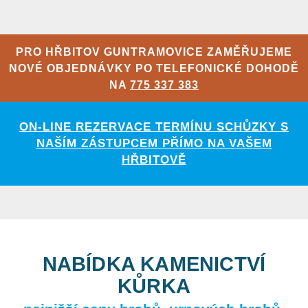
PRO HŘBITOV GUNTRAMOVICE ZAMĚŘUJEME
NOVÉ OBJEDNÁVKY PO TELEFONICKÉ DOHODĚ
NA
775 337 383
ON-LINE REZERVACE TERMÍNU SCHŮZKY S
NAŠÍM ZÁSTUPCEM PŘÍMO NA VAŠEM
HŘBITOVĚ
NABÍDKA KAMENICTVÍ
KŮRKA