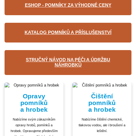
ESHOP - POMNÍKY ZA VÝHODNÉ CENY
KATALOG POMNÍKŮ A PŘÍSLUŠENSTVÍ
STRUČNÝ NÁVOD NA PÉČI A ÚDRŽBU
NÁHROBKŮ
Opravy
Čištění
pomníků
pomníků
a hrobek
a hrobek
Nabízíme svým zákazníkům
Nabízíme čištění chemické,
opravy hrobů, pomínků a
tlakovou vodou, ale i broušení a
hrobek. Opravujeme především
leštění.