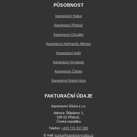
PŮSOBNOST
Kamenictví Holice
Kamenictví Přelouč
Kamenictví Chrudim
Kamenictví Heřmanův Městec
Kamenictví Kolín
Kamenictví Nymburk
Kamenictví Čáslav
Kamenictví Kutná Hora
FAKTURAČNÍ ÚDAJE
Kamenictví Kůrka s.r.o.
Adresa: Štěpánov 1,
535 01 Přelouč,
Česká republika
Telefon:
+420 775 337 383
E-mail:
kurka@kamenovyroba.cz