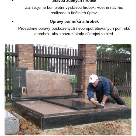
Stavba zděných hrobek
Zajišťujeme kompletní výstavbu hrobek, včetně návrhu,
realizace a finálních úprav.
Opravy pomníků a hrobek
Provádíme opravy poškozených nebo opotřebovaných pomníků
a hrobek, aby znovu získaly důstojný vzhled.