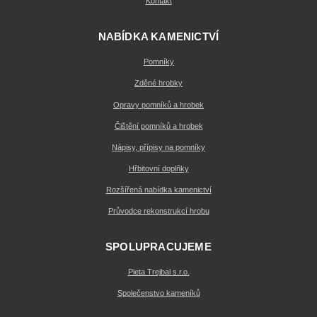
Kontakt
NABÍDKA KAMENICTVÍ
Pomníky
Zděné hrobky
Opravy pomníků a hrobek
Čištění pomníků a hrobek
Nápisy, přípisy na pomníky
Hřbitovní doplňky
Rozšířená nabídka kamenictví
Průvodce rekonstrukcí hrobu
SPOLUPRACUJEME
Pieta Trejbal s.r.o.
Společenstvo kameníků