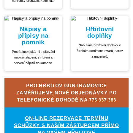
náhrobky propadlé, kácející...
Nápisy a
Hřbitovní
přípisy na
doplňky
pomník
Nabízíme hřbitovní doplňky v
širokém sortimentu tvarů, barev
Provádíme sekání i pískování
a materiálů.
nápisů, zlacení, stříbření a
barvení nápisů do kamene.
PRO HŘBITOV GUNTRAMOVICE
ZAMĚŘUJEME NOVÉ OBJEDNÁVKY PO
TELEFONICKÉ DOHODĚ NA
775 337 383
ON-LINE REZERVACE TERMÍNU
SCHŮZKY S NAŠÍM ZÁSTUPCEM PŘÍMO
NA VAŠEM HŘBITOVĚ