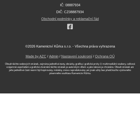
IČ: 08887934
DIČ: CZ08887934
Obchodní podmínky a reklamační řád
©2026 Kamenictví Kůrka s.r.o. - Všechna práva vyhrazena
Made by AZC
/
Admin
/
Nastavení soukromí
/
Ochrana OÚ
Obsah těchto webových stránek, zejména jednotlivé texty, obrázky, grafika i grafické prvky či multimediální soubory, celkové
vzájemné uspořádání a grafické ztvárnění těchto stránek je autorským dílem a jako takové je chráněno. Obsah stránek ani
jeho jednotlivé části nesmí být kopírovány, měněny, znovu reprodukovány ani jinak užity bez předchozího výslovného
písemného souhlasu Kamenictví Kůrka.