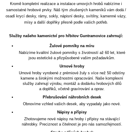
Kromě kompletní realizace a instalace urnových hrobů nabízíme i
samostatné hrobové prvky. Náš tým zkušených kameníků vám dodá /
osadí krycí desky, rámy, sokly, nápisní desky, svítilny, kamenné vázy,
mísy a další doplňky přesně podle vašich potřeb.
Služby našeho kamenictví pro hřbitov Guntramovice zahrnují:
Žulové pomníky na míru
Nabízíme kvalitní žulové pomníky s životností až 60 let, které
jsou estetické a přizpůsobené vašim požadavkům.
Urnové hroby
Urnové hroby vyrobené z prémiové žuly s více než 50 odstíny
kamene a širokými možnostmi opracování. Naše komplexní
služby zahrnují výrobu, montáž a dodávku hrobových dílů
a doplňků, včetně gravírování a oprav.
Přebrušování náhrobních desek
Obnovíme vzhled vašich desek, aby vypadaly jako nové.
Nápisy a přípisy
Zhotovujeme nové nápisy na hroby i přípisy na stávající
náhrobky. Preciznost a čitelnost je pro nás samozřejmostí.