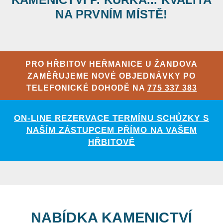
NA PRVNÍM MÍSTĚ!
PRO HŘBITOV HEŘMANICE U ŽANDOVA
ZAMĚŘUJEME NOVÉ OBJEDNÁVKY PO
TELEFONICKÉ DOHODĚ NA
775 337 383
ON-LINE REZERVACE TERMÍNU SCHŮZKY S
NAŠÍM ZÁSTUPCEM PŘÍMO NA VAŠEM
HŘBITOVĚ
NABÍDKA KAMENICTVÍ