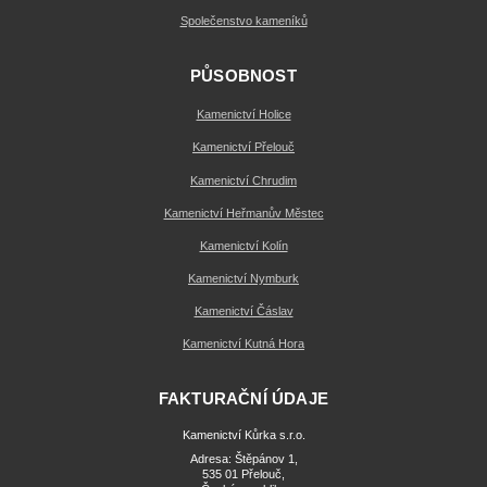
Společenstvo kameníků
PŮSOBNOST
Kamenictví Holice
Kamenictví Přelouč
Kamenictví Chrudim
Kamenictví Heřmanův Městec
Kamenictví Kolín
Kamenictví Nymburk
Kamenictví Čáslav
Kamenictví Kutná Hora
FAKTURAČNÍ ÚDAJE
Kamenictví Kůrka s.r.o.
Adresa: Štěpánov 1,
535 01 Přelouč,