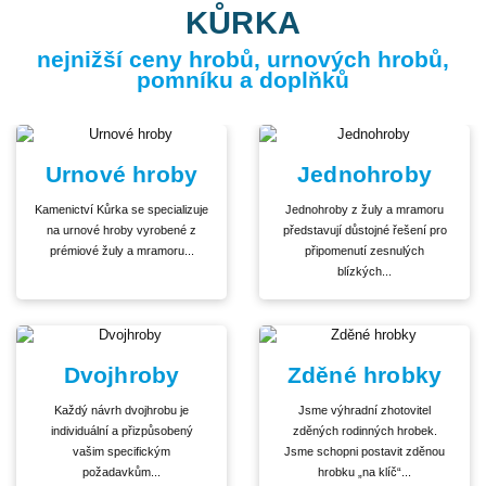
KŮRKA
nejnižší ceny hrobů, urnových hrobů,
pomníku a doplňků
Urnové hroby
Jednohroby
Kamenictví Kůrka se specializuje
Jednohroby z žuly a mramoru
na urnové hroby vyrobené z
představují důstojné řešení pro
prémiové žuly a mramoru...
připomenutí zesnulých
blízkých...
Dvojhroby
Zděné hrobky
Každý návrh dvojhrobu je
Jsme výhradní zhotovitel
individuální a přizpůsobený
zděných rodinných hrobek.
vašim specifickým
Jsme schopni postavit zděnou
požadavkům...
hrobku „na klíč“...