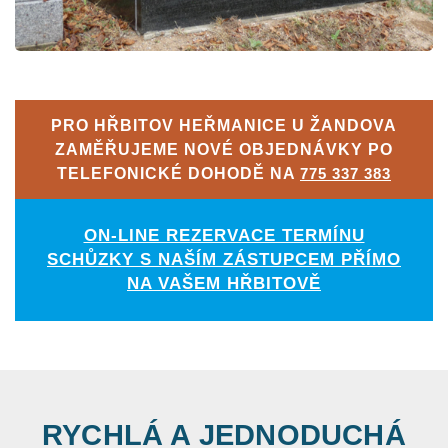
PRO HŘBITOV HEŘMANICE U ŽANDOVA
ZAMĚŘUJEME NOVÉ OBJEDNÁVKY PO
TELEFONICKÉ DOHODĚ NA
775 337 383
ON-LINE REZERVACE TERMÍNU
SCHŮZKY S NAŠÍM ZÁSTUPCEM PŘÍMO
NA VAŠEM HŘBITOVĚ
RYCHLÁ A JEDNODUCHÁ