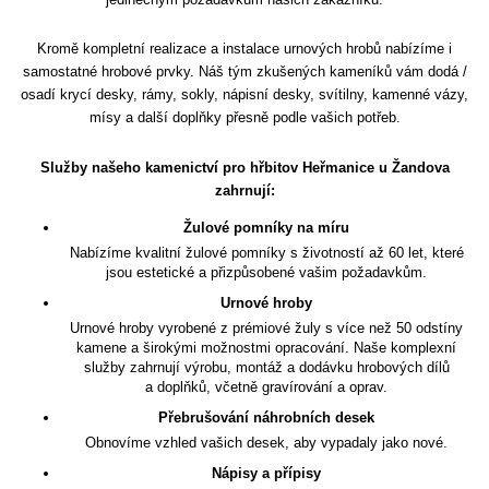
Kromě kompletní realizace a instalace urnových hrobů nabízíme i
samostatné hrobové prvky. Náš tým zkušených kameníků vám dodá /
osadí krycí desky, rámy, sokly, nápisní desky, svítilny, kamenné vázy,
mísy a další doplňky přesně podle vašich potřeb.
Služby našeho kamenictví pro hřbitov Heřmanice u Žandova
zahrnují:
Žulové pomníky na míru
Nabízíme kvalitní žulové pomníky s životností až 60 let, které
jsou estetické a přizpůsobené vašim požadavkům.
Urnové hroby
Urnové hroby vyrobené z prémiové žuly s více než 50 odstíny
kamene a širokými možnostmi opracování. Naše komplexní
služby zahrnují výrobu, montáž a dodávku hrobových dílů
a doplňků, včetně gravírování a oprav.
Přebrušování náhrobních desek
Obnovíme vzhled vašich desek, aby vypadaly jako nové.
Nápisy a přípisy