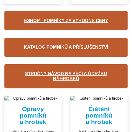
ESHOP - POMNÍKY ZA VÝHODNÉ CENY
KATALOG POMNÍKŮ A PŘÍSLUŠENSTVÍ
STRUČNÝ NÁVOD NA PÉČI A ÚDRŽBU
NÁHROBKŮ
Opravy
Čištění
pomníků
pomníků
a hrobek
a hrobek
Nabízíme svým zákazníkům
Nabízíme čištění chemické,