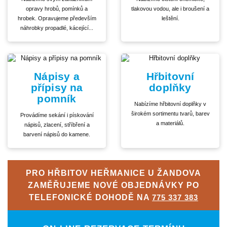
opravy hrobů, pomínků a
tlakovou vodou, ale i broušení a
hrobek. Opravujeme především
leštění.
náhrobky propadlé, kácející...
Nápisy a
Hřbitovní
přípisy na
doplňky
pomník
Nabízíme hřbitovní doplňky v
širokém sortimentu tvarů, barev
Provádíme sekání i pískování
a materiálů.
nápisů, zlacení, stříbření a
barvení nápisů do kamene.
PRO HŘBITOV HEŘMANICE U ŽANDOVA
ZAMĚŘUJEME NOVÉ OBJEDNÁVKY PO
TELEFONICKÉ DOHODĚ NA
775 337 383