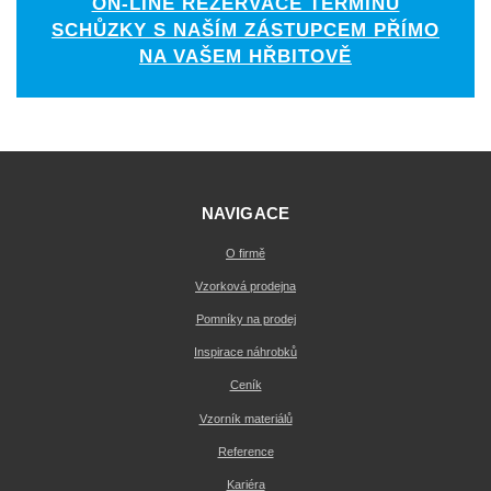
ON-LINE REZERVACE TERMÍNU
SCHŮZKY S NAŠÍM ZÁSTUPCEM PŘÍMO
NA VAŠEM HŘBITOVĚ
NAVIGACE
O firmě
Vzorková prodejna
Pomníky na prodej
Inspirace náhrobků
Ceník
Vzorník materiálů
Reference
Kariéra