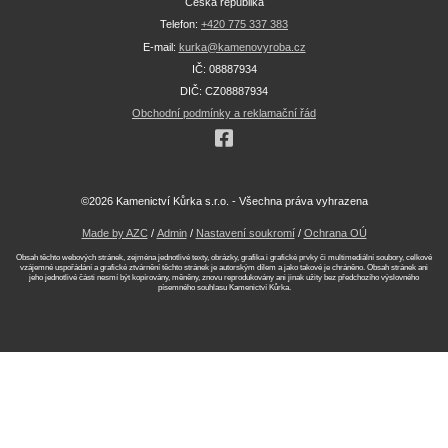
Česká republika
Telefon:
+420 775 337 383
E-mail:
kurka@kamenovyroba.cz
IČ: 08887934
DIČ: CZ08887934
Obchodní podmínky a reklamační řád
©2026 Kamenictví Kůrka s.r.o. - Všechna práva vyhrazena
Made by AZC
/
Admin
/
Nastavení soukromí
/
Ochrana OÚ
Obsah těchto webových stránek, zejména jednotlivé texty, obrázky, grafika i grafické prvky či multimediální soubory, celkové
vzájemné uspořádání a grafické ztvárnění těchto stránek je autorským dílem a jako takové je chráněno. Obsah stránek ani
jeho jednotlivé části nesmí být kopírovány, měněny, znovu reprodukovány ani jinak užity bez předchozího výslovného
písemného souhlasu Kamenictví Kůrka.