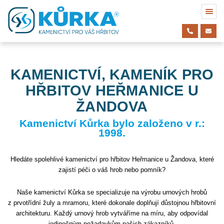
KAMENICTVÍ, KAMENÍK PRO
HŘBITOV HEŘMANICE U
ŽANDOVA
Kamenictví Kůrka bylo založeno v r.:
1998.
Hledáte spolehlivé kamenictví pro hřbitov Heřmanice u Žandova, které
zajistí péči o váš hrob nebo pomník?
Naše kamenictví Kůrka se specializuje na výrobu urnových hrobů
z prvotřídní žuly a mramoru, které dokonale doplňují důstojnou hřbitovní
architekturu. Každý urnový hrob vytváříme na míru, aby odpovídal
jedinečným požadavkům našich zákazníků.