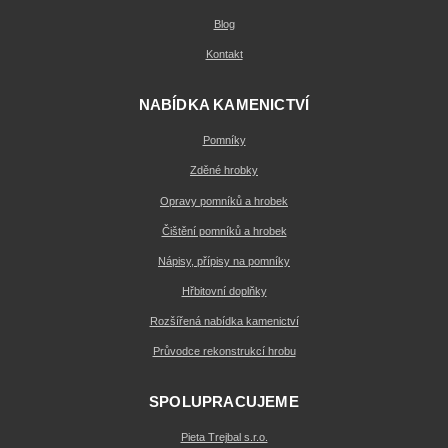
Blog
Kontakt
NABÍDKA KAMENICTVÍ
Pomníky
Zděné hrobky
Opravy pomníků a hrobek
Čištění pomníků a hrobek
Nápisy, přípisy na pomníky
Hřbitovní doplňky
Rozšířená nabídka kamenictví
Průvodce rekonstrukcí hrobu
SPOLUPRACUJEME
Pieta Trejbal s.r.o.