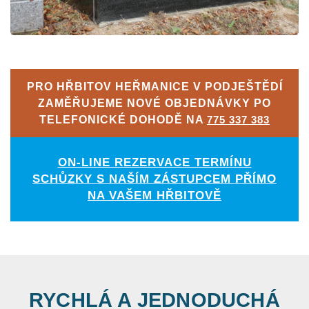
PRO HŘBITOV HEŘMANICE V PODJEŠTĚDÍ
ZAMĚŘUJEME NOVÉ OBJEDNÁVKY PO
TELEFONICKÉ DOHODĚ NA
775 337 383
ON-LINE REZERVACE TERMÍNU
SCHŮZKY S NAŠÍM ZÁSTUPCEM PŘÍMO
NA VAŠEM HŘBITOVĚ
RYCHLÁ A JEDNODUCHÁ