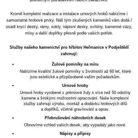
Kromě kompletní realizace a instalace urnových hrobů nabízíme i
samostatné hrobové prvky. Náš tým zkušených kameníků vám dodá /
osadí krycí desky, rámy, sokly, nápisní desky, svítilny, kamenné vázy,
mísy a další doplňky přesně podle vašich potřeb.
Služby našeho kamenictví pro hřbitov Heřmanice v Podještědí
zahrnují:
Žulové pomníky na míru
Nabízíme kvalitní žulové pomníky s životností až 60 let, které
jsou estetické a přizpůsobené vašim požadavkům.
Urnové hroby
Urnové hroby vyrobené z prémiové žuly s více než 50 odstíny
kamene a širokými možnostmi opracování. Naše komplexní
služby zahrnují výrobu, montáž a dodávku hrobových dílů
a doplňků, včetně gravírování a oprav.
Přebrušování náhrobních desek
Obnovíme vzhled vašich desek, aby vypadaly jako nové.
Nápisy a přípisy