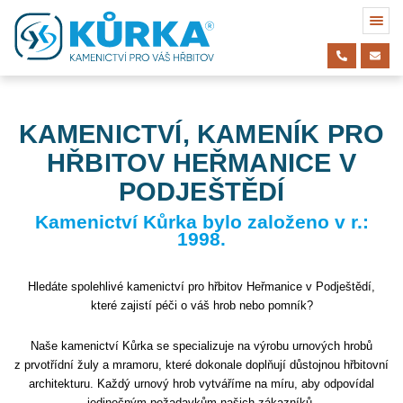
KAMENICTVÍ, KAMENÍK PRO
HŘBITOV HEŘMANICE V
PODJEŠTĚDÍ
Kamenictví Kůrka bylo založeno v r.:
1998.
Hledáte spolehlivé kamenictví pro hřbitov Heřmanice v Podještědí,
které zajistí péči o váš hrob nebo pomník?
Naše kamenictví Kůrka se specializuje na výrobu urnových hrobů
z prvotřídní žuly a mramoru, které dokonale doplňují důstojnou hřbitovní
architekturu. Každý urnový hrob vytváříme na míru, aby odpovídal
jedinečným požadavkům našich zákazníků.