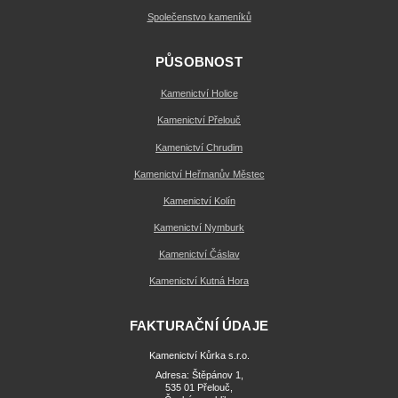
Společenstvo kameníků
PŮSOBNOST
Kamenictví Holice
Kamenictví Přelouč
Kamenictví Chrudim
Kamenictví Heřmanův Městec
Kamenictví Kolín
Kamenictví Nymburk
Kamenictví Čáslav
Kamenictví Kutná Hora
FAKTURAČNÍ ÚDAJE
Kamenictví Kůrka s.r.o.
Adresa: Štěpánov 1,
535 01 Přelouč,