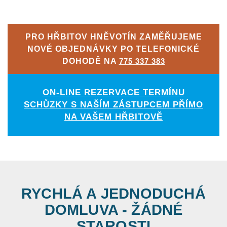
PRO HŘBITOV HNĚVOTÍN ZAMĚŘUJEME
NOVÉ OBJEDNÁVKY PO TELEFONICKÉ
DOHODĚ NA
775 337 383
ON-LINE REZERVACE TERMÍNU
SCHŮZKY S NAŠÍM ZÁSTUPCEM PŘÍMO
NA VAŠEM HŘBITOVĚ
RYCHLÁ A JEDNODUCHÁ
DOMLUVA - ŽÁDNÉ
STAROSTI