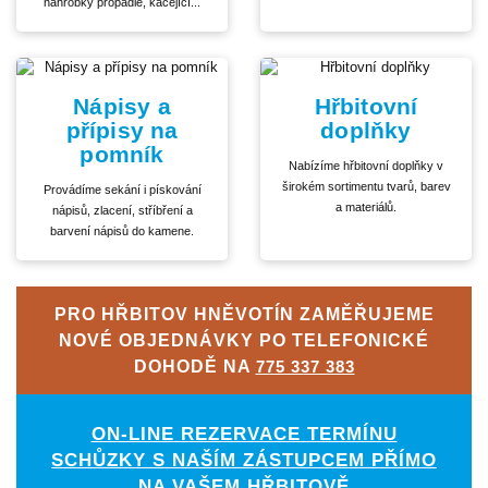
náhrobky propadlé, kácející...
Nápisy a
Hřbitovní
přípisy na
doplňky
pomník
Nabízíme hřbitovní doplňky v
širokém sortimentu tvarů, barev
Provádíme sekání i pískování
a materiálů.
nápisů, zlacení, stříbření a
barvení nápisů do kamene.
PRO HŘBITOV HNĚVOTÍN ZAMĚŘUJEME
NOVÉ OBJEDNÁVKY PO TELEFONICKÉ
DOHODĚ NA
775 337 383
ON-LINE REZERVACE TERMÍNU
SCHŮZKY S NAŠÍM ZÁSTUPCEM PŘÍMO
NA VAŠEM HŘBITOVĚ