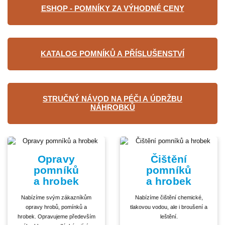
ESHOP - POMNÍKY ZA VÝHODNÉ CENY
KATALOG POMNÍKŮ A PŘÍSLUŠENSTVÍ
STRUČNÝ NÁVOD NA PÉČI A ÚDRŽBU
NÁHROBKŮ
Opravy
Čištění
pomníků
pomníků
a hrobek
a hrobek
Nabízíme svým zákazníkům
Nabízíme čištění chemické,
opravy hrobů, pomínků a
tlakovou vodou, ale i broušení a
hrobek. Opravujeme především
leštění.