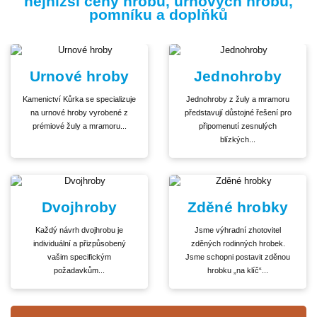
nejnižší ceny hrobů, urnových hrobů,
pomníku a doplňků
Urnové hroby
Jednohroby
Kamenictví Kůrka se specializuje
Jednohroby z žuly a mramoru
na urnové hroby vyrobené z
představují důstojné řešení pro
prémiové žuly a mramoru...
připomenutí zesnulých
blízkých...
Dvojhroby
Zděné hrobky
Každý návrh dvojhrobu je
Jsme výhradní zhotovitel
individuální a přizpůsobený
zděných rodinných hrobek.
vašim specifickým
Jsme schopni postavit zděnou
požadavkům...
hrobku „na klíč“...