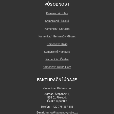
PŮSOBNOST
Kamenictví Holice
Kamenictví Přelouč
Kamenictví Chrudim
Kamenictví Heřmanův Městec
Kamenictví Kolín
Kamenictví Nymburk
Kamenictví Čáslav
Kamenictví Kutná Hora
FAKTURAČNÍ ÚDAJE
Kamenictví Kůrka s.r.o.
Adresa: Štěpánov 1,
535 01 Přelouč,
Česká republika
Telefon:
+420 775 337 383
E-mail:
kurka@kamenovyroba.cz