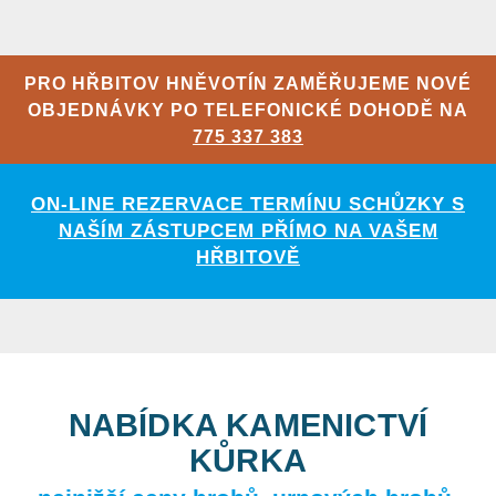
PRO HŘBITOV HNĚVOTÍN ZAMĚŘUJEME NOVÉ
OBJEDNÁVKY PO TELEFONICKÉ DOHODĚ NA
775 337 383
ON-LINE REZERVACE TERMÍNU SCHŮZKY S
NAŠÍM ZÁSTUPCEM PŘÍMO NA VAŠEM
HŘBITOVĚ
NABÍDKA KAMENICTVÍ
KŮRKA