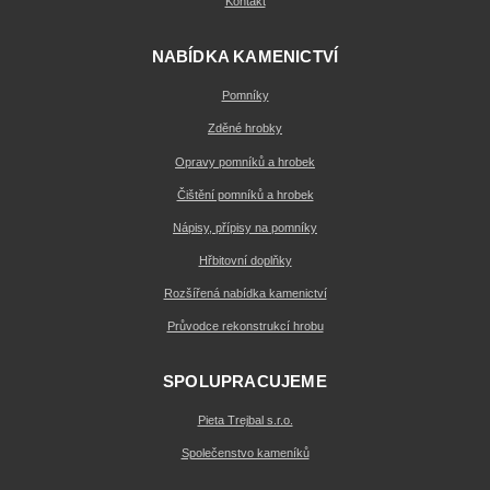
Kontakt
NABÍDKA KAMENICTVÍ
Pomníky
Zděné hrobky
Opravy pomníků a hrobek
Čištění pomníků a hrobek
Nápisy, přípisy na pomníky
Hřbitovní doplňky
Rozšířená nabídka kamenictví
Průvodce rekonstrukcí hrobu
SPOLUPRACUJEME
Pieta Trejbal s.r.o.
Společenstvo kameníků