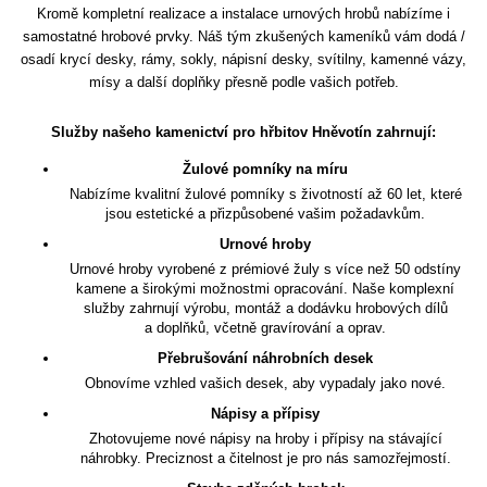
Kromě kompletní realizace a instalace urnových hrobů nabízíme i
samostatné hrobové prvky. Náš tým zkušených kameníků vám dodá /
osadí krycí desky, rámy, sokly, nápisní desky, svítilny, kamenné vázy,
mísy a další doplňky přesně podle vašich potřeb.
Služby našeho kamenictví pro hřbitov Hněvotín zahrnují:
Žulové pomníky na míru
Nabízíme kvalitní žulové pomníky s životností až 60 let, které
jsou estetické a přizpůsobené vašim požadavkům.
Urnové hroby
Urnové hroby vyrobené z prémiové žuly s více než 50 odstíny
kamene a širokými možnostmi opracování. Naše komplexní
služby zahrnují výrobu, montáž a dodávku hrobových dílů
a doplňků, včetně gravírování a oprav.
Přebrušování náhrobních desek
Obnovíme vzhled vašich desek, aby vypadaly jako nové.
Nápisy a přípisy
Zhotovujeme nové nápisy na hroby i přípisy na stávající
náhrobky. Preciznost a čitelnost je pro nás samozřejmostí.