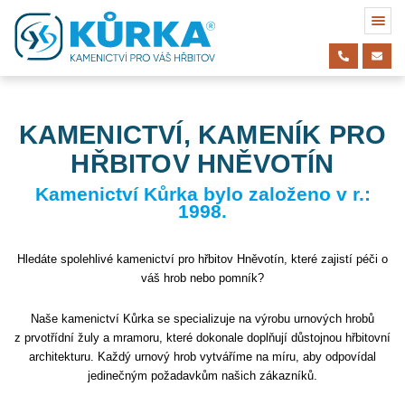
KAMENICTVÍ, KAMENÍK PRO
HŘBITOV HNĚVOTÍN
Kamenictví Kůrka bylo založeno v r.:
1998.
Hledáte spolehlivé kamenictví pro hřbitov Hněvotín, které zajistí péči o
váš hrob nebo pomník?
Naše kamenictví Kůrka se specializuje na výrobu urnových hrobů
z prvotřídní žuly a mramoru, které dokonale doplňují důstojnou hřbitovní
architekturu. Každý urnový hrob vytváříme na míru, aby odpovídal
jedinečným požadavkům našich zákazníků.