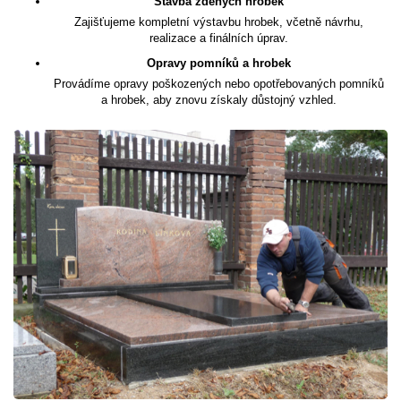
Stavba zděných hrobek
Zajišťujeme kompletní výstavbu hrobek, včetně návrhu,
realizace a finálních úprav.
Opravy pomníků a hrobek
Provádíme opravy poškozených nebo opotřebovaných pomníků
a hrobek, aby znovu získaly důstojný vzhled.