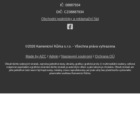
IČ: 08887934
DIČ: CZ08887934
Obchodní podmínky a reklamační řád
©2026 Kamenictví Kůrka s.r.o. - Všechna práva vyhrazena
Made by AZC
/
Admin
/
Nastavení soukromí
/
Ochrana OÚ
Obsah těchto webových stránek, zejména jednotlivé texty, obrázky, grafika i grafické prvky či multimediální soubory, celkové
vzájemné uspořádání a grafické ztvárnění těchto stránek je autorským dílem a jako takové je chráněno. Obsah stránek ani
jeho jednotlivé části nesmí být kopírovány, měněny, znovu reprodukovány ani jinak užity bez předchozího výslovného
písemného souhlasu Kamenictví Kůrka.