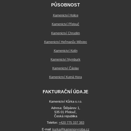
PŮSOBNOST
Kamenictví Holice
Kamenictví Přelouč
Kamenictví Chrudim
Kamenictví Heřmanův Městec
Kamenictví Kolín
Kamenictví Nymburk
Kamenictví Čáslav
Kamenictví Kutná Hora
FAKTURAČNÍ ÚDAJE
Kamenictví Kůrka s.r.o.
Adresa: Štěpánov 1,
535 01 Přelouč,
Česká republika
Telefon:
+420 775 337 383
E-mail:
kurka@kamenovyroba.cz