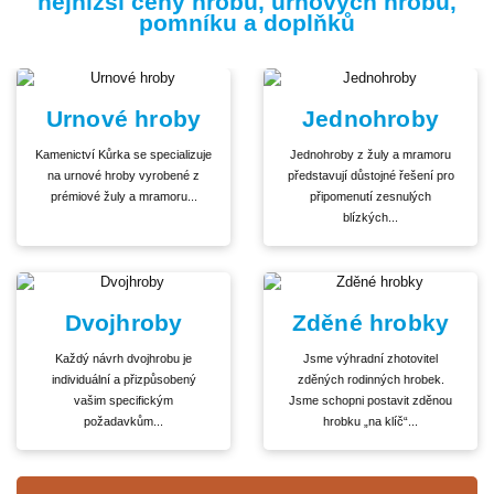
nejnižší ceny hrobů, urnových hrobů,
pomníku a doplňků
Urnové hroby
Jednohroby
Kamenictví Kůrka se specializuje
Jednohroby z žuly a mramoru
na urnové hroby vyrobené z
představují důstojné řešení pro
prémiové žuly a mramoru...
připomenutí zesnulých
blízkých...
Dvojhroby
Zděné hrobky
Každý návrh dvojhrobu je
Jsme výhradní zhotovitel
individuální a přizpůsobený
zděných rodinných hrobek.
vašim specifickým
Jsme schopni postavit zděnou
požadavkům...
hrobku „na klíč“...