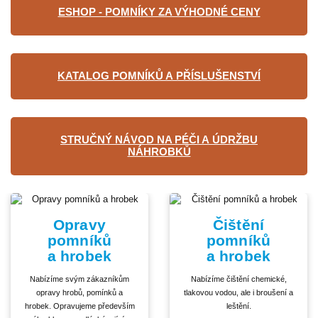
ESHOP - POMNÍKY ZA VÝHODNÉ CENY
KATALOG POMNÍKŮ A PŘÍSLUŠENSTVÍ
STRUČNÝ NÁVOD NA PÉČI A ÚDRŽBU
NÁHROBKŮ
Opravy
Čištění
pomníků
pomníků
a hrobek
a hrobek
Nabízíme svým zákazníkům
Nabízíme čištění chemické,
opravy hrobů, pomínků a
tlakovou vodou, ale i broušení a
hrobek. Opravujeme především
leštění.