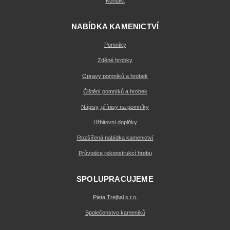
Kontakt
NABÍDKA KAMENICTVÍ
Pomníky
Zděné hrobky
Opravy pomníků a hrobek
Čištění pomníků a hrobek
Nápisy, přípisy na pomníky
Hřbitovní doplňky
Rozšířená nabídka kamenictví
Průvodce rekonstrukcí hrobu
SPOLUPRACUJEME
Pieta Trejbal s.r.o.
Společenstvo kameníků