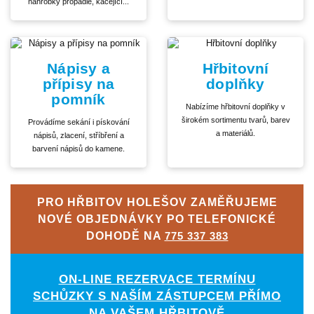
náhrobky propadlé, kácející...
Nápisy a
Hřbitovní
přípisy na
doplňky
pomník
Nabízíme hřbitovní doplňky v
širokém sortimentu tvarů, barev
Provádíme sekání i pískování
a materiálů.
nápisů, zlacení, stříbření a
barvení nápisů do kamene.
PRO HŘBITOV HOLEŠOV ZAMĚŘUJEME
NOVÉ OBJEDNÁVKY PO TELEFONICKÉ
DOHODĚ NA
775 337 383
ON-LINE REZERVACE TERMÍNU
SCHŮZKY S NAŠÍM ZÁSTUPCEM PŘÍMO
NA VAŠEM HŘBITOVĚ