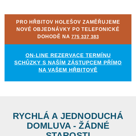
PRO HŘBITOV HOLEŠOV ZAMĚŘUJEME
NOVÉ OBJEDNÁVKY PO TELEFONICKÉ
DOHODĚ NA
775 337 383
ON-LINE REZERVACE TERMÍNU
SCHŮZKY S NAŠÍM ZÁSTUPCEM PŘÍMO
NA VAŠEM HŘBITOVĚ
RYCHLÁ A JEDNODUCHÁ
DOMLUVA - ŽÁDNÉ
STAROSTI