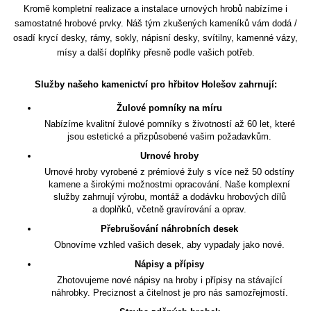
Kromě kompletní realizace a instalace urnových hrobů nabízíme i
samostatné hrobové prvky. Náš tým zkušených kameníků vám dodá /
osadí krycí desky, rámy, sokly, nápisní desky, svítilny, kamenné vázy,
mísy a další doplňky přesně podle vašich potřeb.
Služby našeho kamenictví pro hřbitov Holešov zahrnují:
Žulové pomníky na míru
Nabízíme kvalitní žulové pomníky s životností až 60 let, které
jsou estetické a přizpůsobené vašim požadavkům.
Urnové hroby
Urnové hroby vyrobené z prémiové žuly s více než 50 odstíny
kamene a širokými možnostmi opracování. Naše komplexní
služby zahrnují výrobu, montáž a dodávku hrobových dílů
a doplňků, včetně gravírování a oprav.
Přebrušování náhrobních desek
Obnovíme vzhled vašich desek, aby vypadaly jako nové.
Nápisy a přípisy
Zhotovujeme nové nápisy na hroby i přípisy na stávající
náhrobky. Preciznost a čitelnost je pro nás samozřejmostí.