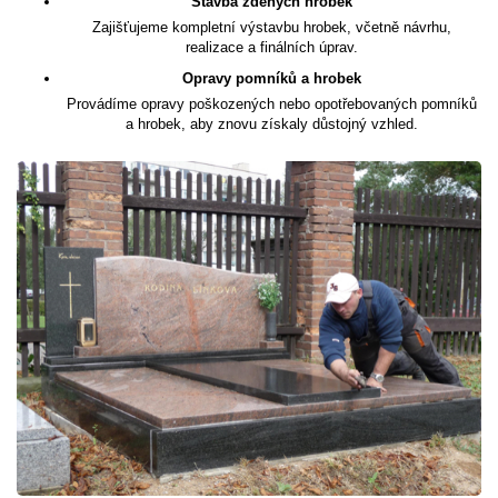
Stavba zděných hrobek
Zajišťujeme kompletní výstavbu hrobek, včetně návrhu,
realizace a finálních úprav.
Opravy pomníků a hrobek
Provádíme opravy poškozených nebo opotřebovaných pomníků
a hrobek, aby znovu získaly důstojný vzhled.