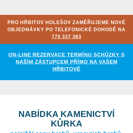
PRO HŘBITOV HOLEŠOV ZAMĚŘUJEME NOVÉ
OBJEDNÁVKY PO TELEFONICKÉ DOHODĚ NA
775 337 383
ON-LINE REZERVACE TERMÍNU SCHŮZKY S
NAŠÍM ZÁSTUPCEM PŘÍMO NA VAŠEM
HŘBITOVĚ
NABÍDKA KAMENICTVÍ
KŮRKA