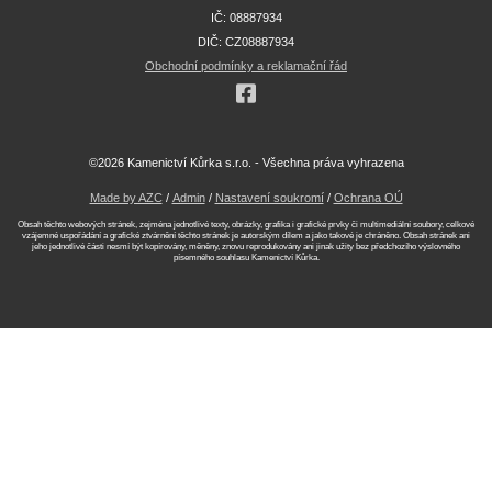
IČ: 08887934
DIČ: CZ08887934
Obchodní podmínky a reklamační řád
©2026 Kamenictví Kůrka s.r.o. - Všechna práva vyhrazena
Made by AZC
/
Admin
/
Nastavení soukromí
/
Ochrana OÚ
Obsah těchto webových stránek, zejména jednotlivé texty, obrázky, grafika i grafické prvky či multimediální soubory, celkové
vzájemné uspořádání a grafické ztvárnění těchto stránek je autorským dílem a jako takové je chráněno. Obsah stránek ani
jeho jednotlivé části nesmí být kopírovány, měněny, znovu reprodukovány ani jinak užity bez předchozího výslovného
písemného souhlasu Kamenictví Kůrka.