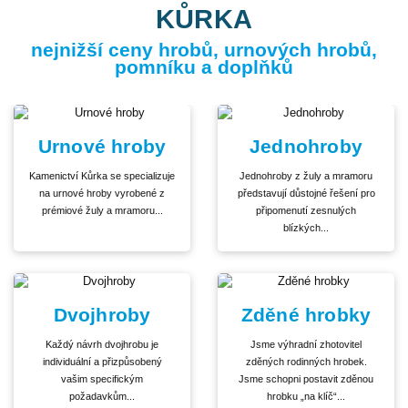
KŮRKA
nejnižší ceny hrobů, urnových hrobů,
pomníku a doplňků
Urnové hroby
Jednohroby
Kamenictví Kůrka se specializuje
Jednohroby z žuly a mramoru
na urnové hroby vyrobené z
představují důstojné řešení pro
prémiové žuly a mramoru...
připomenutí zesnulých
blízkých...
Dvojhroby
Zděné hrobky
Každý návrh dvojhrobu je
Jsme výhradní zhotovitel
individuální a přizpůsobený
zděných rodinných hrobek.
vašim specifickým
Jsme schopni postavit zděnou
požadavkům...
hrobku „na klíč“...