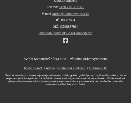
Česká republika
Telefon:
+420 775 337 383
E-mail:
kurka@kamenovyroba.cz
IČ: 08887934
DIČ: CZ08887934
Obchodní podmínky a reklamační řád
©2026 Kamenictví Kůrka s.r.o. - Všechna práva vyhrazena
Made by AZC
/
Admin
/
Nastavení soukromí
/
Ochrana OÚ
Obsah těchto webových stránek, zejména jednotlivé texty, obrázky, grafika i grafické prvky či multimediální soubory, celkové
vzájemné uspořádání a grafické ztvárnění těchto stránek je autorským dílem a jako takové je chráněno. Obsah stránek ani
jeho jednotlivé části nesmí být kopírovány, měněny, znovu reprodukovány ani jinak užity bez předchozího výslovného
písemného souhlasu Kamenictví Kůrka.