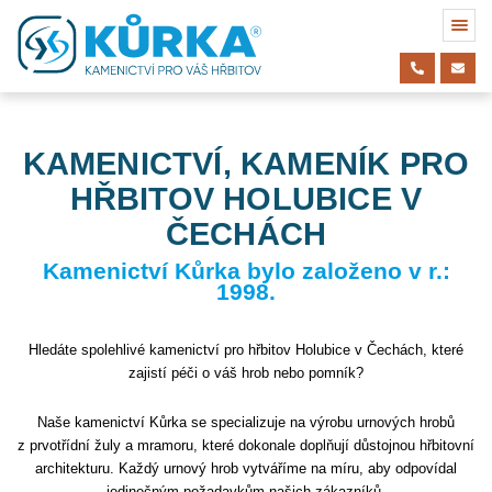
KAMENICTVÍ, KAMENÍK PRO
HŘBITOV HOLUBICE V
ČECHÁCH
Kamenictví Kůrka bylo založeno v r.:
1998.
Hledáte spolehlivé kamenictví pro hřbitov Holubice v Čechách, které
zajistí péči o váš hrob nebo pomník?
Naše kamenictví Kůrka se specializuje na výrobu urnových hrobů
z prvotřídní žuly a mramoru, které dokonale doplňují důstojnou hřbitovní
architekturu. Každý urnový hrob vytváříme na míru, aby odpovídal
jedinečným požadavkům našich zákazníků.