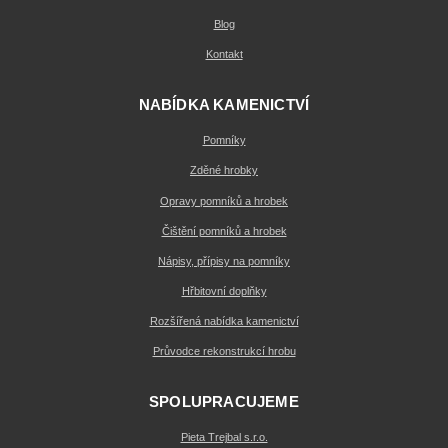
Blog
Kontakt
NABÍDKA KAMENICTVÍ
Pomníky
Zděné hrobky
Opravy pomníků a hrobek
Čištění pomníků a hrobek
Nápisy, přípisy na pomníky
Hřbitovní doplňky
Rozšířená nabídka kamenictví
Průvodce rekonstrukcí hrobu
SPOLUPRACUJEME
Pieta Trejbal s.r.o.