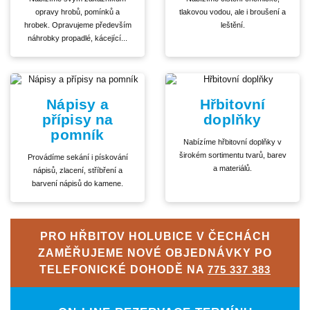
opravy hrobů, pomínků a
tlakovou vodou, ale i broušení a
hrobek. Opravujeme především
leštění.
náhrobky propadlé, kácející...
Nápisy a
Hřbitovní
přípisy na
doplňky
pomník
Nabízíme hřbitovní doplňky v
širokém sortimentu tvarů, barev
Provádíme sekání i pískování
a materiálů.
nápisů, zlacení, stříbření a
barvení nápisů do kamene.
PRO HŘBITOV HOLUBICE V ČECHÁCH
ZAMĚŘUJEME NOVÉ OBJEDNÁVKY PO
TELEFONICKÉ DOHODĚ NA
775 337 383