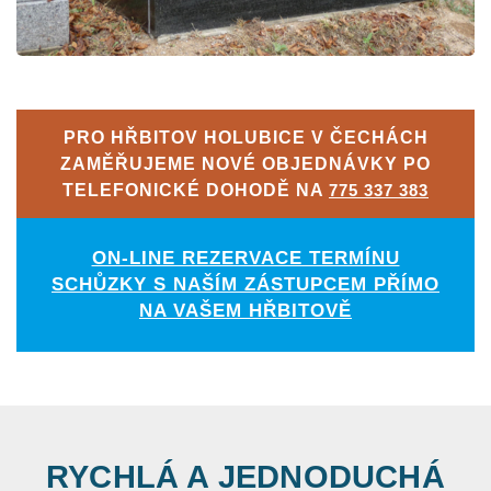
PRO HŘBITOV HOLUBICE V ČECHÁCH
ZAMĚŘUJEME NOVÉ OBJEDNÁVKY PO
TELEFONICKÉ DOHODĚ NA
775 337 383
ON-LINE REZERVACE TERMÍNU
SCHŮZKY S NAŠÍM ZÁSTUPCEM PŘÍMO
NA VAŠEM HŘBITOVĚ
RYCHLÁ A JEDNODUCHÁ