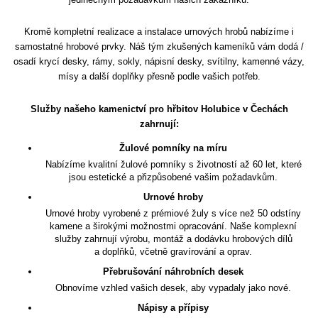
Kromě kompletní realizace a instalace urnových hrobů nabízíme i
samostatné hrobové prvky. Náš tým zkušených kameníků vám dodá /
osadí krycí desky, rámy, sokly, nápisní desky, svítilny, kamenné vázy,
mísy a další doplňky přesně podle vašich potřeb.
Služby našeho kamenictví pro hřbitov Holubice v Čechách
zahrnují:
Žulové pomníky na míru
Nabízíme kvalitní žulové pomníky s životností až 60 let, které
jsou estetické a přizpůsobené vašim požadavkům.
Urnové hroby
Urnové hroby vyrobené z prémiové žuly s více než 50 odstíny
kamene a širokými možnostmi opracování. Naše komplexní
služby zahrnují výrobu, montáž a dodávku hrobových dílů
a doplňků, včetně gravírování a oprav.
Přebrušování náhrobních desek
Obnovíme vzhled vašich desek, aby vypadaly jako nové.
Nápisy a přípisy