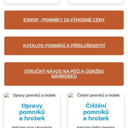
ESHOP - POMNÍKY ZA VÝHODNÉ CENY
KATALOG POMNÍKŮ A PŘÍSLUŠENSTVÍ
STRUČNÝ NÁVOD NA PÉČI A ÚDRŽBU
NÁHROBKŮ
Opravy
Čištění
pomníků
pomníků
a hrobek
a hrobek
Nabízíme svým zákazníkům
Nabízíme čištění chemické,