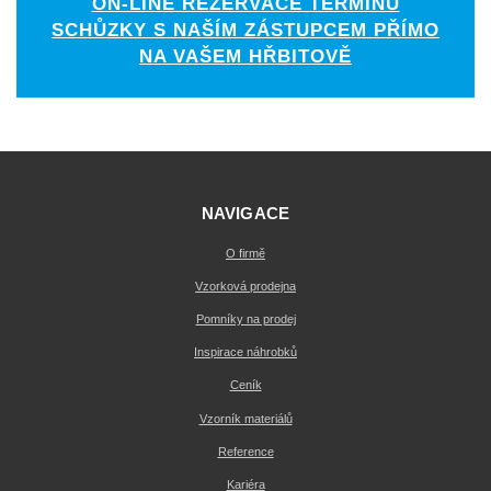
ON-LINE REZERVACE TERMÍNU
SCHŮZKY S NAŠÍM ZÁSTUPCEM PŘÍMO
NA VAŠEM HŘBITOVĚ
NAVIGACE
O firmě
Vzorková prodejna
Pomníky na prodej
Inspirace náhrobků
Ceník
Vzorník materiálů
Reference
Kariéra