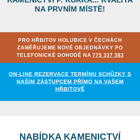
NA PRVNÍM MÍSTĚ!
PRO HŘBITOV HOLUBICE V ČECHÁCH
ZAMĚŘUJEME NOVÉ OBJEDNÁVKY PO
TELEFONICKÉ DOHODĚ NA
775 337 383
ON-LINE REZERVACE TERMÍNU SCHŮZKY S
NAŠÍM ZÁSTUPCEM PŘÍMO NA VAŠEM
HŘBITOVĚ
NABÍDKA KAMENICTVÍ