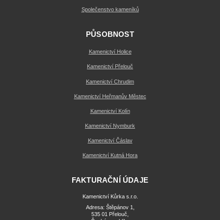
Společenstvo kameníků
PŮSOBNOST
Kamenictví Holice
Kamenictví Přelouč
Kamenictví Chrudim
Kamenictví Heřmanův Městec
Kamenictví Kolín
Kamenictví Nymburk
Kamenictví Čáslav
Kamenictví Kutná Hora
FAKTURAČNÍ ÚDAJE
Kamenictví Kůrka s.r.o.
Adresa: Štěpánov 1,
535 01 Přelouč,