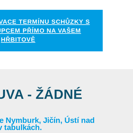
VACE TERMÍNU SCHŮZKY S
UPCEM PŘÍMO NA VAŠEM
HŘBITOVĚ
VA - ŽÁDNÉ
 Nymburk, Jičín, Ústí nad
v tabulkách.