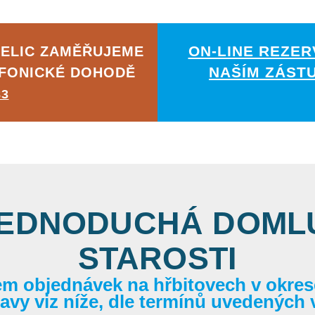
ON-LINE REZER
ŽELIC ZAMĚŘUJEME
NAŠÍM ZÁST
EFONICKÉ DOHODĚ
83
JEDNODUCHÁ DOMLU
STAROSTI
em objednávek na hřbitovech v okrese
itavy viz níže, dle termínů uvedených 