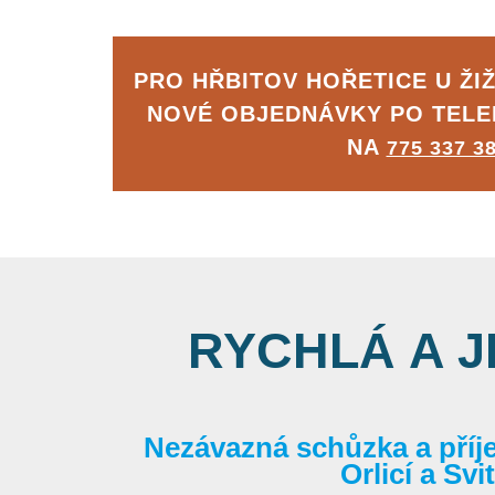
PRO HŘBITOV HOŘETICE U ŽI
NOVÉ OBJEDNÁVKY PO TEL
NA
775 337 3
RYCHLÁ A 
Nezávazná schůzka a příj
Orlicí a Sv