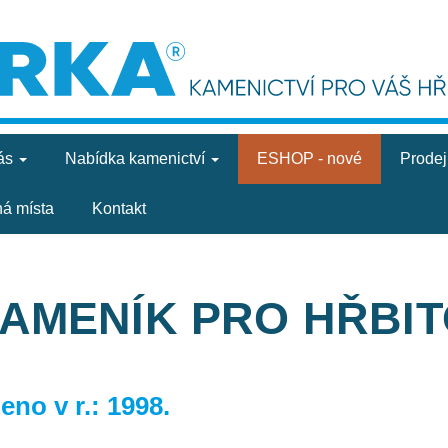
ás
Nabídka
kamenictví
ESHOP - nové
Prode
ná místa
Kontakt
KAMENÍK PRO HŘBI
no v r.: 1998.