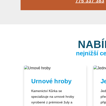
775 337 383
NABÍ
nejnižší 
Urnové hroby
J
Kamenictví Kůrka se
Jed
specializuje na urnové hroby
pře
vyrobené z prémiové žuly a
při