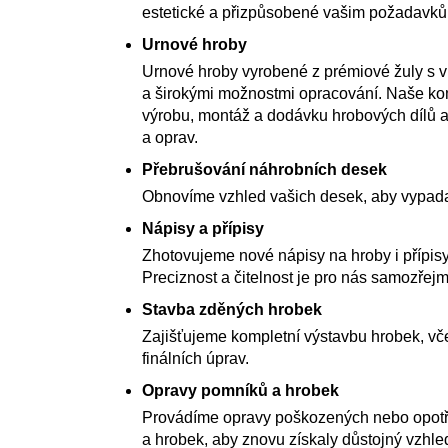
estetické a přizpůsobené vašim požadavk
Urnové hroby
Urnové hroby vyrobené z prémiové žuly s 
a širokými možnostmi opracování. Naše kom
výrobu, montáž a dodávku hrobových dílů a
a oprav.
Přebrušování náhrobních desek
Obnovíme vzhled vašich desek, aby vypada
Nápisy a přípisy
Zhotovujeme nové nápisy na hroby i přípisy
Preciznost a čitelnost je pro nás samozřejm
Stavba zděných hrobek
Zajišťujeme kompletní výstavbu hrobek, vče
finálních úprav.
Opravy pomníků a hrobek
Provádíme opravy poškozených nebo opot
a hrobek, aby znovu získaly důstojný vzhle