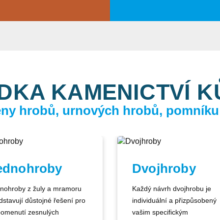
DKA KAMENICTVÍ 
ceny hrobů, urnových hrobů, pomníku
ednohroby
Dvojhroby
nohroby z žuly a mramoru
Každý návrh dvojhrobu je
dstavují důstojné řešení pro
individuální a přizpůsobený
pomenutí zesnulých
vašim specifickým