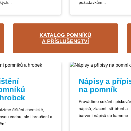
kých...
požadavkům...
KATALOG POMNÍKŮ
A PŘÍSLUŠENSTVÍ
ištění
Nápisy a přípi
omníků
na pomník
 hrobek
Provádíme sekání i písková
nápisů, zlacení, stříbření a
ízíme čištění chemické,
barvení nápisů do kamene.
kovou vodou, ale i broušení a
ění.