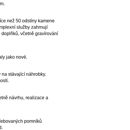
ům.
více než 50 odstíny kamene
plexní služby zahrnují
 doplňků, včetně gravírování
ly jako nové.
 na stávající náhrobky.
ostí.
tně návrhu, realizace a
řebovaných pomníků
d.