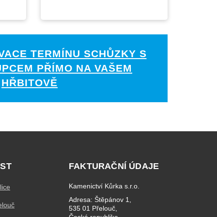
VACE TERMÍNU SCHŮZKY S
UPCEM PŘÍMO NA VAŠEM
HŘBITOVĚ
ST
FAKTURAČNÍ ÚDAJE
Kamenictví Kůrka s.r.o.
lice
Adresa: Štěpánov 1,
elouč
535 01 Přelouč,