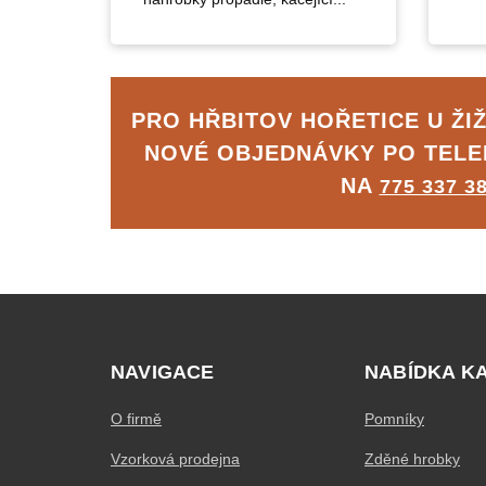
PRO HŘBITOV HOŘETICE U ŽI
NOVÉ OBJEDNÁVKY PO TEL
NA
775 337 3
NAVIGACE
NABÍDKA K
O firmě
Pomníky
Vzorková prodejna
Zděné hrobky