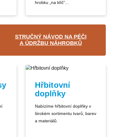
hrobku „na klíč“...
STRUČNÝ NÁVOD NA PÉČI
A ÚDRŽBU NÁHROBKŮ
sy
Hřbitovní
doplňky
ní
Nabízíme hřbitovní doplňky v
širokém sortimentu tvarů, barev
a materiálů.