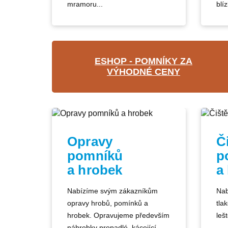
mramoru...
blíz
ESHOP - POMNÍKY ZA
VÝHODNÉ CENY
Opravy
Č
pomníků
p
a hrobek
a
Nabízíme svým zákazníkům
Nab
opravy hrobů, pomínků a
tla
hrobek. Opravujeme především
lešt
náhrobky propadlé, kácející...