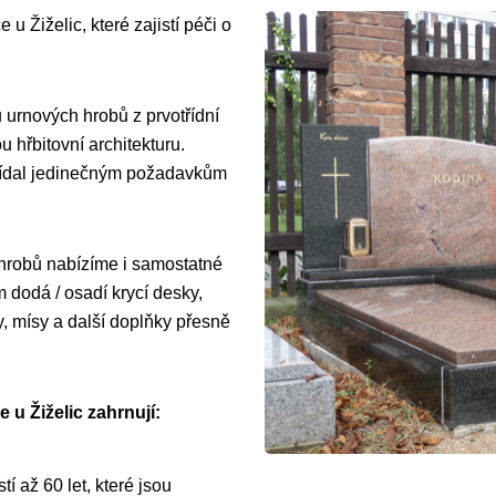
u Žiželic, které zajistí péči o
 urnových hrobů z prvotřídní
 hřbitovní architekturu.
vídal jedinečným požadavkům
 hrobů nabízíme i samostatné
dodá / osadí krycí desky,
y, mísy a další doplňky přesně
 u Žiželic zahrnují:
í až 60 let, které jsou