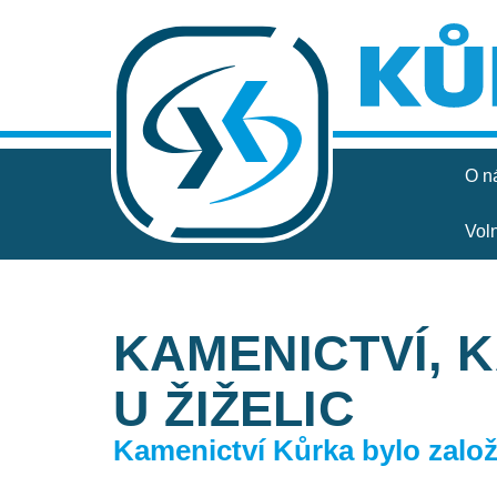
O n
Vol
KAMENICTVÍ, 
U ŽIŽELIC
Kamenictví Kůrka bylo založe