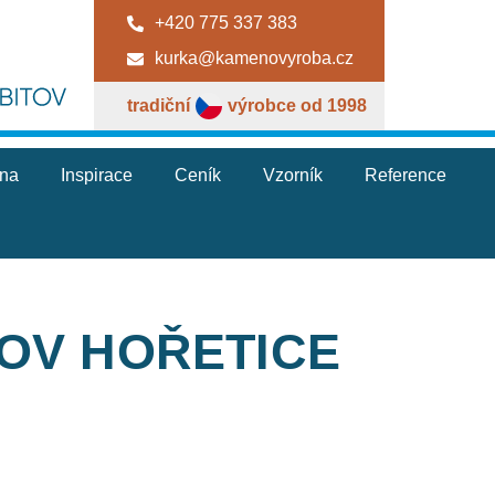
+420 775 337 383
kurka@kamenovyroba.cz
tradiční
výrobce od 1998
jna
Inspirace
Ceník
Vzorník
Reference
TOV HOŘETICE