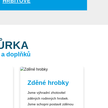
HŘBITOVĚ
KŮRKA
 a doplňků
Zděné hrobky
Jsme výhradní zhotovitel
zděných rodinných hrobek.
Jsme schopni postavit zděnou