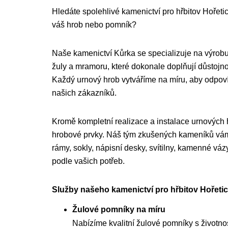
Hledáte spolehlivé kamenictví pro hřbitov Hořetice 
váš hrob nebo pomník?
Naše kamenictví Kůrka se specializuje na výrobu
žuly a mramoru, které dokonale doplňují důstojnou
Každý urnový hrob vytváříme na míru, aby odpo
našich zákazníků.
Kromě kompletní realizace a instalace urnových
hrobové prvky. Náš tým zkušených kameníků vám 
rámy, sokly, nápisní desky, svítilny, kamenné váz
podle vašich potřeb.
Služby našeho kamenictví pro hřbitov Hořetice
Žulové pomníky na míru
Nabízíme kvalitní žulové pomníky s životnost