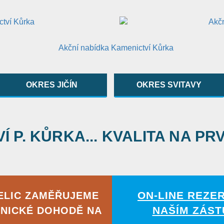
OKRES JIČÍN
OKRES SVITAVY
 P. KŮRKA... KVALITA NA PR
ON-LINE REZE
ŽELIC ZAMĚŘUJEME
NAŠÍM ZÁST
NICKÉ DOHODĚ NA