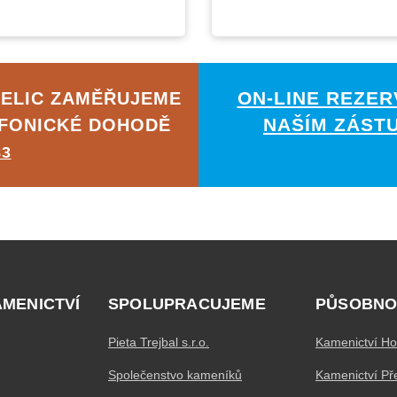
ON-LINE REZER
ŽELIC ZAMĚŘUJEME
NAŠÍM ZÁST
EFONICKÉ DOHODĚ
83
AMENICTVÍ
SPOLUPRACUJEME
PŮSOBNO
Pieta Trejbal s.r.o.
Kamenictví Ho
Společenstvo kameníků
Kamenictví Př