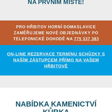
NA PRVNÍM MÍSTĚ!
PRO HŘBITOV HORNÍ DOMASLAVICE
ZAMĚŘUJEME NOVÉ OBJEDNÁVKY PO
TELEFONICKÉ DOHODĚ NA
775 337 383
ON-LINE REZERVACE TERMÍNU SCHŮZKY S
NAŠÍM ZÁSTUPCEM PŘÍMO NA VAŠEM
HŘBITOVĚ
NABÍDKA KAMENICTVÍ
KŮRKA