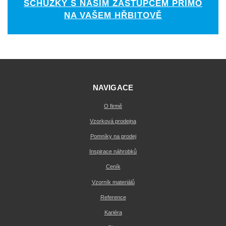
SCHŮZKY S NAŠÍM ZÁSTUPCEM PŘÍMO
NA VAŠEM HŘBITOVĚ
NAVIGACE
O firmě
Vzorková prodejna
Pomníky na prodej
Inspirace náhrobků
Ceník
Vzorník materiálů
Reference
Kariéra