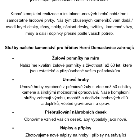
Kromě kompletní realizace a instalace urnových hrobů nabízíme i
samostatné hrobové prvky. Náš tým zkušených kameníků vám dodá /
osadí krycí desky, rámy, sokly, nápisní desky, svítilny, kamenné vázy,
mísy a další doplňky přesně podle vašich potřeb.
Služby našeho kamenictví pro hřbitov Horní Domaslavice zahrnují:
Žulové pomníky na míru
Nabízíme kvalitní žulové pomníky s životností až 60 let, které
jsou estetické a přizpůsobené vašim požadavkům.
Urnové hroby
Urnové hroby vyrobené z prémiové žuly s více než 50 odstíny
kamene a širokými možnostmi opracování. Naše komplexní
služby zahrnují výrobu, montáž a dodávku hrobových dílů
a doplňků, včetně gravírování a oprav.
Přebrušování náhrobních desek
Obnovíme vzhled vašich desek, aby vypadaly jako nové.
Nápisy a přípisy
Zhotovujeme nové nápisy na hroby i přípisy na stávající