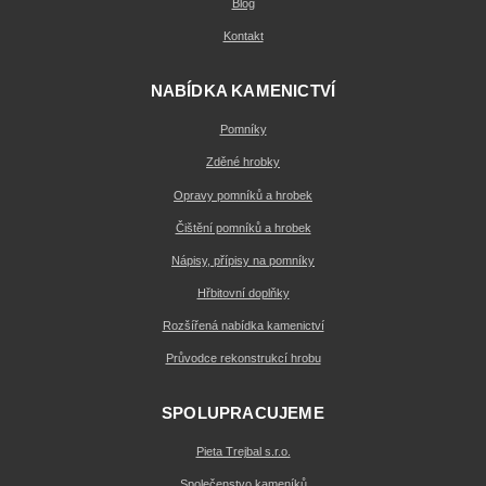
Blog
Kontakt
NABÍDKA KAMENICTVÍ
Pomníky
Zděné hrobky
Opravy pomníků a hrobek
Čištění pomníků a hrobek
Nápisy, přípisy na pomníky
Hřbitovní doplňky
Rozšířená nabídka kamenictví
Průvodce rekonstrukcí hrobu
SPOLUPRACUJEME
Pieta Trejbal s.r.o.
Společenstvo kameníků