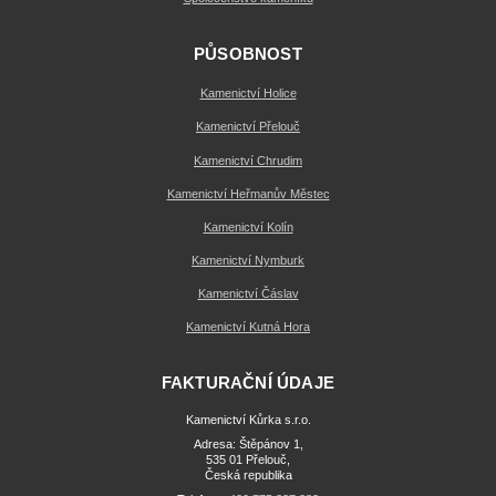
PŮSOBNOST
Kamenictví Holice
Kamenictví Přelouč
Kamenictví Chrudim
Kamenictví Heřmanův Městec
Kamenictví Kolín
Kamenictví Nymburk
Kamenictví Čáslav
Kamenictví Kutná Hora
FAKTURAČNÍ ÚDAJE
Kamenictví Kůrka s.r.o.
Adresa: Štěpánov 1,
535 01 Přelouč,
Česká republika