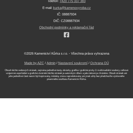
Telefon:
+420 775 337 383
E-mail:
kurka@kamenovyroba.cz
IČ: 08887934
DIČ: CZ08887934
Obchodní podmínky a reklamační řád
©2026 Kamenictví Kůrka s.r.o. - Všechna práva vyhrazena
Made by AZC
/
Admin
/
Nastavení soukromí
/
Ochrana OÚ
Obsah těchto webových stránek, zejména jednotlivé texty, obrázky, grafika i grafické prvky či multimediální soubory, celkové
vzájemné uspořádání a grafické ztvárnění těchto stránek je autorským dílem a jako takové je chráněno. Obsah stránek ani
jeho jednotlivé části nesmí být kopírovány, měněny, znovu reprodukovány ani jinak užity bez předchozího výslovného
písemného souhlasu Kamenictví Kůrka.