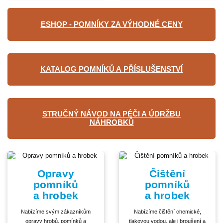
ESHOP - POMNÍKY ZA VÝHODNÉ CENY
KATALOG POMNÍKŮ A PŘÍSLUŠENSTVÍ
STRUČNÝ NÁVOD NA PÉČI A ÚDRŽBU
NÁHROBKŮ
Opravy
Čištění
pomníků
pomníků
a hrobek
a hrobek
Nabízíme svým zákazníkům
Nabízíme čištění chemické,
opravy hrobů, pomínků a
tlakovou vodou, ale i broušení a