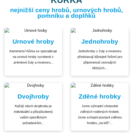
nejnižší ceny hrobů, urnových hrobů,
pomníku a doplňků
Urnové hroby
Jednohroby
Kamenictví Kůrka se specializuje
Jednohroby z žuly a mramoru
na urnové hroby vyrobené z
představují důstojné řešení pro
prémiové žuly a mramoru...
připomenutí zesnulých
blízkých...
Dvojhroby
Zděné hrobky
Každý návrh dvojhrobu je
Jsme výhradní zhotovitel
individuální a přizpůsobený
zděných rodinných hrobek.
vašim specifickým
Jsme schopni postavit zděnou
požadavkům...
hrobku „na klíč“...