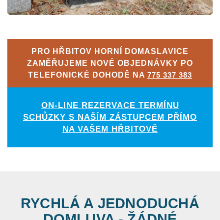
PRO HŘBITOV HORNÍ DOMASLAVICE
ZAMĚŘUJEME NOVÉ OBJEDNÁVKY PO
TELEFONICKÉ DOHODĚ NA
775 337 383
ON-LINE REZERVACE TERMÍNU
SCHŮZKY S NAŠÍM ZÁSTUPCEM PŘÍMO
NA VAŠEM HŘBITOVĚ
RYCHLÁ A JEDNODUCHÁ
DOMLUVA - ŽÁDNÉ