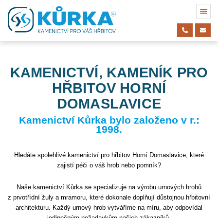
KAMENICTVÍ, KAMENÍK PRO
HŘBITOV HORNÍ
DOMASLAVICE
Kamenictví Kůrka bylo založeno v r.:
1998.
Hledáte spolehlivé kamenictví pro hřbitov Horní Domaslavice, které
zajistí péči o váš hrob nebo pomník?
Naše kamenictví Kůrka se specializuje na výrobu urnových hrobů
z prvotřídní žuly a mramoru, které dokonale doplňují důstojnou hřbitovní
architekturu. Každý urnový hrob vytváříme na míru, aby odpovídal
jedinečným požadavkům našich zákazníků.