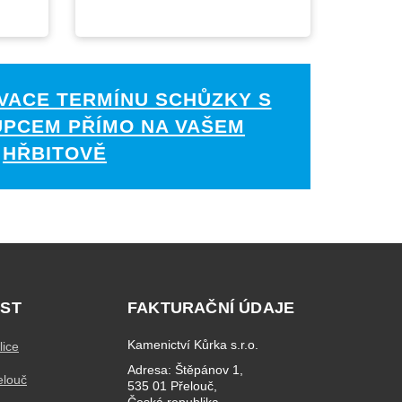
VACE TERMÍNU SCHŮZKY S
UPCEM PŘÍMO NA VAŠEM
HŘBITOVĚ
ST
FAKTURAČNÍ ÚDAJE
Kamenictví Kůrka s.r.o.
lice
Adresa: Štěpánov 1,
elouč
535 01 Přelouč,