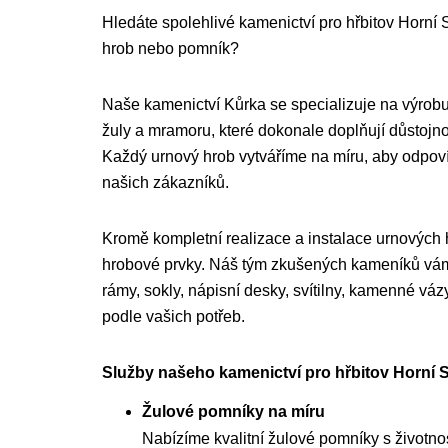
Hledáte spolehlivé kamenictví pro hřbitov Horní Sl
hrob nebo pomník?
Naše kamenictví Kůrka se specializuje na výrobu
žuly a mramoru, které dokonale doplňují důstojnou
Každý urnový hrob vytváříme na míru, aby odpo
našich zákazníků.
Kromě kompletní realizace a instalace urnových
hrobové prvky. Náš tým zkušených kameníků vám 
rámy, sokly, nápisní desky, svítilny, kamenné váz
podle vašich potřeb.
Služby našeho kamenictví pro hřbitov Horní S
Žulové pomníky na míru
Nabízíme kvalitní žulové pomníky s životnost