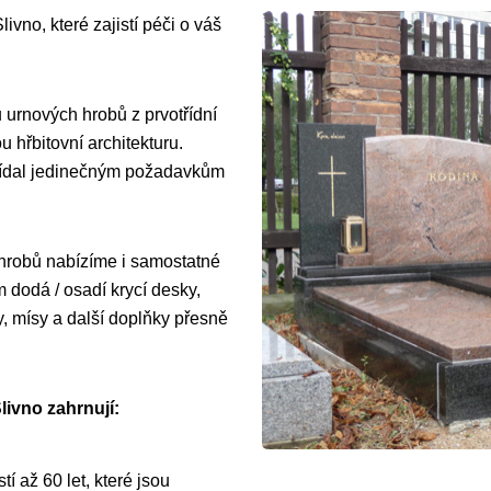
ivno, které zajistí péči o váš
 urnových hrobů z prvotřídní
 hřbitovní architekturu.
vídal jedinečným požadavkům
 hrobů nabízíme i samostatné
dodá / osadí krycí desky,
y, mísy a další doplňky přesně
livno zahrnují:
í až 60 let, které jsou