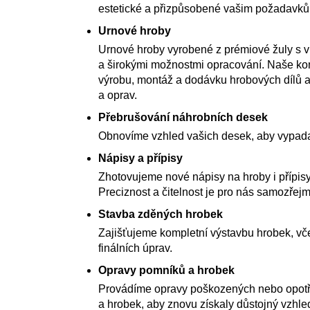
estetické a přizpůsobené vašim požadavk
Urnové hroby
Urnové hroby vyrobené z prémiové žuly s 
a širokými možnostmi opracování. Naše kom
výrobu, montáž a dodávku hrobových dílů a
a oprav.
Přebrušování náhrobních desek
Obnovíme vzhled vašich desek, aby vypada
Nápisy a přípisy
Zhotovujeme nové nápisy na hroby i přípisy
Preciznost a čitelnost je pro nás samozřejm
Stavba zděných hrobek
Zajišťujeme kompletní výstavbu hrobek, vče
finálních úprav.
Opravy pomníků a hrobek
Provádíme opravy poškozených nebo opot
a hrobek, aby znovu získaly důstojný vzhle