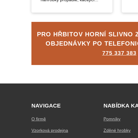
PRO HŘBITOV HORNÍ SLIVNO
OBJEDNÁVKY PO TELEFON
775 337 383
NAVIGACE
NABÍDKA K
O firmě
Pomníky
Vzorková prodejna
Zděné hrobky