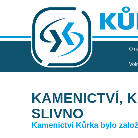
O n
Vol
KAMENICTVÍ, 
SLIVNO
Kamenictví Kůrka bylo založe