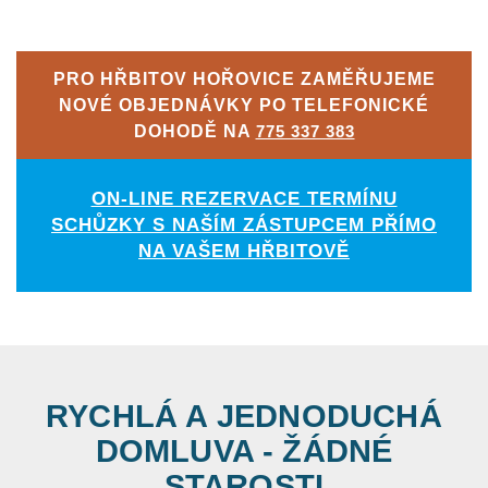
PRO HŘBITOV HOŘOVICE ZAMĚŘUJEME
NOVÉ OBJEDNÁVKY PO TELEFONICKÉ
DOHODĚ NA
775 337 383
ON-LINE REZERVACE TERMÍNU
SCHŮZKY S NAŠÍM ZÁSTUPCEM PŘÍMO
NA VAŠEM HŘBITOVĚ
RYCHLÁ A JEDNODUCHÁ
DOMLUVA - ŽÁDNÉ
STAROSTI