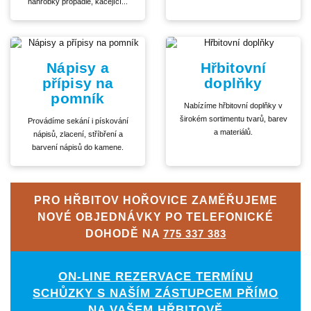
náhrobky propadlé, kácející...
Nápisy a
Hřbitovní
přípisy na
doplňky
pomník
Nabízíme hřbitovní doplňky v
širokém sortimentu tvarů, barev
Provádíme sekání i pískování
a materiálů.
nápisů, zlacení, stříbření a
barvení nápisů do kamene.
PRO HŘBITOV HOŘOVICE ZAMĚŘUJEME
NOVÉ OBJEDNÁVKY PO TELEFONICKÉ
DOHODĚ NA
775 337 383
ON-LINE REZERVACE TERMÍNU
SCHŮZKY S NAŠÍM ZÁSTUPCEM PŘÍMO
NA VAŠEM HŘBITOVĚ