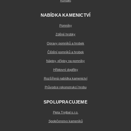
Kontakt
NABÍDKA KAMENICTVÍ
Pomníky
Zděné hrobky
Opravy pomníků a hrobek
Čištění pomníků a hrobek
Nápisy, přípisy na pomníky
Hřbitovní doplňky
Rozšířená nabídka kamenictví
Průvodce rekonstrukcí hrobu
SPOLUPRACUJEME
Pieta Trejbal s.r.o.
Společenstvo kameníků