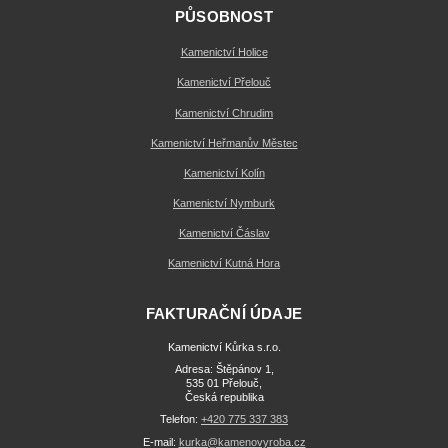
PŮSOBNOST
Kamenictví Holice
Kamenictví Přelouč
Kamenictví Chrudim
Kamenictví Heřmanův Městec
Kamenictví Kolín
Kamenictví Nymburk
Kamenictví Čáslav
Kamenictví Kutná Hora
FAKTURAČNÍ ÚDAJE
Kamenictví Kůrka s.r.o.
Adresa: Štěpánov 1,
535 01 Přelouč,
Česká republika
Telefon:
+420 775 337 383
E-mail:
kurka@kamenovyroba.cz