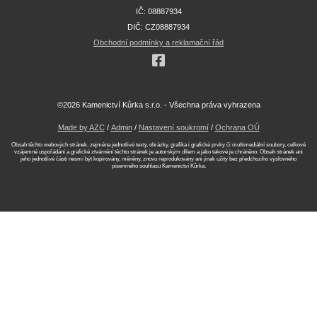
IČ: 08887934
DIČ: CZ08887934
Obchodní podmínky a reklamační řád
©2026 Kamenictví Kůrka s.r.o. - Všechna práva vyhrazena
Made by AZC
/
Admin
/
Nastavení soukromí
/
Ochrana OÚ
Obsah těchto webových stránek, zejména jednotlivé texty, obrázky, grafika i grafické prvky či multimediální soubory, celkové
vzájemné uspořádání a grafické ztvárnění těchto stránek je autorským dílem a jako takové je chráněno. Obsah stránek ani
jeho jednotlivé části nesmí být kopírovány, měněny, znovu reprodukovány ani jinak užity bez předchozího výslovného
písemného souhlasu Kamenictví Kůrka.