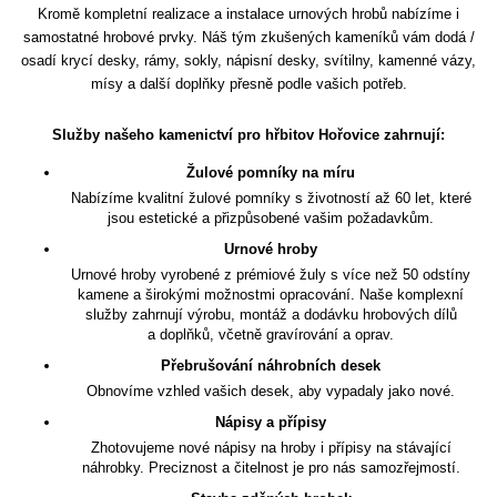
Kromě kompletní realizace a instalace urnových hrobů nabízíme i
samostatné hrobové prvky. Náš tým zkušených kameníků vám dodá /
osadí krycí desky, rámy, sokly, nápisní desky, svítilny, kamenné vázy,
mísy a další doplňky přesně podle vašich potřeb.
Služby našeho kamenictví pro hřbitov Hořovice zahrnují:
Žulové pomníky na míru
Nabízíme kvalitní žulové pomníky s životností až 60 let, které
jsou estetické a přizpůsobené vašim požadavkům.
Urnové hroby
Urnové hroby vyrobené z prémiové žuly s více než 50 odstíny
kamene a širokými možnostmi opracování. Naše komplexní
služby zahrnují výrobu, montáž a dodávku hrobových dílů
a doplňků, včetně gravírování a oprav.
Přebrušování náhrobních desek
Obnovíme vzhled vašich desek, aby vypadaly jako nové.
Nápisy a přípisy
Zhotovujeme nové nápisy na hroby i přípisy na stávající
náhrobky. Preciznost a čitelnost je pro nás samozřejmostí.