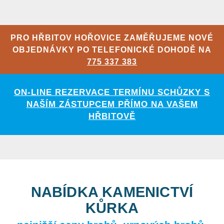
PRO HŘBITOV HOŘOVICE ZAMĚŘUJEME NOVÉ
OBJEDNÁVKY PO TELEFONICKÉ DOHODĚ NA
775 337 383
ON-LINE REZERVACE TERMÍNU SCHŮZKY S
NAŠÍM ZÁSTUPCEM PŘÍMO NA VAŠEM
HŘBITOVĚ
NABÍDKA KAMENICTVÍ
KŮRKA