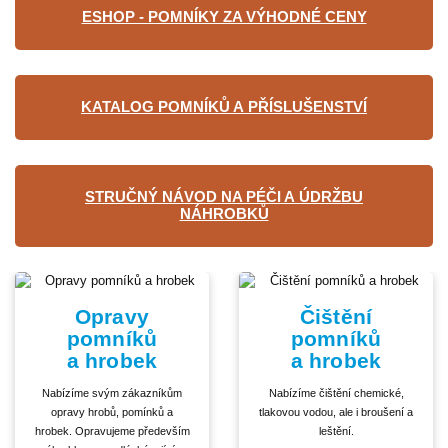
ESHOP - POMNÍKY ZA VÝHODNÉ CENY
KATALOG POMNÍKŮ A PŘÍSLUŠENSTVÍ
STRUČNÝ NÁVOD NA PÉČI A ÚDRŽBU
NÁHROBKŮ
Opravy
Čištění
pomníků
pomníků
a hrobek
a hrobek
Nabízíme svým zákazníkům
Nabízíme čištění chemické,
opravy hrobů, pomínků a
tlakovou vodou, ale i broušení a
hrobek. Opravujeme především
leštění.