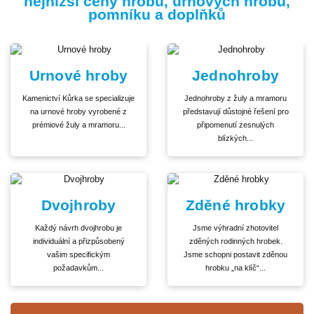
nejnižší ceny hrobů, urnových hrobů,
pomníku a doplňků
Urnové hroby
Jednohroby
Kamenictví Kůrka se specializuje
Jednohroby z žuly a mramoru
na urnové hroby vyrobené z
představují důstojné řešení pro
prémiové žuly a mramoru...
připomenutí zesnulých
blízkých...
Dvojhroby
Zděné hrobky
Každý návrh dvojhrobu je
Jsme výhradní zhotovitel
individuální a přizpůsobený
zděných rodinných hrobek.
vašim specifickým
Jsme schopni postavit zděnou
požadavkům...
hrobku „na klíč“...