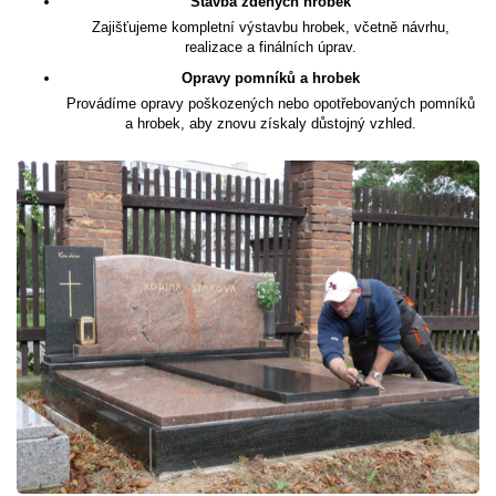
Stavba zděných hrobek
Zajišťujeme kompletní výstavbu hrobek, včetně návrhu,
realizace a finálních úprav.
Opravy pomníků a hrobek
Provádíme opravy poškozených nebo opotřebovaných pomníků
a hrobek, aby znovu získaly důstojný vzhled.