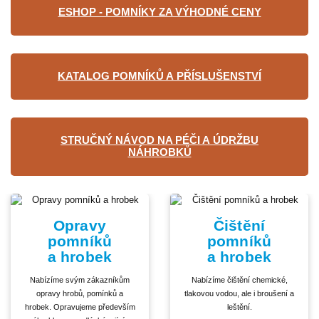
ESHOP - POMNÍKY ZA VÝHODNÉ CENY
KATALOG POMNÍKŮ A PŘÍSLUŠENSTVÍ
STRUČNÝ NÁVOD NA PÉČI A ÚDRŽBU
NÁHROBKŮ
Opravy
Čištění
pomníků
pomníků
a hrobek
a hrobek
Nabízíme svým zákazníkům
Nabízíme čištění chemické,
opravy hrobů, pomínků a
tlakovou vodou, ale i broušení a
hrobek. Opravujeme především
leštění.