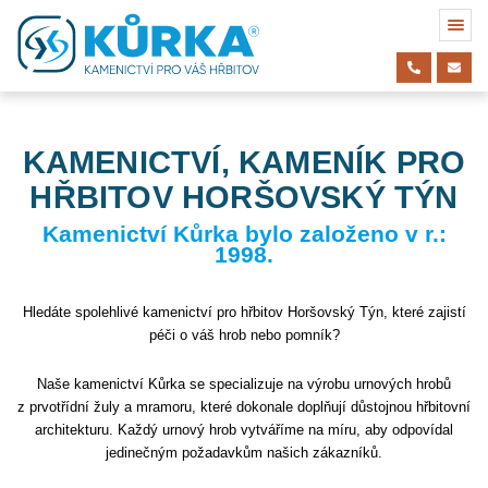
KAMENICTVÍ, KAMENÍK PRO
HŘBITOV HORŠOVSKÝ TÝN
Kamenictví Kůrka bylo založeno v r.:
1998.
Hledáte spolehlivé kamenictví pro hřbitov Horšovský Týn, které zajistí
péči o váš hrob nebo pomník?
Naše kamenictví Kůrka se specializuje na výrobu urnových hrobů
z prvotřídní žuly a mramoru, které dokonale doplňují důstojnou hřbitovní
architekturu. Každý urnový hrob vytváříme na míru, aby odpovídal
jedinečným požadavkům našich zákazníků.