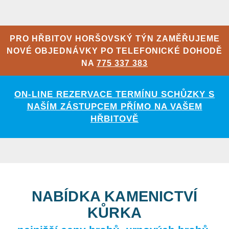
PRO HŘBITOV HORŠOVSKÝ TÝN ZAMĚŘUJEME
NOVÉ OBJEDNÁVKY PO TELEFONICKÉ DOHODĚ
NA
775 337 383
ON-LINE REZERVACE TERMÍNU SCHŮZKY S
NAŠÍM ZÁSTUPCEM PŘÍMO NA VAŠEM
HŘBITOVĚ
NABÍDKA KAMENICTVÍ
KŮRKA