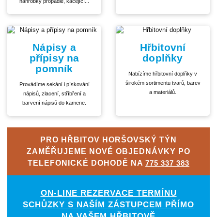
náhrobky propadlé, kácející...
Nápisy a
Hřbitovní
přípisy na
doplňky
pomník
Nabízíme hřbitovní doplňky v
širokém sortimentu tvarů, barev
Provádíme sekání i pískování
a materiálů.
nápisů, zlacení, stříbření a
barvení nápisů do kamene.
PRO HŘBITOV HORŠOVSKÝ TÝN
ZAMĚŘUJEME NOVÉ OBJEDNÁVKY PO
TELEFONICKÉ DOHODĚ NA
775 337 383
ON-LINE REZERVACE TERMÍNU
SCHŮZKY S NAŠÍM ZÁSTUPCEM PŘÍMO
NA VAŠEM HŘBITOVĚ