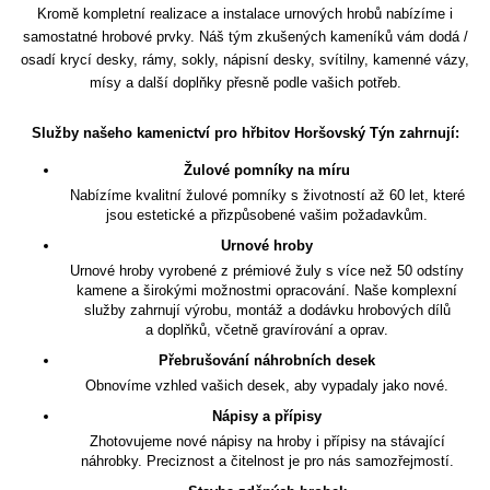
Kromě kompletní realizace a instalace urnových hrobů nabízíme i
samostatné hrobové prvky. Náš tým zkušených kameníků vám dodá /
osadí krycí desky, rámy, sokly, nápisní desky, svítilny, kamenné vázy,
mísy a další doplňky přesně podle vašich potřeb.
Služby našeho kamenictví pro hřbitov Horšovský Týn zahrnují:
Žulové pomníky na míru
Nabízíme kvalitní žulové pomníky s životností až 60 let, které
jsou estetické a přizpůsobené vašim požadavkům.
Urnové hroby
Urnové hroby vyrobené z prémiové žuly s více než 50 odstíny
kamene a širokými možnostmi opracování. Naše komplexní
služby zahrnují výrobu, montáž a dodávku hrobových dílů
a doplňků, včetně gravírování a oprav.
Přebrušování náhrobních desek
Obnovíme vzhled vašich desek, aby vypadaly jako nové.
Nápisy a přípisy
Zhotovujeme nové nápisy na hroby i přípisy na stávající
náhrobky. Preciznost a čitelnost je pro nás samozřejmostí.