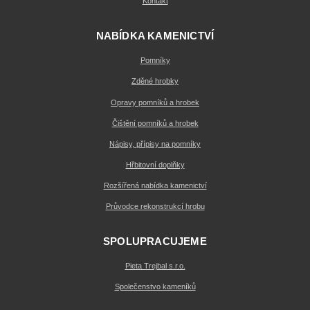
Kontakt
NABÍDKA KAMENICTVÍ
Pomníky
Zděné hrobky
Opravy pomníků a hrobek
Čištění pomníků a hrobek
Nápisy, přípisy na pomníky
Hřbitovní doplňky
Rozšířená nabídka kamenictví
Průvodce rekonstrukcí hrobu
SPOLUPRACUJEME
Pieta Trejbal s.r.o.
Společenstvo kameníků