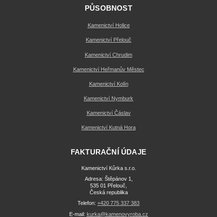
PŮSOBNOST
Kamenictví Holice
Kamenictví Přelouč
Kamenictví Chrudim
Kamenictví Heřmanův Městec
Kamenictví Kolín
Kamenictví Nymburk
Kamenictví Čáslav
Kamenictví Kutná Hora
FAKTURAČNÍ ÚDAJE
Kamenictví Kůrka s.r.o.
Adresa: Štěpánov 1,
535 01 Přelouč,
Česká republika
Telefon:
+420 775 337 383
E-mail:
kurka@kamenovyroba.cz