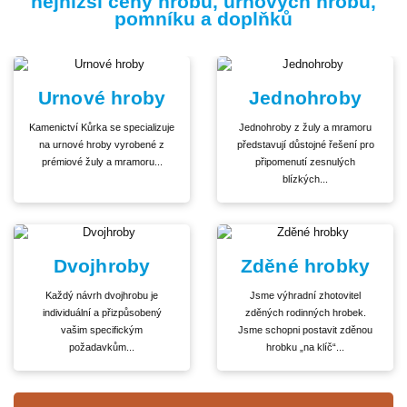
nejnižší ceny hrobů, urnových hrobů,
pomníku a doplňků
Urnové hroby
Jednohroby
Kamenictví Kůrka se specializuje
Jednohroby z žuly a mramoru
na urnové hroby vyrobené z
představují důstojné řešení pro
prémiové žuly a mramoru...
připomenutí zesnulých
blízkých...
Dvojhroby
Zděné hrobky
Každý návrh dvojhrobu je
Jsme výhradní zhotovitel
individuální a přizpůsobený
zděných rodinných hrobek.
vašim specifickým
Jsme schopni postavit zděnou
požadavkům...
hrobku „na klíč“...