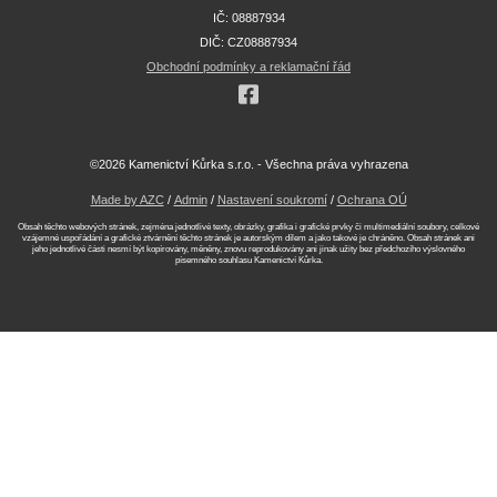
IČ: 08887934
DIČ: CZ08887934
Obchodní podmínky a reklamační řád
©2026 Kamenictví Kůrka s.r.o. - Všechna práva vyhrazena
Made by AZC
/
Admin
/
Nastavení soukromí
/
Ochrana OÚ
Obsah těchto webových stránek, zejména jednotlivé texty, obrázky, grafika i grafické prvky či multimediální soubory, celkové
vzájemné uspořádání a grafické ztvárnění těchto stránek je autorským dílem a jako takové je chráněno. Obsah stránek ani
jeho jednotlivé části nesmí být kopírovány, měněny, znovu reprodukovány ani jinak užity bez předchozího výslovného
písemného souhlasu Kamenictví Kůrka.