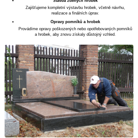
Stavba zděných hrobek
Zajišťujeme kompletní výstavbu hrobek, včetně návrhu,
realizace a finálních úprav.
Opravy pomníků a hrobek
Provádíme opravy poškozených nebo opotřebovaných pomníků
a hrobek, aby znovu získaly důstojný vzhled.