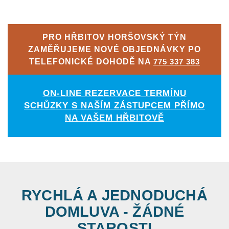
PRO HŘBITOV HORŠOVSKÝ TÝN
ZAMĚŘUJEME NOVÉ OBJEDNÁVKY PO
TELEFONICKÉ DOHODĚ NA
775 337 383
ON-LINE REZERVACE TERMÍNU
SCHŮZKY S NAŠÍM ZÁSTUPCEM PŘÍMO
NA VAŠEM HŘBITOVĚ
RYCHLÁ A JEDNODUCHÁ
DOMLUVA - ŽÁDNÉ
STAROSTI