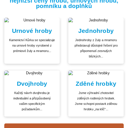
nejnižší ceny hrobů, urnových hrobů,
pomníku a doplňků
Urnové hroby
Jednohroby
Kamenictví Kůrka se specializuje
Jednohroby z žuly a mramoru
na urnové hroby vyrobené z
představují důstojné řešení pro
prémiové žuly a mramoru...
připomenutí zesnulých
blízkých...
Dvojhroby
Zděné hrobky
Každý návrh dvojhrobu je
Jsme výhradní zhotovitel
individuální a přizpůsobený
zděných rodinných hrobek.
vašim specifickým
Jsme schopni postavit zděnou
požadavkům...
hrobku „na klíč“...