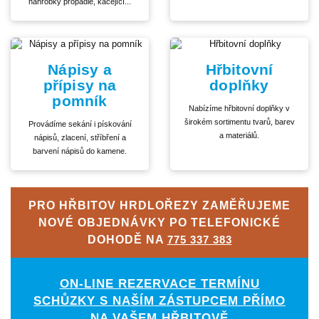
náhrobky propadlé, kácející...
Nápisy a
Hřbitovní
přípisy na
doplňky
pomník
Nabízíme hřbitovní doplňky v
širokém sortimentu tvarů, barev
Provádíme sekání i pískování
a materiálů.
nápisů, zlacení, stříbření a
barvení nápisů do kamene.
PRO HŘBITOV HRDLOŘEZY ZAMĚŘUJEME
NOVÉ OBJEDNÁVKY PO TELEFONICKÉ
DOHODĚ NA
775 337 383
ON-LINE REZERVACE TERMÍNU
SCHŮZKY S NAŠÍM ZÁSTUPCEM PŘÍMO
NA VAŠEM HŘBITOVĚ