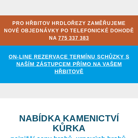
PRO HŘBITOV HRDLOŘEZY ZAMĚŘUJEME
NOVÉ OBJEDNÁVKY PO TELEFONICKÉ DOHODĚ
NA
775 337 383
ON-LINE REZERVACE TERMÍNU SCHŮZKY S
NAŠÍM ZÁSTUPCEM PŘÍMO NA VAŠEM
HŘBITOVĚ
NABÍDKA KAMENICTVÍ
KŮRKA