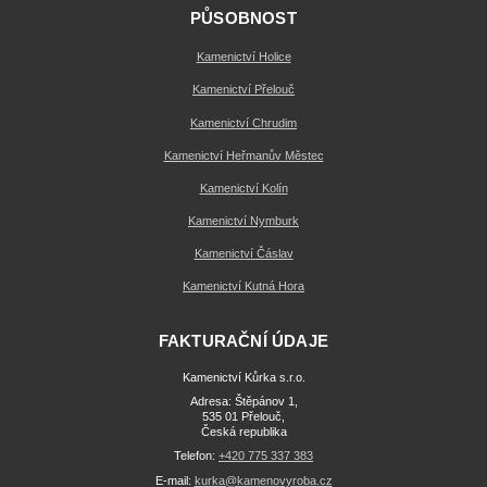
PŮSOBNOST
Kamenictví Holice
Kamenictví Přelouč
Kamenictví Chrudim
Kamenictví Heřmanův Městec
Kamenictví Kolín
Kamenictví Nymburk
Kamenictví Čáslav
Kamenictví Kutná Hora
FAKTURAČNÍ ÚDAJE
Kamenictví Kůrka s.r.o.
Adresa: Štěpánov 1,
535 01 Přelouč,
Česká republika
Telefon:
+420 775 337 383
E-mail:
kurka@kamenovyroba.cz