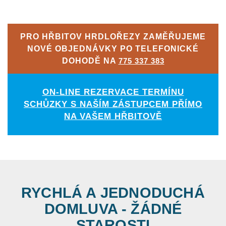
PRO HŘBITOV HRDLOŘEZY ZAMĚŘUJEME
NOVÉ OBJEDNÁVKY PO TELEFONICKÉ
DOHODĚ NA
775 337 383
ON-LINE REZERVACE TERMÍNU
SCHŮZKY S NAŠÍM ZÁSTUPCEM PŘÍMO
NA VAŠEM HŘBITOVĚ
RYCHLÁ A JEDNODUCHÁ
DOMLUVA - ŽÁDNÉ
STAROSTI