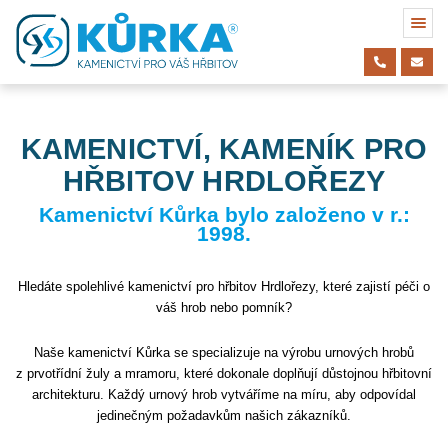
KAMENICTVÍ, KAMENÍK PRO
HŘBITOV HRDLOŘEZY
Kamenictví Kůrka bylo založeno v r.:
1998.
Hledáte spolehlivé kamenictví pro hřbitov Hrdlořezy, které zajistí péči o
váš hrob nebo pomník?
Naše kamenictví Kůrka se specializuje na výrobu urnových hrobů
z prvotřídní žuly a mramoru, které dokonale doplňují důstojnou hřbitovní
architekturu. Každý urnový hrob vytváříme na míru, aby odpovídal
jedinečným požadavkům našich zákazníků.