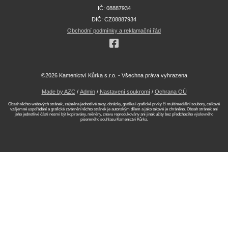
IČ: 08887934
DIČ: CZ08887934
Obchodní podmínky a reklamační řád
©2026 Kamenictví Kůrka s.r.o. - Všechna práva vyhrazena
Made by AZC
/
Admin
/
Nastavení soukromí
/
Ochrana OÚ
Obsah těchto webových stránek, zejména jednotlivé texty, obrázky, grafika i grafické prvky či multimediální soubory, celkové
vzájemné uspořádání a grafické ztvárnění těchto stránek je autorským dílem a jako takové je chráněno. Obsah stránek ani
jeho jednotlivé části nesmí být kopírovány, měněny, znovu reprodukovány ani jinak užity bez předchozího výslovného
písemného souhlasu Kamenictví Kůrka.