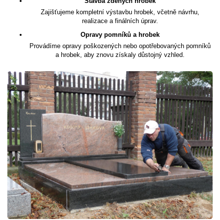
Stavba zděných hrobek
Zajišťujeme kompletní výstavbu hrobek, včetně návrhu,
realizace a finálních úprav.
Opravy pomníků a hrobek
Provádíme opravy poškozených nebo opotřebovaných pomníků
a hrobek, aby znovu získaly důstojný vzhled.