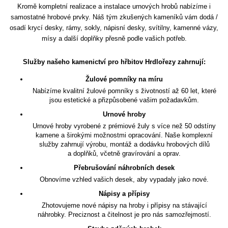
Kromě kompletní realizace a instalace urnových hrobů nabízíme i
samostatné hrobové prvky. Náš tým zkušených kameníků vám dodá /
osadí krycí desky, rámy, sokly, nápisní desky, svítilny, kamenné vázy,
mísy a další doplňky přesně podle vašich potřeb.
Služby našeho kamenictví pro hřbitov Hrdlořezy zahrnují:
Žulové pomníky na míru
Nabízíme kvalitní žulové pomníky s životností až 60 let, které
jsou estetické a přizpůsobené vašim požadavkům.
Urnové hroby
Urnové hroby vyrobené z prémiové žuly s více než 50 odstíny
kamene a širokými možnostmi opracování. Naše komplexní
služby zahrnují výrobu, montáž a dodávku hrobových dílů
a doplňků, včetně gravírování a oprav.
Přebrušování náhrobních desek
Obnovíme vzhled vašich desek, aby vypadaly jako nové.
Nápisy a přípisy
Zhotovujeme nové nápisy na hroby i přípisy na stávající
náhrobky. Preciznost a čitelnost je pro nás samozřejmostí.