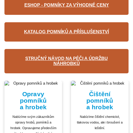
ESHOP - POMNÍKY ZA VÝHODNÉ CENY
KATALOG POMNÍKŮ A PŘÍSLUŠENSTVÍ
STRUČNÝ NÁVOD NA PÉČI A ÚDRŽBU
NÁHROBKŮ
Opravy
Čištění
pomníků
pomníků
a hrobek
a hrobek
Nabízíme svým zákazníkům
Nabízíme čištění chemické,
opravy hrobů, pomínků a
tlakovou vodou, ale i broušení a
hrobek. Opravujeme především
leštění.