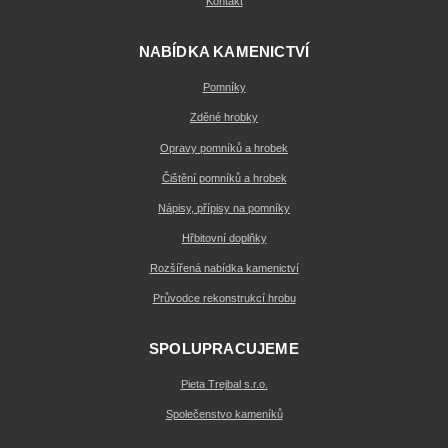
Kontakt
NABÍDKA KAMENICTVÍ
Pomníky
Zděné hrobky
Opravy pomníků a hrobek
Čištění pomníků a hrobek
Nápisy, přípisy na pomníky
Hřbitovní doplňky
Rozšířená nabídka kamenictví
Průvodce rekonstrukcí hrobu
SPOLUPRACUJEME
Pieta Trejbal s.r.o.
Společenstvo kameníků