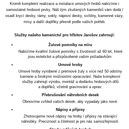
Kromě kompletní realizace a instalace urnových hrobů nabízíme i
samostatné hrobové prvky. Náš tým zkušených kameníků vám dodá /
osadí krycí desky, rámy, sokly, nápisní desky, svítilny, kamenné vázy,
mísy a další doplňky přesně podle vašich potřeb.
Služby našeho kamenictví pro hřbitov Jarošov zahrnují:
Žulové pomníky na míru
Nabízíme kvalitní žulové pomníky s životností až 60 let, které
jsou estetické a přizpůsobené vašim požadavkům.
Urnové hroby
Urnové hroby vyrobené z prémiové žuly s více než 50 odstíny
kamene a širokými možnostmi opracování. Naše komplexní
služby zahrnují výrobu, montáž a dodávku hrobových dílů
a doplňků, včetně gravírování a oprav.
Přebrušování náhrobních desek
Obnovíme vzhled vašich desek, aby vypadaly jako nové.
Nápisy a přípisy
Zhotovujeme nové nápisy na hroby i přípisy na stávající
náhrobky. Preciznost a čitelnost je pro nás samozřejmostí.