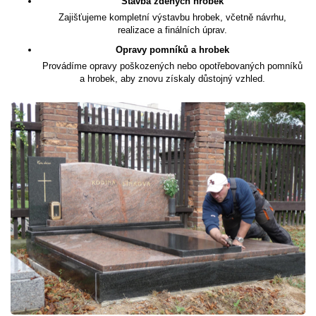
Stavba zděných hrobek
Zajišťujeme kompletní výstavbu hrobek, včetně návrhu,
realizace a finálních úprav.
Opravy pomníků a hrobek
Provádíme opravy poškozených nebo opotřebovaných pomníků
a hrobek, aby znovu získaly důstojný vzhled.