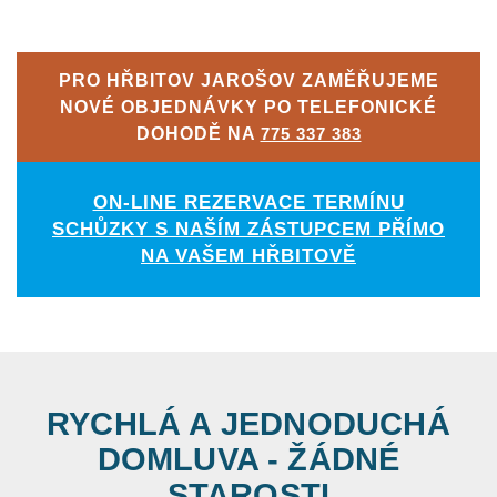
PRO HŘBITOV JAROŠOV ZAMĚŘUJEME
NOVÉ OBJEDNÁVKY PO TELEFONICKÉ
DOHODĚ NA
775 337 383
ON-LINE REZERVACE TERMÍNU
SCHŮZKY S NAŠÍM ZÁSTUPCEM PŘÍMO
NA VAŠEM HŘBITOVĚ
RYCHLÁ A JEDNODUCHÁ
DOMLUVA - ŽÁDNÉ
STAROSTI