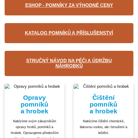
ESHOP - POMNÍKY ZA VÝHODNÉ CENY
KATALOG POMNÍKŮ A PŘÍSLUŠENSTVÍ
STRUČNÝ NÁVOD NA PÉČI A ÚDRŽBU
NÁHROBKŮ
Opravy
Čištění
pomníků
pomníků
a hrobek
a hrobek
Nabízíme svým zákazníkům
Nabízíme čištění chemické,
opravy hrobů, pomínků a
tlakovou vodou, ale i broušení a
hrobek. Opravujeme především
leštění.