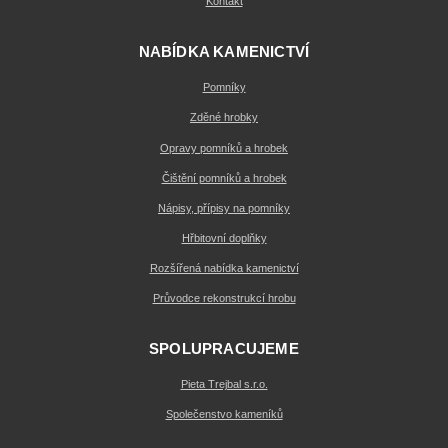
Kontakt
NABÍDKA KAMENICTVÍ
Pomníky
Zděné hrobky
Opravy pomníků a hrobek
Čištění pomníků a hrobek
Nápisy, přípisy na pomníky
Hřbitovní doplňky
Rozšířená nabídka kamenictví
Průvodce rekonstrukcí hrobu
SPOLUPRACUJEME
Pieta Trejbal s.r.o.
Společenstvo kameníků