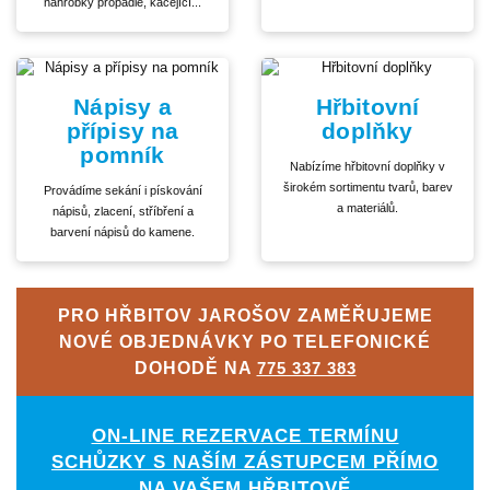
náhrobky propadlé, kácející...
Nápisy a
Hřbitovní
přípisy na
doplňky
pomník
Nabízíme hřbitovní doplňky v
širokém sortimentu tvarů, barev
Provádíme sekání i pískování
a materiálů.
nápisů, zlacení, stříbření a
barvení nápisů do kamene.
PRO HŘBITOV JAROŠOV ZAMĚŘUJEME
NOVÉ OBJEDNÁVKY PO TELEFONICKÉ
DOHODĚ NA
775 337 383
ON-LINE REZERVACE TERMÍNU
SCHŮZKY S NAŠÍM ZÁSTUPCEM PŘÍMO
NA VAŠEM HŘBITOVĚ