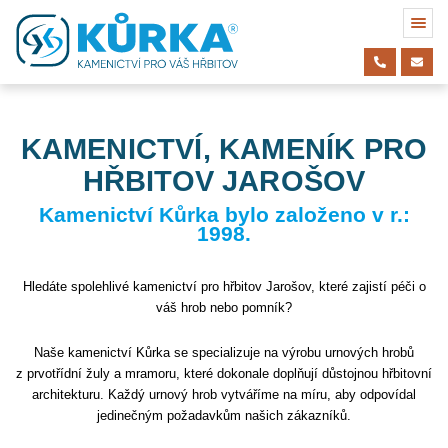
KAMENICTVÍ, KAMENÍK PRO
HŘBITOV JAROŠOV
Kamenictví Kůrka bylo založeno v r.:
1998.
Hledáte spolehlivé kamenictví pro hřbitov Jarošov, které zajistí péči o
váš hrob nebo pomník?
Naše kamenictví Kůrka se specializuje na výrobu urnových hrobů
z prvotřídní žuly a mramoru, které dokonale doplňují důstojnou hřbitovní
architekturu. Každý urnový hrob vytváříme na míru, aby odpovídal
jedinečným požadavkům našich zákazníků.