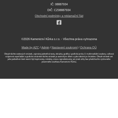
IČ: 08887934
DIČ: CZ08887934
Obchodní podmínky a reklamační řád
©2026 Kamenictví Kůrka s.r.o. - Všechna práva vyhrazena
Made by AZC
/
Admin
/
Nastavení soukromí
/
Ochrana OÚ
Obsah těchto webových stránek, zejména jednotlivé texty, obrázky, grafika i grafické prvky či multimediální soubory, celkové
vzájemné uspořádání a grafické ztvárnění těchto stránek je autorským dílem a jako takové je chráněno. Obsah stránek ani
jeho jednotlivé části nesmí být kopírovány, měněny, znovu reprodukovány ani jinak užity bez předchozího výslovného
písemného souhlasu Kamenictví Kůrka.