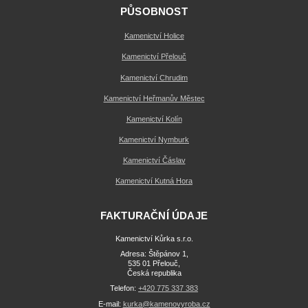
PŮSOBNOST
Kamenictví Holice
Kamenictví Přelouč
Kamenictví Chrudim
Kamenictví Heřmanův Městec
Kamenictví Kolín
Kamenictví Nymburk
Kamenictví Čáslav
Kamenictví Kutná Hora
FAKTURAČNÍ ÚDAJE
Kamenictví Kůrka s.r.o.
Adresa: Štěpánov 1,
535 01 Přelouč,
Česká republika
Telefon:
+420 775 337 383
E-mail:
kurka@kamenovyroba.cz