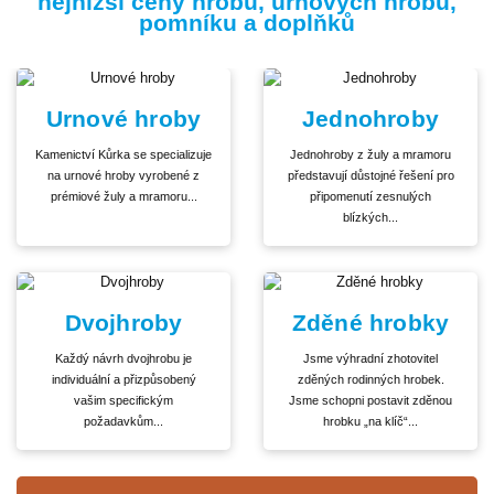
nejnižší ceny hrobů, urnových hrobů,
pomníku a doplňků
Urnové hroby
Jednohroby
Kamenictví Kůrka se specializuje
Jednohroby z žuly a mramoru
na urnové hroby vyrobené z
představují důstojné řešení pro
prémiové žuly a mramoru...
připomenutí zesnulých
blízkých...
Dvojhroby
Zděné hrobky
Každý návrh dvojhrobu je
Jsme výhradní zhotovitel
individuální a přizpůsobený
zděných rodinných hrobek.
vašim specifickým
Jsme schopni postavit zděnou
požadavkům...
hrobku „na klíč“...