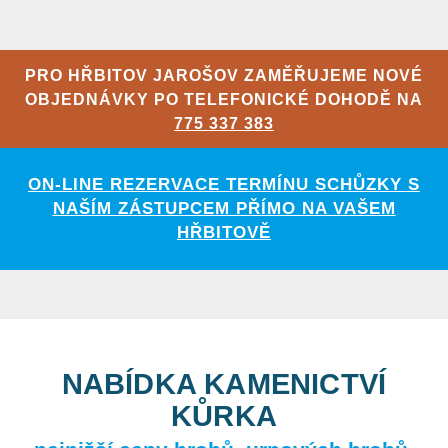
PRO HŘBITOV JAROŠOV ZAMĚŘUJEME NOVÉ
OBJEDNÁVKY PO TELEFONICKÉ DOHODĚ NA
775 337 383
ON-LINE REZERVACE TERMÍNU SCHŮZKY S
NAŠÍM ZÁSTUPCEM PŘÍMO NA VAŠEM
HŘBITOVĚ
NABÍDKA KAMENICTVÍ
KŮRKA