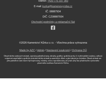
Telefon:
+420 775 337 383
E-mail:
kurka@kamenovyroba.cz
IČ: 08887934
DIČ: CZ08887934
Obchodní podmínky a reklamační řád
©2026 Kamenictví Kůrka s.r.o. - Všechna práva vyhrazena
Made by AZC
/
Admin
/
Nastavení soukromí
/
Ochrana OÚ
Obsah těchto webových stránek, zejména jednotlivé texty, obrázky, grafika i grafické prvky či multimediální soubory, celkové
vzájemné uspořádání a grafické ztvárnění těchto stránek je autorským dílem a jako takové je chráněno. Obsah stránek ani
jeho jednotlivé části nesmí být kopírovány, měněny, znovu reprodukovány ani jinak užity bez předchozího výslovného
písemného souhlasu Kamenictví Kůrka.