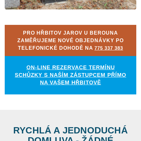
PRO HŘBITOV JAROV U BEROUNA
ZAMĚŘUJEME NOVÉ OBJEDNÁVKY PO
TELEFONICKÉ DOHODĚ NA
775 337 383
ON-LINE REZERVACE TERMÍNU
SCHŮZKY S NAŠÍM ZÁSTUPCEM PŘÍMO
NA VAŠEM HŘBITOVĚ
RYCHLÁ A JEDNODUCHÁ
DOMLUVA - ŽÁDNÉ