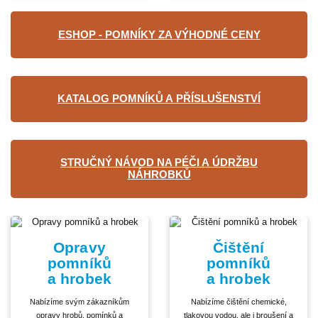
ESHOP - POMNÍKY ZA VÝHODNÉ CENY
KATALOG POMNÍKŮ A PŘÍSLUŠENSTVÍ
STRUČNÝ NÁVOD NA PÉČI A ÚDRŽBU
NÁHROBKŮ
Opravy
Čištění
pomníků
pomníků
a hrobek
a hrobek
Nabízíme svým zákazníkům
Nabízíme čištění chemické,
opravy hrobů, pomínků a
tlakovou vodou, ale i broušení a