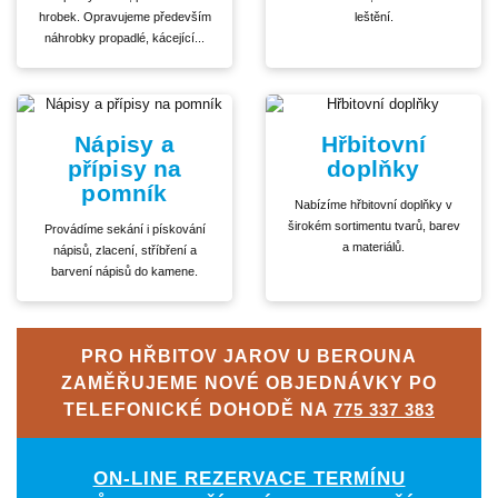
hrobek. Opravujeme především
leštění.
náhrobky propadlé, kácející...
Nápisy a
Hřbitovní
přípisy na
doplňky
pomník
Nabízíme hřbitovní doplňky v
širokém sortimentu tvarů, barev
Provádíme sekání i pískování
a materiálů.
nápisů, zlacení, stříbření a
barvení nápisů do kamene.
PRO HŘBITOV JAROV U BEROUNA
ZAMĚŘUJEME NOVÉ OBJEDNÁVKY PO
TELEFONICKÉ DOHODĚ NA
775 337 383
ON-LINE REZERVACE TERMÍNU