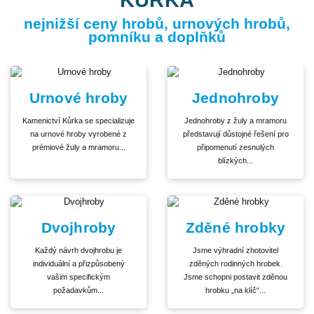
nejnižší ceny hrobů, urnových hrobů,
pomníku a doplňků
Urnové hroby
Jednohroby
Kamenictví Kůrka se specializuje
Jednohroby z žuly a mramoru
na urnové hroby vyrobené z
představují důstojné řešení pro
prémiové žuly a mramoru...
připomenutí zesnulých
blízkých...
Dvojhroby
Zděné hrobky
Každý návrh dvojhrobu je
Jsme výhradní zhotovitel
individuální a přizpůsobený
zděných rodinných hrobek.
vašim specifickým
Jsme schopni postavit zděnou
požadavkům...
hrobku „na klíč“...