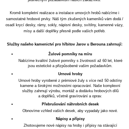
Kromě kompletní realizace a instalace urnových hrobů nabízíme i
samostatné hrobové prvky. Náš tým zkušených kameníků vám dodá /
osadí krycí desky, rámy, sokly, nápisní desky, svítilny, kamenné vázy,
mísy a další doplňky přesně podle vašich potřeb.
Služby našeho kamenictví pro hřbitov Jarov u Berouna zahrnují:
Žulové pomníky na míru
Nabízíme kvalitní žulové pomníky s životností až 60 let, které
jsou estetické a přizpůsobené vašim požadavkům.
Urnové hroby
Urnové hroby vyrobené z prémiové žuly s více než 50 odstíny
kamene a širokými možnostmi opracování. Naše komplexní
služby zahrnují výrobu, montáž a dodávku hrobových dílů
a doplňků, včetně gravírování a oprav.
Přebrušování náhrobních desek
Obnovíme vzhled vašich desek, aby vypadaly jako nové.
Nápisy a přípisy
Zhotovujeme nové nápisy na hroby i přípisy na stávající