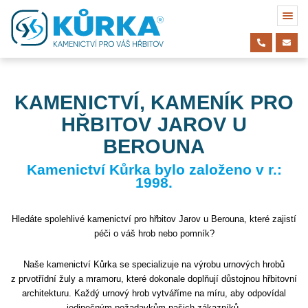
KAMENICTVÍ, KAMENÍK PRO
HŘBITOV JAROV U
BEROUNA
Kamenictví Kůrka bylo založeno v r.:
1998.
Hledáte spolehlivé kamenictví pro hřbitov Jarov u Berouna, které zajistí
péči o váš hrob nebo pomník?
Naše kamenictví Kůrka se specializuje na výrobu urnových hrobů
z prvotřídní žuly a mramoru, které dokonale doplňují důstojnou hřbitovní
architekturu. Každý urnový hrob vytváříme na míru, aby odpovídal
jedinečným požadavkům našich zákazníků.