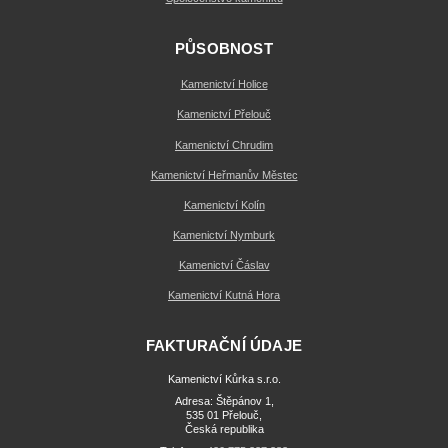
PŮSOBNOST
Kamenictví Holice
Kamenictví Přelouč
Kamenictví Chrudim
Kamenictví Heřmanův Městec
Kamenictví Kolín
Kamenictví Nymburk
Kamenictví Čáslav
Kamenictví Kutná Hora
FAKTURAČNÍ ÚDAJE
Kamenictví Kůrka s.r.o.
Adresa: Štěpánov 1,
535 01 Přelouč,
Česká republika