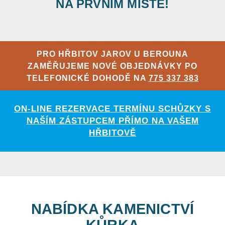
NA PRVNÍM MÍSTĚ!
PRO HŘBITOV JAROV U BEROUNA
ZAMĚŘUJEME NOVÉ OBJEDNÁVKY PO
TELEFONICKÉ DOHODĚ NA
775 337 383
ON-LINE REZERVACE TERMÍNU SCHŮZKY S
NAŠÍM ZÁSTUPCEM PŘÍMO NA VAŠEM
HŘBITOVĚ
NABÍDKA KAMENICTVÍ
KŮRKA