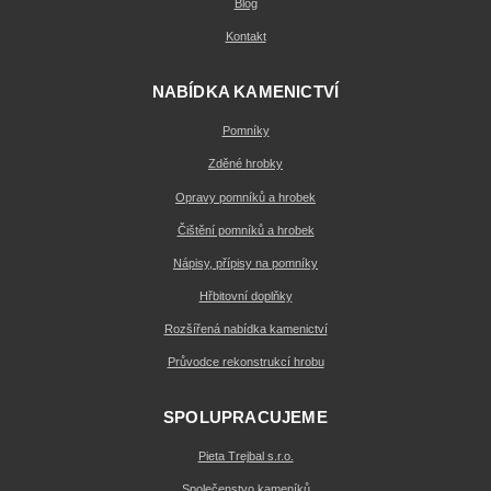
Blog
Kontakt
NABÍDKA KAMENICTVÍ
Pomníky
Zděné hrobky
Opravy pomníků a hrobek
Čištění pomníků a hrobek
Nápisy, přípisy na pomníky
Hřbitovní doplňky
Rozšířená nabídka kamenictví
Průvodce rekonstrukcí hrobu
SPOLUPRACUJEME
Pieta Trejbal s.r.o.
Společenstvo kameníků