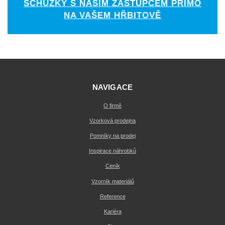
SCHŮZKY S NAŠÍM ZÁSTUPCEM PŘÍMO
NA VAŠEM HŘBITOVĚ
NAVIGACE
O firmě
Vzorková prodejna
Pomníky na prodej
Inspirace náhrobků
Ceník
Vzorník materiálů
Reference
Kariéra