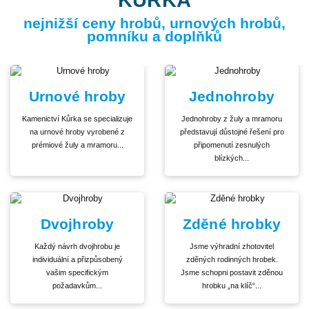
nejnižší ceny hrobů, urnových hrobů,
pomníku a doplňků
Urnové hroby
Jednohroby
Kamenictví Kůrka se specializuje
Jednohroby z žuly a mramoru
na urnové hroby vyrobené z
představují důstojné řešení pro
prémiové žuly a mramoru...
připomenutí zesnulých
blízkých...
Dvojhroby
Zděné hrobky
Každý návrh dvojhrobu je
Jsme výhradní zhotovitel
individuální a přizpůsobený
zděných rodinných hrobek.
vašim specifickým
Jsme schopni postavit zděnou
požadavkům...
hrobku „na klíč“...