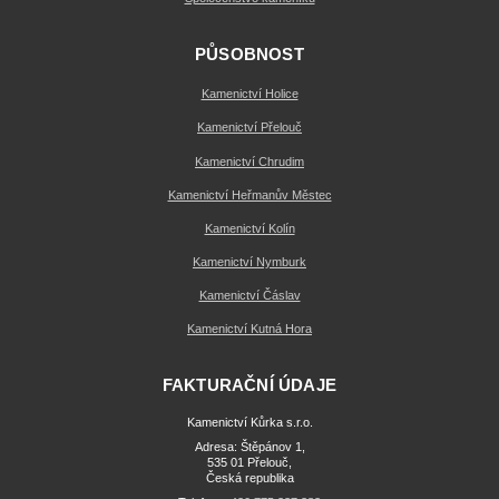
PŮSOBNOST
Kamenictví Holice
Kamenictví Přelouč
Kamenictví Chrudim
Kamenictví Heřmanův Městec
Kamenictví Kolín
Kamenictví Nymburk
Kamenictví Čáslav
Kamenictví Kutná Hora
FAKTURAČNÍ ÚDAJE
Kamenictví Kůrka s.r.o.
Adresa: Štěpánov 1,
535 01 Přelouč,
Česká republika