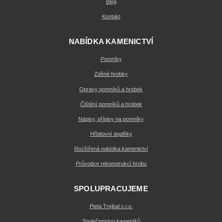
Blog
Kontakt
NABÍDKA KAMENICTVÍ
Pomníky
Zděné hrobky
Opravy pomníků a hrobek
Čištění pomníků a hrobek
Nápisy, přípisy na pomníky
Hřbitovní doplňky
Rozšířená nabídka kamenictví
Průvodce rekonstrukcí hrobu
SPOLUPRACUJEME
Pieta Trejbal s.r.o.
Společenstvo kameníků