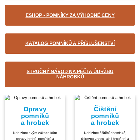
ESHOP - POMNÍKY ZA VÝHODNÉ CENY
KATALOG POMNÍKŮ A PŘÍSLUŠENSTVÍ
STRUČNÝ NÁVOD NA PÉČI A ÚDRŽBU
NÁHROBKŮ
Opravy
Čištění
pomníků
pomníků
a hrobek
a hrobek
Nabízíme svým zákazníkům
Nabízíme čištění chemické,
opravy hrobů, pomínků a
tlakovou vodou, ale i broušení a