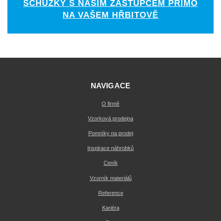
SCHŮZKY S NAŠÍM ZÁSTUPCEM PŘÍMO
NA VAŠEM HŘBITOVĚ
NAVIGACE
O firmě
Vzorková prodejna
Pomníky na prodej
Inspirace náhrobků
Ceník
Vzorník materiálů
Reference
Kariéra