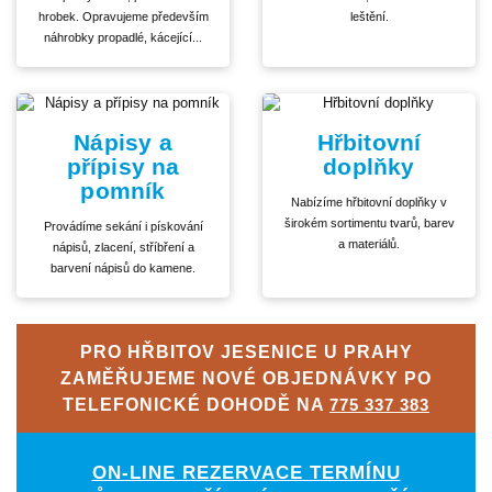
hrobek. Opravujeme především
leštění.
náhrobky propadlé, kácející...
Nápisy a
Hřbitovní
přípisy na
doplňky
pomník
Nabízíme hřbitovní doplňky v
širokém sortimentu tvarů, barev
Provádíme sekání i pískování
a materiálů.
nápisů, zlacení, stříbření a
barvení nápisů do kamene.
PRO HŘBITOV JESENICE U PRAHY
ZAMĚŘUJEME NOVÉ OBJEDNÁVKY PO
TELEFONICKÉ DOHODĚ NA
775 337 383
ON-LINE REZERVACE TERMÍNU