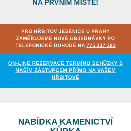
NA PRVNÍM MÍSTĚ!
PRO HŘBITOV JESENICE U PRAHY
ZAMĚŘUJEME NOVÉ OBJEDNÁVKY PO
TELEFONICKÉ DOHODĚ NA
775 337 383
ON-LINE REZERVACE TERMÍNU SCHŮZKY S
NAŠÍM ZÁSTUPCEM PŘÍMO NA VAŠEM
HŘBITOVĚ
NABÍDKA KAMENICTVÍ
KŮRKA