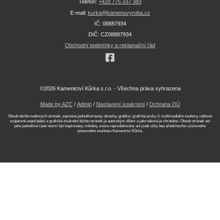
Telefon:
+420 775 337 383
E-mail:
kurka@kamenovyroba.cz
IČ: 08887934
DIČ: CZ08887934
Obchodní podmínky a reklamační řád
©2026 Kamenictví Kůrka s.r.o. - Všechna práva vyhrazena
Made by AZC
/
Admin
/
Nastavení soukromí
/
Ochrana OÚ
Obsah těchto webových stránek, zejména jednotlivé texty, obrázky, grafika i grafické prvky či multimediální soubory, celkové
vzájemné uspořádání a grafické ztvárnění těchto stránek je autorským dílem a jako takové je chráněno. Obsah stránek ani
jeho jednotlivé části nesmí být kopírovány, měněny, znovu reprodukovány ani jinak užity bez předchozího výslovného
písemného souhlasu Kamenictví Kůrka.