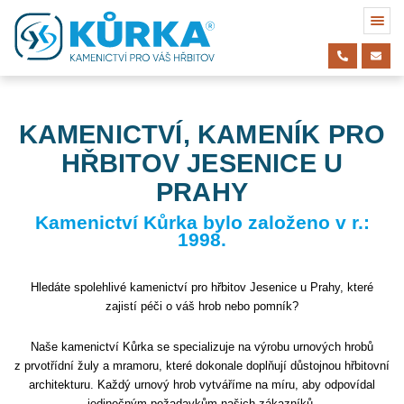
KAMENICTVÍ, KAMENÍK PRO
HŘBITOV JESENICE U
PRAHY
Kamenictví Kůrka bylo založeno v r.:
1998.
Hledáte spolehlivé kamenictví pro hřbitov Jesenice u Prahy, které
zajistí péči o váš hrob nebo pomník?
Naše kamenictví Kůrka se specializuje na výrobu urnových hrobů
z prvotřídní žuly a mramoru, které dokonale doplňují důstojnou hřbitovní
architekturu. Každý urnový hrob vytváříme na míru, aby odpovídal
jedinečným požadavkům našich zákazníků.