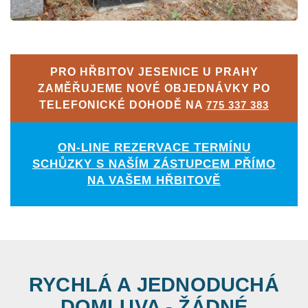
PRO HŘBITOV JESENICE U PRAHY
ZAMĚŘUJEME NOVÉ OBJEDNÁVKY PO
TELEFONICKÉ DOHODĚ NA
775 337 383
ON-LINE REZERVACE TERMÍNU
SCHŮZKY S NAŠÍM ZÁSTUPCEM PŘÍMO
NA VAŠEM HŘBITOVĚ
RYCHLÁ A JEDNODUCHÁ
DOMLUVA - ŽÁDNÉ