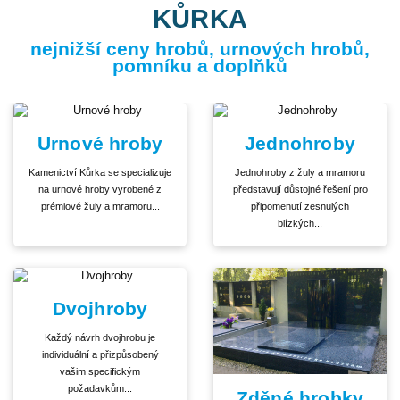
KŮRKA
nejnižší ceny hrobů, urnových hrobů,
pomníku a doplňků
Urnové hroby
Jednohroby
Kamenictví Kůrka se specializuje
Jednohroby z žuly a mramoru
na urnové hroby vyrobené z
představují důstojné řešení pro
prémiové žuly a mramoru...
připomenutí zesnulých
blízkých...
Dvojhroby
Každý návrh dvojhrobu je
individuální a přizpůsobený
vašim specifickým
požadavkům...
Zděné hrobky