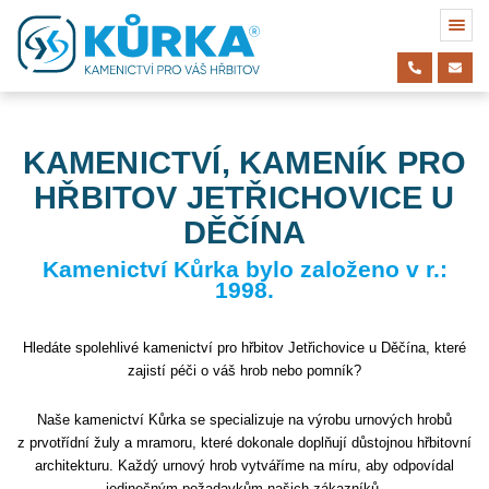
KAMENICTVÍ, KAMENÍK PRO
HŘBITOV JETŘICHOVICE U
DĚČÍNA
Kamenictví Kůrka bylo založeno v r.:
1998.
Hledáte spolehlivé kamenictví pro hřbitov Jetřichovice u Děčína, které
zajistí péči o váš hrob nebo pomník?
Naše kamenictví Kůrka se specializuje na výrobu urnových hrobů
z prvotřídní žuly a mramoru, které dokonale doplňují důstojnou hřbitovní
architekturu. Každý urnový hrob vytváříme na míru, aby odpovídal
jedinečným požadavkům našich zákazníků.