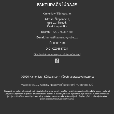
FAKTURAČNÍ ÚDAJE
Kamenictví Kůrka s.r.o.
Adresa: Štěpánov 1,
535 01 Přelouč,
Česká republika
Telefon:
+420 775 337 383
E-mail:
kurka@kamenovyroba.cz
IČ: 08887934
DIČ: CZ08887934
Obchodní podmínky a reklamační řád
©2026 Kamenictví Kůrka s.r.o. - Všechna práva vyhrazena
Made by AZC
/
Admin
/
Nastavení soukromí
/
Ochrana OÚ
Obsah těchto webových stránek, zejména jednotlivé texty, obrázky, grafika i grafické prvky či multimediální soubory, celkové
vzájemné uspořádání a grafické ztvárnění těchto stránek je autorským dílem a jako takové je chráněno. Obsah stránek ani
jeho jednotlivé části nesmí být kopírovány, měněny, znovu reprodukovány ani jinak užity bez předchozího výslovného
písemného souhlasu Kamenictví Kůrka.