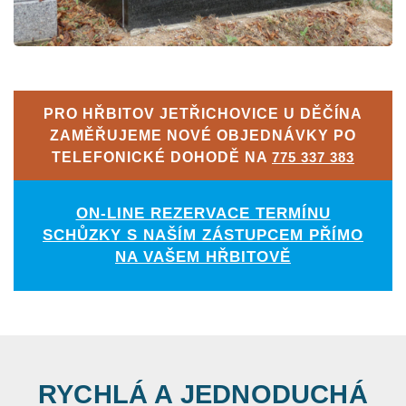
PRO HŘBITOV JETŘICHOVICE U DĚČÍNA
ZAMĚŘUJEME NOVÉ OBJEDNÁVKY PO
TELEFONICKÉ DOHODĚ NA
775 337 383
ON-LINE REZERVACE TERMÍNU
SCHŮZKY S NAŠÍM ZÁSTUPCEM PŘÍMO
NA VAŠEM HŘBITOVĚ
RYCHLÁ A JEDNODUCHÁ