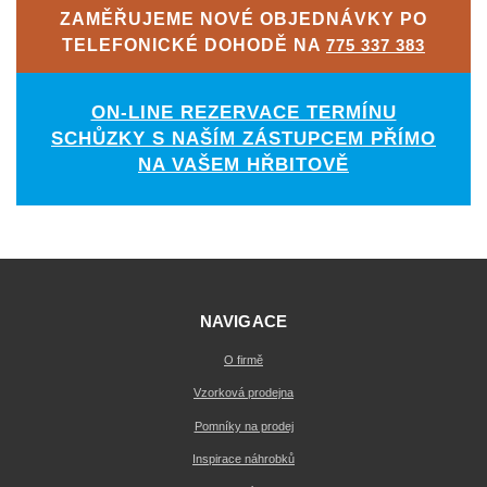
ZAMĚŘUJEME NOVÉ OBJEDNÁVKY PO
TELEFONICKÉ DOHODĚ NA
775 337 383
ON-LINE REZERVACE TERMÍNU
SCHŮZKY S NAŠÍM ZÁSTUPCEM PŘÍMO
NA VAŠEM HŘBITOVĚ
NAVIGACE
O firmě
Vzorková prodejna
Pomníky na prodej
Inspirace náhrobků