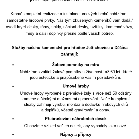
Kromě kompletní realizace a instalace urnových hrobů nabízíme i
samostatné hrobové prvky. Náš tým zkušených kameníků vám dodá /
osadí krycí desky, rámy, sokly, nápisní desky, svítilny, kamenné vázy,
mísy a další doplňky přesně podle vašich potřeb.
Služby našeho kamenictví pro hřbitov Jetřichovice u Děčína
zahrnují:
Žulové pomníky na míru
Nabízíme kvalitní žulové pomníky s životností až 60 let, které
jsou estetické a přizpůsobené vašim požadavkům.
Urnové hroby
Urnové hroby vyrobené z prémiové žuly s více než 50 odstíny
kamene a širokými možnostmi opracování. Naše komplexní
služby zahrnují výrobu, montáž a dodávku hrobových dílů
a doplňků, včetně gravírování a oprav.
Přebrušování náhrobních desek
Obnovíme vzhled vašich desek, aby vypadaly jako nové.
Nápisy a přípisy