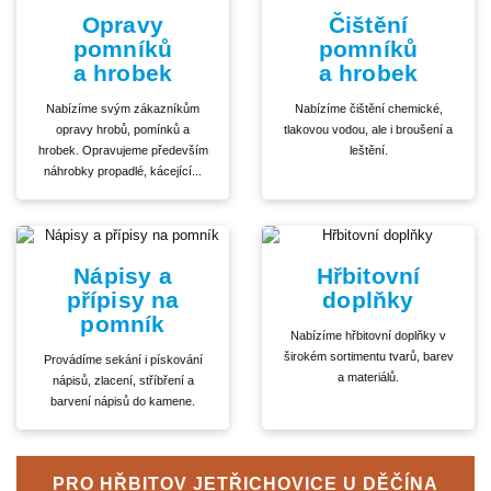
Opravy
Čištění
pomníků
pomníků
a hrobek
a hrobek
Nabízíme svým zákazníkům
Nabízíme čištění chemické,
opravy hrobů, pomínků a
tlakovou vodou, ale i broušení a
hrobek. Opravujeme především
leštění.
náhrobky propadlé, kácející...
Nápisy a
Hřbitovní
přípisy na
doplňky
pomník
Nabízíme hřbitovní doplňky v
širokém sortimentu tvarů, barev
Provádíme sekání i pískování
a materiálů.
nápisů, zlacení, stříbření a
barvení nápisů do kamene.
PRO HŘBITOV JETŘICHOVICE U DĚČÍNA