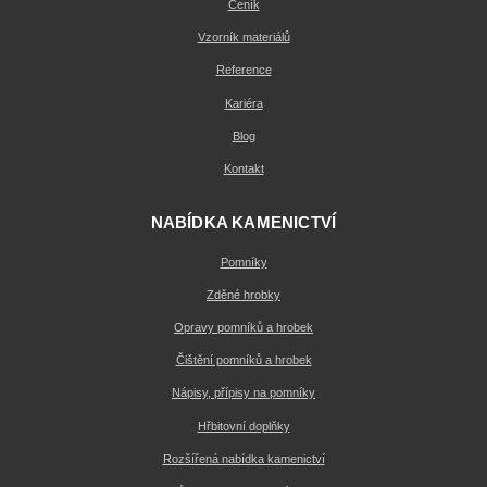
Ceník
Vzorník materiálů
Reference
Kariéra
Blog
Kontakt
NABÍDKA KAMENICTVÍ
Pomníky
Zděné hrobky
Opravy pomníků a hrobek
Čištění pomníků a hrobek
Nápisy, přípisy na pomníky
Hřbitovní doplňky
Rozšířená nabídka kamenictví