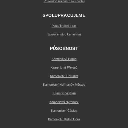
Průvodce rekonstrukcí hrobu
SPOLUPRACUJEME
Pieta Trejbal s.r.o.
Společenstvo kameníků
PŮSOBNOST
Kamenictví Holice
Kamenictví Přelouč
Kamenictví Chrudim
Kamenictví Heřmanův Městec
Kamenictví Kolín
Kamenictví Nymburk
Kamenictví Čáslav
Kamenictví Kutná Hora