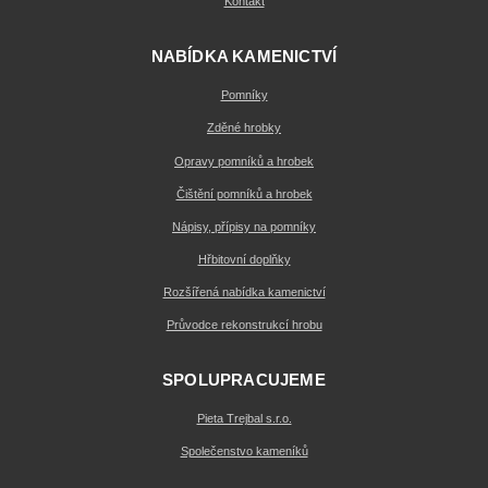
Kontakt
NABÍDKA KAMENICTVÍ
Pomníky
Zděné hrobky
Opravy pomníků a hrobek
Čištění pomníků a hrobek
Nápisy, přípisy na pomníky
Hřbitovní doplňky
Rozšířená nabídka kamenictví
Průvodce rekonstrukcí hrobu
SPOLUPRACUJEME
Pieta Trejbal s.r.o.
Společenstvo kameníků