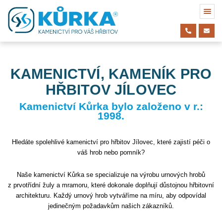
KAMENICTVÍ, KAMENÍK PRO
HŘBITOV JÍLOVEC
Kamenictví Kůrka bylo založeno v r.:
1998.
Hledáte spolehlivé kamenictví pro hřbitov Jílovec, které zajistí péči o
váš hrob nebo pomník?
Naše kamenictví Kůrka se specializuje na výrobu urnových hrobů
z prvotřídní žuly a mramoru, které dokonale doplňují důstojnou hřbitovní
architekturu. Každý urnový hrob vytváříme na míru, aby odpovídal
jedinečným požadavkům našich zákazníků.