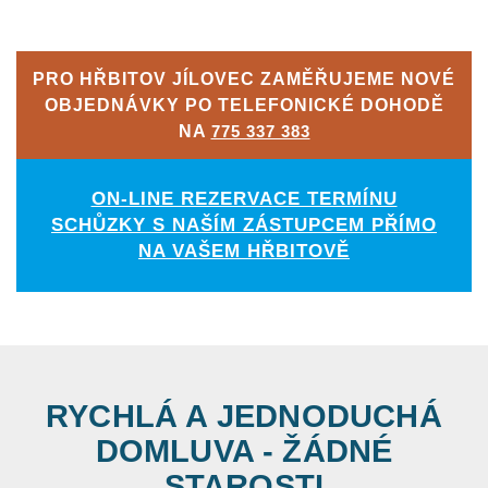
PRO HŘBITOV JÍLOVEC ZAMĚŘUJEME NOVÉ
OBJEDNÁVKY PO TELEFONICKÉ DOHODĚ
NA
775 337 383
ON-LINE REZERVACE TERMÍNU
SCHŮZKY S NAŠÍM ZÁSTUPCEM PŘÍMO
NA VAŠEM HŘBITOVĚ
RYCHLÁ A JEDNODUCHÁ
DOMLUVA - ŽÁDNÉ
STAROSTI