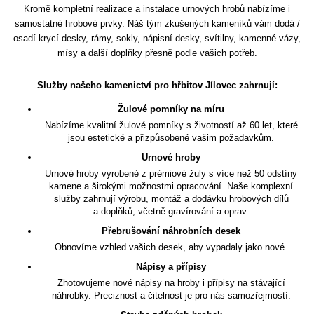
Kromě kompletní realizace a instalace urnových hrobů nabízíme i
samostatné hrobové prvky. Náš tým zkušených kameníků vám dodá /
osadí krycí desky, rámy, sokly, nápisní desky, svítilny, kamenné vázy,
mísy a další doplňky přesně podle vašich potřeb.
Služby našeho kamenictví pro hřbitov Jílovec zahrnují:
Žulové pomníky na míru
Nabízíme kvalitní žulové pomníky s životností až 60 let, které
jsou estetické a přizpůsobené vašim požadavkům.
Urnové hroby
Urnové hroby vyrobené z prémiové žuly s více než 50 odstíny
kamene a širokými možnostmi opracování. Naše komplexní
služby zahrnují výrobu, montáž a dodávku hrobových dílů
a doplňků, včetně gravírování a oprav.
Přebrušování náhrobních desek
Obnovíme vzhled vašich desek, aby vypadaly jako nové.
Nápisy a přípisy
Zhotovujeme nové nápisy na hroby i přípisy na stávající
náhrobky. Preciznost a čitelnost je pro nás samozřejmostí.