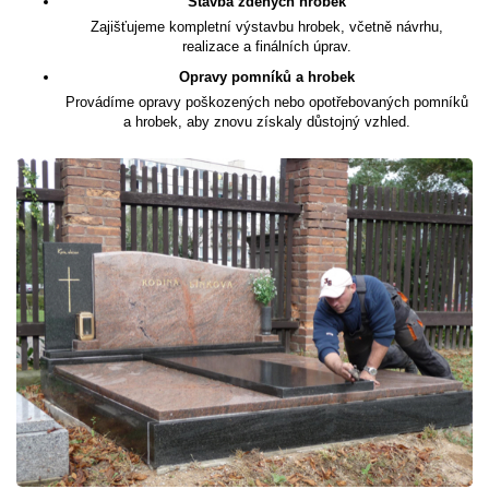
Stavba zděných hrobek
Zajišťujeme kompletní výstavbu hrobek, včetně návrhu,
realizace a finálních úprav.
Opravy pomníků a hrobek
Provádíme opravy poškozených nebo opotřebovaných pomníků
a hrobek, aby znovu získaly důstojný vzhled.