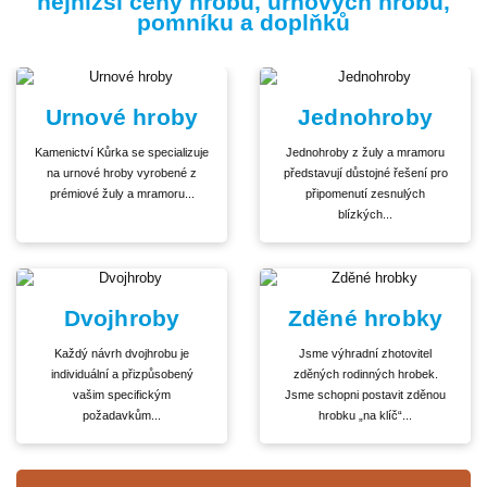
nejnižší ceny hrobů, urnových hrobů,
pomníku a doplňků
Urnové hroby
Jednohroby
Kamenictví Kůrka se specializuje
Jednohroby z žuly a mramoru
na urnové hroby vyrobené z
představují důstojné řešení pro
prémiové žuly a mramoru...
připomenutí zesnulých
blízkých...
Dvojhroby
Zděné hrobky
Každý návrh dvojhrobu je
Jsme výhradní zhotovitel
individuální a přizpůsobený
zděných rodinných hrobek.
vašim specifickým
Jsme schopni postavit zděnou
požadavkům...
hrobku „na klíč“...