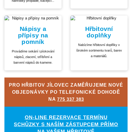
náhrobky propadlé, kácející...
Nápisy a
Hřbitovní
přípisy na
doplňky
pomník
Nabízíme hřbitovní doplňky v
širokém sortimentu tvarů, barev
Provádíme sekání i pískování
a materiálů.
nápisů, zlacení, stříbření a
barvení nápisů do kamene.
PRO HŘBITOV JÍLOVEC ZAMĚŘUJEME NOVÉ
OBJEDNÁVKY PO TELEFONICKÉ DOHODĚ
NA
775 337 383
ON-LINE REZERVACE TERMÍNU
SCHŮZKY S NAŠÍM ZÁSTUPCEM PŘÍMO
NA VAŠEM HŘBITOVĚ