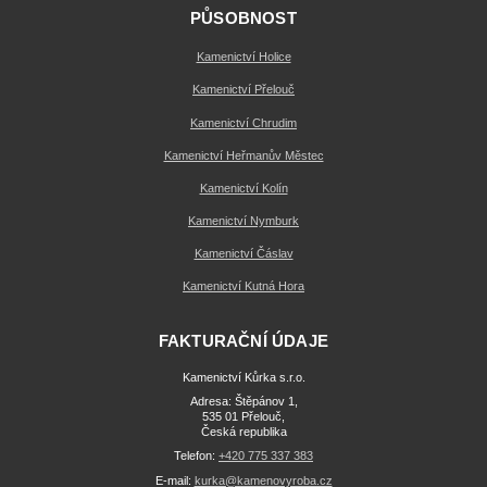
PŮSOBNOST
Kamenictví Holice
Kamenictví Přelouč
Kamenictví Chrudim
Kamenictví Heřmanův Městec
Kamenictví Kolín
Kamenictví Nymburk
Kamenictví Čáslav
Kamenictví Kutná Hora
FAKTURAČNÍ ÚDAJE
Kamenictví Kůrka s.r.o.
Adresa: Štěpánov 1,
535 01 Přelouč,
Česká republika
Telefon:
+420 775 337 383
E-mail:
kurka@kamenovyroba.cz