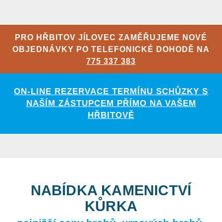
PRO HŘBITOV JÍLOVEC ZAMĚŘUJEME NOVÉ
OBJEDNÁVKY PO TELEFONICKÉ DOHODĚ NA
775 337 383
ON-LINE REZERVACE TERMÍNU SCHŮZKY S
NAŠÍM ZÁSTUPCEM PŘÍMO NA VAŠEM
HŘBITOVĚ
NABÍDKA KAMENICTVÍ
KŮRKA