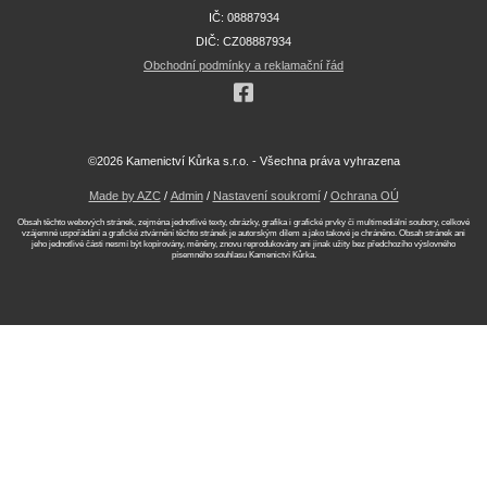
IČ: 08887934
DIČ: CZ08887934
Obchodní podmínky a reklamační řád
©2026 Kamenictví Kůrka s.r.o. - Všechna práva vyhrazena
Made by AZC
/
Admin
/
Nastavení soukromí
/
Ochrana OÚ
Obsah těchto webových stránek, zejména jednotlivé texty, obrázky, grafika i grafické prvky či multimediální soubory, celkové
vzájemné uspořádání a grafické ztvárnění těchto stránek je autorským dílem a jako takové je chráněno. Obsah stránek ani
jeho jednotlivé části nesmí být kopírovány, měněny, znovu reprodukovány ani jinak užity bez předchozího výslovného
písemného souhlasu Kamenictví Kůrka.