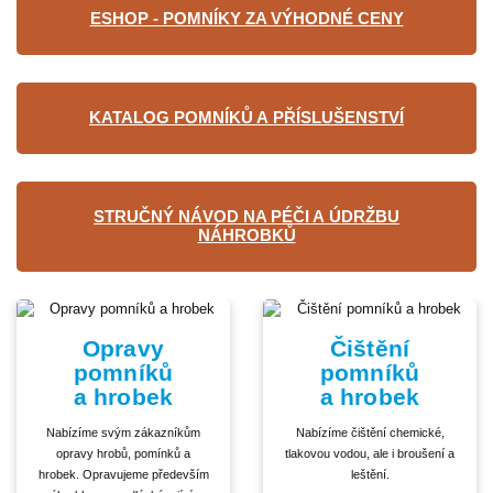
ESHOP - POMNÍKY ZA VÝHODNÉ CENY
KATALOG POMNÍKŮ A PŘÍSLUŠENSTVÍ
STRUČNÝ NÁVOD NA PÉČI A ÚDRŽBU
NÁHROBKŮ
Opravy
Čištění
pomníků
pomníků
a hrobek
a hrobek
Nabízíme svým zákazníkům
Nabízíme čištění chemické,
opravy hrobů, pomínků a
tlakovou vodou, ale i broušení a
hrobek. Opravujeme především
leštění.